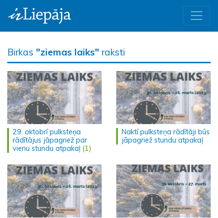
Birkas
"ziemas laiks"
raksti
29. oktobrī pulksteņa
Naktī pulksteņa rādītāji būs
rādītājus jāpagriež par
jāpagriež stundu atpakaļ
vienu stundu atpakaļ
(1)