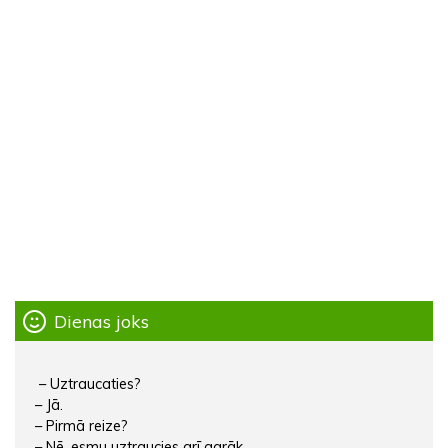
Dienas joks
– Uztraucaties?
– Jā.
– Pirmā reize?
– Nē, esmu uztraucies arī agrāk.