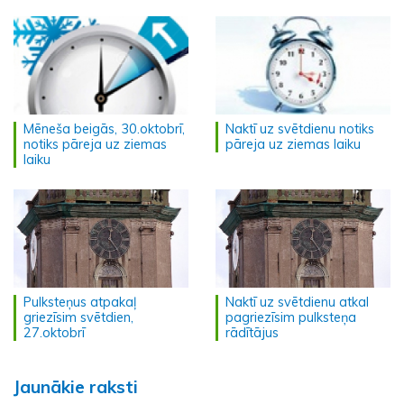
Mēneša beigās, 30.oktobrī,
Naktī uz svētdienu notiks
notiks pāreja uz ziemas
pāreja uz ziemas laiku
laiku
Pulksteņus atpakaļ
Naktī uz svētdienu atkal
griezīsim svētdien,
pagriezīsim pulksteņa
27.oktobrī
rādītājus
Jaunākie raksti