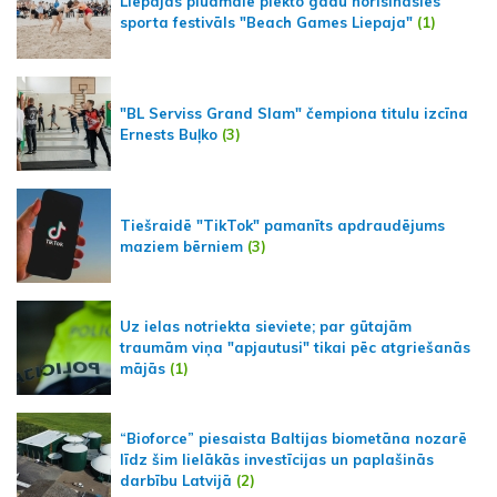
Liepājas pludmalē piekto gadu norisināsies
sporta festivāls "Beach Games Liepaja"
(1)
"BL Serviss Grand Slam" čempiona titulu izcīna
Ernests Buļko
(3)
Tiešraidē "TikTok" pamanīts apdraudējums
maziem bērniem
(3)
Uz ielas notriekta sieviete; par gūtajām
traumām viņa "apjautusi" tikai pēc atgriešanās
mājās
(1)
“Bioforce” piesaista Baltijas biometāna nozarē
līdz šim lielākās investīcijas un paplašinās
darbību Latvijā
(2)