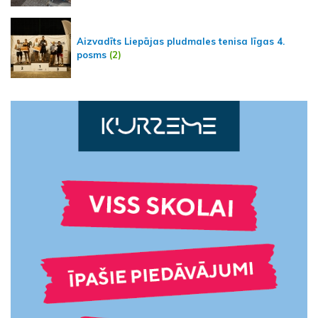
Aizvadīts Liepājas pludmales tenisa līgas 4.
posms
(2)