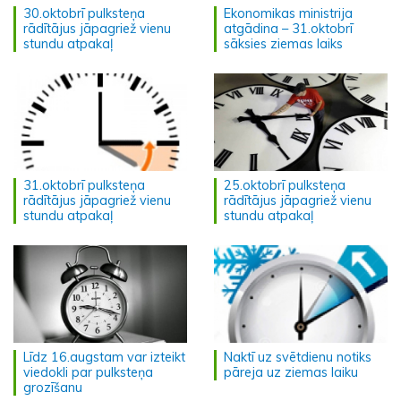
30.oktobrī pulksteņa
Ekonomikas ministrija
rādītājus jāpagriež vienu
atgādina – 31.oktobrī
stundu atpakaļ
sāksies ziemas laiks
31.oktobrī pulksteņa
25.oktobrī pulksteņa
rādītājus jāpagriež vienu
rādītājus jāpagriež vienu
stundu atpakaļ
stundu atpakaļ
Līdz 16.augstam var izteikt
Naktī uz svētdienu notiks
viedokli par pulksteņa
pāreja uz ziemas laiku
grozīšanu