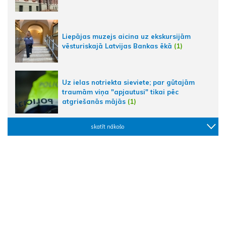
Liepājas muzejs aicina uz ekskursijām
vēsturiskajā Latvijas Bankas ēkā
(1)
Uz ielas notriekta sieviete; par gūtajām
traumām viņa "apjautusi" tikai pēc
atgriešanās mājās
(1)
skatīt nākošo