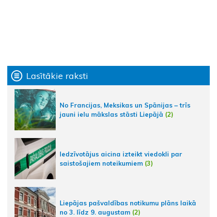
Lasītākie raksti
No Francijas, Meksikas un Spānijas – trīs
jauni ielu mākslas stāsti Liepājā
(2)
Iedzīvotājus aicina izteikt viedokli par
saistošajiem noteikumiem
(3)
Liepājas pašvaldības notikumu plāns laikā
no 3. līdz 9. augustam
(2)