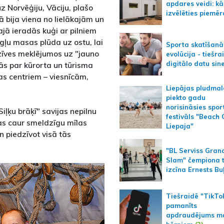
apdares veidi: kā
 Norvēģiju, Vāciju, plašo
izvēlēties piemēr
jā bija viena no lielākajām un
jā ieradās kuģi ar pilniem
ēgļu masas plūda uz ostu, lai
Sporta skatīšanā
zīves meklējumos uz "jauno
evolūcija - tiešra
digitālo datu sin
ījās par kūrorta un tūrisma
tas centriem – viesnīcām,
Liepājas pludmal
piekto gadu
norisināsies spor
iļķu brāķī" savijas nepilnu
festivāls "Beach
jas caur smeldzīgu mīlas
Liepaja"
n piedzīvot visā tās
"BL Serviss Gran
Slam" čempiona t
izcīna Ernests Bu
Tiešraidē "TikTo
pamanīts
apdraudējums m