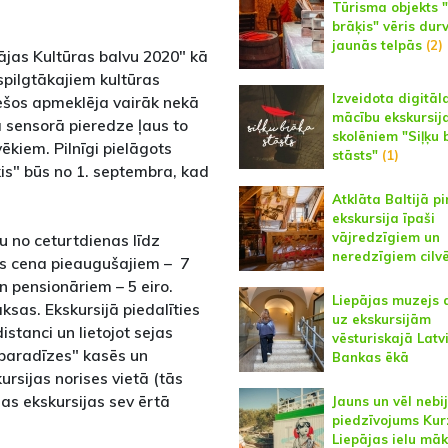
Tūrisma objekts "
brāķis" vēris durv
jaunās telpās
(2)
ājas Kultūras balvu 2020" kā
pilgtākajiem kultūras
Izveidota digitāl
ešos apmeklēja vairāk nekā
mācību ekskursij
 sensorā pieredze ļaus to
skolēniem "Siļķu 
ēkiem. Pilnīgi pielāgots
stāsts"
(1)
is" būs no 1. septembra, kad
.
Atklāta Baltijā p
ekskursija īpaši
vājredzīgiem un
u no ceturtdienas līdz
neredzīgiem cilv
tes cena pieaugušajiem – 7
un pensionāriem – 5 eiro.
Liepājas muzejs 
as. Ekskursijā piedalīties
uz ekskursijām
distanci un lietojot sejas
vēsturiskajā Latv
paradīzes" kasēs un
Bankas ēkā
ursijas norises vietā (tās
las ekskursijas sev ērtā
Jauns un vēl nebij
piedzīvojums Ku
Liepājas ielu māk