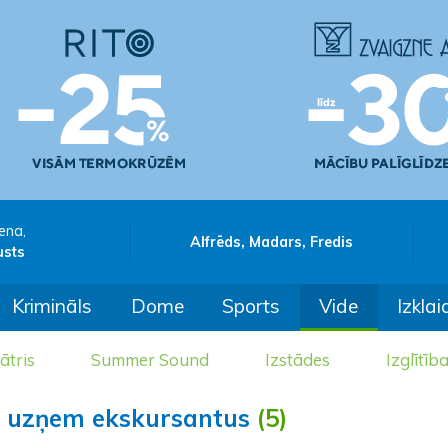
ena,
Alfrēds, Madars, Fredis
usts
Krimināls
Dome
Sports
Vide
Izklai
ātris
Summer Sound
Izstādes
Izglītīb
al uzņem ekskursantus
(5)