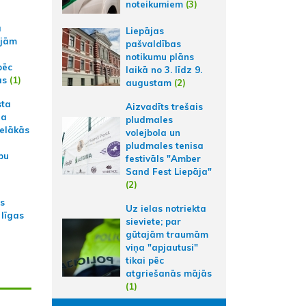
noteikumiem
(3)
a
Liepājas
ajām
pašvaldības
notikumu plāns
pēc
laikā no 3. līdz 9.
ās
(1)
augustam
(2)
sta
Aizvadīts trešais
na
pludmales
ielākās
volejbola un
pludmales tenisa
bu
festivāls "Amber
Sand Fest Liepāja"
(2)
as
Uz ielas notriekta
 līgas
sieviete; par
gūtajām traumām
viņa "apjautusi"
tikai pēc
atgriešanās mājās
(1)