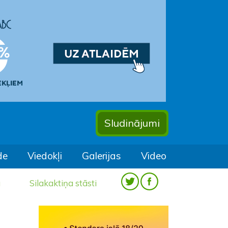
Sludinājumi
de
Viedokļi
Galerijas
Video
a
Silakaktiņa stāsti