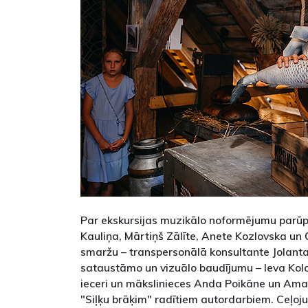
Par ekskursijas muzikālo noformējumu parūp
Kauliņa, Mārtiņš Zālīte, Anete Kozlovska un Ģ
smaržu – transpersonālā konsultante Jolant
sataustāmo un vizuālo baudījumu – Ieva Kol
ieceri un mākslinieces Anda Poikāne un Amal
"Siļķu brāķim" radītiem autordarbiem. Ceļo