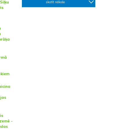
Siļķu
skatīt nākošo
is
a
a
brāķa
irmā
ēkiem
aicina
ijas
is
rzemē -
slas