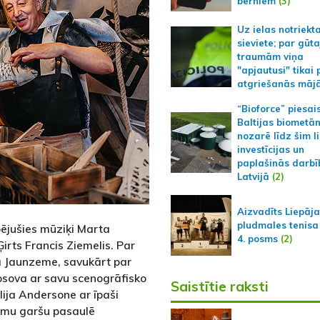
bērniem
(3)
Uz ielas notriekt
sieviete; par gūt
traumām viņa
"apjautusi" tikai 
atgriešanās māj
“Bioforce” piesai
Baltijas biometā
nozarē līdz šim l
investīcijas un
paplašinās darbī
Latvijā
(2)
Aizvadīts Liepāj
pludmales tenisa
ējušies mūziķi Marta
4. posms
(2)
irts Francis Ziemelis. Par
a Jaunzeme, savukārt par
osova ar savu scenogrāfisko
Saistītie raksti
ija Andersone ar īpaši
jumu garšu pasaulē