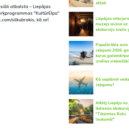
stāsti
siāli atbalsta – Liepājas
mērķprogrammas "KultūrElpa"
Liepājas interjer
com/silkubrakis, kā arī
muzejs aicina uz
ekskursiju sveču
Populārākie avio
ceļojumi 2026. g
kurus galamērķu
izvēlas visbiežāk
Kā saplānot veik
ceļojumu?
Atklāj Liepāju no
Ikdienas ekskursi
"Tiksimies Rožu
laukumā!"