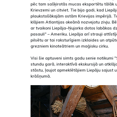
pēc tam sašķirotās mucas eksportētu tālāk uz
Krievzemi un citviet. Tie bija gadi, kad Liepā
plaukstošākajām ostām Krievijas impērijā. Ta
klājiem Atlantijas okeānā nozvejotu zivju. B
ar tvaikoni Liepāja–Ņujorka dotos labākas d
pasauli" – Ameriku. Liepāja arī strauji attīst
pilsētu ar tai raksturīgiem izklaides un atpū
grezniem kinoteātriem un maģisku cirku.
Visi šie aptuveni simts gadu senie notikumi "S
stundu garā, interaktīvā ekskursijā un atklā
stāstu, ļaujot apmeklētājiem Liepāju sajust u
krāšņumā.