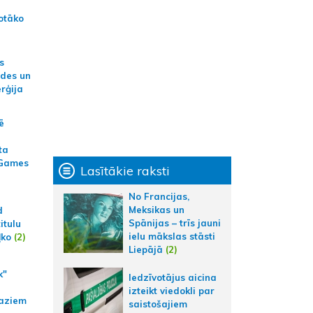
otāko
s
ides un
erģija
ē
ta
 Games
Lasītākie raksti
No Francijas,
Meksikas un
d
Spānijas – trīs jauni
itulu
ielu mākslas stāsti
ļko
(2)
Liepājā
(2)
k"
Iedzīvotājus aicina
izteikt viedokli par
aziem
saistošajiem