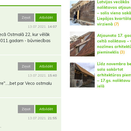
Latvijas vecākās
noliktavas atjau
– solis viena sak
Ziņot
Atbildēt
Liepājas kvartāl
virzienā
(7)
13.07.2021.
14:07
Vecā Ostmalā 22, kur vēlāk
Atjaunota 17. ga
z 2011.gadam - būvniecības
celtā noliktava – 
nozīmes arhitekt
piemineklis
(3)
Līdz novembra b
Ziņot
Atbildēt
sola sakārtot
arhitektūras piem
13.07.2021.
15:40
– 17.gs. noliktavu
re"....,bet par Veco ostmalu
ielā
Ziņot
Atbildēt
13.07.2021.
21:55
.