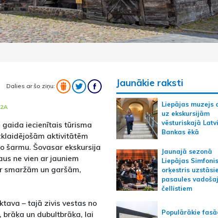
Jaunākie raksti
Dalies ar šo ziņu:
Liepājas muzejs 
 2A
uz ekskursijām
vēsturiskajā Latv
 gaida iecienītais tūrisma
Bankas ēkā
 izklaidējošām aktivitātēm
ašo šarmu. Šovasar ekskursija
Jaunajā sezonā
raus ne vien ar jauniem
Liepājas Simfoni
ī ar smaržām un garšām,
orķestris uzstāsi
pasaules vadoša
čellistiem
iktava – tajā zivis vestas no
Populārākie fas
a, brāķa un dubultbrāķa, lai