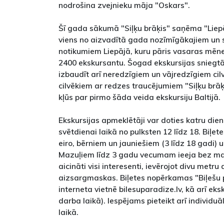
nodrošina zvejnieku māja "Oskars".
Šī gada sākumā "Siļķu brāķis" saņēma "Liep
viens no aizvadītā gada nozīmīgākajiem un s
notikumiem Liepājā, kuru pāris vasaras mēn
2400 ekskursantu. Šogad ekskursijas sniegtā
izbaudīt arī neredzīgiem un vājredzīgiem cilv
cilvēkiem ar redzes traucējumiem "Siļķu brāķ
kļūs par pirmo šāda veida ekskursiju Baltijā
Ekskursijas apmeklētāji var doties katru dien
svētdienai laikā no pulksten 12 līdz 18. Biļe
eiro, bērniem un jauniešiem (3 līdz 18 gadi) 
Mazuļiem līdz 3 gadu vecumam ieeja bez maks
aicināti visi interesenti, ievērojot divu metru 
aizsargmaskas. Biļetes nopērkamas "Biļešu 
interneta vietnē bilesuparadize.lv, kā arī eksk
darba laikā). Iespējams pieteikt arī individuā
laikā.