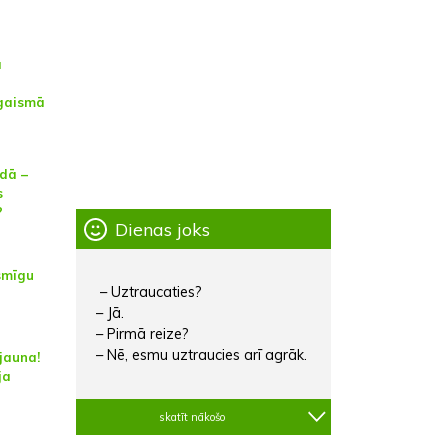
a
 gaismā
adā –
s
?
Dienas joks
smīgu
– Uztraucaties?
– Jā.
– Pirmā reize?
– Nē, esmu uztraucies arī agrāk.
 jauna!
ja
skatīt nākošo