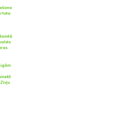
nošana
ārtota
a
dsimtā
valsts
ūras
eigām
inekli
 Zivju