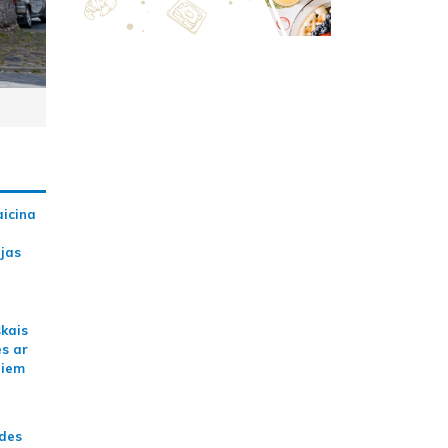
aicina
ijas
skais
es ar
jiem
ādes