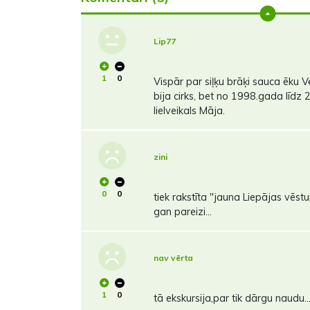
Lip77
1
0
Vispār par siļķu brāķi sauca ēku 
bija cirks, bet no 1998.gada līd
lielveikals Māja.
zini
0
0
tiek rakstīta "jauna Liepājas vēstu
gan pareizi...
nav vērta
1
0
tā ekskursija,par tik dārgu naudu...