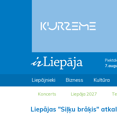
Piektdi
7.aug
Liepājnieki
Bizness
Kultūra
Koncerts
Liepāja 2027
Te
Liepājas "Siļķu brāķis" atk