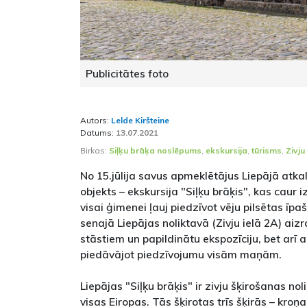
Publicitātes foto
Autors:
Lelde Kiršteine
Datums:
13.07.2021
Birkas:
Siļķu brāķa noslēpums
,
ekskursija
,
tūrisms
,
Zivju
No 15.jūlija savus apmeklētājus Liepājā atkal
objekts – ekskursija "Siļķu brāķis", kas caur
visai ģimenei ļauj piedzīvot vēju pilsētas īp
senajā Liepājas noliktavā (Zivju ielā 2A) aiz
stāstiem un papildinātu ekspozīciju, bet ar
piedāvājot piedzīvojumu visām maņām.
Liepājas "Siļķu brāķis" ir zivju šķirošanas nol
visas Eiropas. Tās šķirotas trīs šķirās – kroņ