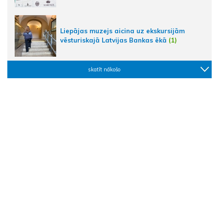
Liepājas muzejs aicina uz ekskursijām
vēsturiskajā Latvijas Bankas ēkā
(1)
skatīt nākošo