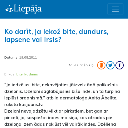
Ko darīt, ja iekož bite, dundurs,
lapsene vai irsis?
Datums:
19.08.2011
Dalies ar šo ziņu:
Birkas:
bite
,
kodums
“Ja iedzēlusi bite, nekavējoties jāizvelk ādā palikušais
dzelonis. Dzelonī saglabājusies bišu inde, un tā turpina
ieplūst organismā,” atbild dermatoloģe Anita Ābelīte,
raksta kasjauns.lv.
Dzeloni nevajadzētu vilkt ar pirkstiem, bet gan ar
pinceti, jo, saspiežot indes maisiņu, kas atrodas pie
dzeloņa, zem ādas nokļūst vēl vairāk indes. Dzēliena