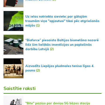
Uz ielas notriekta sieviete; par gūtajām
traumām viņa "apjautusi" tikai pēc atgriešanās
mājās
(1)
“Bioforce” piesaista Baltijas biometāna nozarē
līdz šim lielākās investīcijas un paplašinās
darbību Latvijā
(2)
Aizvadīts Liepājas pludmales tenisa līgas 4.
posms
(2)
Saistītie raksti
"Bite" paziņo par deviņu 5G bāzes staciju