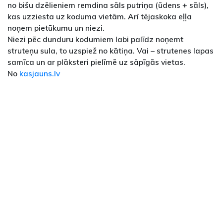
no bišu dzēlieniem remdina sāls putriņa (ūdens + sāls),
kas uzziesta uz koduma vietām. Arī tējaskoka eļļa
noņem pietūkumu un niezi.
Niezi pēc dunduru kodumiem labi palīdz noņemt
struteņu sula, to uzspiež no kātiņa. Vai – strutenes lapas
samīca un ar plāksteri pielīmē uz sāpīgās vietas.
No
kasjauns.lv