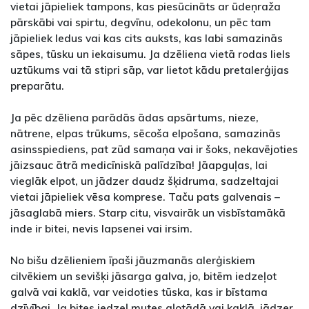
vietai jāpieliek tampons, kas piesūcināts ar ūdeņraža
pārskābi vai spirtu, degvīnu, odekolonu, un pēc tam
jāpieliek ledus vai kas cits auksts, kas labi samazinās
sāpes, tūsku un iekaisumu. Ja dzēliena vietā rodas liels
uztūkums vai tā stipri sāp, var lietot kādu pretalerģijas
preparātu.
Ja pēc dzēliena parādās ādas apsārtums, nieze,
nātrene, elpas trūkums, sēcoša elpošana, samazinās
asinsspiediens, pat zūd samaņa vai ir šoks, nekavējoties
jāizsauc ātrā medicīniskā palīdzība! Jāapguļas, lai
vieglāk elpot, un jādzer daudz šķidruma, sadzeltajai
vietai jāpieliek vēsa komprese. Taču pats galvenais –
jāsaglabā miers. Starp citu, visvairāk un visbīstamākā
inde ir bitei, nevis lapsenei vai irsim.
No bišu dzēlieniem īpaši jāuzmanās alerģiskiem
cilvēkiem un sevišķi jāsarga galva, jo, bitēm iedzeļot
galvā vai kaklā, var veidoties tūska, kas ir bīstama
dzīvībai. Ja bites iedzeļ mutes gļotādā vai kaklā, jādzer