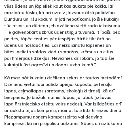
vēss ūdens un jāpieliek kaut kas auksts pie kakla, lai
mazinātu tūsku, kā arī uzreiz jāizsauc ātrā palīdzība.
Dunduru un iršu kodumi ir ļoti nepatīkami, jo šie kukaiņi
sūc asinis un dūriena jeb dzēliena vietā rada iekaisumu.
Tie galvenokārt uzbrūk ūdenstilpju tuvumā, it īpaši, pēc
peldes, tāpēc centies pēc iespējas ātrāk tikt ārā no
ūdens un noslaucīties. Lai neizaicinātu lapsenes un
bites, nelieto saldas ziedu smaržas, krēmus un citus
parfimērijas līdzekļus. Nevicinies ar rokām, jo tad šie
kukaiņi kļūst agresīvi un dodas uzbrukumā.”
Kā mazināt kukaiņu dzēliena sekas ar tautas metodēm?
Dzēliena vietai labi palīdz upeņu, kāpostu, pētersīļu
lapas, ceļmallapas (protams, ekoloģiski tīras!), kā arī
biezpiens. Jo biežāk mainīsi lapas, jo labāk (izžuvusi
lapa ārstniecisko efektu vairs nedos!). Var izlīdzēties arī
ar aukstu tējas kompresi, mainot to 5 līdz 6 reizes dienā.
Piepampumu noņem kamparspirta vai degvīna
komprese, kā arī propolisa balzams. Sāpes un uztūkumu