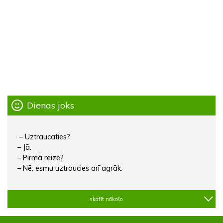
Dienas joks
– Uztraucaties?
– Jā.
– Pirmā reize?
– Nē, esmu uztraucies arī agrāk.
skatīt nākošo