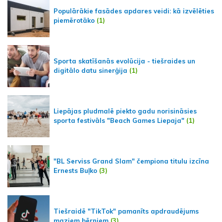
Populārākie fasādes apdares veidi: kā izvēlēties
piemērotāko
(1)
Sporta skatīšanās evolūcija - tiešraides un
digitālo datu sinerģija
(1)
Liepājas pludmalē piekto gadu norisināsies
sporta festivāls "Beach Games Liepaja"
(1)
"BL Serviss Grand Slam" čempiona titulu izcīna
Ernests Buļko
(3)
Tiešraidē "TikTok" pamanīts apdraudējums
maziem bērniem
(3)