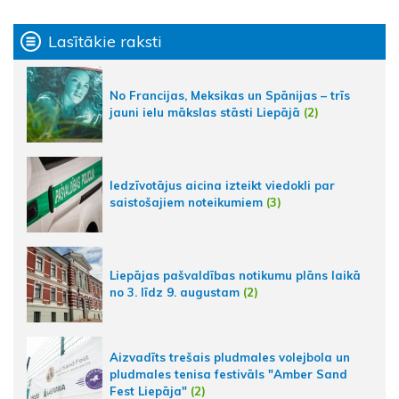
Lasītākie raksti
No Francijas, Meksikas un Spānijas – trīs
jauni ielu mākslas stāsti Liepājā
(2)
Iedzīvotājus aicina izteikt viedokli par
saistošajiem noteikumiem
(3)
Liepājas pašvaldības notikumu plāns laikā
no 3. līdz 9. augustam
(2)
Aizvadīts trešais pludmales volejbola un
pludmales tenisa festivāls "Amber Sand
Fest Liepāja"
(2)