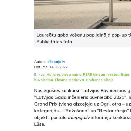
Laureātu apbalvošanu papildināja pop-up tē
Publicitātes foto
Autors:
irliepaja.lv
Datums:
14.03.2022
Birkas:
Hoijeres viesu nams
,
RERE Meistari
,
restaurācija
,
būvniecībā
,
Liesma Markova
,
G.Vīksnas birojs
Noslēgušies konkursi "Latvijas Būvniecības 
"Latvijas Gada inženieris būvniecībā 2021", la
Grand Prix (viena aizceļoja uz Ogri, otra – u
kategorijās – "Ražošana" un "Restaurācija" l
objekti, portālu
irliepaja.lv
informēja konkursa
Lūse.