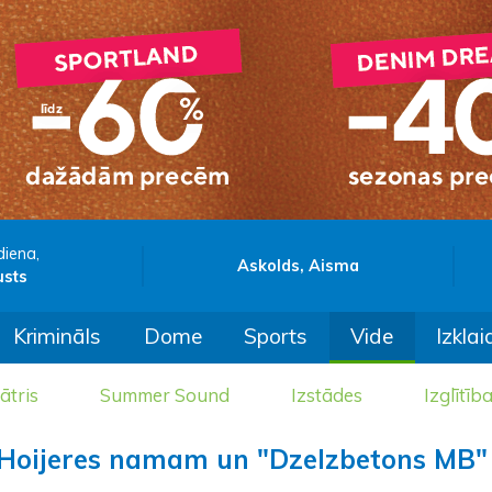
diena,
Askolds, Aisma
usts
Krimināls
Dome
Sports
Vide
Izklai
ātris
Summer Sound
Izstādes
Izglītīb
 Hoijeres namam un "Dzelzbetons MB"