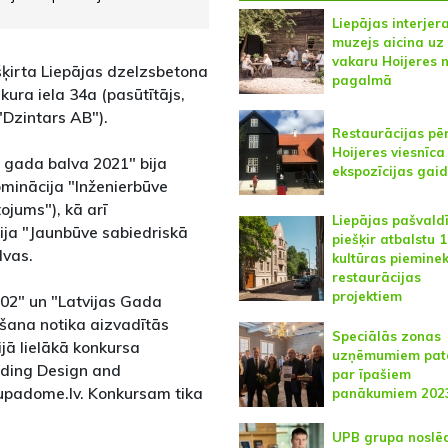
Liepājas interjer
muzejs aicina uz
vakaru Hoijeres
šķirta Liepājas dzelzsbetona
pagalmā
ukura iela 34a (pasūtītājs,
"Dzintars AB").
Restaurācijas pē
Hoijeres viesnīca
 gada balva 2021" bija
ekspozīcijas gai
ominācija "Inženierbūve
ojums"), kā arī
Liepājas pašvald
ija "Jaunbūve sabiedriskā
piešķir atbalstu 
lvas.
kultūras pieminek
restaurācijas
projektiem
202" un "Latvijas Gada
ošana notika aizvadītās
Speciālās zonas
jā lielākā konkursa
uzņēmumiem pat
ilding Design and
par īpašiem
upadome.lv. Konkursam tika
panākumiem 202
UPB grupa noslē