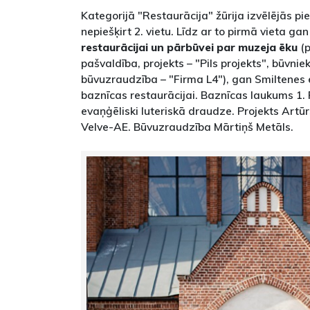
Kategorijā "Restaurācija" žūrija izvēlējās pi
nepiešķirt 2. vietu. Līdz ar to pirmā vieta ga
restaurācijai un pārbūvei par muzeja ēku
(p
pašvaldība, projekts – "Pils projekts", būvnie
būvuzraudzība – "Firma L4"), gan Smiltenes e
baznīcas restaurācijai. Baznīcas laukums 1. 
evaņģēliski luteriskā draudze. Projekts Artūr
Velve-AE. Būvuzraudzība Mārtiņš Metāls.