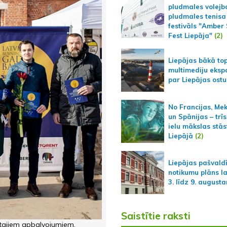
pludmales volejb
pludmales tenisa
festivāls "Amber
Fest Liepāja"
(2)
Liepājas bākā to
multimediju ekspo
par Liepājas ostu
No Francijas, Me
un Spānijas – trīs
ielu mākslas stās
Liepājā
(2)
Liepājas pašvald
notikumu plāns l
3. līdz 9. august
Saistītie raksti
mtajiem apbalvojumiem.