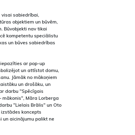
visai sabiedrībai,
ktūras objektiem un būvēm,
. Būvobjekti nav tikai
cē kompetentu speciālistu
ēkas un būves sabiedrības
iepazīties ar pop-up
bolizējot un attīstot domu,
imšanu. Jāmāk no mākoņiem
kaistāku un drošāku, un
 ar darbu "Spēcīgais
 – mākonis", Māra Lorberga
darbu "Lielais Brālis" un Oto
s izstādes koncepts
 un aicinājumu palikt ne