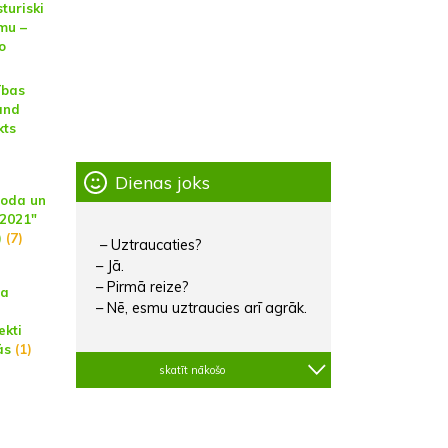
turiski
mu –
o
ības
and
kts
Dienas joks
Goda un
 2021"
)
(7)
– Uztraucaties?
– Jā.
– Pirmā reize?
da
– Nē, esmu uztraucies arī agrāk.
ekti
ās
(1)
skatīt nākošo