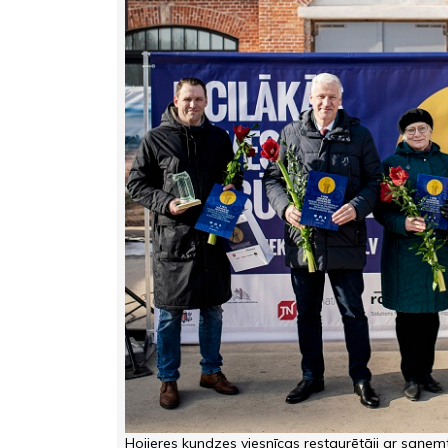
Hoijeres kundzes viesnīcas restaurētāji ar saņe