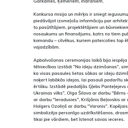
Garkalnes, Ķemeriem, Indrāniem.
Konkursa misija un mērķis ir sniegt ieguvumu 
piedāvājot izsmeļošu informāciju par arhite
to pasūtītājiem, projektētājiem un būvniekiem
nosaukums un finansējums, katrs no tiem pul
komandu – cilvēkus, kuriem pateicoties top 
vajadzībām.
Apbalvošanas ceremonijas laikā bija iespēja 
tēlniecības izstādi "No ideju dzimšanas", sim
ka visas pasaules lietas sākas ar ideju dz
noķert labākās idejas, lai pasauli padarītu s
ērtāku. Izstādē piedalījās Ģļebs Panteļejevs
Ukrainas vilks", Olga Šilova ar darbu "Bērns
ar darbu "Ieradusies", Krišjānis Beļavskis ar 
Holgers Ozoliņš ar darbu "Varonis". Kopējai
simbolizēja personīgo uzdrīkstēšanos, drosmi
tikai pie vārdiem, bet īstenot savas ieceres.