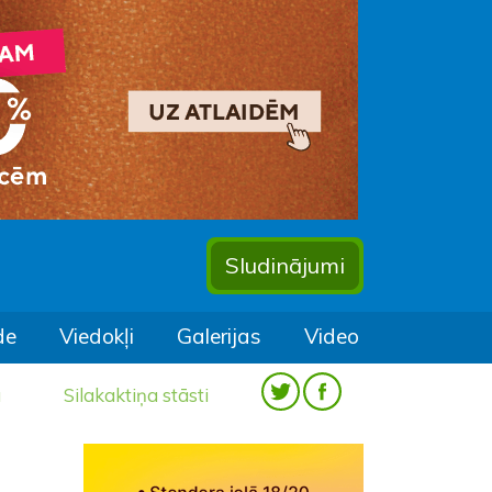
Sludinājumi
de
Viedokļi
Galerijas
Video
a
Silakaktiņa stāsti