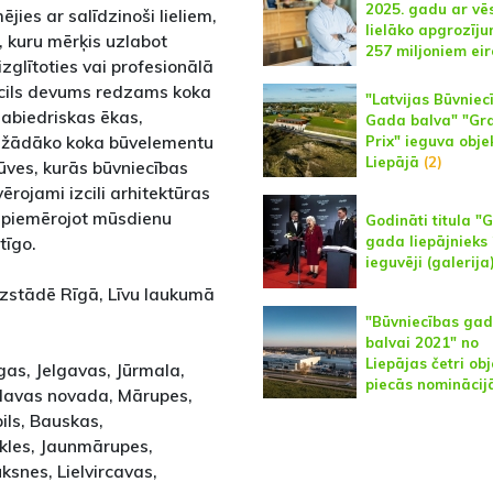
2025. gadu ar vēs
jies ar salīdzinoši lieliem,
lielāko apgrozīju
, kuru mērķis uzlabot
257 miljoniem eir
 izglītoties vai profesionālā
Izcils devums redzams koka
"Latvijas Būvniec
sabiedriskas ēkas,
Gada balva" "Gr
dažādāko koka būvelementu
Prix" ieguva obje
Liepājā
(2)
ūves, kurās būvniecības
ērojami izcili arhitektūras
n piemērojot mūsdienu
Godināti titula "
tīgo.
gada liepājnieks
ieguvēji (galerija
 izstādē Rīgā, Līvu laukumā
"Būvniecības ga
balvai 2021" no
Liepājas četri obj
gas, Jelgavas, Jūrmala,
piecās nominācij
slavas novada, Mārupes,
ils, Bauskas,
kles, Jaunmārupes,
ksnes, Lielvircavas,