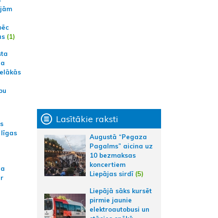
ajām
pēc
ās
(1)
sta
na
ielākās
bu
Lasītākie raksti
as
 līgas
Augustā “Pegaza
Pagalms” aicina uz
10 bezmaksas
koncertiem
na
Liepājas sirdī
(5)
ar
Liepājā sāks kursēt
pirmie jaunie
elektroautobusi un