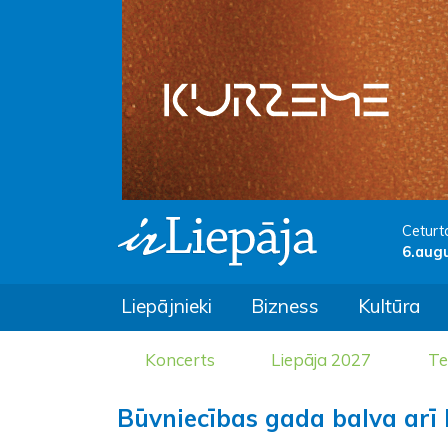
Ceturt
6.aug
Liepājnieki
Bizness
Kultūra
Koncerts
Liepāja 2027
Te
Būvniecības gada balva arī