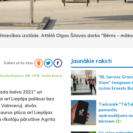
lniecības izstāde. Attēlā Olgas Šilovas darbs "Bērns – māko
Jaunākie raksti
Dalies ar šo ziņu:
Dzelzsbetons MB
,
UPB
,
Gada balva
"BL Serviss Gran
Slam" čempiona t
izcīna Ernests Bu
gada balva 2021" un
i arī Liepāja palikusi bez
Tiešraidē "TikTo
z Valmieru), divās
pamanīts
aurus plūca arī Liepājas
apdraudējums m
 rīkotāju pārstāve Agrita
bērniem
(3)
Uz ielas notriekt