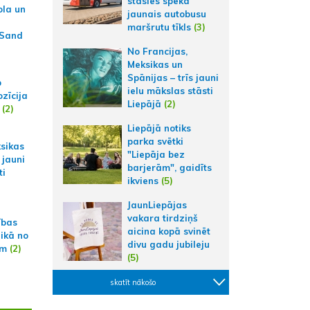
stāsies spēkā
ola un
jaunais autobusu
maršrutu tīkls
(3)
 Sand
No Francijas,
Meksikas un
Spānijas – trīs jauni
p
ielu mākslas stāsti
zīcija
Liepājā
(2)
(2)
Liepājā notiks
parka svētki
ksikas
"Liepāja bez
 jauni
barjerām", gaidīts
ti
ikviens
(5)
JaunLiepājas
vakara tirdziņš
ības
aicina kopā svinēt
aikā no
divu gadu jubileju
am
(2)
(5)
skatīt nākošo