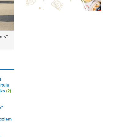
nis".
d
itulu
ļko
(2)
k"
aziem
a