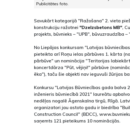
Publicitātes foto.
Savukārt kategorijā "Ražošana" 2. vieta pie
konstrukciju ražotnei
"Dzelzsbetons MB"
, C
projekts, būvnieks – "UPB", būvuzraudzība – 
No Liepājas konkursam "Latvijas būvniecības
pieteikta arī Roņu ielas pārbūves 1. kārta (n
pārbūve" un nominācija "Teritorijas labiekārt
koncertdārza "Pūt, vējiņi!" pārbūve (nomināc
ēka"), taču šie objekti nav ieguvuši žūrijas ba
Konkursu "Latvijas Būvniecības gada balva 
inženieris būvniecībā 2021" laureātu apbalv
nedēļas nogalē Āgenskalna tirgū, Rīgā. Latvi
organizatori jau astoto gadu ir biedrība "Bu
Construction Council" (BDCC), www.buvniek
saņemts 121 pieteikums 10 nominācijās.