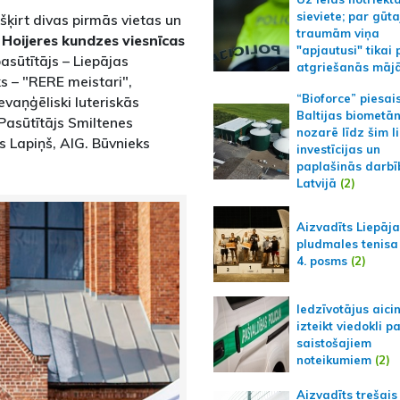
sieviete; par gūt
ešķirt divas pirmās vietas un
traumām viņa
n
Hoijeres kundzes viesnīcas
"apjautusi" tikai 
asūtītājs – Liepājas
atgriešanās māj
ks – "RERE meistari",
“Bioforce” piesai
vaņģēliski luteriskās
Baltijas biometā
Pasūtītājs Smiltenes
nozarē līdz šim l
s Lapiņš, AIG. Būvnieks
investīcijas un
paplašinās darbī
Latvijā
(2)
Aizvadīts Liepāj
pludmales tenisa
4. posms
(2)
Iedzīvotājus aici
izteikt viedokli p
saistošajiem
noteikumiem
(2)
Aizvadīts trešais