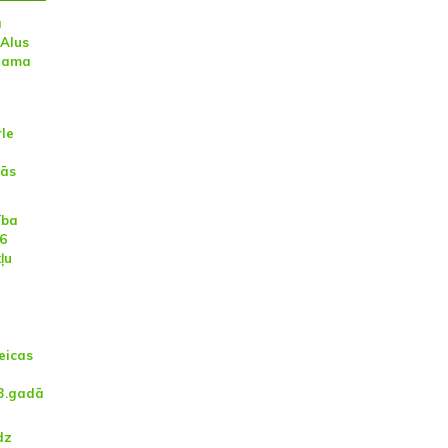
a
 Alus
 nama
rle
dās
ība
16
ļu
eicas
3.gadā
dz