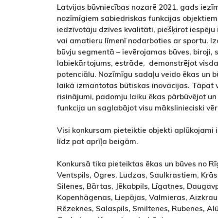
Latvijas būvniecības nozarē 2021. gads iezīmē
nozīmīgiem sabiedriskas funkcijas objektiem
iedzīvotāju dzīves kvalitāti, piešķirot iespēju
vai amatieru līmenī nodarboties ar sportu. 
būvju segmentā – ievērojamas būves, biroji, 
labiekārtojums, estrāde, demonstrējot vis
potenciālu. Nozīmīgu sadaļu veido ēkas un b
laikā izmantotas būtiskas inovācijas. Tāpat v
risinājumi, padomju laiku ēkas pārbūvējot u
funkcija un saglabājot visu mākslinieciski vēr
Visi konkursam pieteiktie objekti aplūkojami
līdz pat aprīļa beigām.
Konkursā tika pieteiktas ēkas un būves no Rī
Ventspils, Ogres, Ludzas, Saulkrastiem, Krā
Silenes, Bārtas, Jēkabpils, Līgatnes, Daugavp
Kopenhāgenas, Liepājas, Valmieras, Aizkrau
Rēzeknes, Salaspils, Smiltenes, Rubenes, Alū