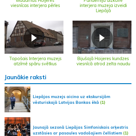
Madāmas Hoijeres
Pandēmija aizkavē
viesnīcas interjera pērles
interjera muzeja izveidi
Liepājā
Topošais Interjera muzejs
Bijušajā Hoijeres kundzes
atzīmē spāru svētkus
viesnīcā atrod zelta naudu
Jaunākie raksti
Liepājas muzejs aicina uz ekskursijām
vēsturiskajā Latvijas Bankas ēkā
(1)
Jaunajā sezonā Liepājas Simfoniskais orķestris
uzstāsies ar pasaules vadošajiem čellistiem
(1)