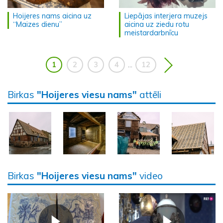
Hoijeres nams aicina uz
Liepājas interjera muzejs
“Maizes dienu”
aicina uz ziedu rotu
meistardarbnīcu
1
2
3
4
12
...
Birkas
"Hoijeres viesu nams"
attēli
Birkas
"Hoijeres viesu nams"
video