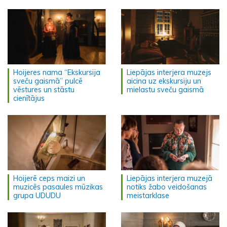
Hoijeres nama “Ekskursija
Liepājas interjera muzejs
sveču gaismā” pulcē
aicina uz ekskursiju un
vēstures un stāstu
mielastu sveču gaismā
cienītājus
Hoijerē ceps maizi un
Liepājas interjera muzejā
muzicēs pasaules mūzikas
notiks žabo veidošanas
grupa UDUDU
meistarklase