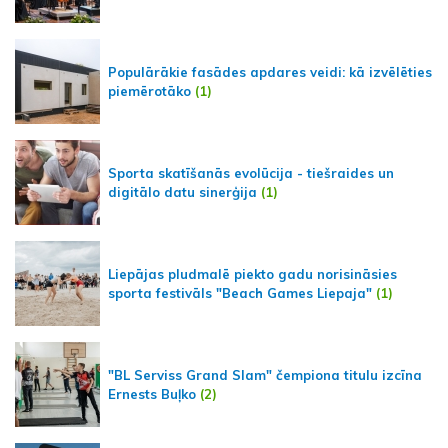
Populārākie fasādes apdares veidi: kā izvēlēties
piemērotāko
(1)
Sporta skatīšanās evolūcija - tiešraides un
digitālo datu sinerģija
(1)
Liepājas pludmalē piekto gadu norisināsies
sporta festivāls "Beach Games Liepaja"
(1)
"BL Serviss Grand Slam" čempiona titulu izcīna
Ernests Buļko
(2)