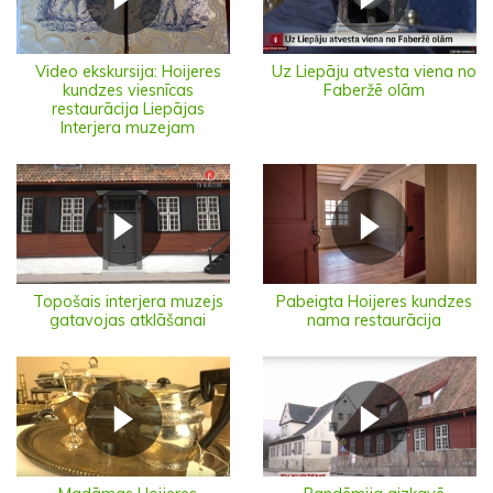
Video ekskursija: Hoijeres
Uz Liepāju atvesta viena no
kundzes viesnīcas
Faberžē olām
restaurācija Liepājas
Interjera muzejam
Topošais interjera muzejs
Pabeigta Hoijeres kundzes
gatavojas atklāšanai
nama restaurācija