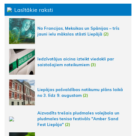
Lasītākie raksti
No Francijas, Meksikas un Spānijas – trīs
jauni ielu mākslas stāsti Liepājā
(2)
Iedzīvotājus aicina izteikt viedokli par
saistošajiem noteikumiem
(3)
Liepājas pašvaldības notikumu plāns laikā
no 3. līdz 9. augustam
(2)
Aizvadīts trešais pludmales volejbola un
pludmales tenisa festivāls "Amber Sand
Fest Liepāja"
(2)