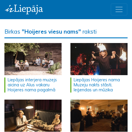
Birkas
"Hoijeres viesu nams"
raksti
Liepājas interjera muzejs
Liepājas Hoijeres nama
aicina uz Alus vakaru
Muzeju nakts stāsti,
Hoijeres nama pagalmā
leģendas un mūzika