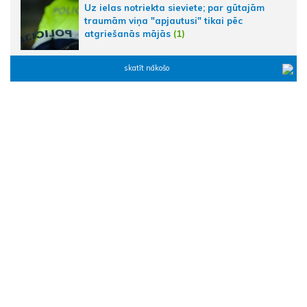
Uz ielas notriekta sieviete; par gūtajām
traumām viņa "apjautusi" tikai pēc
atgriešanās mājās
(1)
skatīt nākošo