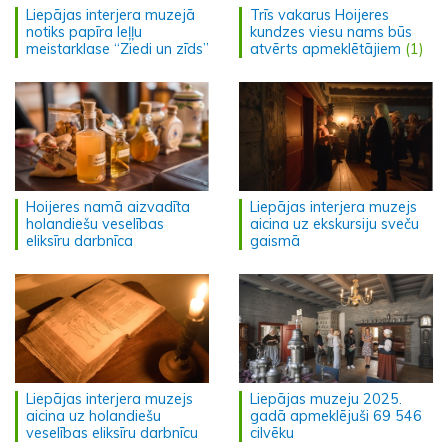
Liepājas interjera muzejā
Trīs vakarus Hoijeres
notiks papīra leļļu
kundzes viesu nams būs
meistarklase “Ziedi un zīds”
atvērts apmeklētājiem
(1)
Hoijeres namā aizvadīta
Liepājas interjera muzejs
holandiešu veselības
aicina uz ekskursiju sveču
eliksīru darbnīca
gaismā
Liepājas interjera muzejs
Liepājas muzeju 2025.
aicina uz holandiešu
gadā apmeklējuši 69 546
veselības eliksīru darbnīcu
cilvēku