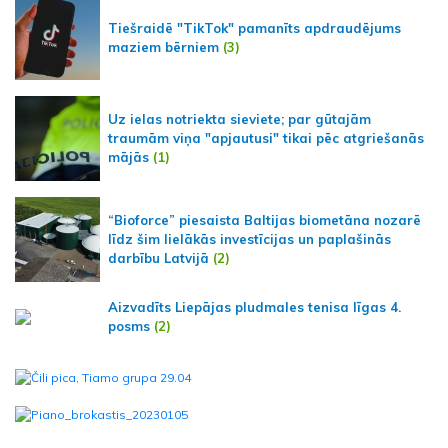
Tiešraidē "TikTok" pamanīts apdraudējums
maziem bērniem
(3)
Uz ielas notriekta sieviete; par gūtajām
traumām viņa "apjautusi" tikai pēc atgriešanās
mājās
(1)
“Bioforce” piesaista Baltijas biometāna nozarē
līdz šim lielākās investīcijas un paplašinās
darbību Latvijā
(2)
Aizvadīts Liepājas pludmales tenisa līgas 4.
posms
(2)