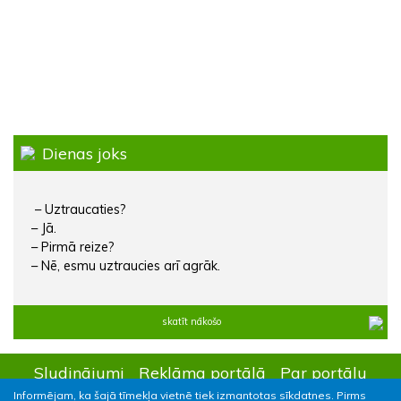
Dienas joks
– Uztraucaties?
– Jā.
– Pirmā reize?
– Nē, esmu uztraucies arī agrāk.
skatīt nākošo
Sludinājumi
Reklāma portālā
Par portālu
Informējam, ka šajā tīmekļa vietnē tiek izmantotas sīkdatnes. Pirms