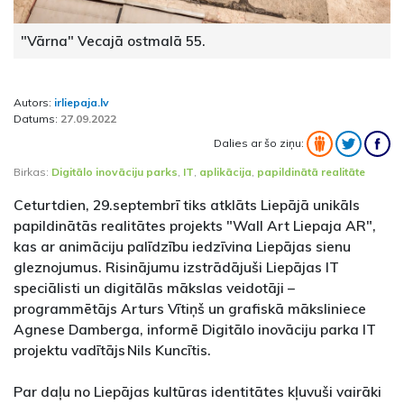
"Vārna" Vecajā ostmalā 55.
Autors:
irliepaja.lv
Datums:
27.09.2022
Dalies ar šo ziņu:
Birkas:
Digitālo inovāciju parks
,
IT
,
aplikācija
,
papildinātā realitāte
Ceturtdien, 29.septembrī tiks atklāts Liepājā unikāls
papildinātās realitātes projekts "Wall Art Liepaja AR",
kas ar animāciju palīdzību iedzīvina Liepājas sienu
gleznojumus. Risinājumu izstrādājuši Liepājas IT
speciālisti un digitālās mākslas veidotāji –
programmētājs Arturs Vītiņš un grafiskā māksliniece
Agnese Damberga, informē Digitālo inovāciju parka IT
projektu vadītājs Nils Kuncītis.
Par daļu no Liepājas kultūras identitātes kļuvuši vairāki