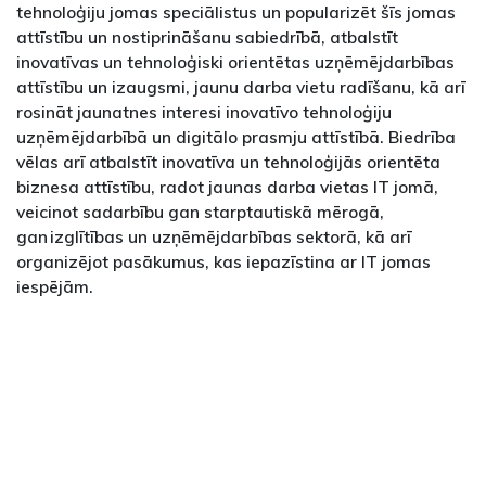
tehnoloģiju jomas speciālistus un popularizēt šīs jomas
attīstību un nostiprināšanu sabiedrībā, atbalstīt
inovatīvas un tehnoloģiski orientētas uzņēmējdarbības
attīstību un izaugsmi, jaunu darba vietu radīšanu, kā arī
rosināt jaunatnes interesi inovatīvo tehnoloģiju
uzņēmējdarbībā un digitālo prasmju attīstībā. Biedrība
vēlas arī atbalstīt inovatīva un tehnoloģijās orientēta
biznesa attīstību, radot jaunas darba vietas IT jomā,
veicinot sadarbību gan starptautiskā mērogā,
gan izglītības un uzņēmējdarbības sektorā, kā arī
organizējot pasākumus, kas iepazīstina ar IT jomas
iespējām.