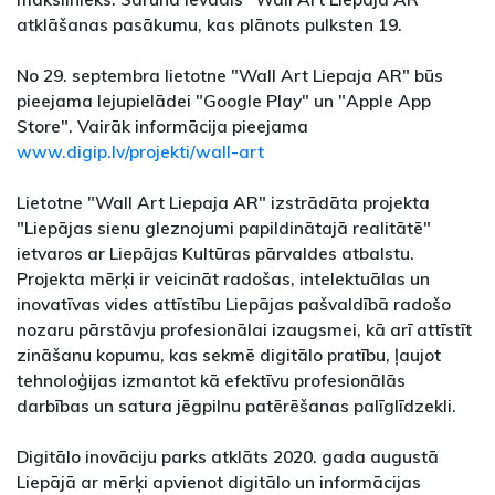
atklāšanas pasākumu, kas plānots pulksten 19.
No 29. septembra lietotne "Wall Art Liepaja AR" būs
pieejama lejupielādei "Google Play" un "Apple App
Store". Vairāk informācija pieejama
www.digip.lv/projekti/wall-art
Lietotne "Wall Art Liepaja AR" izstrādāta projekta
"Liepājas sienu gleznojumi papildinātajā realitātē"
ietvaros ar Liepājas Kultūras pārvaldes atbalstu.
Projekta mērķi ir veicināt radošas, intelektuālas un
inovatīvas vides attīstību Liepājas pašvaldībā radošo
nozaru pārstāvju profesionālai izaugsmei, kā arī attīstīt
zināšanu kopumu, kas sekmē digitālo pratību, ļaujot
tehnoloģijas izmantot kā efektīvu profesionālās
darbības un satura jēgpilnu patērēšanas palīglīdzekli.
Digitālo inovāciju parks atklāts 2020. gada augustā
Liepājā ar mērķi apvienot digitālo un informācijas