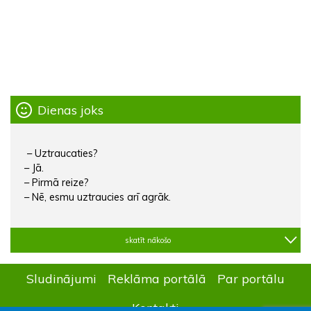
Dienas joks
– Uztraucaties?
– Jā.
– Pirmā reize?
– Nē, esmu uztraucies arī agrāk.
skatīt nākošo
Sludinājumi
Reklāma portālā
Par portālu
Kontakti