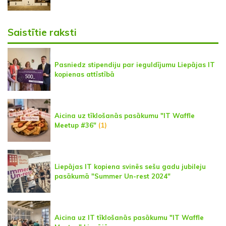
Saistītie raksti
Pasniedz stipendiju par ieguldījumu Liepājas IT
kopienas attīstībā
Aicina uz tīklošanās pasākumu "IT Waffle
Meetup #36"
(1)
Liepājas IT kopiena svinēs sešu gadu jubileju
pasākumā "Summer Un-rest 2024"
Aicina uz IT tīklošanās pasākumu "IT Waffle