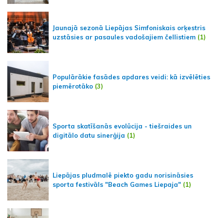
Jaunajā sezonā Liepājas Simfoniskais orķestris
uzstāsies ar pasaules vadošajiem čellistiem
(1)
Populārākie fasādes apdares veidi: kā izvēlēties
piemērotāko
(3)
Sporta skatīšanās evolūcija - tiešraides un
digitālo datu sinerģija
(1)
Liepājas pludmalē piekto gadu norisināsies
sporta festivāls "Beach Games Liepaja"
(1)