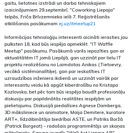
gaitu, lietotnes izstrādi un darba tehniskajiem
izaicinājumiem 29.septembrī, "Coworking Liepaja"
telpās, Friča Brīvzemnieka ielā 7. Reģistrēšanās
atklāšanas pasākumam
ej.uz/itmeetup21
Informācijas tehnoloģiju interesenti aicināti ierasties jau
pulksten 18, kad būs iespēja apmeklēt "IT Waffle
Meetup" pasākumu. Pasākumā varēs iepazīties gan ar
aktualitātēm IT jomā Liepājā, gan uzzināt par lielu IT
projektu realizēšanu no Laimdotas Anikas (Tietoevry,
vecākā sistēmanalītiķe), gan par ieskatīties IT
uzraudzības inženiera ikdienā un uzzināt vairāk par
interesantu veidu kā apgūt kiberdrošību no Kristapa
Kozlovska, bet pēc tam būs iespēja baudīt profesionāļu
diskusiju par papildinātās realitātes iespējām un
pielietojumu. Diskusijā piedalīsies Agnese Damberga,
3D māksliniece un animatore, Maija Demitere, kuratore
ART+, līdzdibinātāja biedrībai ASTE, un Patriks Boržā
(Patrick Borgeat) - radošais programmētājs un skaņas
mākslinieks. Saruna ievadīs "Wall Art Liepaja AR"