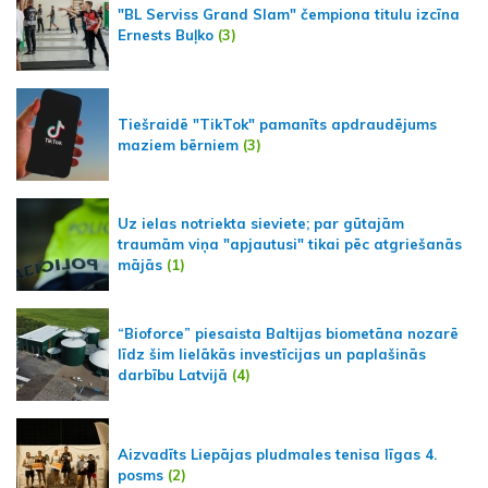
"BL Serviss Grand Slam" čempiona titulu izcīna
Ernests Buļko
(3)
Tiešraidē "TikTok" pamanīts apdraudējums
maziem bērniem
(3)
Uz ielas notriekta sieviete; par gūtajām
traumām viņa "apjautusi" tikai pēc atgriešanās
mājās
(1)
“Bioforce” piesaista Baltijas biometāna nozarē
līdz šim lielākās investīcijas un paplašinās
darbību Latvijā
(4)
Aizvadīts Liepājas pludmales tenisa līgas 4.
posms
(2)