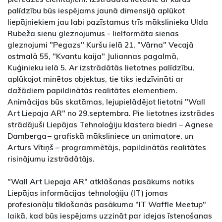
palīdzību būs iespējams jaunā dimensijā aplūkot
liepājniekiem jau labi pazīstamus trīs mākslinieka Ulda
Rubeža sienu gleznojumus - lielformāta sienas
gleznojumi "Pegazs" Kuršu ielā 21, "Vārna" Vecajā
ostmalā 55, "Kvantu kaija" Juliannas pagalmā,
Kuģinieku ielā 5. Ar izstrādātās lietotnes palīdzību,
aplūkojot minētos objektus, tie tiks iedzīvināti ar
dažādiem papildinātās realitātes elementiem.
Animācijas būs skatāmas, lejupielādējot lietotni "Wall
Art Liepaja AR" no 29.septembra. Pie lietotnes izstrādes
strādājuši Liepājas Tehnoloģiju klastera biedri – Agnese
Damberga – grafiskā māksliniece un animatore, un
Arturs Vītiņš – programmētājs, papildinātās realitātes
risinājumu izstrādātājs.
"Wall Art Liepaja AR" atklāšanas pasākums notiks
Liepājas informācijas tehnoloģiju (IT) jomas
profesionāļu tīklošanās pasākuma "IT Waffle Meetup"
laikā, kad būs iespējams uzzināt par idejas īstenošanas