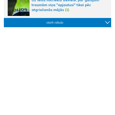
Uz ielas notriekta sieviete; par gūtajām
traumām viņa "apjautusi" tikai pēc
atgriešanās mājās
(1)
skatīt nākošo