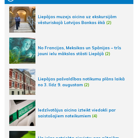
Liepājas muzejs aicina uz ekskursijām
vēsturiskajā Latvijas Bankas ēkā
(2)
No Francijas, Meksikas un Spānijas – trīs
jauni ielu mākslas stāsti Liepājā
(2)
Liepājas pašvaldības notikumu plāns laikā
no 3. līdz 9. augustam
(2)
Iedzīvotājus aicina izteikt viedokli par
saistošajiem noteikumiem
(4)