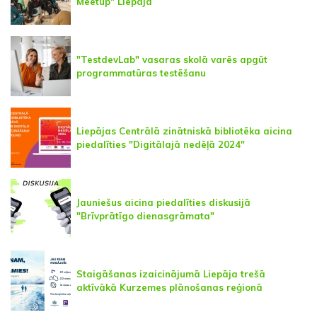
Meetup" Liepājā
"TestdevLab" vasaras skolā varēs apgūt
programmatūras testēšanu
Liepājas Centrālā zinātniskā bibliotēka aicina
piedalīties "Digitālajā nedēļā 2024"
Jauniešus aicina piedalīties diskusijā
"Brīvprātīgo dienasgrāmata"
Staigāšanas izaicinājumā Liepāja trešā
aktīvākā Kurzemes plānošanas reģionā