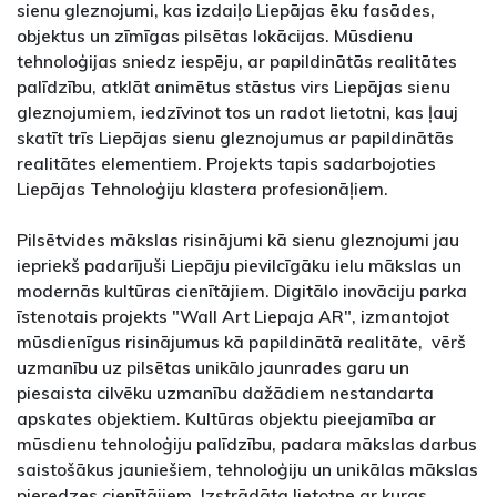
sienu gleznojumi, kas izdaiļo Liepājas ēku fasādes,
objektus un zīmīgas pilsētas lokācijas. Mūsdienu
tehnoloģijas sniedz iespēju, ar papildinātās realitātes
palīdzību, atklāt animētus stāstus virs Liepājas sienu
gleznojumiem, iedzīvinot tos un radot lietotni, kas ļauj
skatīt trīs Liepājas sienu gleznojumus ar papildinātās
realitātes elementiem. Projekts tapis sadarbojoties
Liepājas Tehnoloģiju klastera profesionāļiem.
Pilsētvides mākslas risinājumi kā sienu gleznojumi jau
iepriekš padarījuši Liepāju pievilcīgāku ielu mākslas un
modernās kultūras cienītājiem. Digitālo inovāciju parka
īstenotais projekts "Wall Art Liepaja AR", izmantojot
mūsdienīgus risinājumus kā papildinātā realitāte, vērš
uzmanību uz pilsētas unikālo jaunrades garu un
piesaista cilvēku uzmanību dažādiem nestandarta
apskates objektiem. Kultūras objektu pieejamība ar
mūsdienu tehnoloģiju palīdzību, padara mākslas darbus
saistošākus jauniešiem, tehnoloģiju un unikālas mākslas
pieredzes cienītājiem. Izstrādāta lietotne ar kuras