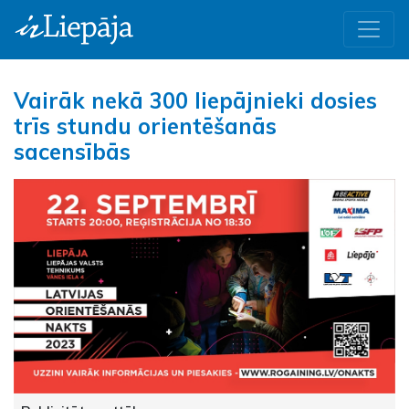
Vairāk nekā 300 liepājnieki dosies
trīs stundu orientēšanās
sacensībās