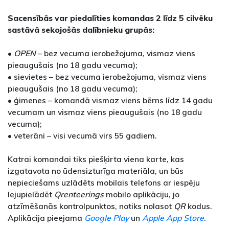
Sacensībās var piedalīties komandas 2 līdz 5 cilvēku
sastāvā sekojošās dalībnieku grupās:
•
OPEN
– bez vecuma ierobežojuma, vismaz viens
pieaugušais (no 18 gadu vecuma);
• sievietes – bez vecuma ierobežojuma, vismaz viens
pieaugušais (no 18 gadu vecuma);
• ģimenes – komandā vismaz viens bērns līdz 14 gadu
vecumam un vismaz viens pieaugušais (no 18 gadu
vecuma);
• veterāni – visi vecumā virs 55 gadiem.
Katrai komandai tiks piešķirta viena karte, kas
izgatavota no ūdensizturīga materiāla, un būs
nepieciešams uzlādēts mobilais telefons ar iespēju
lejupielādēt
Qrenteerings
mobilo aplikāciju, jo
atzīmēšanās kontrolpunktos, notiks nolasot
QR
kodus.
Aplikācija pieejama
Google Play
un
Apple App Store
.