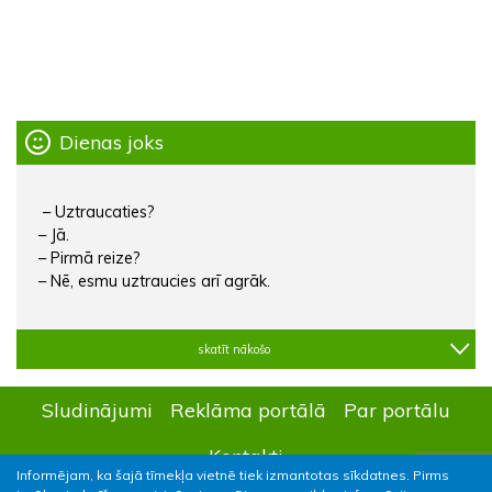
Dienas joks
– Uztraucaties?
– Jā.
– Pirmā reize?
– Nē, esmu uztraucies arī agrāk.
skatīt nākošo
Sludinājumi
Reklāma portālā
Par portālu
Kontakti
Informējam, ka šajā tīmekļa vietnē tiek izmantotas sīkdatnes. Pirms