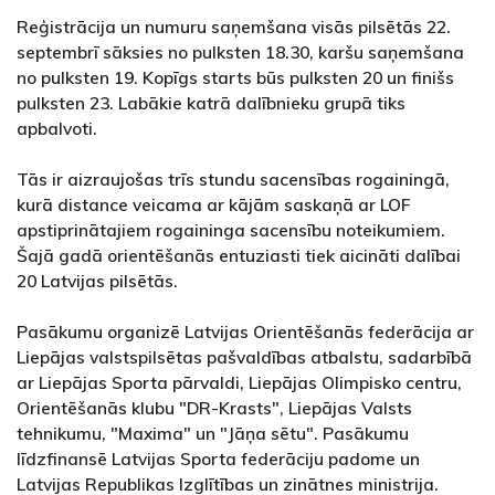
Reģistrācija un numuru saņemšana visās pilsētās 22.
septembrī sāksies no pulksten 18.30, karšu saņemšana
no pulksten 19. Kopīgs starts būs pulksten 20 un finišs
pulksten 23. Labākie katrā dalībnieku grupā tiks
apbalvoti.
Tās ir aizraujošas trīs stundu sacensības rogainingā,
kurā distance veicama ar kājām saskaņā ar LOF
apstiprinātajiem rogaininga sacensību noteikumiem.
Šajā gadā orientēšanās entuziasti tiek aicināti dalībai
20 Latvijas pilsētās.
Pasākumu organizē Latvijas Orientēšanās federācija ar
Liepājas valstspilsētas pašvaldības atbalstu, sadarbībā
ar Liepājas Sporta pārvaldi, Liepājas Olimpisko centru,
Orientēšanās klubu "DR-Krasts", Liepājas Valsts
tehnikumu, "Maxima" un "Jāņa sētu". Pasākumu
līdzfinansē Latvijas Sporta federāciju padome un
Latvijas Republikas Izglītības un zinātnes ministrija.