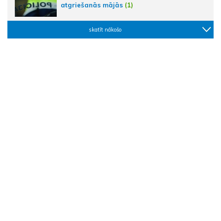
atgriešanās mājās
(1)
skatīt nākošo