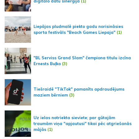
digitālo datu sinerģija
(1)
Liepājas pludmalē piekto gadu norisināsies
sporta festivāls "Beach Games Liepaja"
(1)
"BL Serviss Grand Slam" čempiona titulu izcīna
Ernests Buļko
(3)
Tiešraidē "TikTok" pamanīts apdraudējums
maziem bērniem
(3)
Uz ielas notriekta sieviete; par gūtajām
traumām viņa "apjautusi" tikai pēc atgriešanās
mājās
(1)