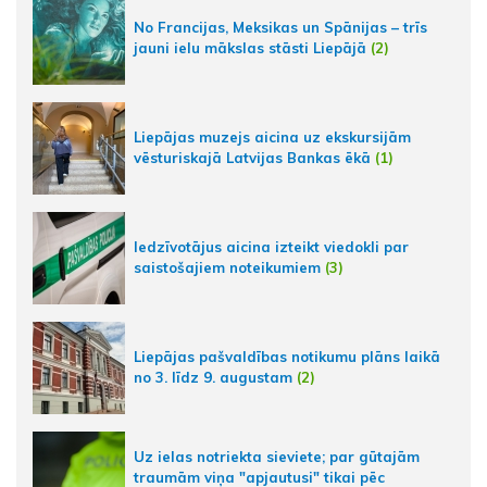
No Francijas, Meksikas un Spānijas – trīs
jauni ielu mākslas stāsti Liepājā
(2)
Liepājas muzejs aicina uz ekskursijām
vēsturiskajā Latvijas Bankas ēkā
(1)
Iedzīvotājus aicina izteikt viedokli par
saistošajiem noteikumiem
(3)
Liepājas pašvaldības notikumu plāns laikā
no 3. līdz 9. augustam
(2)
Uz ielas notriekta sieviete; par gūtajām
traumām viņa "apjautusi" tikai pēc