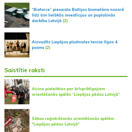
“Bioforce” piesaista Baltijas biometāna nozarē
līdz šim lielākās investīcijas un paplašinās
darbību Latvijā
(2)
Aizvadīts Liepājas pludmales tenisa līgas 4.
posms
(2)
Saistītie raksti
Aicina pieteikties par brīvprātīgajiem
orientēšanās spēlēs “Liepājas pēdas Latvijā”
Sākas reģistrēšanās orientēšanās spēlēm
"Liepājas pēdas Latvijā"