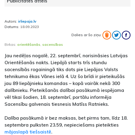
Publicitātes attēls
Autors:
irliepaja.lv
Datums:
18.09.2023
Dalies ar šo ziņu:
Birkas:
orientēšanās
,
sacensības
Jau nedēļas nogalē, 22. septembrī, norisināsies Latvijas
Orientēšanās nakts. Liepājā starts trīs stundu
sacensībās rogainingā tiks dots pie Liepājas Valsts
tehnikuma ēkas Vānes ielā 4. Uz šo brīdi ir pieteikušās
jau 89 liepājnieku komandas – kopā vairāk nekā 300
dalībnieku. Pieteikšanās dalībai pasākumā iespējama
vēl tikai šodien, 18. septembrī, portālu informēja
Sacensību galvenais tiesnesis Matīss Ratnieks.
Dalība pasākumā ir bez maksas, bet pirms tam, līdz 18.
septembra pulksten 23.59, nepieciešams pieteikties
mājaslapā tiešsaistē
.