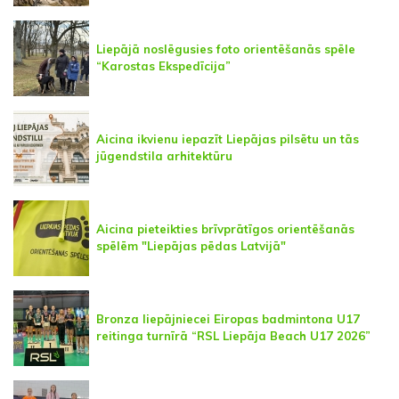
Liepājā noslēgusies foto orientēšanās spēle
“Karostas Ekspedīcija”
Aicina ikvienu iepazīt Liepājas pilsētu un tās
jūgendstila arhitektūru
Aicina pieteikties brīvprātīgos orientēšanās
spēlēm "Liepājas pēdas Latvijā"
Bronza liepājniecei Eiropas badmintona U17
reitinga turnīrā “RSL Liepāja Beach U17 2026”