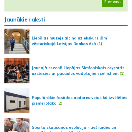
Pievienot
Jaunākie raksti
Liepājas muzejs aicina uz ekskursijām
vēsturiskajā Latvijas Bankas ēkā
(1)
Jaunajā sezonā Liepājas Simfoniskais orķestris
uzstāsies ar pasaules vadošajiem čellistiem
(1)
Populārākie fasādes apdares veidi: kā izvēlēties
piemērotāko
(2)
Sporta skatīšanās evolūcija - tiešraides un