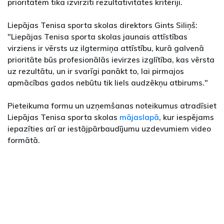
prioritātēm tika izvirzīti rezultativitātes kritēriji.
Liepājas Tenisa sporta skolas direktors Gints Siliņš:
"Liepājas Tenisa sporta skolas jaunais attīstības
virziens ir vērsts uz ilgtermiņa attīstību, kurā galvenā
prioritāte būs profesionālās ievirzes izglītība, kas vērsta
uz rezultātu, un ir svarīgi panākt to, lai pirmajos
apmācības gados nebūtu tik liels audzēkņu atbirums."
Pieteikuma formu un uzņemšanas noteikumus atradīsiet
Liepājas Tenisa sporta skolas
mājaslapā
, kur iespējams
iepazīties arī ar iestājpārbaudījumu uzdevumiem video
formātā.