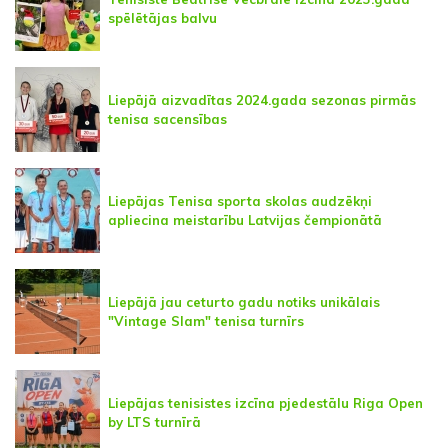
spēlētājas balvu
Liepājā aizvadītas 2024.gada sezonas pirmās
tenisa sacensības
Liepājas Tenisa sporta skolas audzēkņi
apliecina meistarību Latvijas čempionātā
Liepājā jau ceturto gadu notiks unikālais
"Vintage Slam" tenisa turnīrs
Liepājas tenisistes izcīna pjedestālu Riga Open
by LTS turnīrā