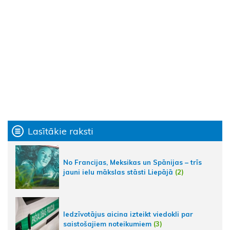
Lasītākie raksti
No Francijas, Meksikas un Spānijas – trīs
jauni ielu mākslas stāsti Liepājā
(2)
Iedzīvotājus aicina izteikt viedokli par
saistošajiem noteikumiem
(3)