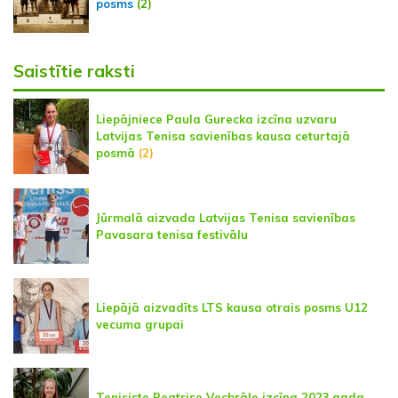
posms
(2)
Saistītie raksti
Liepājniece Paula Gurecka izcīna uzvaru
Latvijas Tenisa savienības kausa ceturtajā
posmā
(2)
Jūrmalā aizvada Latvijas Tenisa savienības
Pavasara tenisa festivālu
Liepājā aizvadīts LTS kausa otrais posms U12
vecuma grupai
Tenisiste Beatrise Vecbrāle izcīna 2023.gada