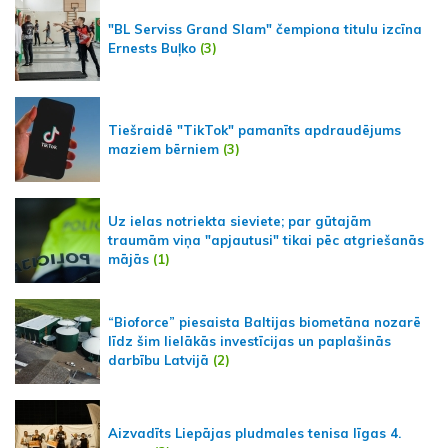
"BL Serviss Grand Slam" čempiona titulu izcīna
Ernests Buļko
(3)
Tiešraidē "TikTok" pamanīts apdraudējums
maziem bērniem
(3)
Uz ielas notriekta sieviete; par gūtajām
traumām viņa "apjautusi" tikai pēc atgriešanās
mājās
(1)
“Bioforce” piesaista Baltijas biometāna nozarē
līdz šim lielākās investīcijas un paplašinās
darbību Latvijā
(2)
Aizvadīts Liepājas pludmales tenisa līgas 4.