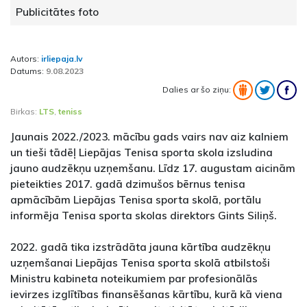
Publicitātes foto
Autors:
irliepaja.lv
Datums:
9.08.2023
Dalies ar šo ziņu:
Birkas:
LTS
,
teniss
Jaunais 2022./2023. mācību gads vairs nav aiz kalniem
un tieši tādēļ Liepājas Tenisa sporta skola izsludina
jauno audzēkņu uzņemšanu. Līdz 17. augustam aicinām
pieteikties 2017. gadā dzimušos bērnus tenisa
apmācībām Liepājas Tenisa sporta skolā, portālu
informēja Tenisa sporta skolas direktors Gints Siliņš.
2022. gadā tika izstrādāta jauna kārtība audzēkņu
uzņemšanai Liepājas Tenisa sporta skolā atbilstoši
Ministru kabineta noteikumiem par profesionālās
ievirzes izglītības finansēšanas kārtību, kurā kā viena