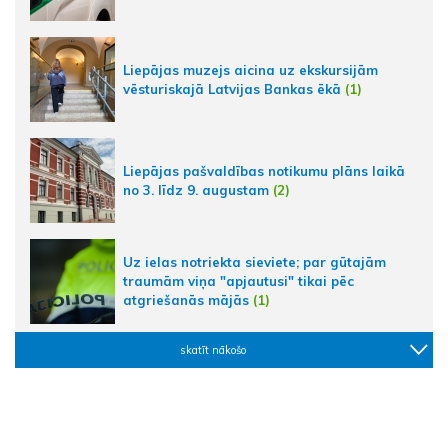
Liepājas muzejs aicina uz ekskursijām
vēsturiskajā Latvijas Bankas ēkā
(1)
Liepājas pašvaldības notikumu plāns laikā
no 3. līdz 9. augustam
(2)
Uz ielas notriekta sieviete; par gūtajām
traumām viņa "apjautusi" tikai pēc
atgriešanās mājās
(1)
skatīt nākošo