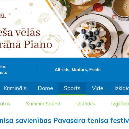
ena,
Alfrēds, Madars, Fredis
usts
Krimināls
Dome
Sports
Vide
Izklai
ātris
Summer Sound
Izstādes
Izglītīb
nisa savienības Pavasara tenisa festi