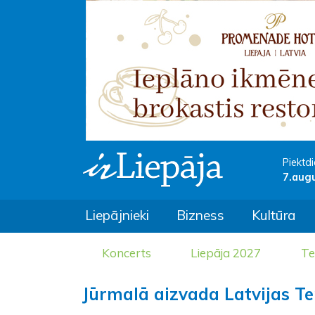
Piektdi
7.aug
Liepājnieki
Bizness
Kultūra
Koncerts
Liepāja 2027
Te
Jūrmalā aizvada Latvijas Te