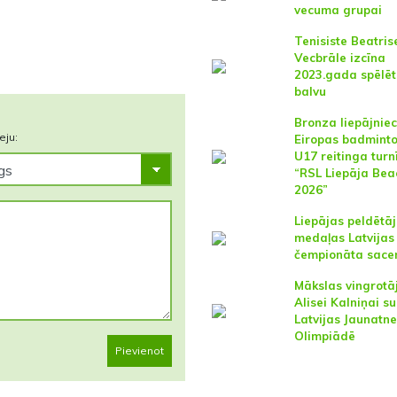
vecuma grupai
Tenisiste Beatris
Vecbrāle izcīna
2023.gada spēlēt
balvu
Bronza liepājniec
eju:
Eiropas badmint
U17 reitinga turn
“RSL Liepāja Bea
2026”
Liepājas peldētā
medaļas Latvijas
čempionāta sace
Mākslas vingrotā
Alisei Kalniņai s
Latvijas Jaunatn
Olimpiādē
Pievienot