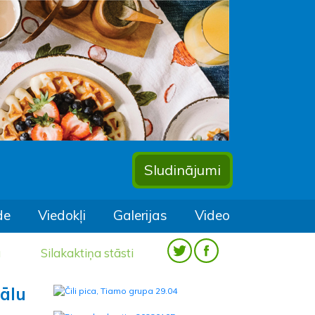
Sludinājumi
de
Viedokļi
Galerijas
Video
a
Silakaktiņa stāsti
vālu