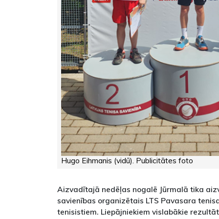
Hugo Eihmanis (vidū). Publicitātes foto
Aizvadītajā nedēļas nogalē Jūrmalā tika aiz
savienības organizētais LTS Pavasara tenisa
tenisistiem. Liepājniekiem vislabākie rezultā