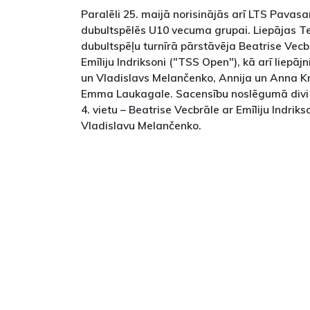
Paralēli 25. maijā norisinājās arī LTS Pavasa
dubultspēlēs U10 vecuma grupai. Liepājas Te
dubultspēļu turnīrā pārstāvēja Beatrise Vecb
Emīliju Indriksoni ("TSS Open"), kā arī liepāj
un Vladislavs Melančenko, Annija un Anna K
Emma Laukagale. Sacensību noslēgumā divi L
4. vietu – Beatrise Vecbrāle ar Emīliju Indrik
Vladislavu Melančenko.