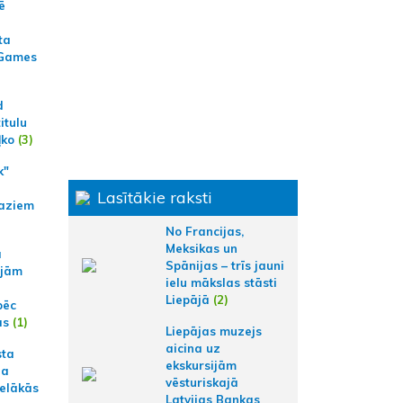
ē
ta
 Games
d
itulu
ļko
(3)
k"
Lasītākie raksti
aziem
No Francijas,
Meksikas un
a
Spānijas – trīs jauni
ajām
ielu mākslas stāsti
Liepājā
(2)
pēc
ās
(1)
Liepājas muzejs
aicina uz
sta
ekskursijām
na
vēsturiskajā
ielākās
Latvijas Bankas