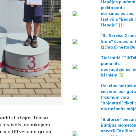
Liepājas pludmal
piekto gadu
norisināsies spor
festivāls "Beach
Liepaja"
(1)
"BL Serviss Gran
Slam" čempiona t
izcīna Ernests Bu
Tiešraidē "TikTo
pamanīts
apdraudējums m
bērniem
(3)
Uz ielas notriekt
sieviete; par gūt
traumām viņa
"apjautusi" tikai 
atgriešanās māj
vadīts Latvijas Tenisa
“Bioforce” piesai
 festivāls jaunākajiem
Baltijas biometā
ti bija U9 vecuma grupā,
nozarē līdz šim l