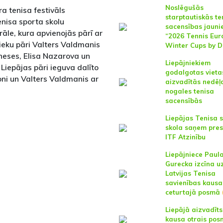
Noslēgušās
ra tenisa festivāls
starptautiskās te
nisa sporta skolu
sacensības jauni
rāle, kura apvienojās pārī ar
“2026 Tennis Eur
nieku pāri Valters Valdmanis
Winter Cups by D
neses, Elisa Nazarova un
Liepājniekiem
iepājas pāri ieguva dalīto
godalgotas vieta
soni un Valters Valdmanis ar
aizvadītās nedēļ
nogales tenisa
sacensībās
Liepājas Tenisa 
skola saņem pres
ITF Atzinību
Liepājniece Paul
Gurecka izcīna u
Latvijas Tenisa
savienības kausa
ceturtajā posmā
Liepājā aizvadīts
kausa otrais pos