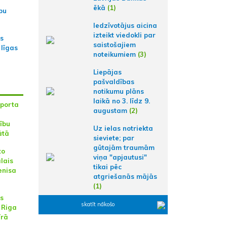
ēkā
(1)
bu
Iedzīvotājus aicina
izteikt viedokli par
as
saistošajiem
 līgas
noteikumiem
(3)
Liepājas
pašvaldības
notikumu plāns
laikā no 3. līdz 9.
sporta
augustam
(2)
ību
Uz ielas notriekta
ātā
sieviete; par
gūtajām traumām
to
viņa "apjautusi"
lais
tikai pēc
enisa
atgriešanās mājās
(1)
es
skatīt nākošo
 Riga
īrā