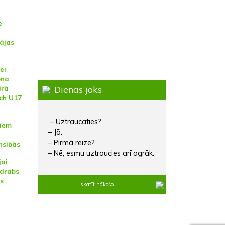
e
ājas
ei
ona
Dienas joks
īrā
ch U17
– Uztraucaties?
jiem
– Jā.
– Pirmā reize?
nsībās
– Nē, esmu uztraucies arī agrāk.
jai
udrabs
es
skatīt nākošo