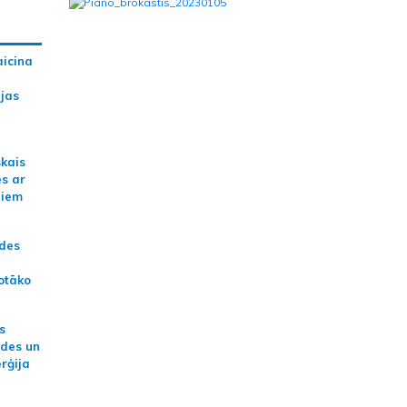
aicina
ijas
skais
es ar
jiem
ādes
otāko
s
ides un
erģija