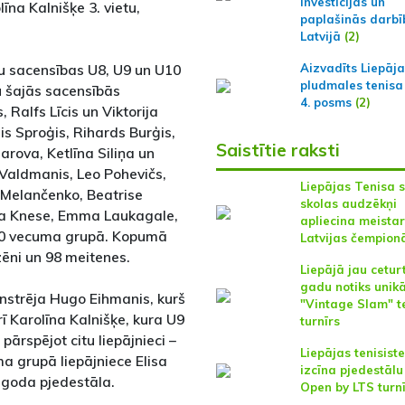
investīcijas un
līna Kalnišķe 3. vietu,
paplašinās darbī
Latvijā
(2)
ļu sacensības U8, U9 un U10
Aizvadīts Liepāj
pludmales tenisa
u šajās sacensībās
4. posms
(2)
 Ralfs Līcis un Viktorija
is Sproģis, Rihards Burģis,
Saistītie raksti
rova, Ketlīna Siliņa un
 Valdmanis, Leo Pohevičs,
Liepājas Tenisa 
s Melančenko, Beatrise
skolas audzēkņi
ja Knese, Emma Laukagale,
apliecina meistar
U10 vecuma grupā. Kopumā
Latvijas čempion
zēni un 98 meitenes.
Liepājā jau cetur
gadu notiks unikā
nstrēja Hugo Eihmanis, kurš
"Vintage Slam" t
ī Karolīna Kalnišķe, kura U9
turnīrs
ārspējot citu liepājnieci –
Liepājas tenisist
ma grupā liepājniece Elisa
izcīna pjedestālu
z goda pjedestāla.
Open by LTS turn