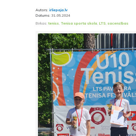
Autors:
irliepaja.lv
Datums:
31.05.2024
Birkas:
teniss
,
Tenisa sporta skola
,
LTS
,
sacensības