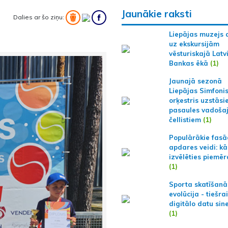
Jaunākie raksti
Dalies ar šo ziņu:
Liepājas muzejs 
uz ekskursijām
vēsturiskajā Latv
Bankas ēkā
(1)
Jaunajā sezonā
Liepājas Simfoni
orķestris uzstāsi
pasaules vadoša
čellistiem
(1)
Populārākie fas
apdares veidi: kā
izvēlēties piemēr
(1)
Sporta skatīšanā
evolūcija - tiešra
digitālo datu sin
(1)