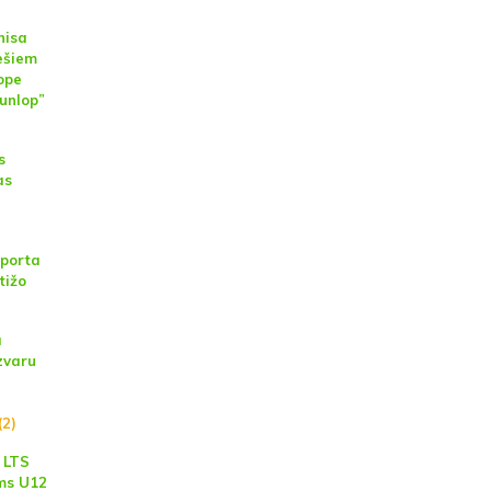
nisa
ešiem
ope
unlop”
s
as
sporta
tižo
a
zvaru
(2)
 LTS
ms U12