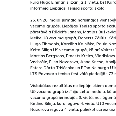
kurā Hugo Eihmanis izcīnīja 1. vietu, bet Karo
informēja Liepājas Tenisa sporta skola.
25. un 26. maijā Jūrmalā norisinājās vienspē
vecuma grupās. Liepājas Tenisa sporta skol
pārstāvēja Rūdolfs Janens, Matijas Buškevics,
Melke U8 vecuma grupā, Roberts Zālītis, Kārl
Hugo Eihmanis, Karolīna Kalnišķe, Paula Naza
Keita Siliņa U9 vecuma grupā, kā arī Valters
Martins Bergsons, Ernests Kreics, Vladislav
Vecbrāle, Elisa Nazarova, Anna Knese, Anni
Estere Dārta Triščenko un Elīna Neiburga 
LTS Pavasara tenisa festivālā piedalījās 73 
Vislabākos rezultātus no liepājniekiem demo
U9 vecuma grupā izcīnīja zelta medaļu, kā ar
vecuma grupā ierindojās 3. vietā, noslēgumā p
Ketlīnu Siliņu, kura ieguva 4. vietu. U10 vecu
Nazarova ieguva 4. vietu, paliekot uzreiz ai