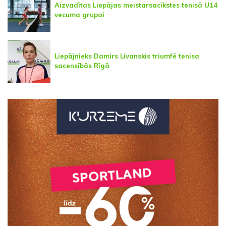
Aizvadītas Liepājas meistarsacīkstes tenisā U14
vecuma grupai
Liepājnieks Damirs Livanskis triumfē tenisa
sacensībās Rīgā