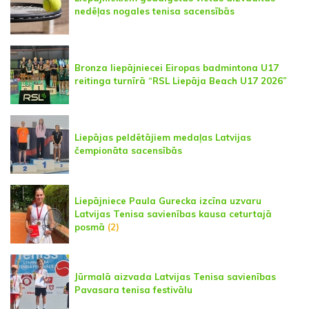
nedēļas nogales tenisa sacensībās
Bronza liepājniecei Eiropas badmintona U17
reitinga turnīrā “RSL Liepāja Beach U17 2026”
Liepājas peldētājiem medaļas Latvijas
čempionāta sacensībās
Liepājniece Paula Gurecka izcīna uzvaru
Latvijas Tenisa savienības kausa ceturtajā
posmā
(2)
Jūrmalā aizvada Latvijas Tenisa savienības
Pavasara tenisa festivālu