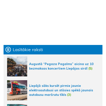
Lasītākie raksti
Augustā “Pegaza Pagalms” aicina uz 10
bezmaksas koncertiem Liepājas sirdī
(5)
Liepājā sāks kursēt pirmie jaunie
elektroautobusi un stāsies spēkā jaunais
autobusu maršrutu tīkls
(3)