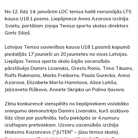
No 12. līdz 14. janvārim LOC tenisa hallē norisinājās LTS
kausa U18 1.posms. Liepājniece Anna Azarova izcīnīja
3.vietu, portālam ziņoja Tenisa sporta skolas direktors
Gints Siliņš.
Latvijas Tenisa savienības kausa U18 1.posmā kopumā
piedalījās 17 jaunieši un 20 jaunietes no visas Latvijas.
Liepājas Tenisa sporta skolu šajās sacensībās
pārstāvēja Damirs Livanskis, Orests Ronis, Timo Tikums,
Ralfs Rukmanis, Marks Freiborns, Paula Gurecka, Anna
Azarova, Elizabete Marta Hamitova, Alise Latiša,
Jeļizaveta Rižkova, Annete Skripka un Polina Iļasova.
Zēnu konkurencē vienspēlēs no liepājniekiem vislabāko
sniegumu demonstrēja Damirs Livanskis, kurš aizkļuva
līdz cīņai par pusfinālu, taču piekāpās ar 4.numuru
izsētajam pretiniekam. Uzvaru sacensībās izcīnīja
Maksims Kazancevs ("JUTEN" – Jūsu tenisa skola),