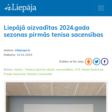
Liepājā aizvadītas 2024.gada
sezonas pirmās tenisa sacensības
Autors:
irliepaja.lv
Datums:
16.01.2024
Dalies ar šo ziņu:
Birkas:
teniss
,
Tenisa sporta skola
,
sacensības
,
LTS
,
Anna Azarova
,
Paula Gurecka
,
Damirs Livanskis