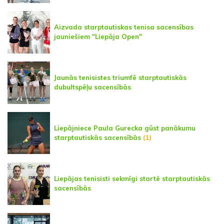
Aizvada starptautiskas tenisa sacensības
jauniešiem "Liepāja Open"
Jaunās tenisistes triumfē starptautiskās
dubultspēļu sacensībās
Liepājniece Paula Gurecka gūst panākumu
starptautiskās sacensībās
(1)
Liepājas tenisisti sekmīgi startē starptautiskās
sacensībās