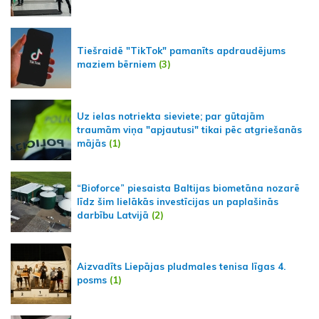
Tiešraidē "TikTok" pamanīts apdraudējums
maziem bērniem
(3)
Uz ielas notriekta sieviete; par gūtajām
traumām viņa "apjautusi" tikai pēc atgriešanās
mājās
(1)
“Bioforce” piesaista Baltijas biometāna nozarē
līdz šim lielākās investīcijas un paplašinās
darbību Latvijā
(2)
Aizvadīts Liepājas pludmales tenisa līgas 4.
posms
(1)