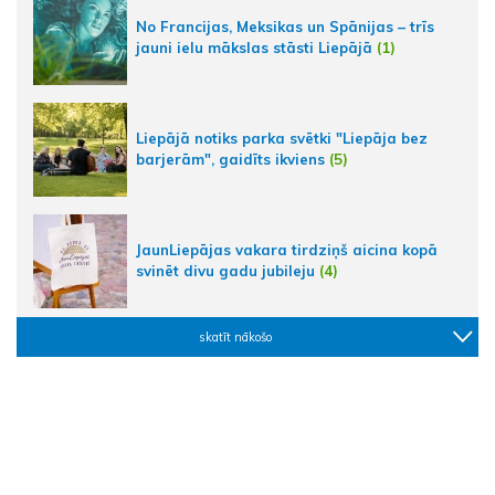
No Francijas, Meksikas un Spānijas – trīs
jauni ielu mākslas stāsti Liepājā
(1)
Liepājā notiks parka svētki "Liepāja bez
barjerām", gaidīts ikviens
(5)
JaunLiepājas vakara tirdziņš aicina kopā
svinēt divu gadu jubileju
(4)
skatīt nākošo