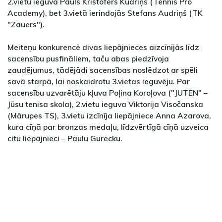
2.vietu ieguva Pauls Kristofers Kūdriņš (Tennis Pro
Academy), bet 3.vietā ierindojās Stefans Audriņš (TK
"Zauers").
Meiteņu konkurencē divas liepājnieces aizcīnījās līdz
sacensību pusfināliem, taču abas piedzīvoja
zaudējumus, tādējādi sacensības noslēdzot ar spēli
savā starpā, lai noskaidrotu 3.vietas ieguvēju. Par
sacensību uzvarētāju kļuva Poļina Koroļova ("JUTEN" –
Jūsu tenisa skola), 2.vietu ieguva Viktorija Visočanska
(Mārupes TS), 3.vietu izcīnīja liepājniece Anna Azarova,
kura cīņā par bronzas medaļu, līdzvērtīgā cīņā uzveica
citu liepājnieci – Paulu Gurecku.