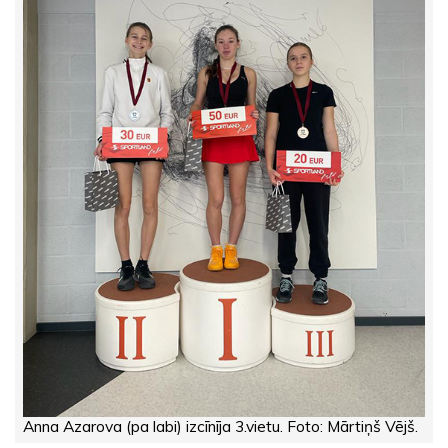
Anna Azarova (pa labi) izcīnīja 3.vietu. Foto: Mārtiņš Vējš.