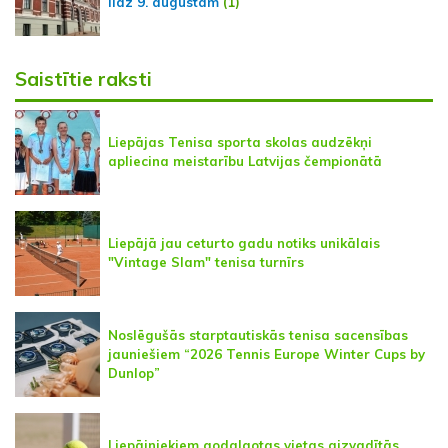
līdz 9. augustam
(1)
Saistītie raksti
Liepājas Tenisa sporta skolas audzēkņi
apliecina meistarību Latvijas čempionātā
Liepājā jau ceturto gadu notiks unikālais
"Vintage Slam" tenisa turnīrs
Noslēgušās starptautiskās tenisa sacensības
jauniešiem “2026 Tennis Europe Winter Cups by
Dunlop”
Liepājniekiem godalgotas vietas aizvadītās