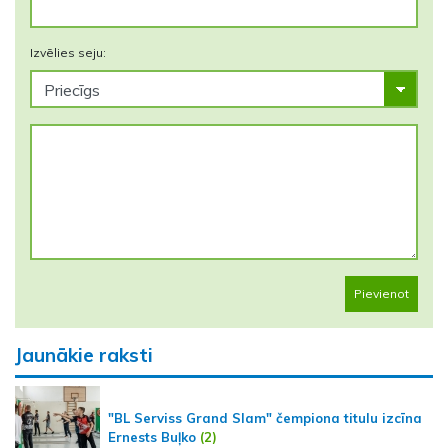
Izvēlies seju:
Pievienot
Jaunākie raksti
"BL Serviss Grand Slam" čempiona titulu izcīna
Ernests Buļko
(2)