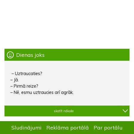
Dienas joks
– Uztraucaties?
– Jā.
– Pirmā reize?
– Nē, esmu uztraucies arī agrāk.
skatīt nākošo
Sludinājumi
Reklāma portālā
Par portālu