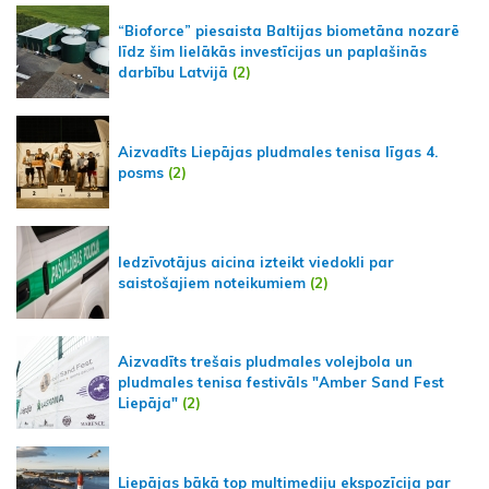
“Bioforce” piesaista Baltijas biometāna nozarē
līdz šim lielākās investīcijas un paplašinās
darbību Latvijā
(2)
Aizvadīts Liepājas pludmales tenisa līgas 4.
posms
(2)
Iedzīvotājus aicina izteikt viedokli par
saistošajiem noteikumiem
(2)
Aizvadīts trešais pludmales volejbola un
pludmales tenisa festivāls "Amber Sand Fest
Liepāja"
(2)
Liepājas bākā top multimediju ekspozīcija par