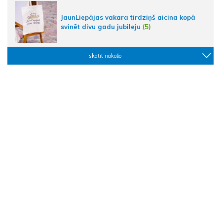
JaunLiepājas vakara tirdziņš aicina kopā
svinēt divu gadu jubileju
(5)
skatīt nākošo