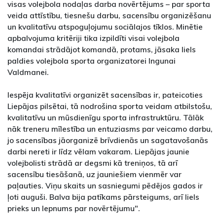
visas volejbola nodaļas darba novērtējums – par sporta
veida attīstību, tiesnešu darbu, sacensību organizēšanu
un kvalitatīvu atspoguļojumu sociālajos tīklos. Minētie
apbalvojuma kritēriji tika izpildīti visai volejbola
komandai strādājot komandā, protams, jāsaka liels
paldies volejbola sporta organizatorei Ingunai
Valdmanei.
Iespēja kvalitatīvi organizēt sacensības ir, pateicoties
Liepājas pilsētai, tā nodrošina sporta veidam atbilstošu,
kvalitatīvu un mūsdienīgu sporta infrastruktūru. Tālāk
nāk treneru mīlestība un entuziasms par veicamo darbu,
jo sacensības jāorganizē brīvdienās un sagatavošanās
darbi nereti ir līdz vēlam vakaram. Liepājas jaunie
volejbolisti strādā ar degsmi kā treniņos, tā arī
sacensību tiesāšanā, uz jauniešiem vienmēr var
paļauties. Viņu skaits un sasniegumi pēdējos gados ir
ļoti auguši. Balva bija patīkams pārsteigums, arī liels
prieks un lepnums par novērtējumu".