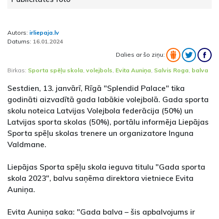
Autors:
irliepaja.lv
Datums:
16.01.2024
Dalies ar šo ziņu:
Birkas:
Sporta spēļu skola
,
volejbols
,
Evita Auniņa
,
Salvis Roga
,
balva
Sestdien, 13. janvārī, Rīgā "Splendid Palace" tika
godināti aizvadītā gada labākie volejbolā. Gada sporta
skolu noteica Latvijas Volejbola federācija (50%) un
Latvijas sporta skolas (50%), portālu informēja Liepājas
Sporta spēļu skolas trenere un organizatore Inguna
Valdmane.
Liepājas Sporta spēļu skola ieguva titulu "Gada sporta
skola 2023", balvu saņēma direktora vietniece Evita
Auniņa.
Evita Auniņa saka: "Gada balva – šis apbalvojums ir