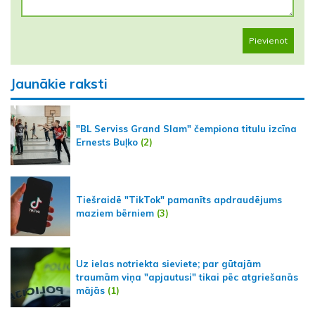
Pievienot
Jaunākie raksti
"BL Serviss Grand Slam" čempiona titulu izcīna
Ernests Buļko
(2)
Tiešraidē "TikTok" pamanīts apdraudējums
maziem bērniem
(3)
Uz ielas notriekta sieviete; par gūtajām
traumām viņa "apjautusi" tikai pēc atgriešanās
mājās
(1)