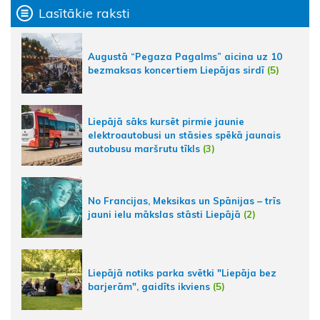
Lasītākie raksti
Augustā “Pegaza Pagalms” aicina uz 10
bezmaksas koncertiem Liepājas sirdī
(5)
Liepājā sāks kursēt pirmie jaunie
elektroautobusi un stāsies spēkā jaunais
autobusu maršrutu tīkls
(3)
No Francijas, Meksikas un Spānijas – trīs
jauni ielu mākslas stāsti Liepājā
(2)
Liepājā notiks parka svētki "Liepāja bez
barjerām", gaidīts ikviens
(5)