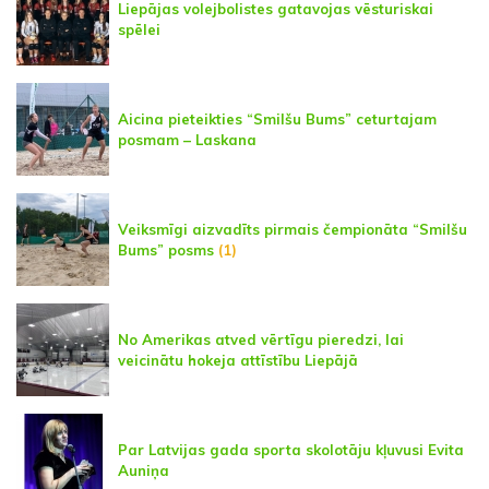
Liepājas volejbolistes gatavojas vēsturiskai
spēlei
Aicina pieteikties “Smilšu Bums” ceturtajam
posmam – Laskana
Veiksmīgi aizvadīts pirmais čempionāta “Smilšu
Bums” posms
(1)
No Amerikas atved vērtīgu pieredzi, lai
veicinātu hokeja attīstību Liepājā
Par Latvijas gada sporta skolotāju kļuvusi Evita
Auniņa