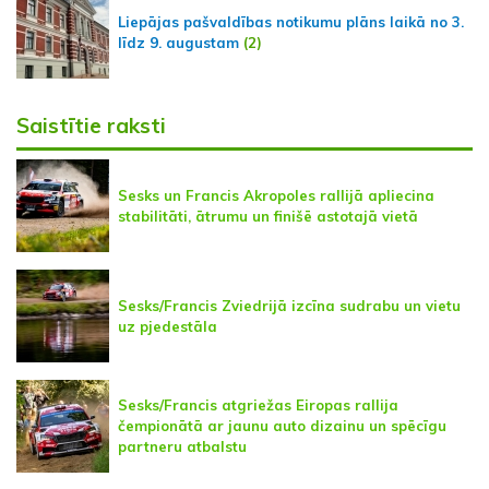
Liepājas pašvaldības notikumu plāns laikā no 3.
līdz 9. augustam
(2)
Saistītie raksti
Sesks un Francis Akropoles rallijā apliecina
stabilitāti, ātrumu un finišē astotajā vietā
Sesks/Francis Zviedrijā izcīna sudrabu un vietu
uz pjedestāla
Sesks/Francis atgriežas Eiropas rallija
čempionātā ar jaunu auto dizainu un spēcīgu
partneru atbalstu