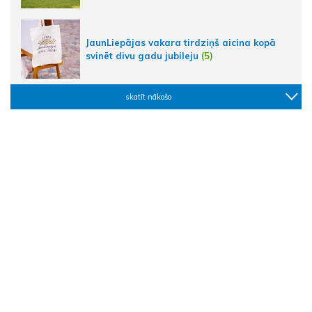
JaunLiepājas vakara tirdziņš aicina kopā
svinēt divu gadu jubileju
(5)
skatīt nākošo