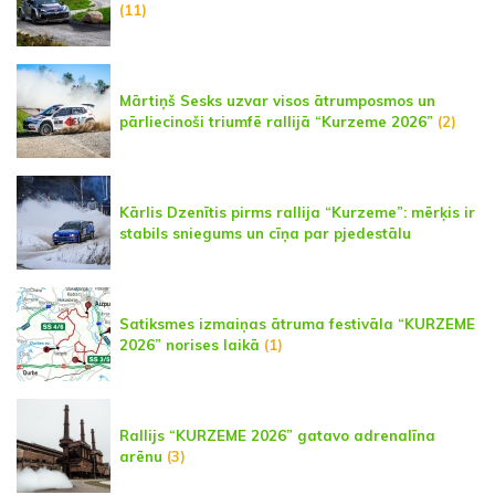
(11)
Mārtiņš Sesks uzvar visos ātrumposmos un
pārliecinoši triumfē rallijā “Kurzeme 2026”
(2)
Kārlis Dzenītis pirms rallija “Kurzeme”: mērķis ir
stabils sniegums un cīņa par pjedestālu
Satiksmes izmaiņas ātruma festivāla “KURZEME
2026” norises laikā
(1)
Rallijs “KURZEME 2026” gatavo adrenalīna
arēnu
(3)