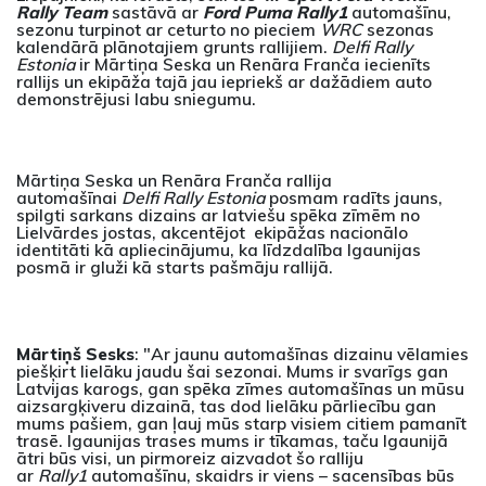
Rally Team
sastāvā ar
Ford Puma Rally1
automašīnu,
sezonu turpinot ar ceturto no pieciem
WRC
sezonas
kalendārā plānotajiem grunts rallijiem.
Delfi Rally
Estonia
ir Mārtiņa Seska un Renāra Franča iecienīts
rallijs un ekipāža tajā jau iepriekš ar dažādiem auto
demonstrējusi labu sniegumu.
Mārtiņa Seska un Renāra Franča rallija
automašīnai
Delfi Rally Estonia
posmam radīts jauns,
spilgti sarkans dizains ar latviešu spēka zīmēm no
Lielvārdes jostas, akcentējot ekipāžas nacionālo
identitāti kā apliecinājumu, ka līdzdalība Igaunijas
posmā ir gluži kā starts pašmāju rallijā.
Mārtiņš Sesks
: "Ar jaunu automašīnas dizainu vēlamies
piešķirt lielāku jaudu šai sezonai. Mums ir svarīgs gan
Latvijas karogs, gan spēka zīmes automašīnas un mūsu
aizsargķiveru dizainā, tas dod lielāku pārliecību gan
mums pašiem, gan ļauj mūs starp visiem citiem pamanīt
trasē. Igaunijas trases mums ir tīkamas, taču Igaunijā
ātri būs visi, un pirmoreiz aizvadot šo ralliju
ar
Rally1
automašīnu, skaidrs ir viens – sacensības būs