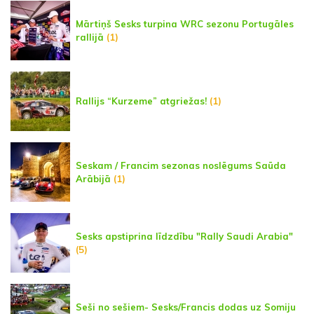
Mārtiņš Sesks turpina WRC sezonu Portugāles
rallijā
(1)
Rallijs “Kurzeme” atgriežas!
(1)
Seskam / Francim sezonas noslēgums Saūda
Arābijā
(1)
Sesks apstiprina līdzdību "Rally Saudi Arabia"
(5)
Seši no sešiem- Sesks/Francis dodas uz Somiju