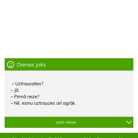
Dienas joks
– Uztraucaties?
– Jā.
– Pirmā reize?
– Nē, esmu uztraucies arī agrāk.
skatīt nākošo