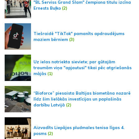
"BL Serviss Grand Slam" čempiona titulu izcīna
Ernests Buļko
(2)
Tiešraidē "TikTok" pamanīts apdraudējums
maziem bērniem
(3)
Uz ielas notriekta sieviete; par gūtajām
traumām viņa "apjautusi" tikai pēc atgriešanās
mājās
(1)
“Bioforce” piesaista Baltijas biometāna nozarē
līdz šim lielākās investīcijas un paplašinās
darbību Latvijā
(2)
Aizvadīts Liepājas pludmales tenisa līgas 4.
posms
(2)