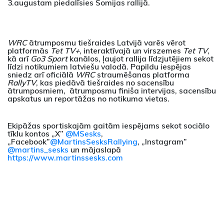
3.augustam piedalīsies Somijas rallijā.
WRC
ātrumposmu tiešraides Latvijā varēs vērot
platformās
Tet TV+
, interaktīvajā un virszemes
Tet TV
,
kā arī
Go3 Sport
kanālos, ļaujot rallija līdzjutējiem sekot
līdzi notikumiem latviešu valodā. Papildu iespējas
sniedz arī oficiālā
WRC
straumēšanas platforma
RallyTV
, kas piedāvā tiešraides no sacensību
ātrumposmiem, ātrumposmu finiša intervijas, sacensību
apskatus un reportāžas no notikuma vietas.
Ekipāžas sportiskajām gaitām iespējams sekot sociālo
tīklu kontos „X”
@MSesks
,
„Facebook”
@MartinsSesksRallying
, „Instagram”
@martins_sesks
un mājaslapā
https://www.martinssesks.com