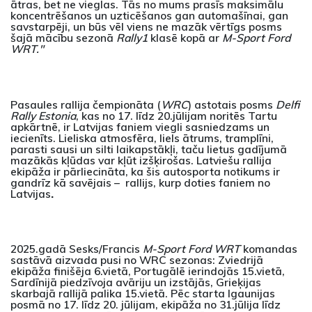
ātras, bet ne vieglas. Tās no mums prasīs maksimālu
koncentrēšanos un uzticēšanos gan automašīnai, gan
savstarpēji, un būs vēl viens ne mazāk vērtīgs posms
šajā mācību sezonā
Rally1
klasē kopā ar
M-Sport Ford
WRT."
Pasaules rallija čempionāta (
WRC
) astotais posms
Delfi
Rally Estonia
, kas no 17. līdz 20.jūlijam noritēs Tartu
apkārtnē, ir Latvijas faniem viegli sasniedzams un
iecienīts. Lieliska atmosfēra, liels ātrums, tramplīni,
parasti sausi un silti laikapstākļi, taču lietus gadījumā
mazākās kļūdas var kļūt izšķirošas. Latviešu rallija
ekipāža ir pārliecināta, ka šis autosporta notikums ir
gandrīz kā savējais –
rallijs, kurp doties faniem no
Latvijas
.
2025.gadā Sesks/Francis
M-Sport Ford WRT
komandas
sastāvā aizvada pusi no WRC sezonas: Zviedrijā
ekipāža finišēja 6.vietā, Portugālē ierindojās 15.vietā,
Sardīnijā piedzīvoja avāriju un izstājās, Grieķijas
skarbajā rallijā palika 15.vietā. Pēc starta Igaunijas
posmā no 17. līdz 20. jūlijam, ekipāža no 31.jūlija līdz