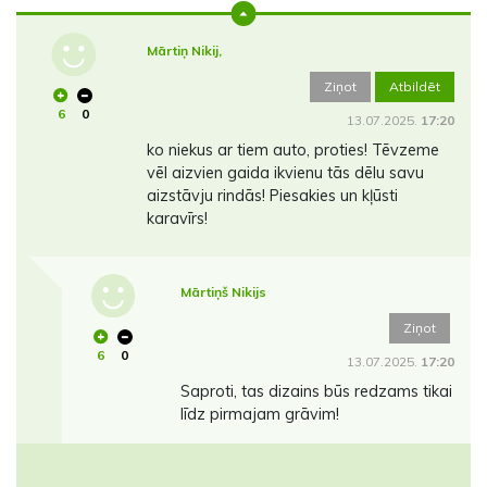
Mārtiņ Nikij,
Ziņot
Atbildēt
6
0
13.07.2025.
17:20
ko niekus ar tiem auto, proties! Tēvzeme
vēl aizvien gaida ikvienu tās dēlu savu
aizstāvju rindās! Piesakies un kļūsti
karavīrs!
Mārtiņš Nikijs
Ziņot
6
0
13.07.2025.
17:20
Saproti, tas dizains būs redzams tikai
līdz pirmajam grāvim!