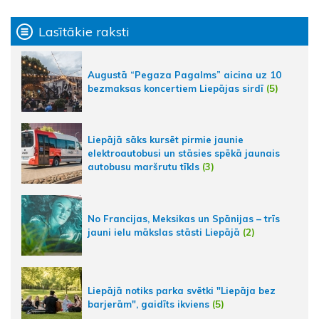
Lasītākie raksti
Augustā “Pegaza Pagalms” aicina uz 10
bezmaksas koncertiem Liepājas sirdī
(5)
Liepājā sāks kursēt pirmie jaunie
elektroautobusi un stāsies spēkā jaunais
autobusu maršrutu tīkls
(3)
No Francijas, Meksikas un Spānijas – trīs
jauni ielu mākslas stāsti Liepājā
(2)
Liepājā notiks parka svētki "Liepāja bez
barjerām", gaidīts ikviens
(5)