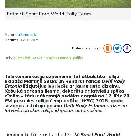
Foto: M-Sport Ford World Rally Team
Autors:
irliepaja.lv
Datums:
12.07.2025
Dalies ar šo ziņu:
Birkas:
Mārtiņš Sesks
,
Renārs Francis
,
rallijs
Telekomunikāciju uzņēmuma Tet atbalstītā rallija
ekipāža Mārtiņš Sesks un Renārs Francis
Delfi Rally
Estonia
līdzjutējus iepriecēs ar jaunu auto dizainu.
Košu kā sarkana liesma, dekorētu ar latviešu spēka
zīmēm – tādu nākamajā nedēļas nogalē no 17. līdz 20.
FIA
pasaules rallija čempionāta (
WRC
) 2025. gada
sezonas astotajā posmā
Delfi Rally Estonia
redzēsim
latviešu ātrākās rallija ekipāžas automašīnu.
Liepājnieki, kā ierasts, startēs
M-Sport Ford World