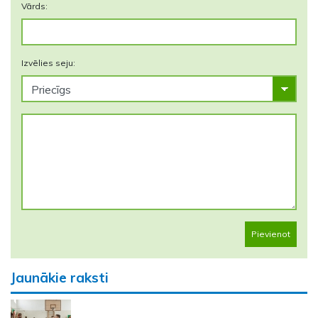
Vārds:
Izvēlies seju:
Pievienot
Jaunākie raksti