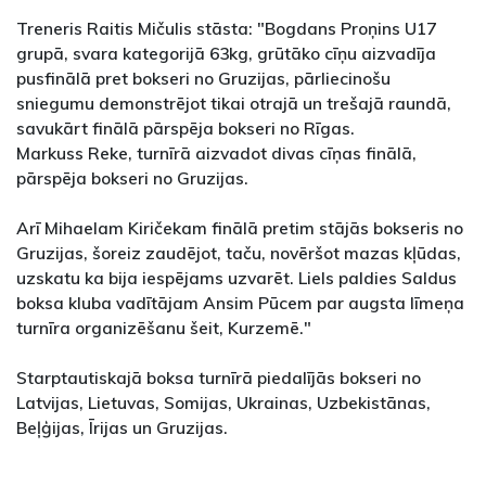
Treneris Raitis Mičulis stāsta: "Bogdans Proņins U17
grupā, svara kategorijā 63kg, grūtāko cīņu aizvadīja
pusfinālā pret bokseri no Gruzijas, pārliecinošu
sniegumu demonstrējot tikai otrajā un trešajā raundā,
savukārt finālā pārspēja bokseri no Rīgas.
Markuss Reke, turnīrā aizvadot divas cīņas finālā,
pārspēja bokseri no Gruzijas.
Arī Mihaelam Kiričekam finālā pretim stājās bokseris no
Gruzijas, šoreiz zaudējot, taču, novēršot mazas kļūdas,
uzskatu ka bija iespējams uzvarēt. Liels paldies Saldus
boksa kluba vadītājam Ansim Pūcem par augsta līmeņa
turnīra organizēšanu šeit, Kurzemē."
Starptautiskajā boksa turnīrā piedalījās bokseri no
Latvijas, Lietuvas, Somijas, Ukrainas, Uzbekistānas,
Beļģijas, Īrijas un Gruzijas.