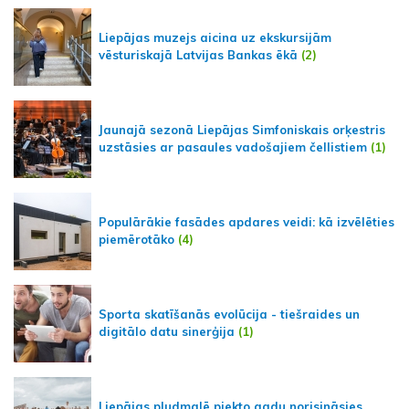
Liepājas muzejs aicina uz ekskursijām
vēsturiskajā Latvijas Bankas ēkā
(2)
Jaunajā sezonā Liepājas Simfoniskais orķestris
uzstāsies ar pasaules vadošajiem čellistiem
(1)
Populārākie fasādes apdares veidi: kā izvēlēties
piemērotāko
(4)
Sporta skatīšanās evolūcija - tiešraides un
digitālo datu sinerģija
(1)
Liepājas pludmalē piekto gadu norisināsies