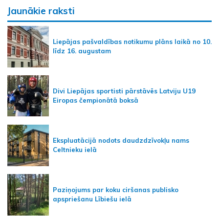
Jaunākie raksti
Liepājas pašvaldības notikumu plāns laikā no 10.
līdz 16. augustam
Divi Liepājas sportisti pārstāvēs Latviju U19
Eiropas čempionātā boksā
Ekspluatācijā nodots daudzdzīvokļu nams
Celtnieku ielā
Paziņojums par koku ciršanas publisko
apspriešanu Lībiešu ielā