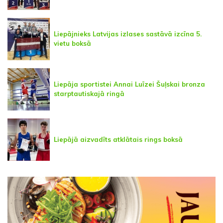
Liepājnieks Latvijas izlases sastāvā izcīna 5.
vietu boksā
Liepāja sportistei Annai Luīzei Šuļskai bronza
starptautiskajā ringā
Liepājā aizvadīts atklātais rings boksā