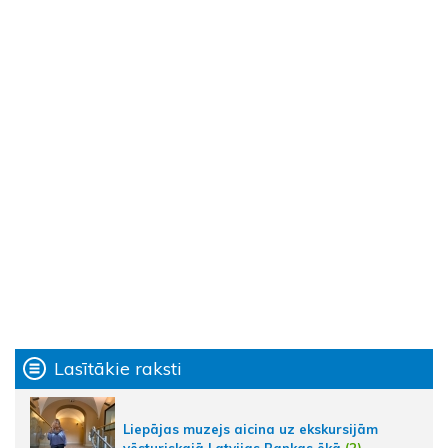
Lasītākie raksti
Liepājas muzejs aicina uz ekskursijām