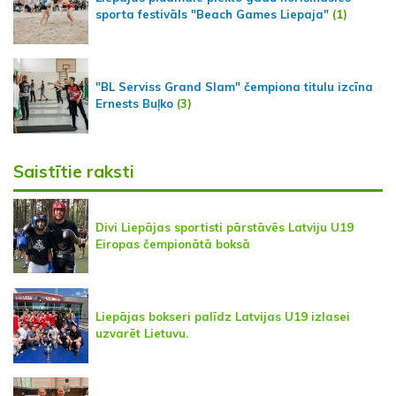
sporta festivāls "Beach Games Liepaja"
(1)
"BL Serviss Grand Slam" čempiona titulu izcīna
Ernests Buļko
(3)
Saistītie raksti
Divi Liepājas sportisti pārstāvēs Latviju U19
Eiropas čempionātā boksā
Liepājas bokseri palīdz Latvijas U19 izlasei
uzvarēt Lietuvu.