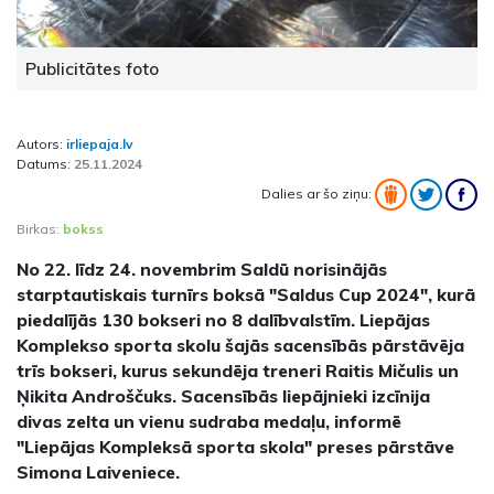
Publicitātes foto
Autors:
irliepaja.lv
Datums:
25.11.2024
Dalies ar šo ziņu:
Birkas:
bokss
No 22. līdz 24. novembrim Saldū norisinājās
starptautiskais turnīrs boksā "Saldus Cup 2024", kurā
piedalījās 130 bokseri no 8 dalībvalstīm. Liepājas
Komplekso sporta skolu šajās sacensībās pārstāvēja
trīs bokseri, kurus sekundēja treneri Raitis Mičulis un
Ņikita Androščuks. Sacensībās liepājnieki izcīnija
divas zelta un vienu sudraba medaļu, informē
"Liepājas Kompleksā sporta skola" preses pārstāve
Simona Laiveniece.