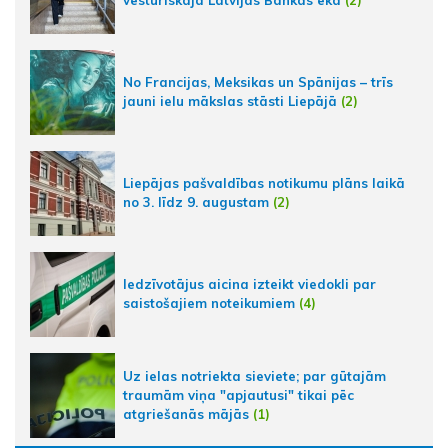
vēsturiskajā Latvijas Bankas ēkā
(2)
No Francijas, Meksikas un Spānijas – trīs
jauni ielu mākslas stāsti Liepājā
(2)
Liepājas pašvaldības notikumu plāns laikā
no 3. līdz 9. augustam
(2)
Iedzīvotājus aicina izteikt viedokli par
saistošajiem noteikumiem
(4)
Uz ielas notriekta sieviete; par gūtajām
traumām viņa "apjautusi" tikai pēc
atgriešanās mājās
(1)