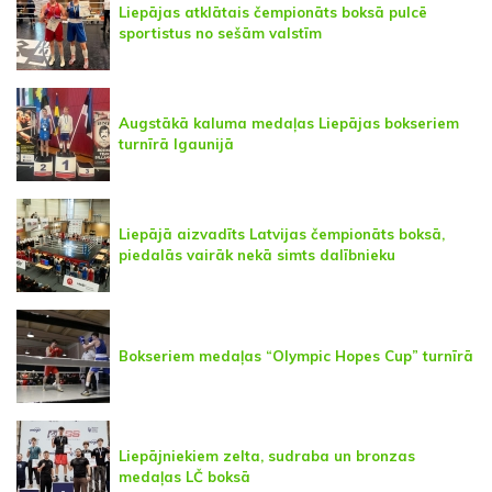
Liepājas atklātais čempionāts boksā pulcē
sportistus no sešām valstīm
Augstākā kaluma medaļas Liepājas bokseriem
turnīrā Igaunijā
Liepājā aizvadīts Latvijas čempionāts boksā,
piedalās vairāk nekā simts dalībnieku
Bokseriem medaļas “Olympic Hopes Cup” turnīrā
Liepājniekiem zelta, sudraba un bronzas
medaļas LČ boksā