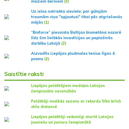
maziem bērniem
(3)
Uz ielas notriekta sieviete; par gūtajām
traumām viņa "apjautusi" tikai pēc atgriešanās
mājās
(1)
“Bioforce” piesaista Baltijas biometāna nozarē
līdz šim lielākās investīcijas un paplašinās
darbību Latvijā
(2)
Aizvadīts Liepājas pludmales tenisa līgas 4.
posms
(2)
Saistītie raksti
Liepājas peldētājiem medaļas Latvijas
čempionāta sacensībās
Peldētāji noslēdz sezonu ar rekordu 50m brīvā
stila distancē
Liepājas peldētāji veiksmīgi startē Latvijas
jauniešu un junioru čempionātā