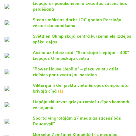
Liepājā ar panākumiem aizvadītas sacensības
peldēšanā
Sienas mākslas darbs LOC godina Porziņģa
vēsturisko panākumu
Svētdien Olimpiskajā centrā kurzemnieki izdejos
spēka dejas
Aicina uz fotoizstādi "Skaistajai Liepājai – 400"
Liepājas Olimpiskajā centrā
"Power House Liepāja" – piecu valstu atlēti
cīnīsies par uzvaru jau sestdien
Viktorijai Irklei piektā vieta Eiropas čempionātā
brīvajā cīņā
(1)
Liepājnieki uzvar grieķu-romiešu cīņas komandu
vērtējumā
Sporta vingrotājām 17 medaļas sacensībās
Daugavpilī
Marselai Zemžānei Klaipēdā trīs medaļas