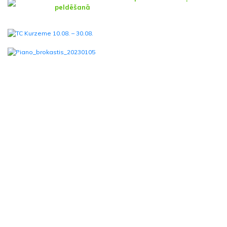
peldēšanā