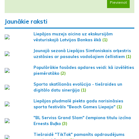
Pievienot
Jaunākie raksti
Liepājas muzejs aicina uz ekskursijām
vēsturiskajā Latvijas Bankas ēkā
(1)
Jaunajā sezonā Liepājas Simfoniskais orķestris
uzstāsies ar pasaules vadošajiem čellistiem
(1)
Populārākie fasādes apdares veidi: kā izvēlēties
piemērotāko
(2)
Sporta skatīšanās evolūcija - tiešraides un
digitālo datu sinerģija
(1)
Liepājas pludmalē piekto gadu norisināsies
sporta festivāls "Beach Games Liepaja"
(1)
"BL Serviss Grand Slam" čempiona titulu izcīna
Ernests Buļko
(3)
Tiešraidē "TikTok" pamanīts apdraudējums