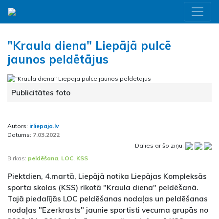
"Kraula diena" Liepājā pulcē
jaunos peldētājus
Publicitātes foto
Autors:
irliepaja.lv
Datums:
7.03.2022
Dalies ar šo ziņu:
Birkas:
peldēšana
,
LOC
,
KSS
Piektdien, 4.martā, Liepājā notika Liepājas Kompleksās
sporta skolas (KSS) rīkotā "Kraula diena" peldēšanā.
Tajā piedalījās LOC peldēšanas nodaļas un peldēšanas
nodaļas "Ezerkrasts" jaunie sportisti vecuma grupās no