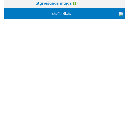
atgriešanās mājās
(1)
skatīt nākošo