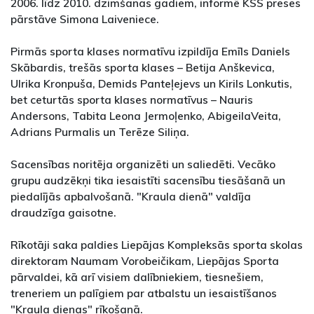
2006. līdz 2010. dzimšanas gadiem, informē KSS preses
pārstāve Simona Laiveniece.
Pirmās sporta klases normatīvu izpildīja Emīls Daniels
Skābardis, trešās sporta klases – Betija Anškevica,
Ulrika Kronpuša, Demids Panteļejevs un Kirils Lonkutis,
bet ceturtās sporta klases normatīvus – Nauris
Andersons, Tabita Leona Jermoļenko, AbigeilaVeita,
Adrians Purmalis un Terēze Siliņa.
Sacensības noritēja organizēti un saliedēti. Vecāko
grupu audzēkņi tika iesaistīti sacensību tiesāšanā un
piedalījās apbalvošanā. "Kraula dienā" valdīja
draudzīga gaisotne.
Rīkotāji saka paldies Liepājas Kompleksās sporta skolas
direktoram Naumam Vorobeičikam, Liepājas Sporta
pārvaldei, kā arī visiem dalībniekiem, tiesnešiem,
treneriem un palīgiem par atbalstu un iesaistīšanos
"Kraula dienas" rīkošanā.