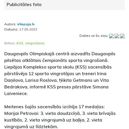
Publicitātes foto
Autors:
irliepaja.lv
Datums:
17.05.2023
Dalies ar šo ziņu:
Birkas:
KSS
,
vingrošana
Daugavpils Olimpiskajā centrā aizvadīts Daugavpils
pilsētas atklātais čempionāts sporta vingrošanā.
Liepājas Komplekso sporta skolu (KSS) sacensībās
pārstāvēja 12 sporta vingrotājas un treneri Irina
Daņilova, Larisa Roslova, Ņikita Getmans un Vita
Bedrakova, informē KSS preses pārstāve Simona
Laiveniece.
Meitenes šajās sacensībās izcīnīja 17 medaļas:
Marijai Petrovai: 3. vieta daudzcīņā, 3. vieta brīvajās
kustībās, 2. vieta vingrojumā uz baļķa, 2. vieta
vingrojumā uz līdztekām.