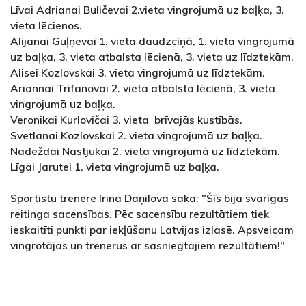
Līvai Adrianai Buličevai 2.vieta vingrojumā uz baļķa, 3.
vieta lēcienos.
Alijanai Guļņevai 1. vieta daudzcīņā, 1. vieta vingrojumā
uz baļķa, 3. vieta atbalsta lēcienā, 3. vieta uz līdztekām.
Alisei Kozlovskai 3. vieta vingrojumā uz līdztekām.
Ariannai Trifanovai 2. vieta atbalsta lēcienā, 3. vieta
vingrojumā uz baļķa.
Veronikai Kurlovičai 3. vieta brīvajās kustībās.
Svetlanai Kozlovskai 2. vieta vingrojumā uz baļķa.
Nadeždai Nastjukai 2. vieta vingrojumā uz līdztekām.
Līgai Jarutei 1. vieta vingrojumā uz baļķa.
Sportistu trenere Irina Daņilova saka: "Šīs bija svarīgas
reitinga sacensības. Pēc sacensību rezultātiem tiek
ieskaitīti punkti par iekļūšanu Latvijas izlasē. Apsveicam
vingrotājas un trenerus ar sasniegtajiem rezultātiem!"