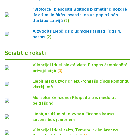
“Bioforce” piesaista Baltijas biometāna nozarē
līdz šim lielākās investīcijas un paplašinās
darbību Latvijā
(2)
Aizvadīts Liepājas pludmales tenisa līgas 4.
posms
(2)
Saistītie raksti
Viktorijai Irklei piektā vieta Eiropas čempionātā
brīvajā cīņā
(1)
Liepājnieki uzvar grieķu-romiešu cīņas komandu
vērtējumā
Marselai Zemžānei Klaipēdā trīs medaļas
peldēšanā
Liepājas džudisti aizvada Eiropas kausa
sacensības junioriem
Viktorijai Irklei zelts, Tomam Irklim bronza