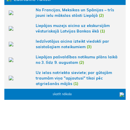
No Francijas, Meksikas un Spānijas – trīs
jauni ielu mākslas stāsti Liepājā
(2)
Liepājas muzejs aicina uz ekskursijām
vēsturiskajā Latvijas Bankas ēkā
(1)
Iedzīvotājus aicina izteikt viedokli par
saistošajiem noteikumiem
(3)
Liepājas pašvaldības notikumu plāns laikā
no 3. līdz 9. augustam
(2)
Uz ielas notriekta sieviete; par gūtajām
traumām viņa "apjautusi" tikai pēc
atgriešanās mājās
(1)
skatīt nākošo