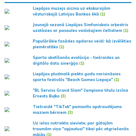
Liepājas muzejs aicina uz ekskursijām
vēsturiskajā Latvijas Bankas ēkā
(1)
Jaunajā sezonā Liepājas Simfoniskais orķestris
uzstāsies ar pasaules vadošajiem čellistiem
(1)
Populārākie fasādes apdares veidi: kā izvēlēties
piemērotāko
(1)
Sporta skatīšanās evolūcija - tiešraides un
digitālo datu sinerģija
(1)
Liepājas pludmalē piekto gadu norisināsies
sporta festivāls "Beach Games Liepaja"
(1)
"BL Serviss Grand Slam" čempiona titulu izcīna
Ernests Buļko
(3)
Tiešraidē "TikTok" pamanīts apdraudējums
maziem bērniem
(3)
Uz ielas notriekta sieviete; par gūtajām
traumām viņa "apjautusi" tikai pēc atgriešanās
mājās
(1)