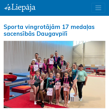
Sporta vingrotājām 17 medaļas
sacensībās Daugavpilī