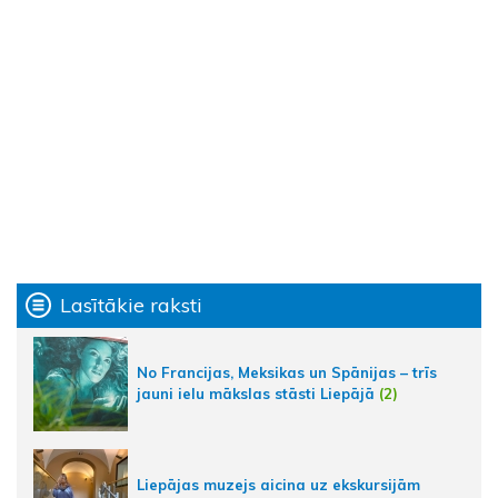
Lasītākie raksti
No Francijas, Meksikas un Spānijas – trīs
jauni ielu mākslas stāsti Liepājā
(2)
Liepājas muzejs aicina uz ekskursijām