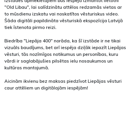
Izstādes apmeklētājiem būs iespēja izmantot lietotni
"Old Libau", lai salīdzinātu attēlos redzamās vietas ar
to mūsdienu izskatu vai noskatītos vēsturiskus video.
Šāda digitāli papildināta vēsturiskā ekspozīcija Latvijā
tiek īstenota pirmo reizi.
Biedrība "Liepāja 400" norāda, ka šī izstāde ir ne tikai
vizuāls baudījums, bet arī iespēja dziļāk iepazīt Liepājas
vēsturi, tās nozīmīgos notikumus un personības, kuru
vārdi ir saglabājušies pilsētas ielu nosaukumos un
kultūras mantojumā.
Aicinām ikvienu bez maksas piedzīvot Liepājas vēsturi
caur attēliem un digitālajām iespējām!