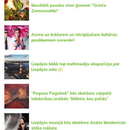
Muzikālā pasaka visai ģimenei "Grinča
Ziemassvētki"
Aicina uz krāšņiem un intriģējošiem kultūras
pasākumiem novembrī
Liepājas bākā top multimediju ekspozīcija par
Liepājas ostu
(2)
“Pegaza Pagalmā” būs skatāma ceļojošā
labdarības izstāde “Māksla, kas palīdz”
Liepājas muzejā būs skatāma Andas Munkevicas
stikla māksla