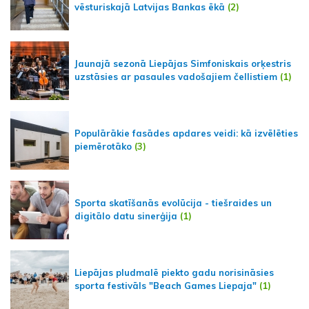
vēsturiskajā Latvijas Bankas ēkā
(2)
Jaunajā sezonā Liepājas Simfoniskais orķestris
uzstāsies ar pasaules vadošajiem čellistiem
(1)
Populārākie fasādes apdares veidi: kā izvēlēties
piemērotāko
(3)
Sporta skatīšanās evolūcija - tiešraides un
digitālo datu sinerģija
(1)
Liepājas pludmalē piekto gadu norisināsies
sporta festivāls "Beach Games Liepaja"
(1)