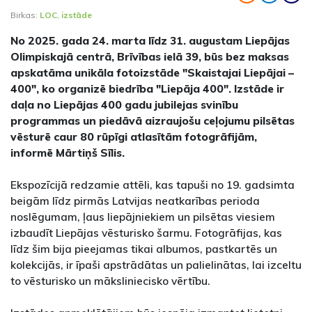
Birkas:
LOC
,
izstāde
No 2025. gada 24. marta līdz 31. augustam Liepājas
Olimpiskajā centrā, Brīvības ielā 39, būs bez maksas
apskatāma unikāla fotoizstāde "Skaistajai Liepājai –
400", ko organizē biedrība "Liepāja 400". Izstāde ir
daļa no Liepājas 400 gadu jubilejas svinību
programmas un piedāvā aizraujošu ceļojumu pilsētas
vēsturē caur 80 rūpīgi atlasītām fotogrāfijām,
informē Mārtiņš Sīlis.
Ekspozīcijā redzamie attēli, kas tapuši no 19. gadsimta
beigām līdz pirmās Latvijas neatkarības perioda
noslēgumam, ļaus liepājniekiem un pilsētas viesiem
izbaudīt Liepājas vēsturisko šarmu. Fotogrāfijas, kas
līdz šim bija pieejamas tikai albumos, pastkartēs un
kolekcijās, ir īpaši apstrādātas un palielinātas, lai izceltu
to vēsturisko un māksliniecisko vērtību.