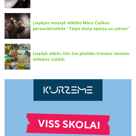
Liepājas muzejā atklāta Māra Čačkas
personālizstāde “Telpa starp apziņu un uztveri”
Liepājā atklās līdz šim plašāko trimdas latviešu
mākslas izstādi