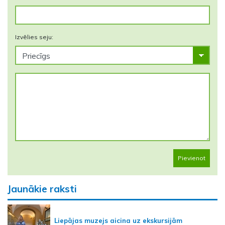
Izvēlies seju:
Pievienot
Jaunākie raksti
Liepājas muzejs aicina uz ekskursijām