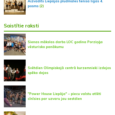
Aizvadīts Liepājas pludmales tenisa līgas 4.
posms
(2)
Saistītie raksti
Sienas mākslas darbs LOC godina Porziņģa
vēsturisko panākumu
Svētdien Olimpiskajā centrā kurzemnieki izdejos
spēka dejas
"Power House Liepāja" – piecu valstu atlēti
cīnīsies par uzvaru jau sestdien