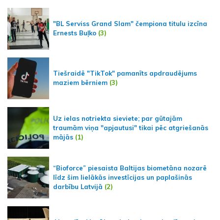
"BL Serviss Grand Slam" čempiona titulu izcīna
Ernests Buļko
(3)
Tiešraidē "TikTok" pamanīts apdraudējums
maziem bērniem
(3)
Uz ielas notriekta sieviete; par gūtajām
traumām viņa "apjautusi" tikai pēc atgriešanās
mājās
(1)
“Bioforce” piesaista Baltijas biometāna nozarē
līdz šim lielākās investīcijas un paplašinās
darbību Latvijā
(2)