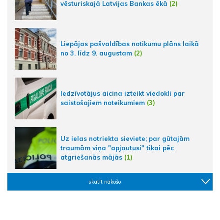
vēsturiskajā Latvijas Bankas ēkā
(2)
Liepājas pašvaldības notikumu plāns laikā
no 3. līdz 9. augustam
(2)
Iedzīvotājus aicina izteikt viedokli par
saistošajiem noteikumiem
(3)
Uz ielas notriekta sieviete; par gūtajām
traumām viņa "apjautusi" tikai pēc
atgriešanās mājās
(1)
skatīt nākošo