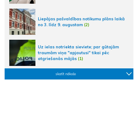
Liepājas pašvaldības notikumu plāns laikā
no 3. līdz 9. augustam
(2)
Uz ielas notriekta sieviete; par gūtajām
traumām viņa "apjautusi" tikai pēc
atgriešanās mājās
(1)
skatīt nākošo