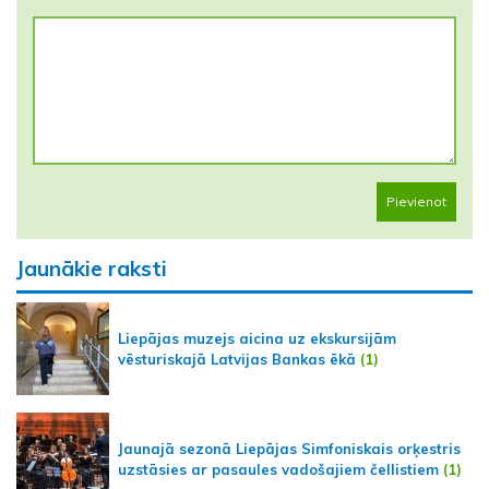
Pievienot
Jaunākie raksti
Liepājas muzejs aicina uz ekskursijām
vēsturiskajā Latvijas Bankas ēkā
(1)
Jaunajā sezonā Liepājas Simfoniskais orķestris
uzstāsies ar pasaules vadošajiem čellistiem
(1)