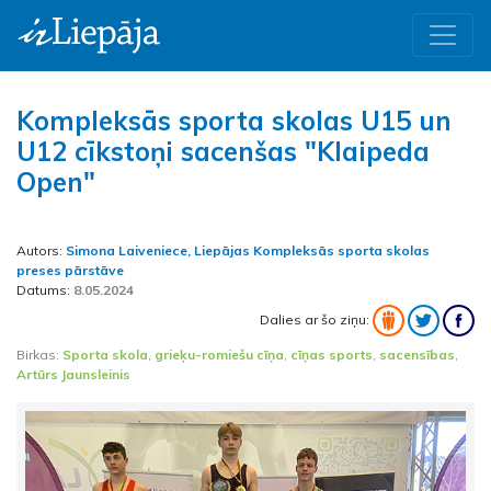
Kompleksās sporta skolas U15 un
U12 cīkstoņi sacenšas "Klaipeda
Open"
Autors:
Simona Laiveniece, Liepājas Kompleksās sporta skolas
preses pārstāve
Datums:
8.05.2024
Dalies ar šo ziņu:
Birkas:
Sporta skola
,
grieķu-romiešu cīņa
,
cīņas sports
,
sacensības
,
Artūrs Jaunsleinis