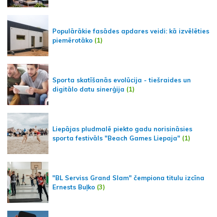
Populārākie fasādes apdares veidi: kā izvēlēties
piemērotāko
(1)
Sporta skatīšanās evolūcija - tiešraides un
digitālo datu sinerģija
(1)
Liepājas pludmalē piekto gadu norisināsies
sporta festivāls "Beach Games Liepaja"
(1)
"BL Serviss Grand Slam" čempiona titulu izcīna
Ernests Buļko
(3)