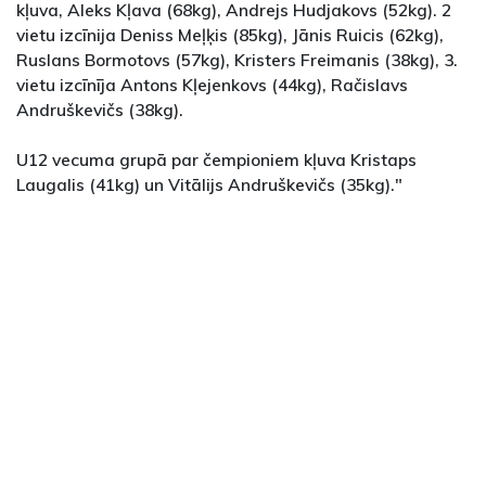
kļuva, Aleks Kļava (68kg), Andrejs Hudjakovs (52kg). 2
vietu izcīnija Deniss Meļķis (85kg), Jānis Ruicis (62kg),
Ruslans Bormotovs (57kg), Kristers Freimanis (38kg), 3.
vietu izcīnīja Antons Kļejenkovs (44kg), Račislavs
Andruškevičs (38kg).
U12 vecuma grupā par čempioniem kļuva Kristaps
Laugalis (41kg) un Vitālijs Andruškevičs (35kg)."