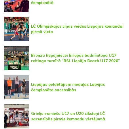
čempionātā
LČ Olimpiskajos cīņas veidos Liepājas komandai
pirmā vieta
Bronza liepājniecei Eiropas badmintona U17
reitinga turnīrā “RSL Liepāja Beach U17 2026”
Liepājas peldētājiem medaļas Latvijas
čempionāta sacensībās
Grieķu-romiešu U17 un U20 cīkstoņi LČ
sacensībās pirmie komandu vērtējumā