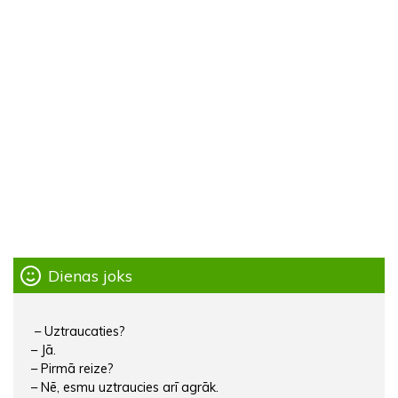
Dienas joks
– Uztraucaties?
– Jā.
– Pirmā reize?
– Nē, esmu uztraucies arī agrāk.