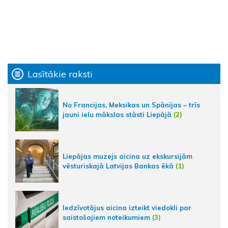
Lasītākie raksti
No Francijas, Meksikas un Spānijas – trīs
jauni ielu mākslas stāsti Liepājā
(2)
Liepājas muzejs aicina uz ekskursijām
vēsturiskajā Latvijas Bankas ēkā
(1)
Iedzīvotājus aicina izteikt viedokli par
saistošajiem noteikumiem
(3)