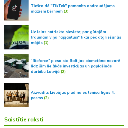
Tiešraidē "TikTok" pamanīts apdraudējums
maziem bērniem
(3)
Uz ielas notriekta sieviete; par gūtajām
traumām viņa "apjautusi" tikai pēc atgriešanās
mājās
(1)
“Bioforce” piesaista Baltijas biometāna nozarē
līdz šim lielākās investīcijas un paplašinās
darbību Latvijā
(2)
Aizvadīts Liepājas pludmales tenisa līgas 4.
posms
(2)
Saistītie raksti