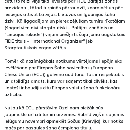
ceturto reizi viņš tika ievēlēts par FIDE Baltijas zonas
prezidentu, tātad turpinās pārraudzīt, koordinēt un pēc
iespējas attīstīt Latvijas, Lietuvas un Igaunijas šaha
dzīvi. Kā ilggadējam un pieredzējušam turnīru rīkotājam
(šogad vien divi starptautiski – Baltijas zonālais un
"Liepājas rokāde") viņam piešķirts šajā jomā augstākais
FIDE tituls – "International Organizer" jeb
Starptautiskais organizētājs.
Tomēr kā nozīmīgākais notikums vērtējams liepājnieka
ievēlēšana par Eiropas Šaha savienības (European
Chess Union (ECU)) galveno auditoru. Tas ir respektabls
un atbildīgs amats, kuru var saņemt tikai cilvēks, kas
ilgstoši ir baudījis citu Eiropas valstu šaha funkcionāru
uzticību.
Nu jau kā ECU pārstāvim Ozoliņam biežāk būs
jāapmeklē arī citi turnīri ārzemēs. Šobrīd viņš ir saņēmis
ielūgumu novembrī apmeklēt Sočus (Krievija), kur notiks
mačs par pasaules šaha čempiona titulu.