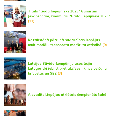
Tituls "Goda liepājnieks 2023" Gunāram
Jēkabsonam, zināmi arī "Gada liepājnieki 2023"
(11)
Kazahstānā pārrunā sadarbības iespējas
multimodālu transporta maršrutu attīstībā
(9)
Latvijas Stividorkompāniju asociācija
kategoriski iebilst pret akcīzes likmes celšanu
brīvostās un SEZ
(3)
Aizvadīts Liepājas atklātais čempionāts šahā