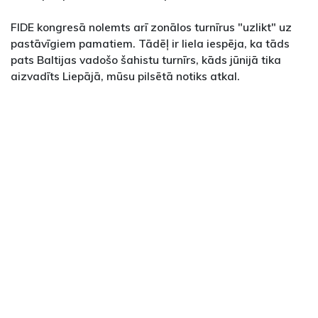
FIDE kongresā nolemts arī zonālos turnīrus "uzlikt" uz
pastāvīgiem pamatiem. Tādēļ ir liela iespēja, ka tāds
pats Baltijas vadošo šahistu turnīrs, kāds jūnijā tika
aizvadīts Liepājā, mūsu pilsētā notiks atkal.