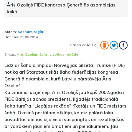
Āris Ozoliņš FIDE kongresa Ģenerālās asamblejas
laikā.
Autors:
Kaspars Migla
Datums:
21.08.2014
Dalies ar šo ziņu:
Birkas:
Āris Ozoliņš
,
šahs
,
Liepājas rokāde
Līdz ar šaha olimpiādi Norvēģijas pilsētā Trumsē (FIDE)
notika arī Starptautiskās šaha federācijas kongresa
Ģenerālā asambleja, kurā Latviju pārstāvēja Āris
Ozoliņš.
Kā zināms, uzņēmējs Āris Ozoliņš jau kopš 2002.gada ir
FIDE Baltijas zonas prezidents, ilgadējs tradicionālā
šaha turnīra "Liepājas rokāde" rīkotājs un FIDE meistars
šahā. Ozoliņš portālam atklāja, ka aiz polārā loka
pavadītās dienas bija visai saspringtas un rezultējušās
ar vairākiem jauniem amatiem un pienākumiem. Jau