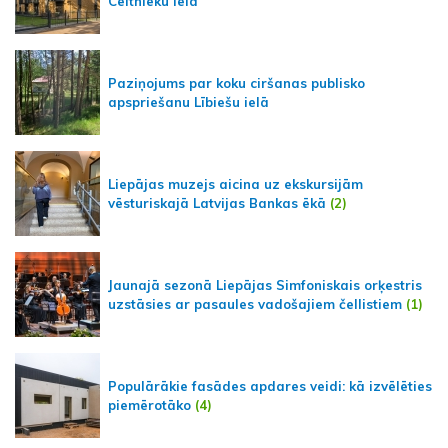
Celtnieku ielā
Paziņojums par koku ciršanas publisko
apspriešanu Lībiešu ielā
Liepājas muzejs aicina uz ekskursijām
vēsturiskajā Latvijas Bankas ēkā
(2)
Jaunajā sezonā Liepājas Simfoniskais orķestris
uzstāsies ar pasaules vadošajiem čellistiem
(1)
Populārākie fasādes apdares veidi: kā izvēlēties
piemērotāko
(4)