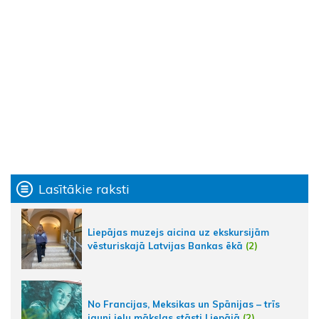
Lasītākie raksti
Liepājas muzejs aicina uz ekskursijām
vēsturiskajā Latvijas Bankas ēkā
(2)
No Francijas, Meksikas un Spānijas – trīs
jauni ielu mākslas stāsti Liepājā
(2)