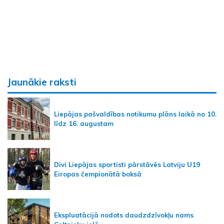
Jaunākie raksti
Liepājas pašvaldības notikumu plāns laikā no 10.
līdz 16. augustam
Divi Liepājas sportisti pārstāvēs Latviju U19
Eiropas čempionātā boksā
Ekspluatācijā nodots daudzdzīvokļu nams