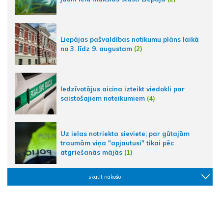
Liepājas pašvaldības notikumu plāns laikā
no 3. līdz 9. augustam
(2)
Iedzīvotājus aicina izteikt viedokli par
saistošajiem noteikumiem
(4)
Uz ielas notriekta sieviete; par gūtajām
traumām viņa "apjautusi" tikai pēc
atgriešanās mājās
(1)
skatīt nākošo