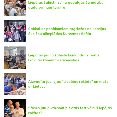
Liepājas šahisti izcīna godalgas šā mācību
gada pirmajā turnīrā
Šahisti ar panākumiem atgriežas no Latvijas
Skolēnu olimpiādes Kurzemes fināla
Liepājas jauno šahistu komandai 2. vieta
Latvijas komandu sacensībās
Aizvadīta jubilejas "Liepājas rokāde" un mačs
ar Lietuvu
Sācies jau divdesmit piektais festivāls "Liepājas
rokāde"