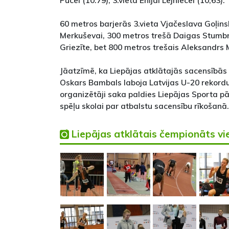
Pūcei (10.79), 3.vieta Enijai Lejniecei (10,63).
60 metros barjerās 3.vieta Vjačeslava Goļin
Merkuševai, 300 metros trešā Daigas Stumb
Griezīte, bet 800 metros trešais Aleksandrs 
Jāatzīmē, ka Liepājas atklātajās sacensībās
Oskars Bambals laboja Latvijas U-20 rekordu
organizētāji saka paldies Liepājas Sporta pā
spēļu skolai par atbalstu sacensību rīkošanā.
Liepājas atklātais čempionāts vie