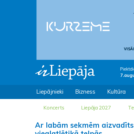
Piektdi
7.aug
Liepājnieki
Bizness
Kultūra
Koncerts
Liepāja 2027
Te
Ar labām sekmēm aizvadīts 
vieglatlētikā telpās