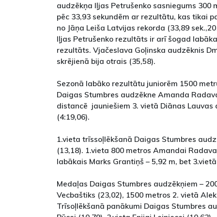
audzēkņa Iļjas Petrušenko sasniegums 300 met
pēc 33,93 sekundēm ar rezultātu, kas tikai 
no Jāņa Leiša Latvijas rekorda (33,89 sek.,20
Iļjas Petrušenko rezultāts ir arī šogad labāka
rezultāts. Vjačeslava Goļinska audzēknis Dm
skrējienā bija otrais (35,58).
Sezonā labāko rezultātu juniorēm 1500 metr
Daigas Stumbres audzēkne Amanda Radava (
distancē jauniešiem 3. vietā Diānas Lauvas
(4:19,06).
1.vieta trīssoļlēkšanā Daigas Stumbres a
(13,18). 1.vieta 800 metros Amandai Radava
labākais Marks Grantiņš – 5,92 m, bet 3.vietā
Medaļas Daigas Stumbres audzēkņiem – 200 
Vecbaštiks (23,02), 1500 metros 2. vietā Ale
Trīsoļlēkšanā panākumi Daigas Stumbres au