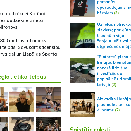
pamanīts
apdraudējums m
bērniem
(3)
ska audzēknei Karīnai
res audzēkne Grieta
Uz ielas notriekt
Mironovs.
sieviete; par gūt
traumām viņa
 800 metros rīdzinieks
"apjautusi" tikai 
 telpās. Savukārt sacensību
atgriešanās māj
rvaldei un Liepājas Sporta
“Bioforce” piesai
Baltijas biometā
nozarē līdz šim l
investīcijas un
glatlētikā telpās
paplašinās darbī
Latvijā
(2)
Aizvadīts Liepāj
pludmales tenisa
4. posms
(2)
Saistītie raksti