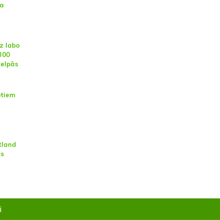
na
z labo
300
telpās
ētiem
tland
as
i