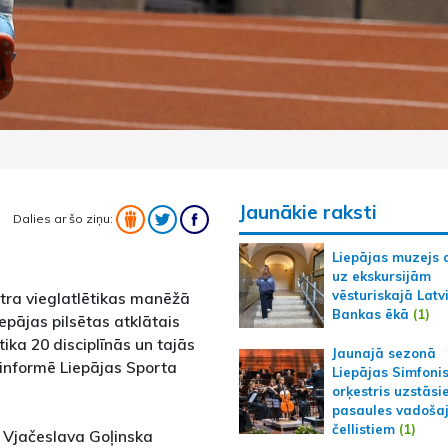
Jaunākie raksti
Dalies ar šo ziņu:
Liepājas muzejs 
uz ekskursijām
vēsturiskajā Latv
ntra vieglatlētikas manēžā
Bankas ēkā
(1)
epājas pilsētas atklātais
ika 20 disciplīnās un tajās
Jaunajā sezonā
, informē Liepājas Sporta
Liepājas Simfoni
orķestris uzstāsi
pasaules vadoša
čellistiem
(1)
 Vjačeslava Goļinska