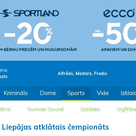
ena,
Alfrēds, Madars, Fredis
usts
Krimināls
Dome
Sports
Vide
Izklai
ātris
Summer Sound
Izstādes
Izglītīb
Liepājas atklātais čempionāts