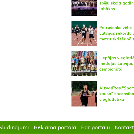
spēļu skola godi
labākos
Petrušenko vēlrei
Latvijas rekordu 
metru skriešanā 
Liepājas vieglatl
medaļas Latvijas
čempionātā
Aizvadītas "Spor
kausa" sacensīb
vieglatlētikā
Sludinājumi
Reklāma portālā
Par portālu
Kontakt