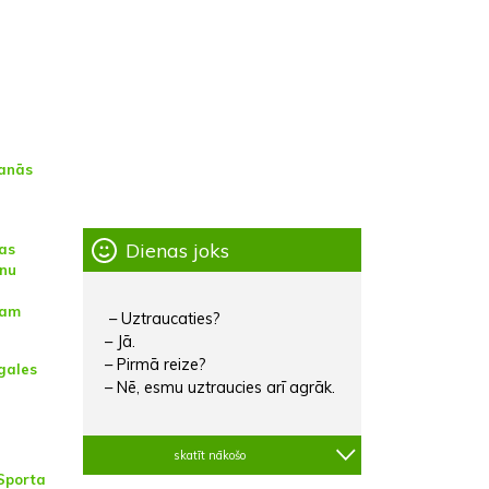
šanās
Dienas joks
nas
nu
nam
– Uztraucaties?
– Jā.
– Pirmā reize?
gales
– Nē, esmu uztraucies arī agrāk.
skatīt nākošo
 Sporta