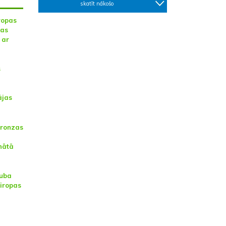
skatīt nākošo
ropas
kas
 ar
s
ājas
bronzas
nātā
luba
Eiropas