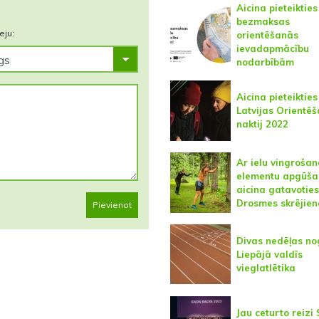
Aicina pieteikties
bezmaksas
eju:
orientēšanās
ievadapmācību
nodarbībām
Aicina pieteikties
Latvijas Orientē
naktij 2022
Ar ielu vingroša
elementu apgūša
aicina gatavoties
Drosmes skrējie
Pievienot
Divas nedēļas no
Liepājā valdīs
vieglatlētika
Jau ceturto reizi