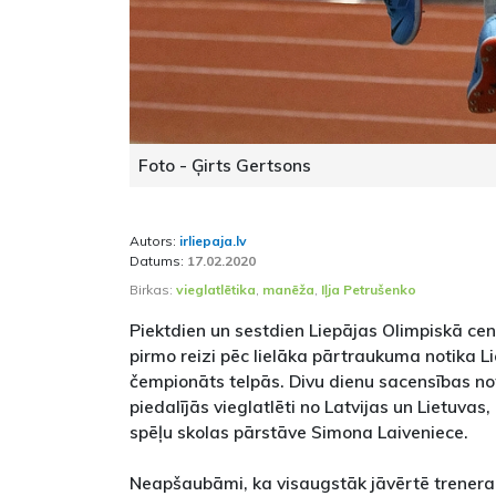
Foto - Ģirts Gertsons
Autors:
irliepaja.lv
Datums:
17.02.2020
Birkas:
vieglatlētika
,
manēža
,
Iļja Petrušenko
Piektdien un sestdien Liepājas Olimpiskā ce
pirmo reizi pēc lielāka pārtraukuma notika Li
čempionāts telpās. Divu dienu sacensības not
piedalījās vieglatlēti no Latvijas un Lietuvas
spēļu skolas pārstāve Simona Laiveniece.
Neapšaubāmi, ka visaugstāk jāvērtē trenera