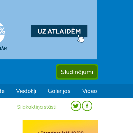
Sludinājumi
de
Viedokļi
Galerijas
Video
a
Silakaktiņa stāsti