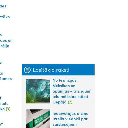
ādes
otāko
s
ides un
erģija
ē
Lasītākie raksti
ta
 Games
No Francijas,
Meksikas un
Spānijas – trīs jauni
ielu mākslas stāsti
d
Liepājā
(2)
itulu
ļko
(3)
Iedzīvotājus aicina
izteikt viedokli par
k"
saistošajiem