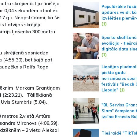
ru skrējienā. Iļja finišēja
Populārākie fas
par 0,04 sekundēm atpaliek
apdares veidi: kā
17.g.). Neapstrīdami, ka šis
izvēlēties piemēr
(1)
is Latvijas skrējēju
itrijs Ļašenko 300 metru
Sporta skatīšanā
evolūcija - tiešra
digitālo datu sin
u skrējienā sasniedza
(1)
4:55,30), bet šajā pat
 audzēknis Ralfs Roga
Liepājas pludmal
piekto gadu
norisināsies spor
festivāls "Beach
udzēknim Markam Grantiņam
Liepaja"
(1)
i (2:23,21). Tāllēkšanā
 Uvis Stumbris (5,84).
"BL Serviss Gran
Slam" čempiona t
metros 2.vietā Artūrs
izcīna Ernests Bu
ksandrs Mironovs (4:08,59).
dzēknēm – 2.vieta Aleksai
Tiešraidē "TikTo