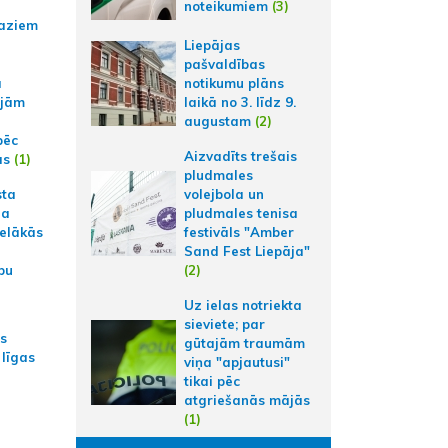
noteikumiem
(3)
aziem
Liepājas
pašvaldības
a
notikumu plāns
ajām
laikā no 3. līdz 9.
augustam
(2)
pēc
Aizvadīts trešais
ās
(1)
pludmales
sta
volejbola un
na
pludmales tenisa
ielākās
festivāls "Amber
Sand Fest Liepāja"
bu
(2)
Uz ielas notriekta
sieviete; par
as
gūtajām traumām
 līgas
viņa "apjautusi"
tikai pēc
atgriešanās mājās
(1)