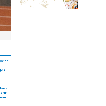
aicina
ijas
skais
es ar
jiem