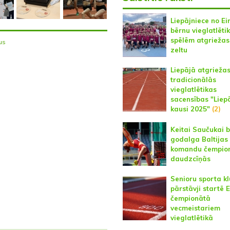
Liepājniece no Ei
bērnu vieglatlēti
spēlēm atgriežas
us
zeltu
Liepājā atgrieža
tradicionālās
vieglatlētikas
sacensības "Liep
kausi 2025"
(2)
Keitai Saučukai 
godalga Baltijas
komandu čempio
daudzcīņās
Senioru sporta k
pārstāvji startē 
čempionātā
vecmeistariem
vieglatlētikā