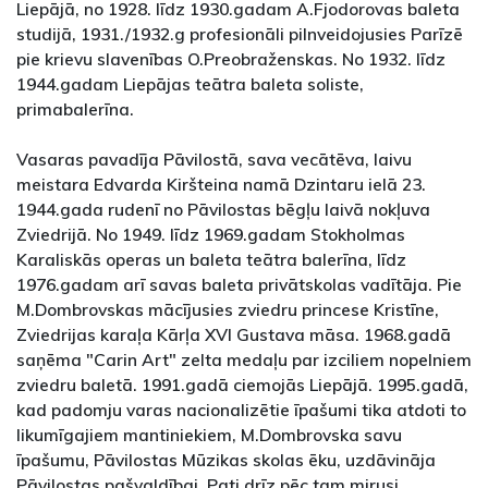
Liepājā, no 1928. līdz 1930.gadam A.Fjodorovas baleta
studijā, 1931./1932.g profesionāli pilnveidojusies Parīzē
pie krievu slavenības O.Preobraženskas. No 1932. līdz
1944.gadam Liepājas teātra baleta soliste,
primabalerīna.
Vasaras pavadīja Pāvilostā, sava vecātēva, laivu
meistara Edvarda Kiršteina namā Dzintaru ielā 23.
1944.gada rudenī no Pāvilostas bēgļu laivā nokļuva
Zviedrijā. No 1949. līdz 1969.gadam Stokholmas
Karaliskās operas un baleta teātra balerīna, līdz
1976.gadam arī savas baleta privātskolas vadītāja. Pie
M.Dombrovskas mācījusies zviedru princese Kristīne,
Zviedrijas karaļa Kārļa XVI Gustava māsa. 1968.gadā
saņēma "Carin Art" zelta medaļu par izciliem nopelniem
zviedru baletā. 1991.gadā ciemojās Liepājā. 1995.gadā,
kad padomju varas nacionalizētie īpašumi tika atdoti to
likumīgajiem mantiniekiem, M.Dombrovska savu
īpašumu, Pāvilostas Mūzikas skolas ēku, uzdāvināja
Pāvilostas pašvaldībai. Pati drīz pēc tam mirusi.