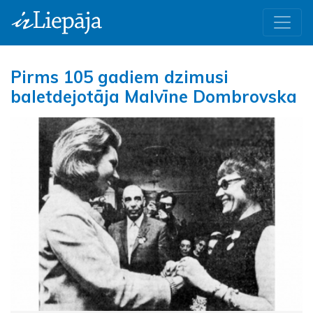
Pirms 105 gadiem dzimusi
baletdejotāja Malvīne Dombrovska