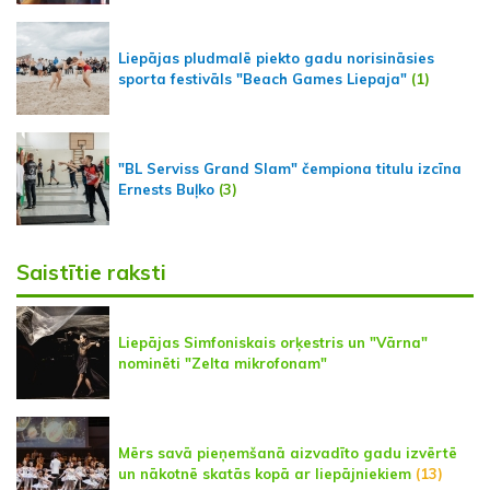
Liepājas pludmalē piekto gadu norisināsies
sporta festivāls "Beach Games Liepaja"
(1)
"BL Serviss Grand Slam" čempiona titulu izcīna
Ernests Buļko
(3)
Saistītie raksti
Liepājas Simfoniskais orķestris un "Vārna"
nominēti "Zelta mikrofonam"
Mērs savā pieņemšanā aizvadīto gadu izvērtē
un nākotnē skatās kopā ar liepājniekiem
(13)