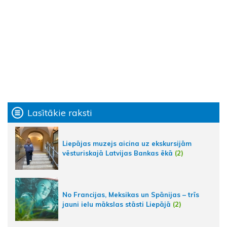
Lasītākie raksti
Liepājas muzejs aicina uz ekskursijām
vēsturiskajā Latvijas Bankas ēkā
(2)
No Francijas, Meksikas un Spānijas – trīs
jauni ielu mākslas stāsti Liepājā
(2)