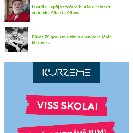
Izvadīs Liepājas teātra bijušo direktora
vietnieku Albertu Altenu
Pirms 70 gadiem dzimis operators Jānis
Mūrnieks