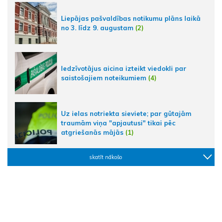
Liepājas pašvaldības notikumu plāns laikā
no 3. līdz 9. augustam
(2)
Iedzīvotājus aicina izteikt viedokli par
saistošajiem noteikumiem
(4)
Uz ielas notriekta sieviete; par gūtajām
traumām viņa "apjautusi" tikai pēc
atgriešanās mājās
(1)
skatīt nākošo