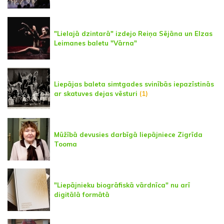
"Lielajā dzintarā" izdejo Reiņa Sējāna un Elzas
Leimanes baletu "Vārna"
Liepājas baleta simtgades svinībās iepazīstinās
ar skatuves dejas vēsturi
(1)
Mūžībā devusies darbīgā liepājniece Zigrīda
Tooma
"Liepājnieku biogrāfiskā vārdnīca" nu arī
digitālā formātā