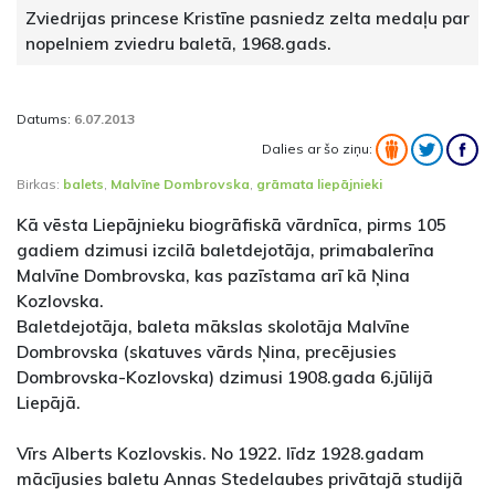
Zviedrijas princese Kristīne pasniedz zelta medaļu par
nopelniem zviedru baletā, 1968.gads.
Datums:
6.07.2013
Dalies ar šo ziņu:
Birkas:
balets
,
Malvīne Dombrovska
,
grāmata liepājnieki
Kā vēsta Liepājnieku biogrāfiskā vārdnīca, pirms 105
gadiem dzimusi izcilā baletdejotāja, primabalerīna
Malvīne Dombrovska, kas pazīstama arī kā Ņina
Kozlovska.
Baletdejotāja, baleta mākslas skolotāja Malvīne
Dombrovska (skatuves vārds Ņina, precējusies
Dombrovska-Kozlovska) dzimusi 1908.gada 6.jūlijā
Liepājā.
Vīrs Alberts Kozlovskis. No 1922. līdz 1928.gadam
mācījusies baletu Annas Stedelaubes privātajā studijā