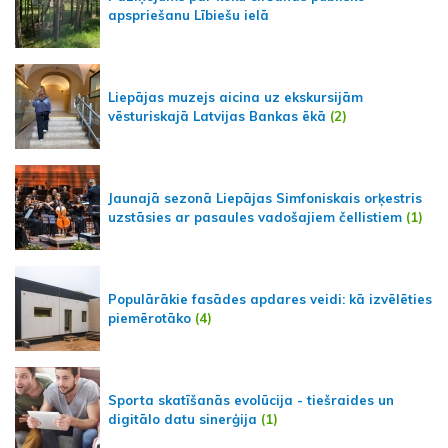
apspriešanu Lībiešu ielā
Liepājas muzejs aicina uz ekskursijām
vēsturiskajā Latvijas Bankas ēkā
(2)
Jaunajā sezonā Liepājas Simfoniskais orķestris
uzstāsies ar pasaules vadošajiem čellistiem
(1)
Populārākie fasādes apdares veidi: kā izvēlēties
piemērotāko
(4)
Sporta skatīšanās evolūcija - tiešraides un
digitālo datu sinerģija
(1)