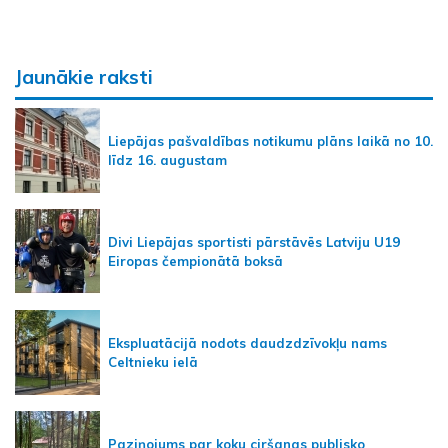
Jaunākie raksti
Liepājas pašvaldības notikumu plāns laikā no 10.
līdz 16. augustam
Divi Liepājas sportisti pārstāvēs Latviju U19
Eiropas čempionātā boksā
Ekspluatācijā nodots daudzdzīvokļu nams
Celtnieku ielā
Paziņojums par koku ciršanas publisko