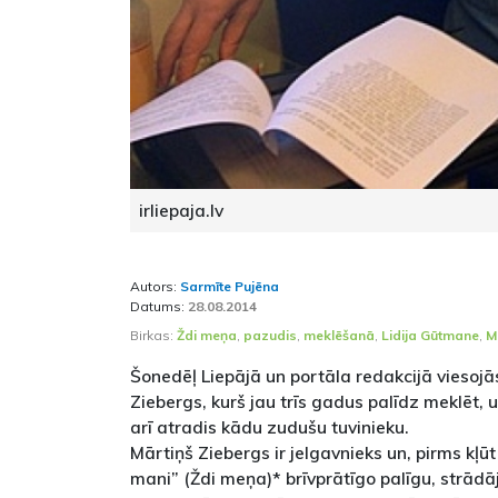
irliepaja.lv
Autors:
Sarmīte Pujēna
Datums:
28.08.2014
Birkas:
Ždi meņa
,
pazudis
,
meklēšanā
,
Lidija Gūtmane
,
M
Šonedēļ Liepājā un portāla redakcijā viesojā
Ziebergs, kurš jau trīs gadus palīdz meklēt, 
arī atradis kādu zudušu tuvinieku.
Mārtiņš Ziebergs ir jelgavnieks un, pirms kļū
mani” (Ždi meņa)* brīvprātīgo palīgu, strādā