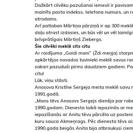
Dažkārt cilvēku pazušanai iemesli ir pavisa
mainīts pasta indekss, telefona numurs, un r
atrodams.
Arī patlaban Mārtiņa pārziņā ir ap 300 meklē
daļu atrast izdosies, un būs vēl un vēl laimīgi
brīvprātīgais Mārtiņš Ziebergs.
Šie cilvēki meklē cits citu
Ar raidījuma „Gaidi mani” (Ždi meņja) starpni
apkārtējos novados tuvinieki meklē savus ra
sakari pazuduši pirms daudziem gadiem. Pal
citu!
Lūk, viņu stāsti.
Anosova Kristīne Sergeja meita meklē savu 
1991.gadā.
„Mans tēvs Anosovs Sergejs dienēja par robe
1990.gadam. Dienesta laikā iepazinās ar mei
iepazīšanās ar Anitu tēvu pārcēla uz posteni
kuru sauca Akmeņrags. Pēc dienesta tēvs a
1990.gada beigās Anita bija atbraukusi cie