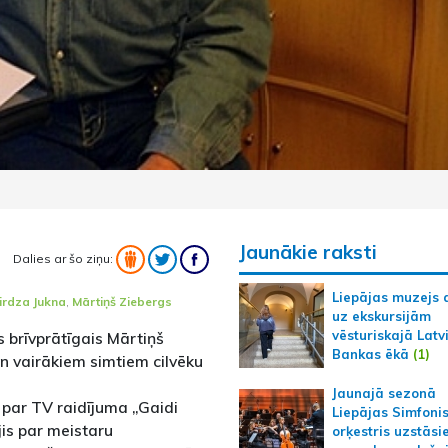
Jaunākie raksti
Dalies ar šo ziņu:
Liepājas muzejs 
irdza Jukna
,
Mārtiņš Ziebergs
uz ekskursijām
vēsturiskajā Latv
s brīvprātīgais Mārtiņš
Bankas ēkā
(1)
un vairākiem simtiem cilvēku
Jaunajā sezonā
t par TV raidījuma „Gaidi
Liepājas Simfoni
jis par meistaru
orķestris uzstāsi