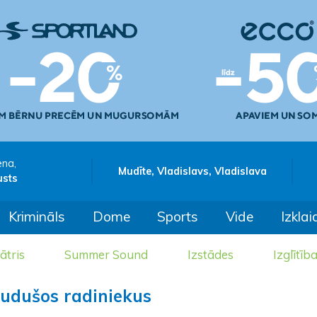
ena,
Mudīte, Vladislavs, Vladislava
usts
Krimināls
Dome
Sports
Vide
Izklai
ātris
Summer Sound
Izstādes
Izglītīb
zudušos radiniekus