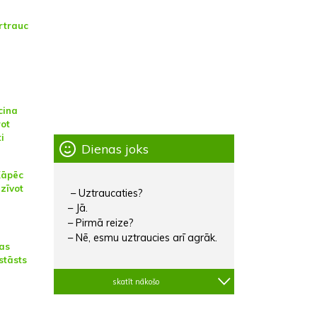
ārtrauc
cina
rot
i
Dienas joks
Kāpēc
dzīvot
– Uztraucaties?
– Jā.
– Pirmā reize?
– Nē, esmu uztraucies arī agrāk.
jas
stāsts
skatīt nākošo