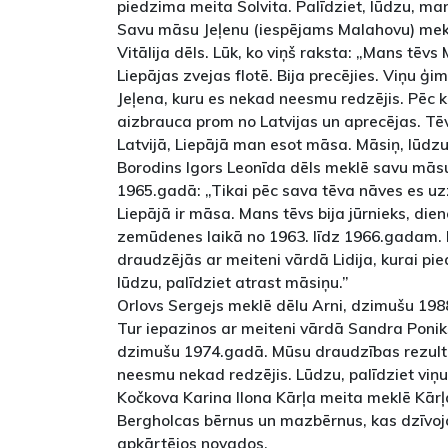
piedzima meita Solvita. Palīdziet, lūdzu, m
Savu māsu Jeļenu (iespējams Malahovu) mekl
Vitālija dēls. Lūk, ko viņš raksta: „Mans tēvs
Liepājas zvejas flotē. Bija precējies. Viņu ģ
Jeļena, kuru es nekad neesmu redzējis. Pēc k
aizbrauca prom no Latvijas un aprecējas. Tē
Latvijā, Liepājā man esot māsa. Māsiņ, lūdzu
Borodins Igors Leonīda dēls meklē savu mās
1965.gadā: „Tikai pēc sava tēva nāves es uzz
Liepājā ir māsa. Mans tēvs bija jūrnieks, die
zemūdenes laikā no 1963. līdz 1966.gadam. D
draudzējās ar meiteni vārdā Lidija, kurai pi
lūdzu, palīdziet atrast māsiņu.”
Orlovs Sergejs meklē dēlu Arni, dzimušu 1988
Tur iepazinos ar meiteni vārdā Sandra Ponik
dzimušu 1974.gadā. Mūsu draudzības rezult
neesmu nekad redzējis. Lūdzu, palīdziet viņu
Kočkova Karina llona Kārļa meita meklē Kārļ
Bergholcas bērnus un mazbērnus, kas dzīvojot
apkārtējos novados.