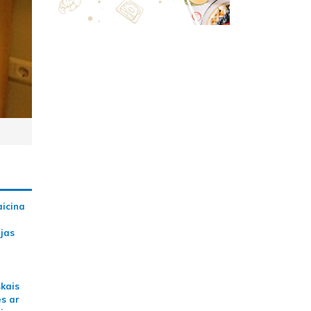
aicina
ijas
skais
es ar