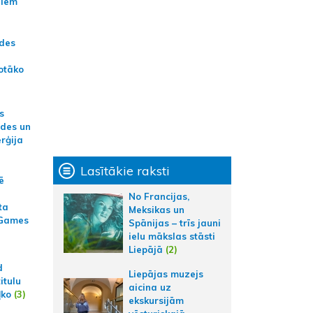
jiem
ādes
otāko
s
ides un
erģija
Lasītākie raksti
ē
No Francijas,
ta
Meksikas un
 Games
Spānijas – trīs jauni
ielu mākslas stāsti
Liepājā
(2)
d
Liepājas muzejs
itulu
aicina uz
ļko
(3)
ekskursijām