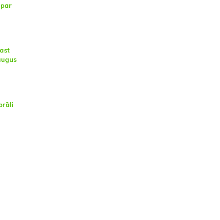
 par
ast
augus
brāli