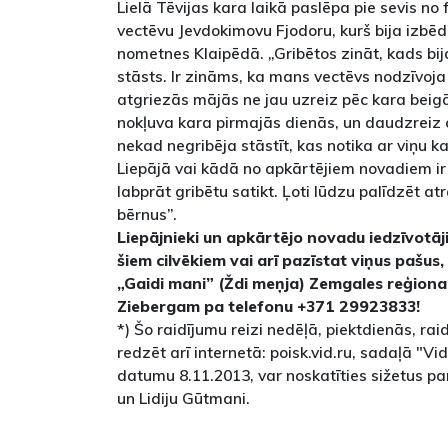
Lielā Tēvijas kara laikā paslēpa pie sevis no
vectēvu Jevdokimovu Fjodoru, kurš bija izbēd
nometnes Klaipēdā. „Gribētos zināt, kads bi
stāsts. Ir zināms, ka mans vectēvs nodzīvoja p
atgriezās mājās ne jau uzreiz pēc kara bei
nokļuva kara pirmajās dienās, un daudzreiz 
nekad negribēja stāstīt, kas notika ar viņu k
Liepājā vai kādā no apkārtējiem novadiem ir 
labprāt gribētu satikt. Ļoti lūdzu palīdzēt atr
bērnus”.
Liepājnieki un apkārtējo novadu iedzīvotāji
šiem cilvēkiem vai arī pazīstat viņus pašus,
„Gaidi mani” (Ždi meņja) Zemgales reģion
Ziebergam pa telefonu +371 29923833!
*) Šo raidījumu reizi nedēļā, piektdienās, raid
redzēt arī internetā: poisk.vid.ru, sadaļā "V
datumu 8.11.2013, var noskatīties sižetus pa
un Lidiju Gūtmani.