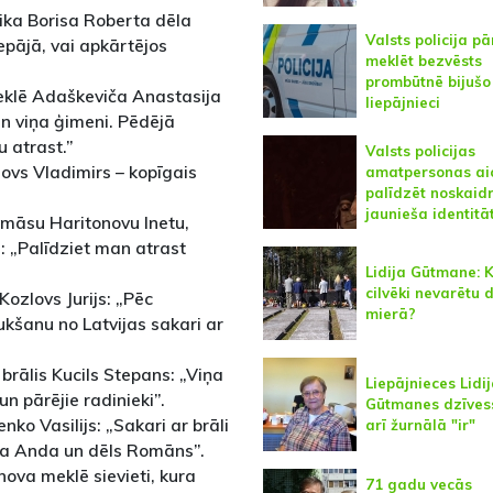
ika Borisa Roberta dēla
Valsts policija p
epājā, vai apkārtējos
meklēt bezvēsts
prombūtnē bijušo
eklē Adaškeviča Anastasija
liepājnieci
un viņa ģimeni. Pēdējā
u atrast.”
Valsts policijas
ovs Vladimirs – kopīgais
amatpersonas ai
palīdzēt noskaid
jaunieša identitāt
 māsu Haritonovu Inetu,
: „Palīdziet man atrast
Lidija Gūtmane: 
cilvēki nevarētu 
ozlovs Jurijs: „Pēc
mierā?
ukšanu no Latvijas sakari ar
rālis Kucils Stepans: „Viņa
Liepājnieces Lidi
 pārējie radinieki”.
Gūtmanes dzīves
ko Vasilijs: „Sakari ar brāli
arī žurnālā "ir"
ta Anda un dēls Romāns”.
nova meklē sievieti, kura
71 gadu vecās