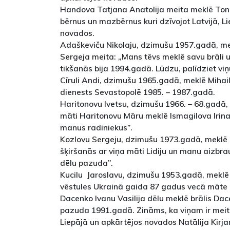
Handova Tatjana Anatolija meita meklē Ton
bērnus un mazbērnus kuri dzīvojot Latvijā, Li
novados.
Adaškeviču Nikolaju, dzimušu 1957.gadā, m
Sergeja meita: „Mans tēvs meklē savu brāli 
tikšanās bija 1994.gadā. Lūdzu, palīdziet viņ
Cīruli Andi, dzimušu 1965.gadā, meklē Mihail
dienests Sevastopolē 1985. – 1987.gadā.
Haritonovu Ivetsu, dzimušu 1966. – 68.gadā,
māti Haritonovu Māru meklē Ismagilova Irina
manus radiniekus”.
Kozlovu Sergeju, dzimušu 1973.gadā, meklē K
šķiršanās ar viņa māti Lidiju un manu aizbra
dēlu pazuda”.
Kucilu Jaroslavu, dzimušu 1953.gadā, meklē b
vēstules Ukrainā gaida 87 gadus vecā māte un
Dacenko Ivanu Vasilija dēlu meklē brālis Dacen
pazuda 1991.gadā. Zināms, ka viņam ir mei
Liepājā un apkārtējos novados Natālija Kirja