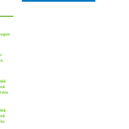
augus
i
s,
eklē
tnē
rovu
eklē
tnē
ešu