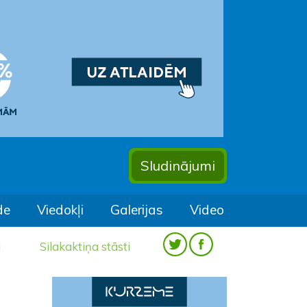
Sludinājumi
de
Viedokļi
Galerijas
Video
a
Silakaktiņa stāsti