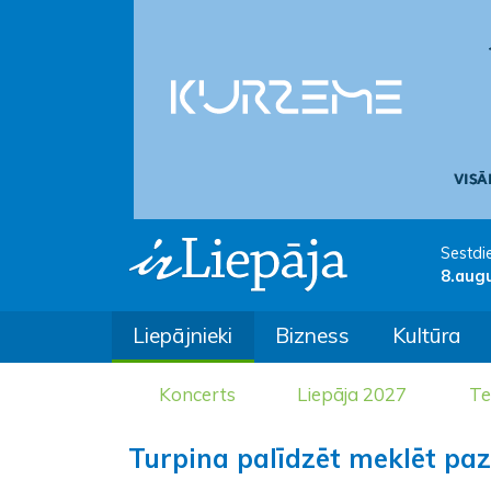
Sestdi
8.aug
Liepājnieki
Bizness
Kultūra
Koncerts
Liepāja 2027
Te
Turpina palīdzēt meklēt pa