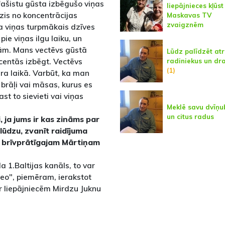
 fašistu gūsta izbēgušo viņas
liepājnieces kļūst
zis no koncentrācijas
Maskavas TV
zvaigznēm
ja viņas turpmākais dzīves
ie viņas ilgu laiku, un
gām. Mans vectēvs gūstā
Lūdz palīdzēt atr
centās izbēgt. Vectēvs
radiniekus un dr
(1)
ara laikā. Varbūt, ka man
brāļi vai māsas, kurus es
ast to sievieti vai viņas
Meklē savu dvīņu
un citus radus
, ja jums ir kas zināms par
 lūdzu, zvanīt raidījuma
a brīvprātīgajam Mārtiņam
a 1.Baltijas kanāls, to var
ideo", piemēram, ierakstot
r liepājniecēm Mirdzu Juknu