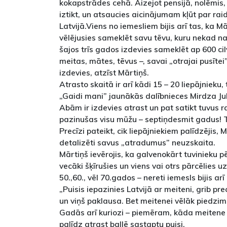
kokapstrādes cehā. Aizejot pensijā, nolēmis,
iztikt, un atsaucies aicinājumam kļūt par rai
Latvijā.Viens no iemesliem bijis arī tas, ka 
vēlējusies sameklēt savu tēvu, kuru nekad nav
šajos trīs gados izdevies sameklēt ap 600 cil
meitas, mātes, tēvus –, savai „otrajai pusītei
izdevies, atzīst Mārtiņš.
Atrasto skaitā ir arī kādi 15 – 20 liepājnieku,
„Gaidi mani” jaunākās dalībnieces Mirdza Ju
Abām ir izdevies atrast un pat satikt tuvus r
pazinušas visu mūžu – septiņdesmit gadus! Ta
Precīzi pateikt, cik liepājniekiem palīdzējis, M
detalizēti savus „atradumus” neuzskaita.
Mārtiņš ievērojis, ka galvenokārt tuvinieku
vecāki šķīrušies un viens vai otrs pārcēlies uz 
50.,60., vēl 70.gados – nereti iemesls bijis ar
„Puisis iepazinies Latvijā ar meiteni, grib pr
un viņš paklausa. Bet meitenei vēlāk piedzim
Gadās arī kuriozi – piemēram, kāda meitene ļo
palīdz atrast ballē sastaptu puisi.