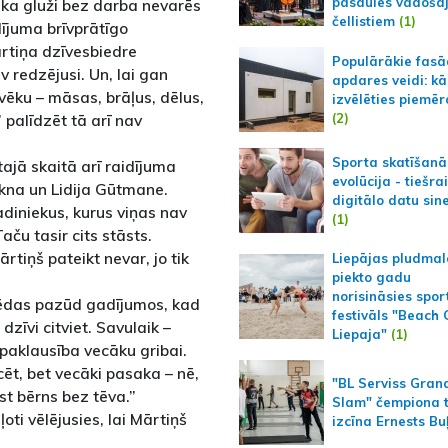
pasaules vadoša
 ka gluži bez darba nevarēs
čellistiem
(1)
dījuma brīvprātīgo
Mārtiņa dzīvesbiedre
Populārākie fas
 redzējusi. Un, lai gan
apdares veidi: kā
vēku – māsas, brāļus, dēlus,
izvēlēties piemēr
(2)
” palīdzēt tā arī nav
Sporta skatīšanā
 tajā skaitā arī raidījuma
evolūcija - tiešra
kna un Lidija Gūtmane.
digitālo datu sin
adiniekus, kurus viņas nav
(1)
ču tasir cits stāsts.
ārtiņš pateikt nevar, jo tik
Liepājas pludmal
piekto gadu
norisināsies spor
 pēdas pazūd gadījumos, kad
festivāls "Beach
dzīvi citviet. Savulaik –
Liepaja"
(1)
ī paklausība vecāku gribai.
ecēt, bet vecāki pasaka – nē,
"BL Serviss Gran
st bērns bez tēva.”
Slam" čempiona t
ti vēlējusies, lai Mārtiņš
izcīna Ernests Bu