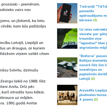
m prozaiski – piemēram,
Tiešraidē "TikTo
adinieks vairs nav
pamanīts
apdraudējums m
bērniem
(3)
jamo, un jādomā, ka lielu
 cilvēki, kam būs palīdzējis
Uz ielas notriekt
sieviete; par gūt
traumām viņa
ecību Latvijā, Liepājā un
"apjautusi" tikai 
dus un draugus, ar kuriem
atgriešanās māj
īdzēsim viņiem satikt citam
“Bioforce” piesai
Baltijas biometā
nozarē līdz šim l
māsu Solvitu, dzimušu
investīcijas un
paplašinās darbī
Latvijā
(2)
žsargu laikā no 1988. līdz
teni Anitu. Drīz pēc
Aizvadīts Liepāj
, kurš atradās tuvu bākai,
pludmales tenisa
izbrauca uz mājām.
4. posms
(2)
mos. 1991.gadā Anitai