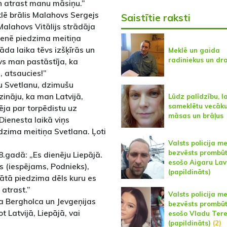
an atrast manu māsiņu.”
ē brālis Malahovs Sergejs
Saistītie raksti
 Malahovs Vitālijs strādāja
imenē piedzima meitiņa
āda laika tēvs izšķīrās un
Meklē un gaida
radiniekus un dr
vs man pastāstīja, ka
, atsaucies!”
u Svetlanu, dzimušu
ināju, ka man Latvijā,
Lūdz palīdzību, la
sameklētu vecāku
nēja par torpēdistu uz
māsas un brāļus
ienesta laikā viņs
edzima meitiņa Svetlana. Ļoti
Valsts policija m
bezvēsts prombū
.gadā: „Es dienēju Liepājā.
esošo Aigaru Lav
s (iespējams, Podnieks),
(papildināts)
ātā piedzima dēls kuru es
 atrast.”
Valsts policija m
a Bergholca un Jevgeņijas
bezvēsts prombū
 Latvijā, Liepājā, vai
esošo Vladu Ter
(papildināts)
(2)