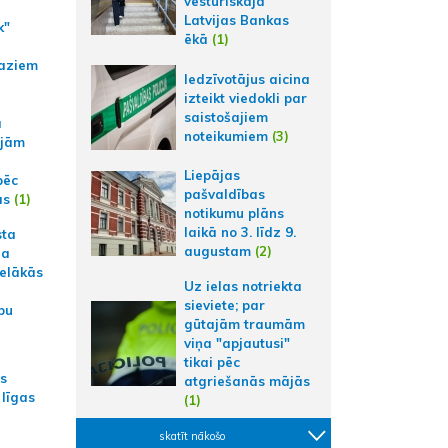
vēsturiskajā
Latvijas Bankas
k"
ēkā
(1)
aziem
Iedzīvotājus aicina
izteikt viedokli par
saistošajiem
a
noteikumiem
(3)
ajām
Liepājas
pēc
pašvaldības
ās
(1)
notikumu plāns
laikā no 3. līdz 9.
sta
augustam
(2)
na
ielākās
Uz ielas notriekta
sieviete; par
bu
gūtajām traumām
viņa "apjautusi"
tikai pēc
as
atgriešanās mājās
 līgas
(1)
skatīt nākošo