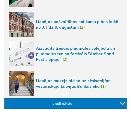
Liepājas pašvaldības notikumu plāns laikā
no 3. līdz 9. augustam
(2)
Aizvadīts trešais pludmales volejbola un
pludmales tenisa festivāls "Amber Sand
Fest Liepāja"
(2)
Liepājas muzejs aicina uz ekskursijām
vēsturiskajā Latvijas Bankas ēkā
(1)
skatīt nākošo