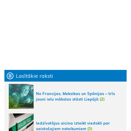
Lasītākie raksti
No Francijas, Meksikas un Spānijas – trīs
jauni ielu mākslas stāsti Liepājā
(2)
Iedzīvotājus aicina izteikt viedokli par
saistošajiem noteikumiem
(3)