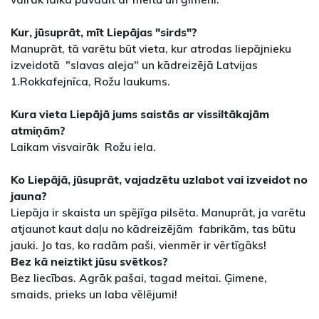
Kur, jūsuprāt, mīt Liepājas "sirds"?
Manuprāt, tā varētu būt vieta, kur atrodas liepājnieku
izveidotā "slavas aleja" un kādreizējā Latvijas
1.Rokkafejnīca, Rožu laukums.
Kura vieta Liepājā jums saistās ar vissiltākajām
atmiņām?
Laikam visvairāk Rožu iela.
Ko Liepājā, jūsuprāt, vajadzētu uzlabot vai izveidot no
jauna?
Liepāja ir skaista un spējīga pilsēta. Manuprāt, ja varētu
atjaunot kaut daļu no kādreizējām fabrikām, tas būtu
jauki. Jo tas, ko radām paši, vienmēr ir vērtīgāks!
Bez kā neiztikt jūsu svētkos?
Bez liecības. Agrāk pašai, tagad meitai. Ģimene,
smaids, prieks un laba vēlējumi!