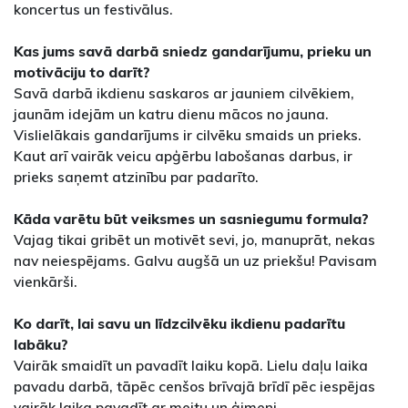
koncertus un festivālus.
Kas jums savā darbā sniedz gandarījumu, prieku un
motivāciju to darīt?
Savā darbā ikdienu saskaros ar jauniem cilvēkiem,
jaunām idejām un katru dienu mācos no jauna.
Vislielākais gandarījums ir cilvēku smaids un prieks.
Kaut arī vairāk veicu apģērbu labošanas darbus, ir
prieks saņemt atzinību par padarīto.
Kāda varētu būt veiksmes un sasniegumu formula?
Vajag tikai gribēt un motivēt sevi, jo, manuprāt, nekas
nav neiespējams. Galvu augšā un uz priekšu! Pavisam
vienkārši.
Ko darīt, lai savu un līdzcilvēku ikdienu padarītu
labāku?
Vairāk smaidīt un pavadīt laiku kopā. Lielu daļu laika
pavadu darbā, tāpēc cenšos brīvajā brīdī pēc iespējas
vairāk laika pavadīt ar meitu un ģimeni.