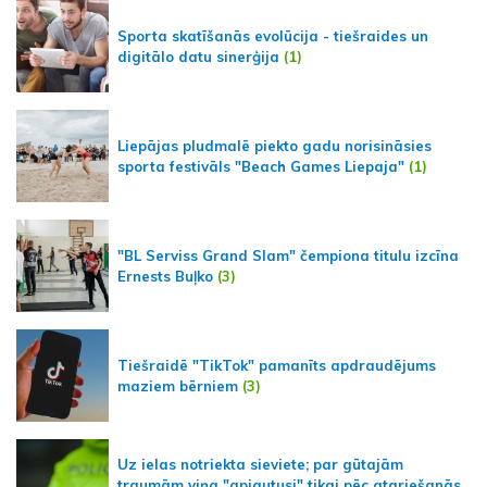
Sporta skatīšanās evolūcija - tiešraides un
digitālo datu sinerģija
(1)
Liepājas pludmalē piekto gadu norisināsies
sporta festivāls "Beach Games Liepaja"
(1)
"BL Serviss Grand Slam" čempiona titulu izcīna
Ernests Buļko
(3)
Tiešraidē "TikTok" pamanīts apdraudējums
maziem bērniem
(3)
Uz ielas notriekta sieviete; par gūtajām
traumām viņa "apjautusi" tikai pēc atgriešanās