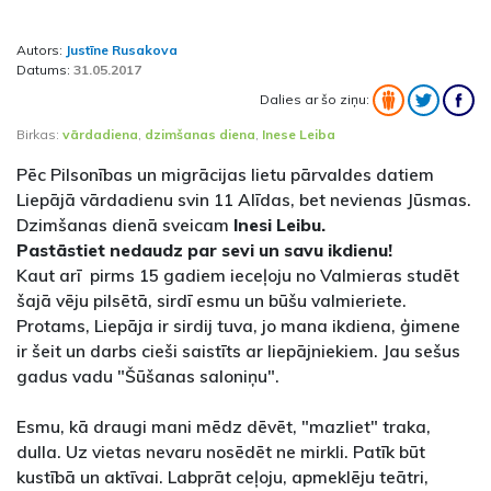
Autors:
Justīne Rusakova
Datums:
31.05.2017
Dalies ar šo ziņu:
Birkas:
vārdadiena
,
dzimšanas diena
,
Inese Leiba
Pēc Pilsonības un migrācijas lietu pārvaldes datiem
Liepājā vārdadienu svin 11 Alīdas, bet nevienas Jūsmas.
Dzimšanas dienā sveicam
Inesi Leibu.
Pastāstiet nedaudz par sevi un savu ikdienu!
Kaut arī pirms 15 gadiem ieceļoju no Valmieras studēt
šajā vēju pilsētā, sirdī esmu un būšu valmieriete.
Protams, Liepāja ir sirdij tuva, jo mana ikdiena, ģimene
ir šeit un darbs cieši saistīts ar liepājniekiem. Jau sešus
gadus vadu "Šūšanas saloniņu".
Esmu, kā draugi mani mēdz dēvēt, "mazliet" traka,
dulla. Uz vietas nevaru nosēdēt ne mirkli. Patīk būt
kustībā un aktīvai. Labprāt ceļoju, apmeklēju teātri,