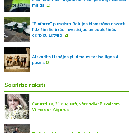
mājās
(1)
“Bioforce” piesaista Baltijas biometāna nozarē
līdz šim lielākās investīcijas un paplašinās
darbību Latvijā
(2)
Aizvadīts Liepājas pludmales tenisa līgas 4.
posms
(2)
Saistītie raksti
Ceturtdien, 31.augustā, vārdadienā sveicam
Vilmas un Aigarus