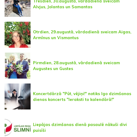
Trešdien, 30.augustā, vārdadienā sveicam
Alvjus, Jolantas un Samantas
Otrdien, 29.augustā, vārdadienā sveicam Aigas,
Armīnus un Vismantus
Pirmdien, 28.augustā, vārdadienā sveicam
Augustes un Gustes
Koncertdārzā "Pūt, vējiņi!" notiks Igo dzimšanas
dienas koncerts "Ieraksti to kalendārā!"
Liepājas dzimšanas dienā pasaulē nākuši divi
puisīši