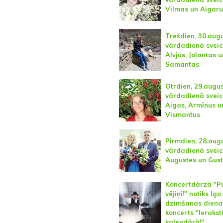
Vilmas un Aigaru
Trešdien, 30.augu
vārdadienā svei
Alvjus, Jolantas u
Samantas
Otrdien, 29.augus
vārdadienā svei
Aigas, Armīnus u
Vismantus
Pirmdien, 28.aug
vārdadienā svei
Augustes un Gus
Koncertdārzā "Pū
vējiņi!" notiks Igo
dzimšanas diena
koncerts "Ieraksti
kalendārā!"