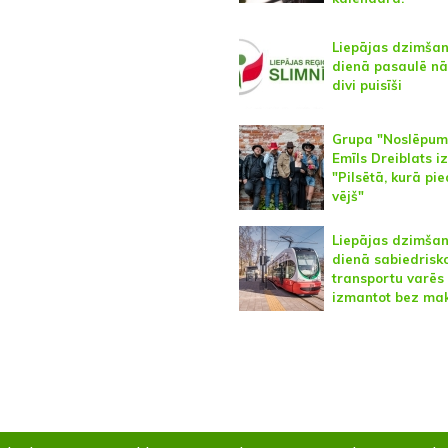
Liepājas dzimša
dienā pasaulē nā
divi puisīši
Grupa "Noslēpum
Emīls Dreiblats i
"Pilsētā, kurā pi
vējš"
Liepājas dzimša
dienā sabiedrisk
transportu varēs
izmantot bez ma