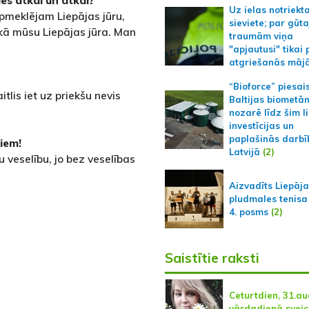
ies atkal un atkal?
Uz ielas notriekt
apmeklējam Liepājas jūru,
sieviete; par gūt
 kā mūsu Liepājas jūra. Man
traumām viņa
"apjautusi" tikai 
atgriešanās māj
“Bioforce” piesai
tlis iet uz priekšu nevis
Baltijas biometā
nozarē līdz šim l
investīcijas un
paplašinās darbī
kiem!
Latvijā
(2)
 veselību, jo bez veselības
Aizvadīts Liepāj
pludmales tenisa
4. posms
(2)
Saistītie raksti
Ceturtdien, 31.au
vārdadienā svei