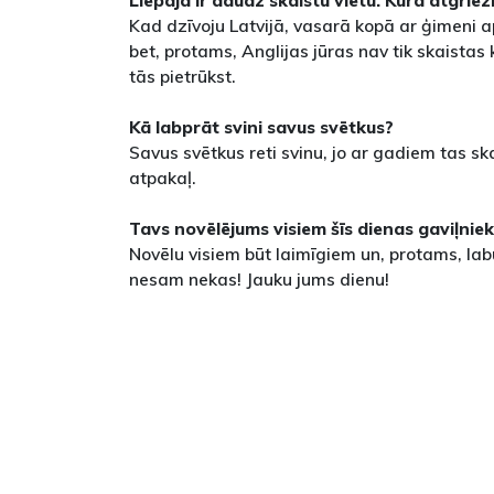
Liepājā ir daudz skaistu vietu. Kurā atgriez
Kad dzīvoju Latvijā, vasarā kopā ar ģimeni 
bet, protams, Anglijas jūras nav tik skaistas
tās pietrūkst.
Kā labprāt svini savus svētkus?
Savus svētkus reti svinu, jo ar gadiem tas skai
atpakaļ.
Tavs novēlējums visiem šīs dienas gaviļnie
Novēlu visiem būt laimīgiem un, protams, labu
nesam nekas! Jauku jums dienu!