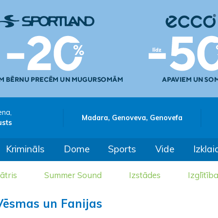
ena,
Madara, Genoveva, Genovefa
usts
Krimināls
Dome
Sports
Vide
Izklai
ātris
Summer Sound
Izstādes
Izglītīb
 Vēsmas un Fanijas