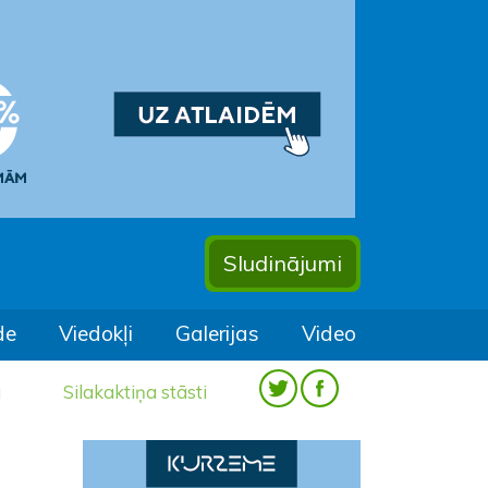
Sludinājumi
de
Viedokļi
Galerijas
Video
a
Silakaktiņa stāsti