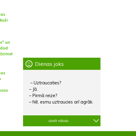
nas
kuši
s" un
zdod
edzimst
Dienas joks
nas
o
– Uztraucaties?
– Jā.
ksas
– Pirmā reize?
– Nē, esmu uztraucies arī agrāk.
skatīt nākošo