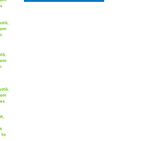
s
stā,
cam
n
tā,
cam
n
ustā,
cam
tes
t,
s
 to