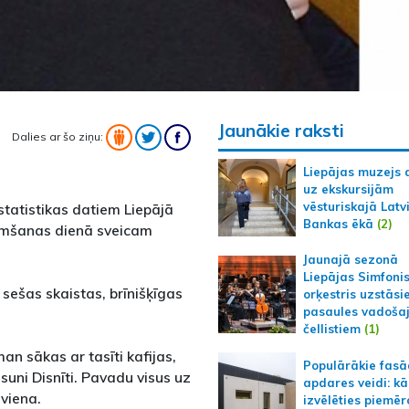
Jaunākie raksti
Dalies ar šo ziņu:
Liepājas muzejs 
uz ekskursijām
vēsturiskajā Latv
statistikas datiem Liepājā
Bankas ēkā
(2)
zimšanas dienā sveicam
Jaunajā sezonā
Liepājas Simfoni
 sešas skaistas, brīnišķīgas
orķestris uzstāsi
pasaules vadoša
čellistiem
(1)
n sākas ar tasīti kafijas,
Populārākie fas
suni Disnīti. Pavadu visus uz
apdares veidi: kā
viena.
izvēlēties piemēr