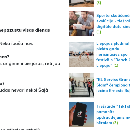
(3)
Sporta skatīšanā
evolūcija - tiešra
digitālo datu sin
 nepazustu visas dienas
(1)
 Nekā īpaša nav.
Liepājas pludmal
piekto gadu
norisināsies spor
nas?
festivāls "Beach
ar ģimeni pie jūras, reti jau
Liepaja"
(1)
"BL Serviss Gran
ba?
Slam" čempiona t
audas nevari neko! Šajā
izcīna Ernests Bu
Tiešraidē "TikTo
pamanīts
apdraudējums m
bērniem
(3)