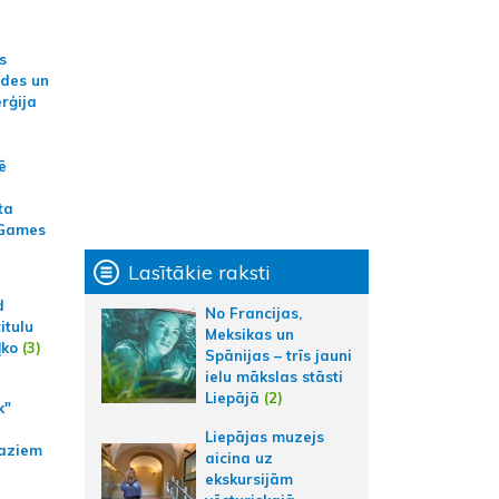
s
ides un
erģija
ē
ta
 Games
Lasītākie raksti
d
No Francijas,
itulu
Meksikas un
ļko
(3)
Spānijas – trīs jauni
ielu mākslas stāsti
Liepājā
(2)
k"
Liepājas muzejs
aziem
aicina uz
ekskursijām