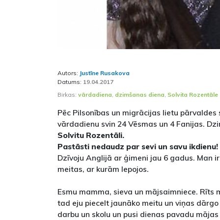
Autors:
Justīne Rusakova
Datums:
19.04.2017
Birkas:
vārdadiena
,
dzimšanas diena
,
Solvita Rozentāle
Pēc Pilsonības un migrācijas lietu pārvaldes 
vārdadienu svin 24 Vēsmas un 4 Fanijas. D
Solvitu Rozentāli.
Pastāsti nedaudz par sevi un savu ikdienu!
Dzīvoju Anglijā ar ģimeni jau 6 gadus. Man ir
meitas, ar kurām lepojos.
Esmu mamma, sieva un mājsaimniece. Rīts ma
tad eju piecelt jaunāko meitu un viņas dārgo 
darbu un skolu un pusi dienas pavadu mājas 