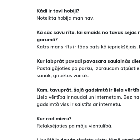
Kādi ir tavi hobiji?
Noteikta hobija man nav.
Kā sāc savu rītu, lai smaids no tavas sejas
garumā?
Katrs mans rīts ir tāds pats kā iepriekšējais.
Kur labprāt pavadi pavasara saulainās die
Pastaigājoties pa parku, izbraucam atpūsties 
sanāk, gribētos vairāk.
Kam, tavuprāt, šajā gadsimtā ir liela vērtī
Liela vērtība ir naudai un internetam. Bez n
gadsimtā viss ir saistīts ar internetu.
Kur rod mieru?
Relaksējoties pa māju vientulībā.