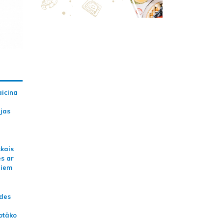
aicina
ijas
skais
es ar
jiem
ādes
otāko