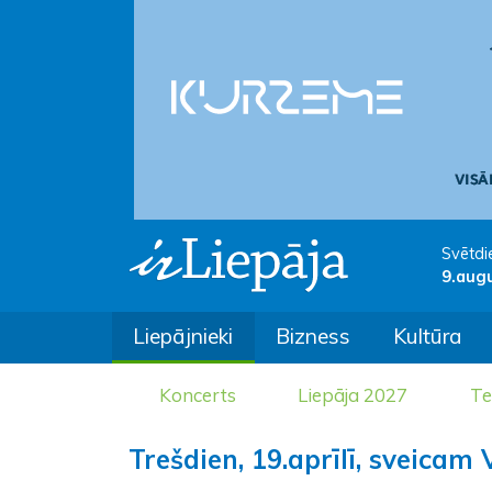
Svētdi
9.aug
Liepājnieki
Bizness
Kultūra
Koncerts
Liepāja 2027
Te
Trešdien, 19.aprīlī, sveicam