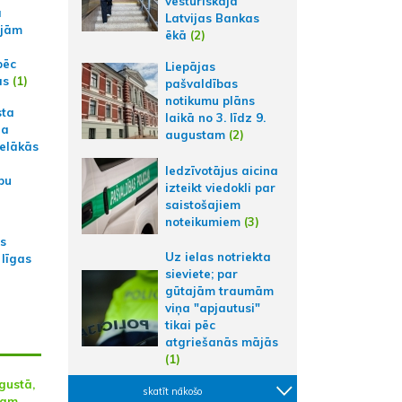
vēsturiskajā
a
Latvijas Bankas
ajām
ēkā
(2)
pēc
Liepājas
ās
(1)
pašvaldības
notikumu plāns
sta
laikā no 3. līdz 9.
na
augustam
(2)
ielākās
Iedzīvotājus aicina
bu
izteikt viedokli par
saistošajiem
noteikumiem
(3)
as
Uz ielas notriekta
 līgas
sieviete; par
gūtajām traumām
viņa "apjautusi"
tikai pēc
atgriešanās mājās
(1)
gustā,
skatīt nākošo
cam