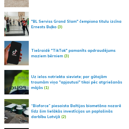
"BL Serviss Grand Slam" čempiona titulu izcīna
Ernests Buļko
(3)
Tiešraidē "TikTok" pamanīts apdraudējums
maziem bērniem
(3)
Uz ielas notriekta sieviete; par gūtajām
traumām viņa "apjautusi" tikai pēc atgriešanās
mājās
(1)
“Bioforce” piesaista Baltijas biometāna nozarē
līdz šim lielākās investīcijas un paplašinās
darbību Latvijā
(2)