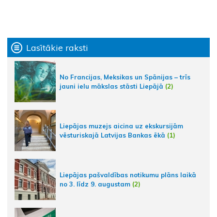
Lasītākie raksti
No Francijas, Meksikas un Spānijas – trīs
jauni ielu mākslas stāsti Liepājā
(2)
Liepājas muzejs aicina uz ekskursijām
vēsturiskajā Latvijas Bankas ēkā
(1)
Liepājas pašvaldības notikumu plāns laikā
no 3. līdz 9. augustam
(2)