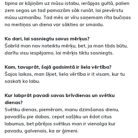
tipina ar kājiņām uz mūsu istabu, ierāpjas gultā, palien
zem segas un tad pamazām sāk runāt, lai pievērstu
mūsu uzmanību. Tad mēs ar vīru saņemam rīta bučiņas
no meitiņas un diena var sākties ar smaidu.
Ko dari, lai sasniegtu savus mērķus?
Šobrīd man nav noteiktu mērķu, bet, ja man tāds būtu,
darītu visu iespējamo, lai mērķis tiktu sasniegts.
Kam, tavuprāt, šajā gadsimtā ir liela vērtība?
Šajos laikos, man šķiet, liela vērtība ir it visam, kur tu
saskati ko labu.
Kur labprāt pavadi savas brīvdienas un svētku
dienas?
Svētku dienas, piemēram, manu dzimšanas dienu,
pavadīšu pie dabas, cepot sašļiku un ēdot citus
labumus, bet pārējos svētkus man ir vienalga kur
pavadu, galvenais, ka ar ģimeni.