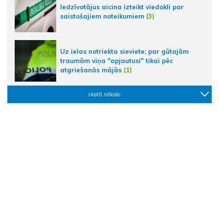
Iedzīvotājus aicina izteikt viedokli par
saistošajiem noteikumiem
(3)
Uz ielas notriekta sieviete; par gūtajām
traumām viņa "apjautusi" tikai pēc
atgriešanās mājās
(1)
skatīt nākošo