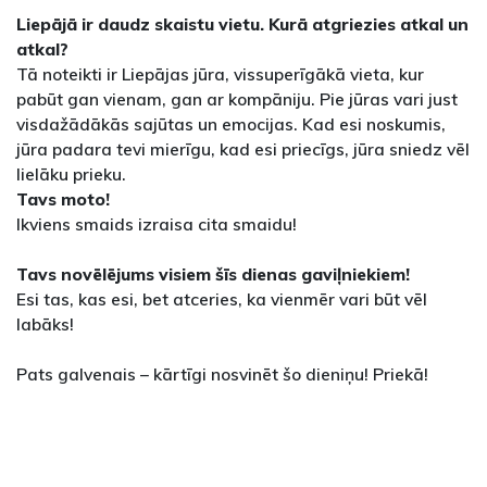
Liepājā ir daudz skaistu vietu. Kurā atgriezies atkal un
atkal?
Tā noteikti ir Liepājas jūra, vissuperīgākā vieta, kur
pabūt gan vienam, gan ar kompāniju. Pie jūras vari just
visdažādākās sajūtas un emocijas. Kad esi noskumis,
jūra padara tevi mierīgu, kad esi priecīgs, jūra sniedz vēl
lielāku prieku.
Tavs moto!
Ikviens smaids izraisa cita smaidu!
Tavs novēlējums visiem šīs dienas gaviļniekiem!
Esi tas, kas esi, bet atceries, ka vienmēr vari būt vēl
labāks!
Pats galvenais – kārtīgi nosvinēt šo dieniņu! Priekā!