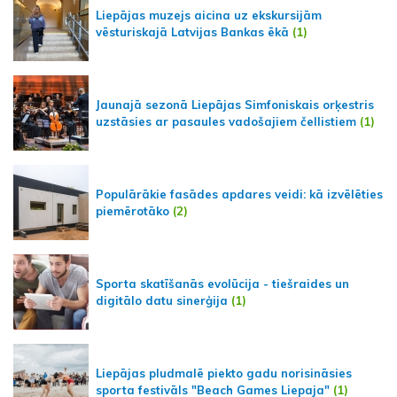
Liepājas muzejs aicina uz ekskursijām
vēsturiskajā Latvijas Bankas ēkā
(1)
Jaunajā sezonā Liepājas Simfoniskais orķestris
uzstāsies ar pasaules vadošajiem čellistiem
(1)
Populārākie fasādes apdares veidi: kā izvēlēties
piemērotāko
(2)
Sporta skatīšanās evolūcija - tiešraides un
digitālo datu sinerģija
(1)
Liepājas pludmalē piekto gadu norisināsies
sporta festivāls "Beach Games Liepaja"
(1)