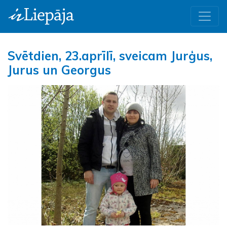
Svētdien, 23.aprīlī, sveicam Jurģus,
Jurus un Georgus