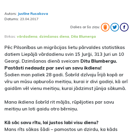
Autors:
Justīne Rusakova
Datums:
23.04.2017
Dalies ar šo ziņu:
Birkas:
vārdadiena
,
dzimšanas diena
,
Dita Blumerga
Pēc Pilsonības un migrācijas lietu pārvaldes statistikas
datiem Liepājā vārdadienu svin 15 Jurģi, 313 Juri un 10
Georgi. Dzimšanas dienā sveicam
Ditu Blumbergu.
Pastāsti nedaudz par sevi un savu ikdienu!
Šodien man paliek 28 gadi. Šobrīd dzīvoju Īrijā kopā ar
vīru un mūsu apburošo meitiņu, kurai ir divi gadiņi, kā arī
gaidām vēl vienu meitiņu, kurai jādzimst jūnija sākumā.
Mana ikdiena šobrīd rit mājās, rūpējoties par savu
meitiņu un loti gaidu otro bērniņu.
Kā sāc savu rītu, lai justos labi visu dienu?
Mans rīts sākas šādi – pamostos un dzirdu, ka kāds