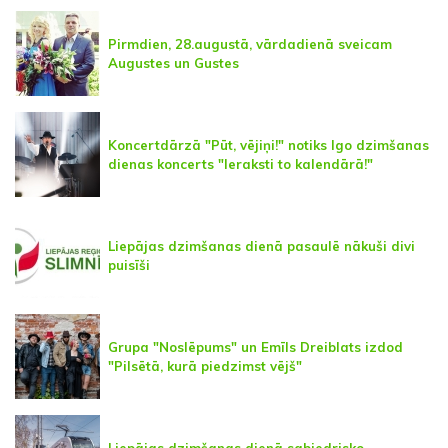
Pirmdien, 28.augustā, vārdadienā sveicam
Augustes un Gustes
Koncertdārzā "Pūt, vējiņi!" notiks Igo dzimšanas
dienas koncerts "Ieraksti to kalendārā!"
Liepājas dzimšanas dienā pasaulē nākuši divi
puisīši
Grupa "Noslēpums" un Emīls Dreiblats izdod
"Pilsētā, kurā piedzimst vējš"
Liepājas dzimšanas dienā sabiedrisko