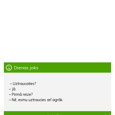
Dienas joks
– Uztraucaties?
– Jā.
– Pirmā reize?
– Nē, esmu uztraucies arī agrāk.