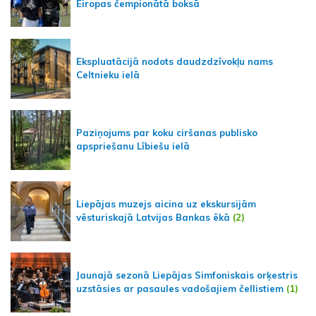
Eiropas čempionātā boksā
Ekspluatācijā nodots daudzdzīvokļu nams
Celtnieku ielā
Paziņojums par koku ciršanas publisko
apspriešanu Lībiešu ielā
Liepājas muzejs aicina uz ekskursijām
vēsturiskajā Latvijas Bankas ēkā
(2)
Jaunajā sezonā Liepājas Simfoniskais orķestris
uzstāsies ar pasaules vadošajiem čellistiem
(1)