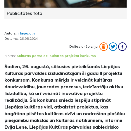
Publicitātes foto
Autors:
irliepaja.lv
Datums:
26.08.2024
Dalies ar šo ziņu:
Birkas:
Kultūras pārvalde
,
Kultūras projektu konkurss
Šodien, 26. augustā, sākusies pieteikšanās Liepājas
Kultūras pārvaldes izsludinātajam šī gada II projektu
konkursam. Konkursa mērķis ir veicināt kultūras
daudzveidību, jaunrades procesus, iedzīvotāju aktīvu
līdzdalību, kā arī veicināt inovatīvu projektu
realizāciju. Šis konkurss sniedz iespēju stiprināt
Liepājas kultūras vidi, atbalstot projektus, kas
bagātina pilsētas kultūras dzīvi un nodrošina plašāku
pieejamību mākslas un kultūras notikumiem, informē
Evija Lene, Liepājas Kultūras pārvaldes sabiedrisko