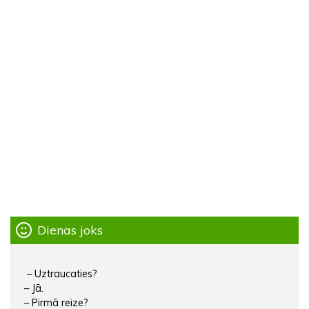
Dienas joks
– Uztraucaties?
– Jā.
– Pirmā reize?