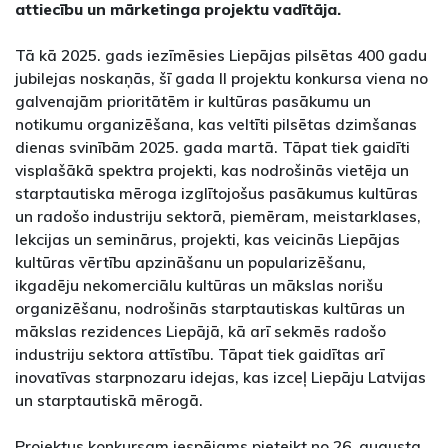
attiecību un mārketinga projektu vadītāja.
Tā kā 2025. gads iezīmēsies Liepājas pilsētas 400 gadu
jubilejas noskaņās, šī gada II projektu konkursa viena no
galvenajām prioritātēm ir kultūras pasākumu un
notikumu organizēšana, kas veltīti pilsētas dzimšanas
dienas svinībām 2025. gada martā. Tāpat tiek gaidīti
visplašākā spektra projekti, kas nodrošinās vietēja un
starptautiska mēroga izglītojošus pasākumus kultūras
un radošo industriju sektorā, piemēram, meistarklases,
lekcijas un seminārus, projekti, kas veicinās Liepājas
kultūras vērtību apzināšanu un popularizēšanu,
ikgadēju nekomerciālu kultūras un mākslas norišu
organizēšanu, nodrošinās starptautiskas kultūras un
mākslas rezidences Liepājā, kā arī sekmēs radošo
industriju sektora attīstību. Tāpat tiek gaidītas arī
inovatīvas starpnozaru idejas, kas izceļ Liepāju Latvijas
un starptautiskā mērogā.
Projektus konkursam iespējams pieteikt no 26. augusta