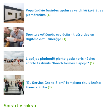
Populārākie fasādes apdares veidi: kā izvēlēties
piemērotāko
(4)
Sporta skatīšanās evolūcija - tiešraides un
digitālo datu sinerģija
(1)
Liepājas pludmalē piekto gadu norisināsies
sporta festivāls "Beach Games Liepaja"
(1)
"BL Serviss Grand Slam" čempiona titulu izcīna
Ernests Buļko
(3)
Saistītie raksti