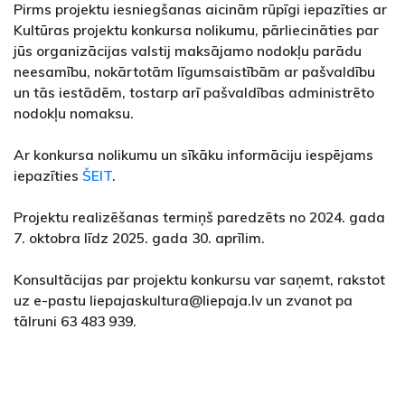
Pirms projektu iesniegšanas aicinām rūpīgi iepazīties ar
Kultūras projektu konkursa nolikumu, pārliecināties par
jūs organizācijas valstij maksājamo nodokļu parādu
neesamību, nokārtotām līgumsaistībām ar pašvaldību
un tās iestādēm, tostarp arī pašvaldības administrēto
nodokļu nomaksu.
Ar konkursa nolikumu un sīkāku informāciju iespējams
iepazīties
ŠEIT
.
Projektu realizēšanas termiņš paredzēts no 2024. gada
7. oktobra līdz 2025. gada 30. aprīlim.
Konsultācijas par projektu konkursu var saņemt, rakstot
uz e-pastu liepajaskultura@liepaja.lv un zvanot pa
tālruni 63 483 939.