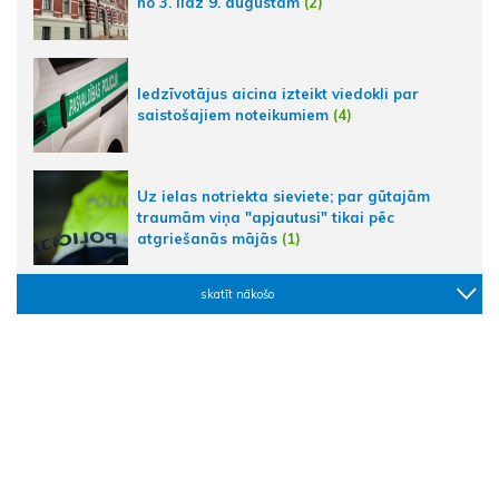
no 3. līdz 9. augustam
(2)
Iedzīvotājus aicina izteikt viedokli par
saistošajiem noteikumiem
(4)
Uz ielas notriekta sieviete; par gūtajām
traumām viņa "apjautusi" tikai pēc
atgriešanās mājās
(1)
skatīt nākošo