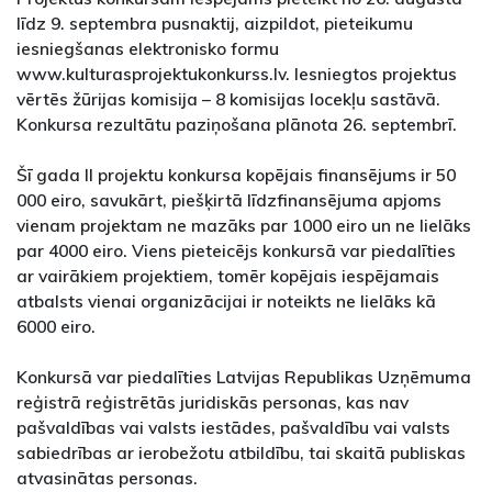
līdz 9. septembra pusnaktij, aizpildot, pieteikumu
iesniegšanas elektronisko formu
www.kulturasprojektukonkurss.lv. Iesniegtos projektus
vērtēs žūrijas komisija – 8 komisijas locekļu sastāvā.
Konkursa rezultātu paziņošana plānota 26. septembrī.
Šī gada II projektu konkursa kopējais finansējums ir 50
000 eiro, savukārt, piešķirtā līdzfinansējuma apjoms
vienam projektam ne mazāks par 1000 eiro un ne lielāks
par 4000 eiro. Viens pieteicējs konkursā var piedalīties
ar vairākiem projektiem, tomēr kopējais iespējamais
atbalsts vienai organizācijai ir noteikts ne lielāks kā
6000 eiro.
Konkursā var piedalīties Latvijas Republikas Uzņēmuma
reģistrā reģistrētās juridiskās personas, kas nav
pašvaldības vai valsts iestādes, pašvaldību vai valsts
sabiedrības ar ierobežotu atbildību, tai skaitā publiskas
atvasinātas personas.