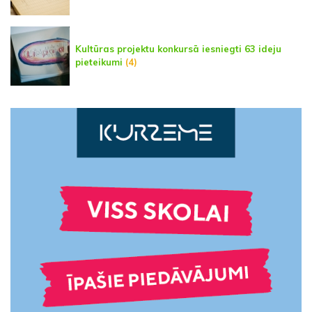
Kultūras projektu konkursā iesniegti 63 ideju
pieteikumi
(4)