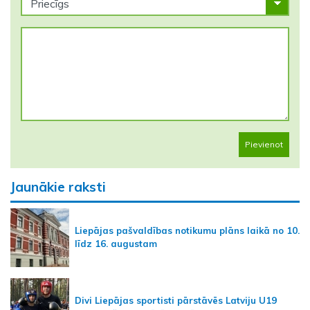
Pievienot
Jaunākie raksti
Liepājas pašvaldības notikumu plāns laikā no 10.
līdz 16. augustam
Divi Liepājas sportisti pārstāvēs Latviju U19