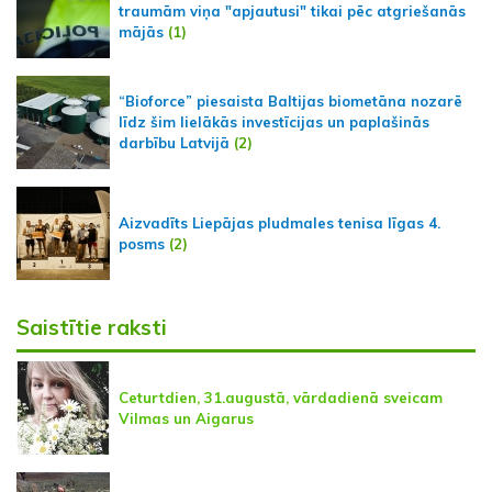
traumām viņa "apjautusi" tikai pēc atgriešanās
mājās
(1)
“Bioforce” piesaista Baltijas biometāna nozarē
līdz šim lielākās investīcijas un paplašinās
darbību Latvijā
(2)
Aizvadīts Liepājas pludmales tenisa līgas 4.
posms
(2)
Saistītie raksti
Ceturtdien, 31.augustā, vārdadienā sveicam
Vilmas un Aigarus