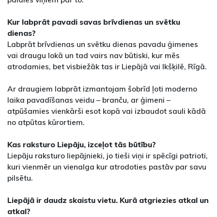
Kur labprāt pavadi savas brīvdienas un svētku
dienas?
Labprāt brīvdienas un svētku dienas pavadu ģimenes
vai draugu lokā un tad vairs nav būtiski, kur mēs
atrodamies, bet visbiežāk tas ir Liepājā vai Ikšķilē, Rīgā.
Ar draugiem labprāt izmantojam šobrīd ļoti moderno
laika pavadīšanas veidu – branču, ar ģimeni –
atpūšamies vienkārši esot kopā vai izbaudot sauli kādā
no atpūtas kūrortiem.
Kas raksturo Liepāju, izceļot tās būtību?
Liepāju raksturo liepājnieki, jo tieši viņi ir spēcīgi patrioti,
kuri vienmēr un vienalga kur atrodoties pastāv par savu
pilsētu.
Liepājā ir daudz skaistu vietu. Kurā atgriezies atkal un
atkal?