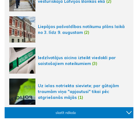
vēsturiskajā Latvijas Bankas ēkā
(2)
Liepājas pašvaldības notikumu plāns laikā
no 3. līdz 9. augustam
(2)
Iedzīvotājus aicina izteikt viedokli par
saistošajiem noteikumiem
(3)
Uz ielas notriekta sieviete; par gūtajām
traumām viņa "apjautusi" tikai pēc
atgriešanās mājās
(1)
skatīt nākošo