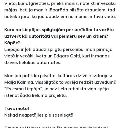
Vieta, kur atgriezties, priekš manis, noteikti ir vecāku
mājas, bet, ja man ir jāparāda pilsēta draugiem, tad
noteikti jūra, kā jau daudziem no mums, ir tuva vieta.
Kuru no Liepājas spilgtajām personībām tu varētu
uztvert kā autoritāti vai piemēru sev un citiem?
Kāpēc?
Liepājā ir ļoti daudz spilgtu personību, man pirmajā
vietā ir vecāki, Iveta un Edgars Golti, kuri ir manas
dzīves lielākās autoritātes.
Man ļoti patīk ko pilsētas kultūras dzīvē ir izdarījusi
Maija Kalniņa, visspilgtāk to varēja redzēt uzvedumā
"Es esmu Liepāja", jo bez liela atbalsta viņa spēja
īstenot šāda lieluma projektu.
Tavs moto!
Nekad neapstājies pie sasniegtā!