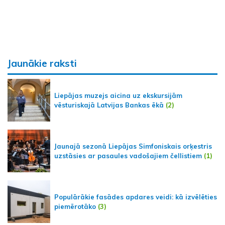
Jaunākie raksti
Liepājas muzejs aicina uz ekskursijām
vēsturiskajā Latvijas Bankas ēkā
(2)
Jaunajā sezonā Liepājas Simfoniskais orķestris
uzstāsies ar pasaules vadošajiem čellistiem
(1)
Populārākie fasādes apdares veidi: kā izvēlēties
piemērotāko
(3)