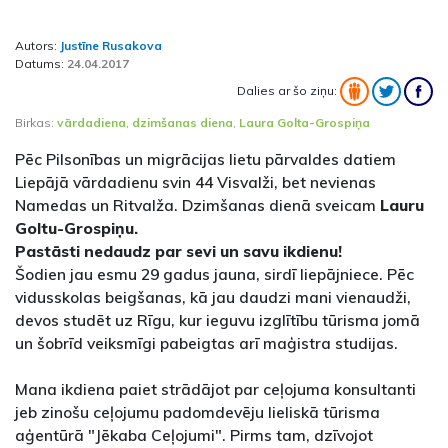
Autors:
Justīne Rusakova
Datums:
24.04.2017
Dalies ar šo ziņu:
Birkas:
vārdadiena
,
dzimšanas diena
,
Laura Golta-Grospiņa
Pēc Pilsonības un migrācijas lietu pārvaldes datiem
Liepājā vārdadienu svin 44 Visvalži, bet nevienas
Namedas un Ritvalža. Dzimšanas dienā sveicam
Lauru
Goltu-Grospiņu.
Pastāsti nedaudz par sevi un savu ikdienu!
Šodien jau esmu 29 gadus jauna, sirdī liepājniece. Pēc
vidusskolas beigšanas, kā jau daudzi mani vienaudži,
devos studēt uz Rīgu, kur ieguvu izglītību tūrisma jomā
un šobrīd veiksmīgi pabeigtas arī maģistra studijas.
Mana ikdiena paiet strādājot par ceļojuma konsultanti
jeb zinošu ceļojumu padomdevēju lieliskā tūrisma
aģentūrā "Jēkaba Ceļojumi". Pirms tam, dzīvojot