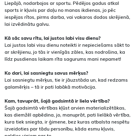
Liepājā, nodarbojos ar sportu. Pēdējos gadus atkal
sports ir kļuvis par daļu no manas ikdienas, jo pēc
iespējas rītos, pirms darba, vai vakaros dodos skrējienā,
lai izvēdinātu galvu.
Kā sāc savu rītu, lai justos labi visu dienu?
Lai justos labi visu dienu noteikti ir nepieciešams sākt to
ar skrējienu, jo tās ir vienīgās zāles, kas nodrošina, ka
līdz pusdienas laikam rīta sagurums mani nepamet!
Ko dari, lai sasniegtu savus mērķus?
Lai sasniegtu mērķus, tie ir jāuzstāda un, kad redzams
galamērķis – tā ir pati labākā motivācija.
Kam, tavuprāt, šajā gadsimtā ir liela vērtība?
Šajā gadsimtā vērtības kļūst arvien materializētākas,
kas diemžēl apbēdina, jo, manuprāt, pati lielākā vērtība,
kura tiek sniegta, ir ģimene, bez kuras atbalsta nespētu
izveidoties par tādu personību, kāda esmu kļuvis,
paldies viņiem par to.