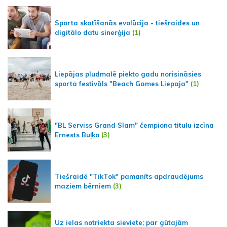
Sporta skatīšanās evolūcija - tiešraides un
digitālo datu sinerģija
(1)
Liepājas pludmalē piekto gadu norisināsies
sporta festivāls "Beach Games Liepaja"
(1)
"BL Serviss Grand Slam" čempiona titulu izcīna
Ernests Buļko
(3)
Tiešraidē "TikTok" pamanīts apdraudējums
maziem bērniem
(3)
Uz ielas notriekta sieviete; par gūtajām