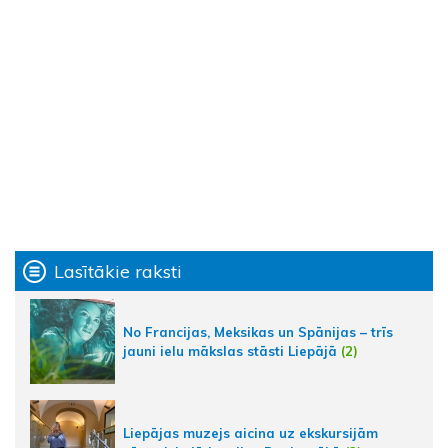
Lasītākie raksti
No Francijas, Meksikas un Spānijas – trīs
jauni ielu mākslas stāsti Liepājā
(2)
Liepājas muzejs aicina uz ekskursijām