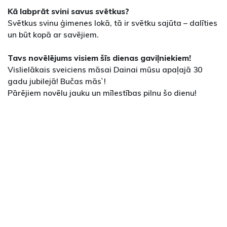
Kā labprāt svini savus svētkus?
Svētkus svinu ģimenes lokā, tā ir svētku sajūta – dalīties
un būt kopā ar savējiem.
Tavs novēlējums visiem šīs dienas gaviļniekiem!
Vislielākais sveiciens māsai Dainai mūsu apaļajā 30
gadu jubilejā! Bučas mās`!
Pārējiem novēlu jauku un mīlestības pilnu šo dienu!