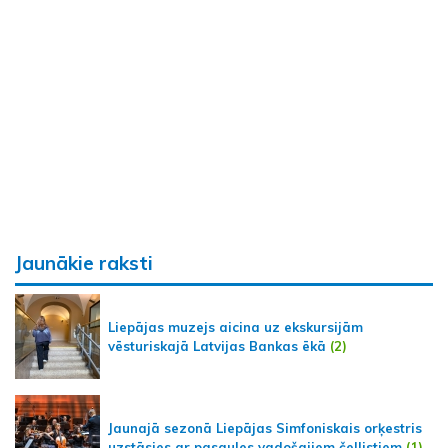
Jaunākie raksti
Liepājas muzejs aicina uz ekskursijām
vēsturiskajā Latvijas Bankas ēkā
(2)
Jaunajā sezonā Liepājas Simfoniskais orķestris
uzstāsies ar pasaules vadošajiem čellistiem
(1)