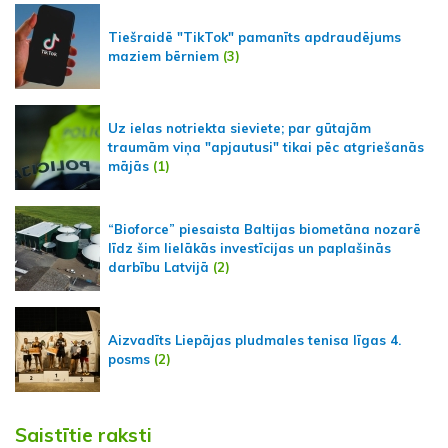
Tiešraidē "TikTok" pamanīts apdraudējums
maziem bērniem
(3)
Uz ielas notriekta sieviete; par gūtajām
traumām viņa "apjautusi" tikai pēc atgriešanās
mājās
(1)
“Bioforce” piesaista Baltijas biometāna nozarē
līdz šim lielākās investīcijas un paplašinās
darbību Latvijā
(2)
Aizvadīts Liepājas pludmales tenisa līgas 4.
posms
(2)
Saistītie raksti