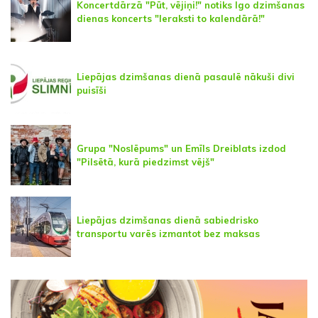
Koncertdārzā "Pūt, vējiņi!" notiks Igo dzimšanas
dienas koncerts "Ieraksti to kalendārā!"
Liepājas dzimšanas dienā pasaulē nākuši divi
puisīši
Grupa "Noslēpums" un Emīls Dreiblats izdod
"Pilsētā, kurā piedzimst vējš"
Liepājas dzimšanas dienā sabiedrisko
transportu varēs izmantot bez maksas