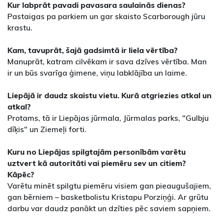
Kur labprāt pavadi pavasara saulainās dienas?
Pastaigas pa parkiem un gar skaisto Scarborough jūru
krastu.
Kam, tavuprāt, šajā gadsimtā ir liela vērtība?
Manuprāt, katram cilvēkam ir sava dzīves vērtība. Man
ir un būs svarīga ģimene, viņu labklājība un laime.
Liepājā ir daudz skaistu vietu. Kurā atgriezies atkal un
atkal?
Protams, tā ir Liepājas jūrmala, Jūrmalas parks, "Gulbju
dīķis" un Ziemeļi forti.
Kuru no Liepājas spilgtajām personībām varētu
uztvert kā autoritāti vai piemēru sev un citiem?
Kāpēc?
Varētu minēt spilgtu piemēru visiem gan pieaugušajiem,
gan bērniem – basketbolistu Kristapu Porziņģi. Ar grūtu
darbu var daudz panākt un dzīties pēc saviem sapņiem.