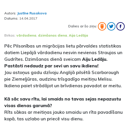
Autors:
Justīne Rusakova
Datums:
14.04.2017
Dalies ar šo ziņu:
Birkas:
vārdadiena
,
dzimšanas diena
,
Aija Ledāja
Pēc Pilsonības un migrācijas lietu pārvaldes statistikas
datiem Liepājā vārdadienu nesvin nevienas Straujas un
Gudrītes. Dzimšanas dienā sveicam
Aiju Ledāju.
Pastāsti nedaudz par sevi un savu ikdienu!
Jau astoņus gadu dzīvoju Anglijā pilsētā Scarborough
pie Ziemeļjūras, audzinu trīsgadīgo meitiņu Melisu.
Ikdiena paiet strādājot un brīvdienas pavadot ar meitu.
Kā sāc savu rītu, lai smaids no tavas sejas nepazustu
visas dienas garumā?
Rīts sākas ar meitiņas jauko smaidu un rīta pavadīšanu
kopā, tas uzlabo un priecē visu dienu.