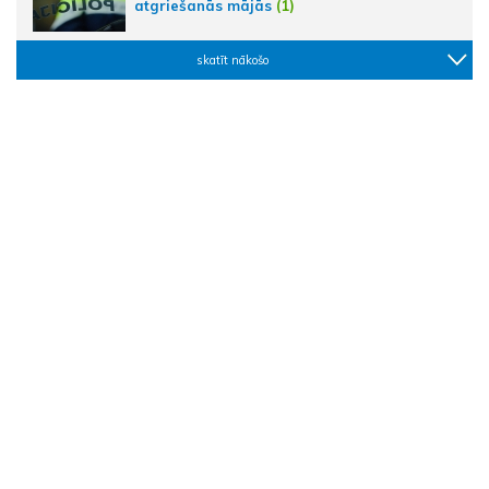
atgriešanās mājās
(1)
skatīt nākošo