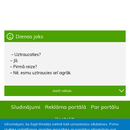
Dienas joks
– Uztraucaties?
– Jā.
– Pirmā reize?
– Nē, esmu uztraucies arī agrāk.
skatīt nākošo
Sludinājumi
Reklāma portālā
Par portālu
Kontakti
Informējam, ka šajā tīmekļa vietnē tiek izmantotas sīkdatnes. Pirms
izvēles izdarīšanas aicinām iepazīties ar papildus informāciju par