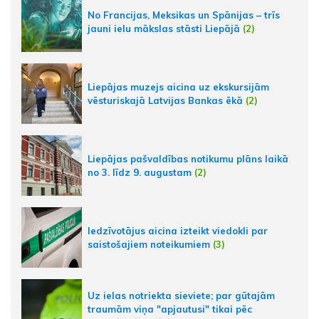
No Francijas, Meksikas un Spānijas – trīs
jauni ielu mākslas stāsti Liepājā
(2)
Liepājas muzejs aicina uz ekskursijām
vēsturiskajā Latvijas Bankas ēkā
(2)
Liepājas pašvaldības notikumu plāns laikā
no 3. līdz 9. augustam
(2)
Iedzīvotājus aicina izteikt viedokli par
saistošajiem noteikumiem
(3)
Uz ielas notriekta sieviete; par gūtajām
traumām viņa "apjautusi" tikai pēc