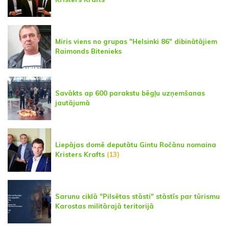
Miris viens no grupas "Helsinki 86" dibinātājiem
Raimonds Bitenieks
Savākts ap 600 parakstu bēgļu uzņemšanas
jautājumā
Liepājas domē deputātu Gintu Ročānu nomaina
Kristers Krafts
(13)
Sarunu ciklā "Pilsētas stāsti" stāstīs par tūrismu
Karostas militārajā teritorijā