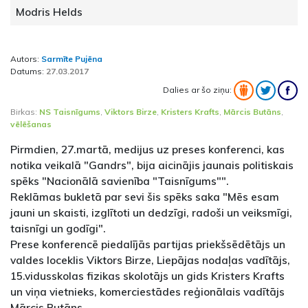
Modris Helds
Autors:
Sarmīte Pujēna
Datums:
27.03.2017
Dalies ar šo ziņu:
Birkas:
NS Taisnīgums
,
Viktors Birze
,
Kristers Krafts
,
Mārcis Butāns
,
vēlēšanas
Pirmdien, 27.martā, medijus uz preses konferenci, kas
notika veikalā "Gandrs", bija aicinājis jaunais politiskais
spēks "Nacionālā savienība "Taisnīgums"".
Reklāmas bukletā par sevi šis spēks saka "Mēs esam
jauni un skaisti, izglītoti un dedzīgi, radoši un veiksmīgi,
taisnīgi un godīgi".
Prese konferencē piedalījās partijas priekšsēdētājs un
valdes loceklis Viktors Birze, Liepājas nodaļas vadītājs,
15.vidusskolas fizikas skolotājs un gids Kristers Krafts
un viņa vietnieks, komerciestādes reģionālais vadītājs
Mārcis Butāns.