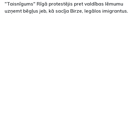
"Taisnīgums" Rīgā protestējis pret valdības lēmumu
uzņemt bēgļus jeb, kā sacīja Birze, legālos imigrantus.