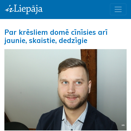
Par krēsliem domē cīnīsies arī
jaunie, skaistie, dedzīgie