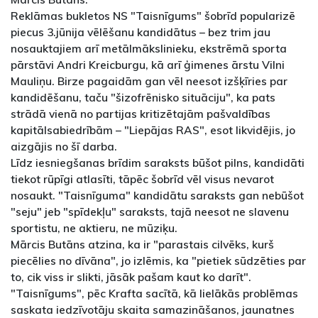
Reklāmas bukletos NS "Taisnīgums" šobrīd popularizē
piecus 3.jūnija vēlēšanu kandidātus – bez trim jau
nosauktajiem arī metālmākslinieku, ekstrēmā sporta
pārstāvi Andri Kreicburgu, kā arī ģimenes ārstu Vilni
Mauliņu. Birze pagaidām gan vēl neesot izšķīries par
kandidēšanu, taču "šizofrēnisko situāciju", ka pats
strādā vienā no partijas kritizētajām pašvaldības
kapitālsabiedrībām – "Liepājas RAS", esot likvidējis, jo
aizgājis no šī darba.
Līdz iesniegšanas brīdim saraksts būšot pilns, kandidāti
tiekot rūpīgi atlasīti, tāpēc šobrīd vēl visus nevarot
nosaukt. "Taisnīguma" kandidātu saraksts gan nebūšot
"seju" jeb "spīdekļu" saraksts, tajā neesot ne slavenu
sportistu, ne aktieru, ne mūziķu.
Mārcis Butāns atzina, ka ir "parastais cilvēks, kurš
piecēlies no dīvāna", jo izlēmis, ka "pietiek sūdzēties par
to, cik viss ir slikti, jāsāk pašam kaut ko darīt".
"Taisnīgums", pēc Krafta sacītā, kā lielākās problēmas
saskata iedzīvotāju skaita samazināšanos, jaunatnes