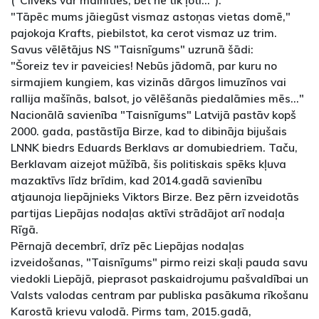
"Tāpēc mums jāiegūst vismaz astoņas vietas domē,"
pajokoja Krafts, piebilstot, ka cerot vismaz uz trim.
Savus vēlētājus NS "Taisnīgums" uzrunā šādi:
"Šoreiz tev ir paveicies! Nebūs jādomā, par kuru no
sirmajiem kungiem, kas vizinās dārgos limuzīnos vai
rallija mašīnās, balsot, jo vēlēšanās piedalāmies mēs..."
Nacionālā savienība "Taisnīgums" Latvijā pastāv kopš
2000. gada, pastāstīja Birze, kad to dibināja bijušais
LNNK biedrs Eduards Berklavs ar domubiedriem. Taču,
Berklavam aizejot mūžībā, šis politiskais spēks kļuva
mazaktīvs līdz brīdim, kad 2014.gadā savienību
atjaunoja liepājnieks Viktors Birze. Bez pērn izveidotās
partijas Liepājas nodaļas aktīvi strādājot arī nodaļa
Rīgā.
Pērnajā decembrī, drīz pēc Liepājas nodaļas
izveidošanas, "Taisnīgums" pirmo reizi skaļi pauda savu
viedokli Liepājā, pieprasot paskaidrojumu pašvaldībai un
Valsts valodas centram par publiska pasākuma rīkošanu
Karostā krievu valodā. Pirms tam, 2015.gadā,