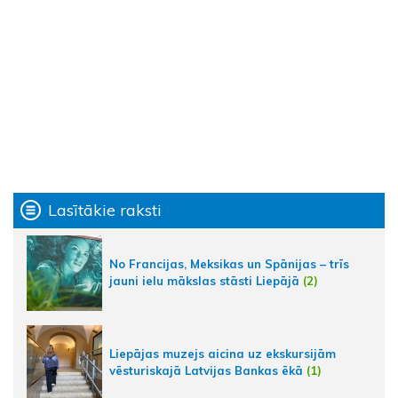
Lasītākie raksti
No Francijas, Meksikas un Spānijas – trīs
jauni ielu mākslas stāsti Liepājā
(2)
Liepājas muzejs aicina uz ekskursijām
vēsturiskajā Latvijas Bankas ēkā
(1)