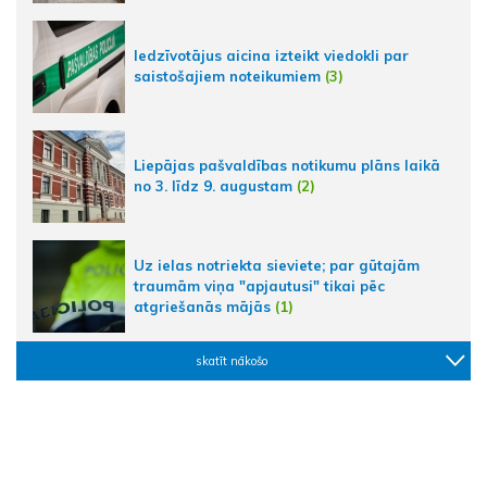
Iedzīvotājus aicina izteikt viedokli par
saistošajiem noteikumiem
(3)
Liepājas pašvaldības notikumu plāns laikā
no 3. līdz 9. augustam
(2)
Uz ielas notriekta sieviete; par gūtajām
traumām viņa "apjautusi" tikai pēc
atgriešanās mājās
(1)
skatīt nākošo