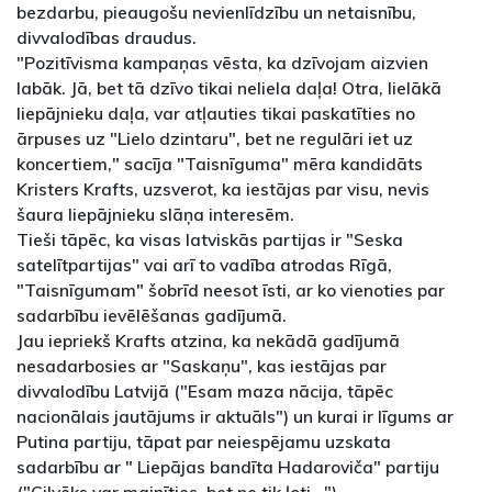
bezdarbu, pieaugošu nevienlīdzību un netaisnību,
divvalodības draudus.
"Pozitīvisma kampaņas vēsta, ka dzīvojam aizvien
labāk. Jā, bet tā dzīvo tikai neliela daļa! Otra, lielākā
liepājnieku daļa, var atļauties tikai paskatīties no
ārpuses uz "Lielo dzintaru", bet ne regulāri iet uz
koncertiem," sacīja "Taisnīguma" mēra kandidāts
Kristers Krafts, uzsverot, ka iestājas par visu, nevis
šaura liepājnieku slāņa interesēm.
Tieši tāpēc, ka visas latviskās partijas ir "Seska
satelītpartijas" vai arī to vadība atrodas Rīgā,
"Taisnīgumam" šobrīd neesot īsti, ar ko vienoties par
sadarbību ievēlēšanas gadījumā.
Jau iepriekš Krafts atzina, ka nekādā gadījumā
nesadarbosies ar "Saskaņu", kas iestājas par
divvalodību Latvijā ("Esam maza nācija, tāpēc
nacionālais jautājums ir aktuāls") un kurai ir līgums ar
Putina partiju, tāpat par neiespējamu uzskata
sadarbību ar " Liepājas bandīta Hadaroviča" partiju
("Cilvēks var mainīties, bet ne tik ļoti...").