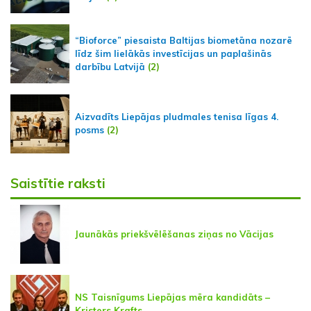
“Bioforce” piesaista Baltijas biometāna nozarē
līdz šim lielākās investīcijas un paplašinās
darbību Latvijā
(2)
Aizvadīts Liepājas pludmales tenisa līgas 4.
posms
(2)
Saistītie raksti
Jaunākās priekšvēlēšanas ziņas no Vācijas
NS Taisnīgums Liepājas mēra kandidāts –
Kristers Krafts