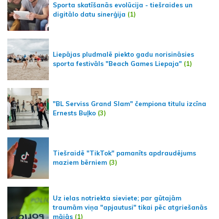
Sporta skatīšanās evolūcija - tiešraides un
digitālo datu sinerģija
(1)
Liepājas pludmalē piekto gadu norisināsies
sporta festivāls "Beach Games Liepaja"
(1)
"BL Serviss Grand Slam" čempiona titulu izcīna
Ernests Buļko
(3)
Tiešraidē "TikTok" pamanīts apdraudējums
maziem bērniem
(3)
Uz ielas notriekta sieviete; par gūtajām
traumām viņa "apjautusi" tikai pēc atgriešanās
mājās
(1)