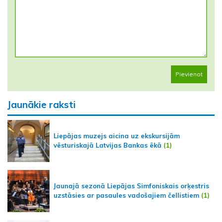
Pievienot
Jaunākie raksti
Liepājas muzejs aicina uz ekskursijām
vēsturiskajā Latvijas Bankas ēkā
(1)
Jaunajā sezonā Liepājas Simfoniskais orķestris
uzstāsies ar pasaules vadošajiem čellistiem
(1)