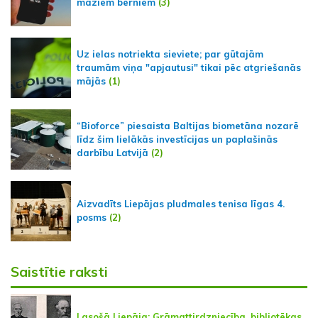
maziem bērniem
(3)
Uz ielas notriekta sieviete; par gūtajām
traumām viņa "apjautusi" tikai pēc atgriešanās
mājās
(1)
“Bioforce” piesaista Baltijas biometāna nozarē
līdz šim lielākās investīcijas un paplašinās
darbību Latvijā
(2)
Aizvadīts Liepājas pludmales tenisa līgas 4.
posms
(2)
Saistītie raksti
Lasošā Liepāja: Grāmattirdzniecība, bibliotēkas,