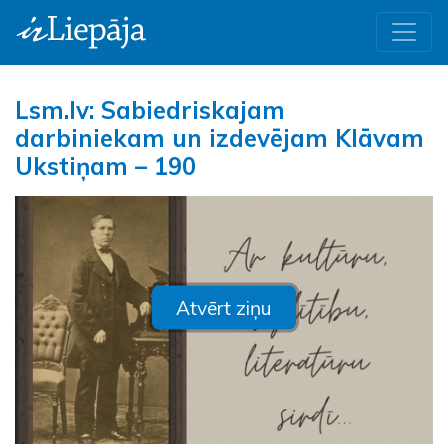
Lsm.lv: Sabiedriskajam
darbiniekam un izdevējam Klāvam
Ukstiņam – 190
Atvērt ziņu