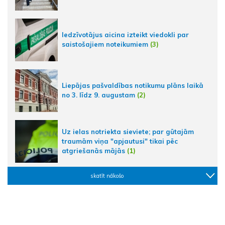
Iedzīvotājus aicina izteikt viedokli par
saistošajiem noteikumiem
(3)
Liepājas pašvaldības notikumu plāns laikā
no 3. līdz 9. augustam
(2)
Uz ielas notriekta sieviete; par gūtajām
traumām viņa "apjautusi" tikai pēc
atgriešanās mājās
(1)
skatīt nākošo