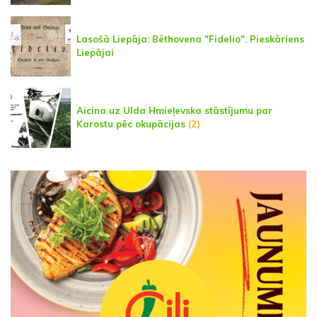
Lasošā Liepāja: Bēthovena "Fidelio". Pieskāriens
Liepājai
Aicina uz Ulda Hmieļevska stāstījumu par
Karostu pēc okupācijas
(2)