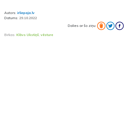
Autors:
irliepaja.lv
Datums:
29.10.2022
Dalies ar šo ziņu:
Birkas:
Klāvs Ukstiņš
,
vēsture