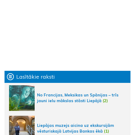
Lasītākie raksti
No Francijas, Meksikas un Spānijas – trīs
jauni ielu mākslas stāsti Liepājā
(2)
Liepājas muzejs aicina uz ekskursijām
vēsturiskajā Latvijas Bankas ēkā
(1)