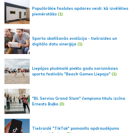
Populārākie fasādes apdares veidi: kā izvēlēties
piemērotāko
(1)
Sporta skatīšanās evolūcija - tiešraides un
digitālo datu sinerģija
(1)
Liepājas pludmalē piekto gadu norisināsies
sporta festivāls "Beach Games Liepaja"
(1)
"BL Serviss Grand Slam" čempiona titulu izcīna
Ernests Buļko
(3)
Tiešraidē "TikTok" pamanīts apdraudējums