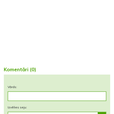
Komentāri (0)
Vārds:
Izvēlies seju: