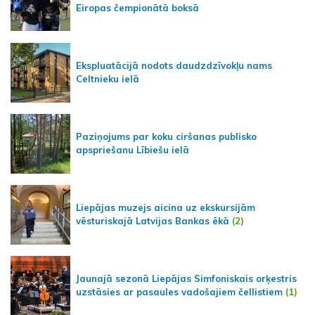
Eiropas čempionātā boksā
Ekspluatācijā nodots daudzdzīvokļu nams
Celtnieku ielā
Paziņojums par koku ciršanas publisko
apspriešanu Lībiešu ielā
Liepājas muzejs aicina uz ekskursijām
vēsturiskajā Latvijas Bankas ēkā
(2)
Jaunajā sezonā Liepājas Simfoniskais orķestris
uzstāsies ar pasaules vadošajiem čellistiem
(1)