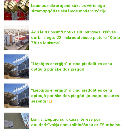
Laumas mikrorajonā sāksies vērienīga
siltumapgādes sistēmas modernizācija
Ādu ielas posmā notiks siltumtrases izbūves
darbi, slēgta 22. mikroautobusa pietura “Kārļa
Zāles laukums”
“Liepājas enerģija” aicina piedalīties cenu
aptaujā par šķeldas piegādi
"Liepājas enerģija" aicina piedalīties cenu
aptaujā par šķeldas piegādi jaunajai apkures
sezonai
(1)
Lsm.lv: Liepājā sarukusi interese par
daudzdzīvokļu namu siltināšanu ar ES atbalstu