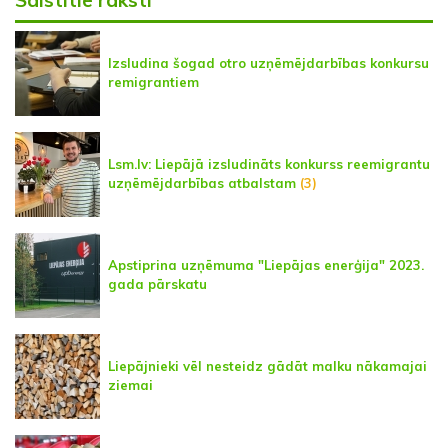
Izsludina šogad otro uzņēmējdarbības konkursu
remigrantiem
Lsm.lv: Liepājā izsludināts konkurss reemigrantu
uzņēmējdarbības atbalstam
(3)
Apstiprina uzņēmuma "Liepājas enerģija" 2023.
gada pārskatu
Liepājnieki vēl nesteidz gādāt malku nākamajai
ziemai