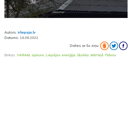
Autors:
irliepaja.lv
Datums:
18.08.2022
Dalies ar šo ziņu:
Birkas:
VARAM
,
apkure
,
Liepājas enerģija
,
šķelda
,
Mārtiņš Tīdens