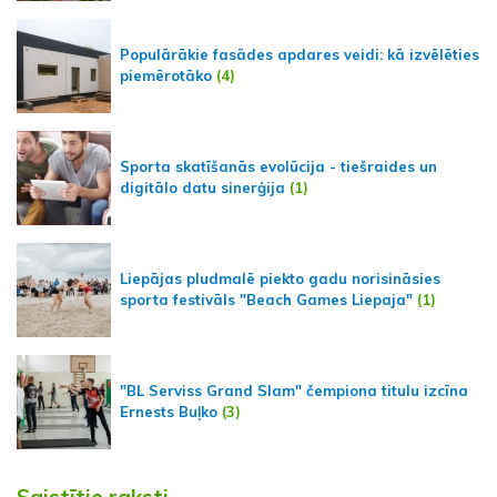
Populārākie fasādes apdares veidi: kā izvēlēties
piemērotāko
(4)
Sporta skatīšanās evolūcija - tiešraides un
digitālo datu sinerģija
(1)
Liepājas pludmalē piekto gadu norisināsies
sporta festivāls "Beach Games Liepaja"
(1)
"BL Serviss Grand Slam" čempiona titulu izcīna
Ernests Buļko
(3)
Saistītie raksti