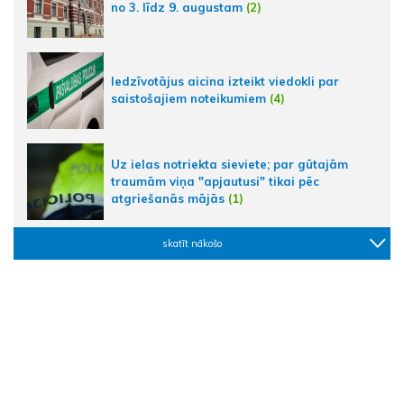
no 3. līdz 9. augustam
(2)
Iedzīvotājus aicina izteikt viedokli par
saistošajiem noteikumiem
(4)
Uz ielas notriekta sieviete; par gūtajām
traumām viņa "apjautusi" tikai pēc
atgriešanās mājās
(1)
skatīt nākošo