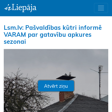
Lsm.lv: Pašvaldības kūtri informē
VARAM par gatavību apkures
sezonai
Atvērt ziņu