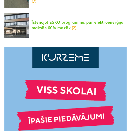
(7)
Īstenojot ESKO programmu, par elektroenerģiju
maksās 60% mazāk
(2)