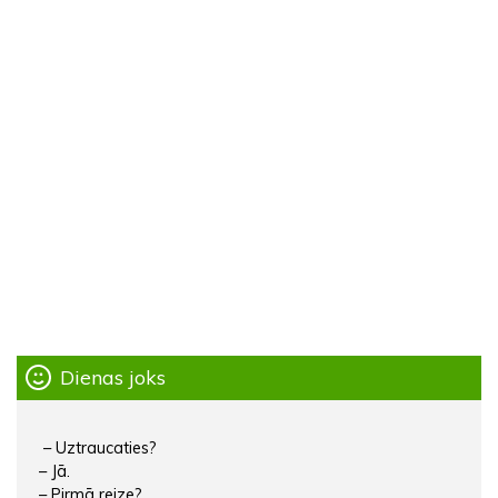
Dienas joks
– Uztraucaties?
– Jā.
– Pirmā reize?