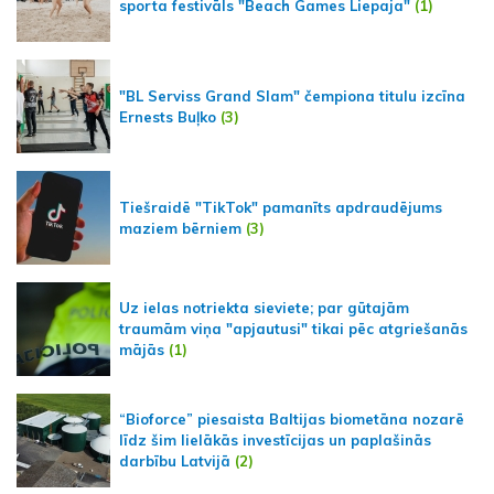
sporta festivāls "Beach Games Liepaja"
(1)
"BL Serviss Grand Slam" čempiona titulu izcīna
Ernests Buļko
(3)
Tiešraidē "TikTok" pamanīts apdraudējums
maziem bērniem
(3)
Uz ielas notriekta sieviete; par gūtajām
traumām viņa "apjautusi" tikai pēc atgriešanās
mājās
(1)
“Bioforce” piesaista Baltijas biometāna nozarē
līdz šim lielākās investīcijas un paplašinās
darbību Latvijā
(2)