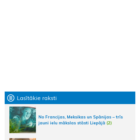
Lasītākie raksti
No Francijas, Meksikas un Spānijas – trīs
jauni ielu mākslas stāsti Liepājā
(2)