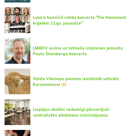
Lutera baznīcā notiks koncerts "Pie Hammond
ērģelēm 21.gs. paaudze"
LMMDV aicina uz latviešu izcelsmes pianista
Paulo Šteinberga koncertu
Valda Vikmaņa piemiņu iemūžināt uzticēts
Kurzemniecei
(6)
Liepājas skolēni veiksmīgi pārvarējuši
centralizēto eksāmenu izaicinājumus