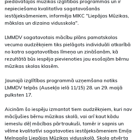
piedāvātajās mūzikas izglītības programmās un ir
nepieciešama kvalitatīva sagatavošanās
iestājeksāmeniem, informēja MIKC "Liepājas Mūzikas,
mākslas un dizaina vidusskola".
LMMDV sagatavotais mācību plāns pamatskolas
vecuma audzēkņiem tiks pielāgots individuāli atkarībā
no katra sagatavotības līmeņa un zināšanām, kā
rezultātā būs iespēja pievienoties jau esošajām bērnu
mūzikas skolas klasēm.
Jaunajā izglītības programmā uzņemšana notiks
LMMDV telpās (Ausekļa ielā 11/15) 28. un 29. maijā
pulksten 17.
Aicinām šo iespēju izmantot tiem audzēkņiem, kuri nav
mācījušies bērnu mūzikas skolā, vai arī kaut kādu
iemeslu dēļ mācības pārtraukuši, tomēr ir sapnis un
vēlme kvalitatīvi sagatavoties iestājeksāmeniem Emiļa
Melngaiļa Liepājas Mūzikas vidusskolā. Skola atvērta