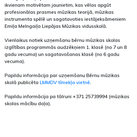
ikvienam motivētam jaunietim, kas vēlas apgūt
profesionālas prasmes mūzikas teorijā, mūzikas
instrumenta spēlē un sagatavoties iestājeksāmeniem
Emiļa Melngaiļa Liepājas Mūzikas vidusskolā.
Vienlaikus notiek uzņemšanu bērnu mūzikas skolas
izglītības programmās audzēkņiem 1. klasē (no 7 un 8
gadu vecuma) un sagatavošanas klasē (no 6 gadu
vecuma).
Papildu informācija par uzņemšanu Bērnu mūzikas
skolā publicēta
LMMDV tīmekļa vietnē
.
Papildu informācija pa tālruni +371 25739994 (mūzikas
skolas mācību daļa).