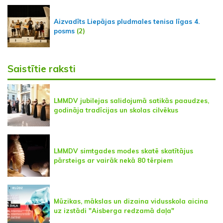
Aizvadīts Liepājas pludmales tenisa līgas 4.
posms
(2)
Saistītie raksti
LMMDV jubilejas salidojumā satikās paaudzes,
godināja tradīcijas un skolas cilvēkus
LMMDV simtgades modes skatē skatītājus
pārsteigs ar vairāk nekā 80 tērpiem
Mūzikas, mākslas un dizaina vidusskola aicina
uz izstādi "Aisberga redzamā daļa"