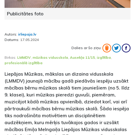
Publicitātes foto
Autors:
irliepaja.lv
Datums:
17.05.2024
Dalies ar šo ziņu:
Birkas:
LMMDV
,
mūzikas vidusskola
,
Ausekļa 11/15
,
izglītība
,
profesionālā izglītība
Liepājas Mūzikas, mākslas un dizaina vidusskola
(LMMDV) jaunajā mācību gadā piedāvās iespēju uzsākt
mācības bērnu mūzikas skolā tiem jauniešiem (no 5. līdz
9. klasei), kuri mūzikas pieredzi guvuši, piemēram,
muzicējot kādā mūzikas apvienībā, dziedot korī, vai arī
pārtraukuši mācības bērnu mūzikas skolā. Šāda iespēja
tiks nodrošināta motivētiem un disciplinētiem
audzēkņiem, kuru mērķis tuvākajos gados ir uzsākt
mācības Emiļa Melngaiļa Liepājas Mūzikas vidusskolas