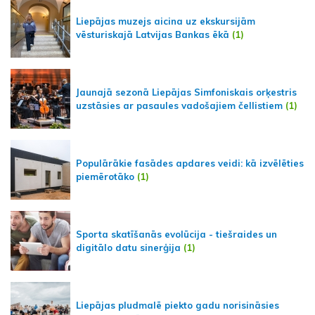
Liepājas muzejs aicina uz ekskursijām
vēsturiskajā Latvijas Bankas ēkā
(1)
Jaunajā sezonā Liepājas Simfoniskais orķestris
uzstāsies ar pasaules vadošajiem čellistiem
(1)
Populārākie fasādes apdares veidi: kā izvēlēties
piemērotāko
(1)
Sporta skatīšanās evolūcija - tiešraides un
digitālo datu sinerģija
(1)
Liepājas pludmalē piekto gadu norisināsies