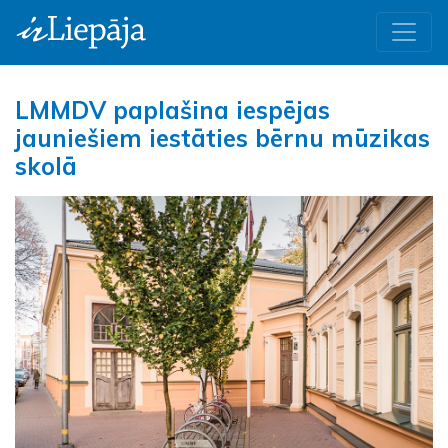
LMMDV paplašina iespējas
jauniešiem iestāties bērnu mūzikas
skolā