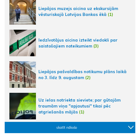
Liepājas muzejs aicina uz ekskursijām
vēsturiskajā Latvijas Bankas ēkā
(1)
Iedzīvotājus aicina izteikt viedokli par
saistošajiem noteikumiem
(3)
Liepājas pašvaldības notikumu plāns laikā
no 3. līdz 9. augustam
(2)
Uz ielas notriekta sieviete; par gūtajām
traumām viņa "apjautusi" tikai pēc
atgriešanās mājās
(1)
skatīt nākošo