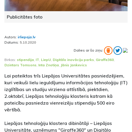
Publicitātes foto
Autors:
irliepaja.lv
Datums:
5.10.2020
Dalies ar šo ziņu:
Birkas:
stipendija
,
IT
,
LiepU
,
Digitālo inovāciju parks
,
Giraffe360
,
Dzintars Tomsons
,
Inta Znotiņa
,
Jānis Jankevics
Lai pateiktos trīs Liepājas Universitātes pasniedzējiem,
kuri veikuši lielu ieguldījumu informācijas tehnoloģiju (IT)
izglītības un studiju virziena attīstībā, piektdien,
2.oktobrī, Liepājas tehnoloģiju klasteris katram kā
pateicību pasniedza vienreizēju stipendiju 500 eiro
vērtībā.
Liepājas tehnoloģiju klastera dibinātāji – Liepājas
Universitāte, uzņēmums "Giraffe360" un Digitālo