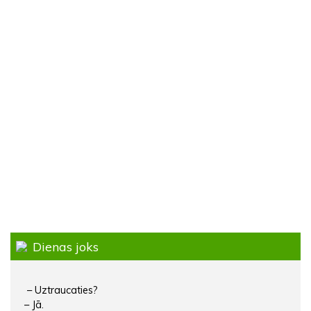
Dienas joks
– Uztraucaties?
– Jā.