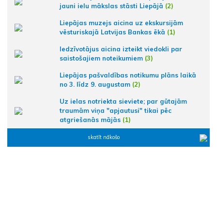
jauni ielu mākslas stāsti Liepājā
(2)
Liepājas muzejs aicina uz ekskursijām
vēsturiskajā Latvijas Bankas ēkā
(1)
Iedzīvotājus aicina izteikt viedokli par
saistošajiem noteikumiem
(3)
Liepājas pašvaldības notikumu plāns laikā
no 3. līdz 9. augustam
(2)
Uz ielas notriekta sieviete; par gūtajām
traumām viņa "apjautusi" tikai pēc
atgriešanās mājās
(1)
skatīt nākošo