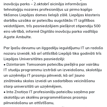
inovāciju parks – 2.oktobrī aicināja informācijas
tehnoloģiju nozares profesionāļus uz pirmo kopīgo
tikšanos Liepājas domes lielajā zālē. Liepājas klasteris
darbību uzsāka ar pateicību augstākās IT izglītības
veidotājiem, trīs pasniedzējiem piešķirot stipendiju 500
eiro vērtībā, informē Digitālo inovāciju parka vadītāja
Agate Ambulte.
Par īpašu devumu un ilggadēju ieguldījumu IT un radošo
nozaru izveidē, kā arī attīstībā Liepājā tika godināti trīs
Liepājas Universitātes pasniedzēji:
• Dzintaram Tomsonam pateicību piešķīra par vairāku
IT studiju programmu izstrādi un izveidošanu, skolotāju
un uzņēmēju IT prasmju pilnveidi, kā arī Jauno
zinātnieku skolas izveidi un sadarbības veicināšanu
starp universitāti un uzņēmējiem,
• Inta Znotiņa IT profesionāļu pateicību saņēma par
skolotāju un skolēnu programmēšanas prasmju
pilnveidošanu un attīstīšanu,