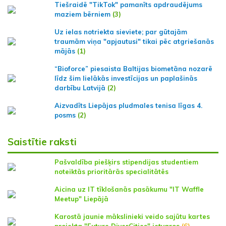
Tiešraidē "TikTok" pamanīts apdraudējums
maziem bērniem
(3)
Uz ielas notriekta sieviete; par gūtajām
traumām viņa "apjautusi" tikai pēc atgriešanās
mājās
(1)
“Bioforce” piesaista Baltijas biometāna nozarē
līdz šim lielākās investīcijas un paplašinās
darbību Latvijā
(2)
Aizvadīts Liepājas pludmales tenisa līgas 4.
posms
(2)
Saistītie raksti
Pašvaldība piešķirs stipendijas studentiem
noteiktās prioritārās specialitātēs
Aicina uz IT tīklošanās pasākumu "IT Waffle
Meetup" Liepājā
Karostā jaunie mākslinieki veido sajūtu kartes
projekta "Future DiverCities" ietvaros
(6)