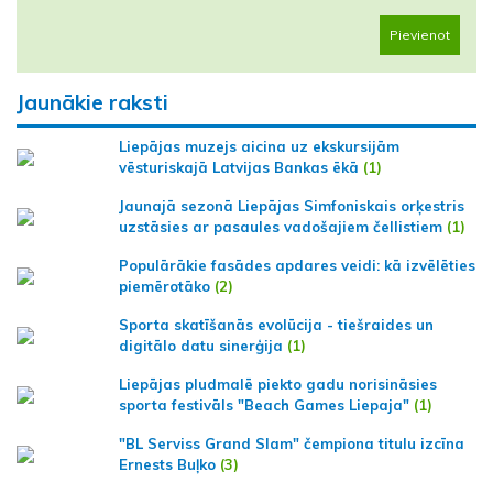
Pievienot
Jaunākie raksti
Liepājas muzejs aicina uz ekskursijām
vēsturiskajā Latvijas Bankas ēkā
(1)
Jaunajā sezonā Liepājas Simfoniskais orķestris
uzstāsies ar pasaules vadošajiem čellistiem
(1)
Populārākie fasādes apdares veidi: kā izvēlēties
piemērotāko
(2)
Sporta skatīšanās evolūcija - tiešraides un
digitālo datu sinerģija
(1)
Liepājas pludmalē piekto gadu norisināsies
sporta festivāls "Beach Games Liepaja"
(1)
"BL Serviss Grand Slam" čempiona titulu izcīna
Ernests Buļko
(3)