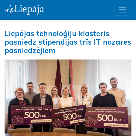
Liepājas tehnoloģiju klasteris
pasniedz stipendijas trīs IT nozares
pasniedzējiem