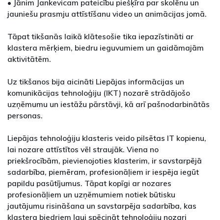
• Jānim Jankevicam pateicību piešķīra par skolēnu un
jauniešu prasmju attīstīšanu video un animācijas jomā.
Tāpat tikšanās laikā klātesošie tika iepazīstināti ar
klastera mērķiem, biedru ieguvumiem un gaidāmajām
aktivitātēm.
Uz tikšanos bija aicināti Liepājas informācijas un
komunikācijas tehnoloģiju (IKT) nozarē strādājošo
uzņēmumu un iestāžu pārstāvji, kā arī pašnodarbinātās
personas.
Liepājas tehnoloģiju klasteris veido pilsētas IT kopienu,
lai nozare attīstītos vēl straujāk. Viena no
priekšrocībām, pievienojoties klasterim, ir savstarpējā
sadarbība, piemēram, profesionāļiem ir iespēja iegūt
papildu pasūtījumus. Tāpat kopīgi ar nozares
profesionāļiem un uzņēmumiem notiek būtisku
jautājumu risināšana un savstarpēja sadarbība, kas
klastera biedriem ļauj spēcināt tehnoloģiju nozari