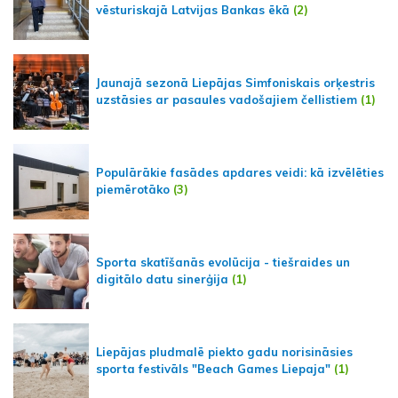
vēsturiskajā Latvijas Bankas ēkā
(2)
Jaunajā sezonā Liepājas Simfoniskais orķestris
uzstāsies ar pasaules vadošajiem čellistiem
(1)
Populārākie fasādes apdares veidi: kā izvēlēties
piemērotāko
(3)
Sporta skatīšanās evolūcija - tiešraides un
digitālo datu sinerģija
(1)
Liepājas pludmalē piekto gadu norisināsies
sporta festivāls "Beach Games Liepaja"
(1)