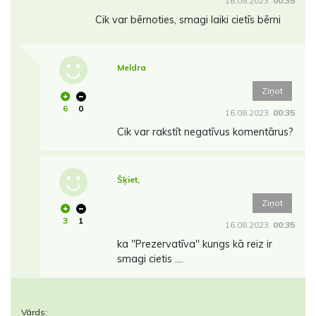
16.08.2023.
00:35
Cik var bērnoties, smagi laiki cietīs bērni
Meldra
Ziņot
6
0
16.08.2023.
00:35
Cik var rakstīt negatīvus komentārus?
Šķiet,
Ziņot
3
1
16.08.2023.
00:35
ka ''Prezervatīva'' kungs kā reiz ir
smagi cietis ....
Vārds: