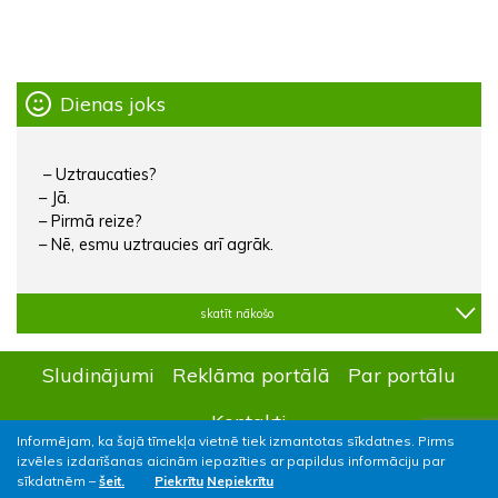
Dienas joks
– Uztraucaties?
– Jā.
– Pirmā reize?
– Nē, esmu uztraucies arī agrāk.
skatīt nākošo
Sludinājumi
Reklāma portālā
Par portālu
Kontakti
Informējam, ka šajā tīmekļa vietnē tiek izmantotas sīkdatnes. Pirms
izvēles izdarīšanas aicinām iepazīties ar papildus informāciju par
sīkdatnēm –
šeit.
Piekrītu
Nepiekrītu