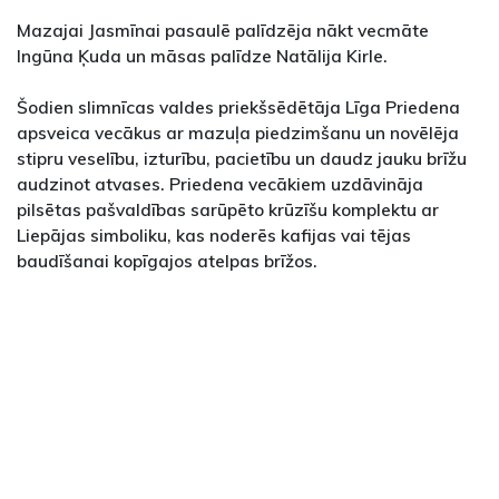
Mazajai Jasmīnai pasaulē palīdzēja nākt vecmāte
Ingūna Ķuda un māsas palīdze Natālija Kirle.
Šodien slimnīcas valdes priekšsēdētāja Līga Priedena
apsveica vecākus ar mazuļa piedzimšanu un novēlēja
stipru veselību, izturību, pacietību un daudz jauku brīžu
audzinot atvases. Priedena vecākiem uzdāvināja
pilsētas pašvaldības sarūpēto krūzīšu komplektu ar
Liepājas simboliku, kas noderēs kafijas vai tējas
baudīšanai kopīgajos atelpas brīžos.