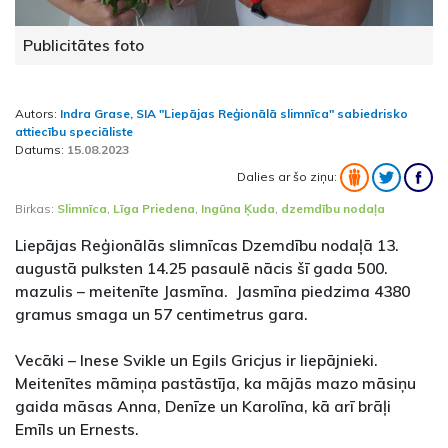
Publicitātes foto
Autors:
Indra Grase, SIA "Liepājas Reģionālā slimnīca" sabiedrisko
attiecību speciāliste
Datums:
15.08.2023
Dalies ar šo ziņu:
Birkas:
Slimnīca
,
Līga Priedena
,
Ingūna Ķuda
,
dzemdību nodaļa
Liepājas Reģionālās slimnīcas Dzemdību nodaļā 13.
augustā pulksten 14.25 pasaulē nācis šī gada 500.
mazulis – meitenīte Jasmīna. Jasmīna piedzima 4380
gramus smaga un 57 centimetrus gara.
Vecāki – Inese Svikle un Egils Gricjus ir liepājnieki.
Meitenītes māmiņa pastāstīja, ka mājās mazo māsiņu
gaida māsas Anna, Denīze un Karolīna, kā arī brāļi
Emīls un Ernests.