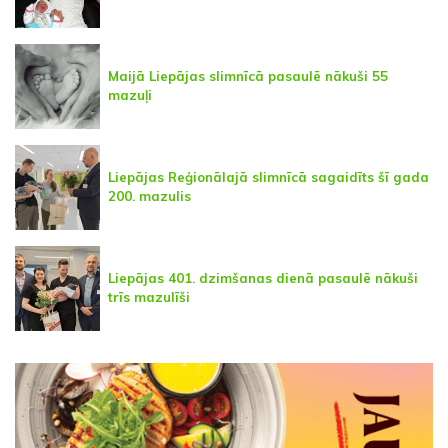
Maijā Liepājas slimnīcā pasaulē nākuši 55
mazuļi
Liepājas Reģionālajā slimnīcā sagaidīts šī gada
200. mazulis
Liepājas 401. dzimšanas dienā pasaulē nākuši
trīs mazulīši