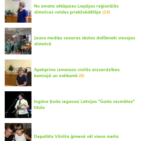
No amata atkāpsies Liepājas reģionālās
slimnīcas valdes priekšsēdētāja
(24)
Jauno mediķu vasaras skolas dalībnieki viesojas
slimnīcā
Apstiprina izmaiņas civilās aizsardzības
komisijā un nolikumā
(6)
Ingūna Ķuda ieguvusi Latvijas "Gada vecmātes"
titulu
Deputāta Vilnīša ģimenē vēl viena meita