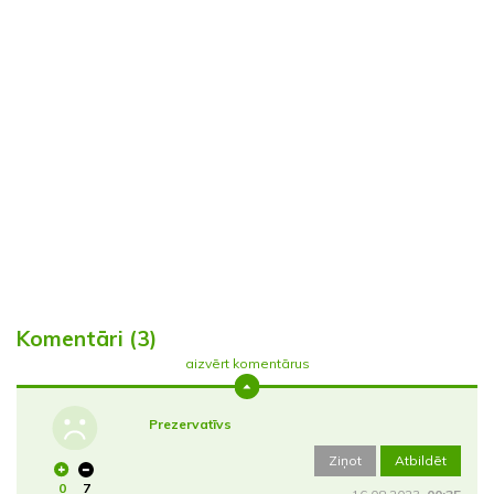
Komentāri (3)
aizvērt komentārus
Prezervatīvs
Ziņot
Atbildēt
0
7