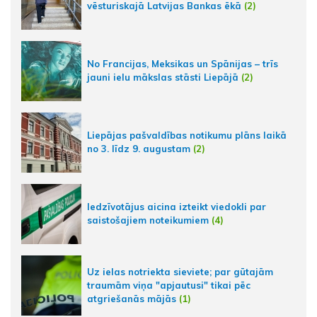
vēsturiskajā Latvijas Bankas ēkā
(2)
No Francijas, Meksikas un Spānijas – trīs
jauni ielu mākslas stāsti Liepājā
(2)
Liepājas pašvaldības notikumu plāns laikā
no 3. līdz 9. augustam
(2)
Iedzīvotājus aicina izteikt viedokli par
saistošajiem noteikumiem
(4)
Uz ielas notriekta sieviete; par gūtajām
traumām viņa "apjautusi" tikai pēc
atgriešanās mājās
(1)