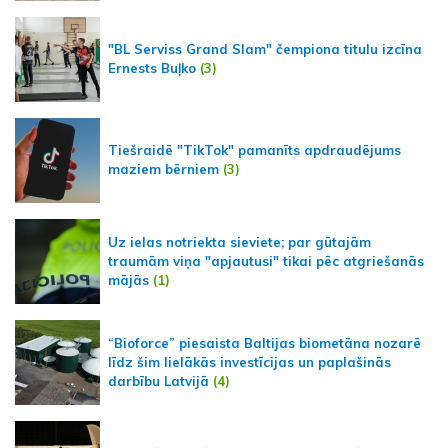
"BL Serviss Grand Slam" čempiona titulu izcīna
Ernests Buļko
(3)
Tiešraidē "TikTok" pamanīts apdraudējums
maziem bērniem
(3)
Uz ielas notriekta sieviete; par gūtajām
traumām viņa "apjautusi" tikai pēc atgriešanās
mājās
(1)
“Bioforce” piesaista Baltijas biometāna nozarē
līdz šim lielākās investīcijas un paplašinās
darbību Latvijā
(4)