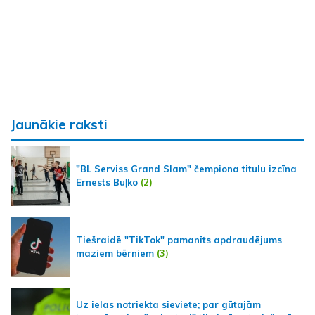
Jaunākie raksti
"BL Serviss Grand Slam" čempiona titulu izcīna
Ernests Buļko
(2)
Tiešraidē "TikTok" pamanīts apdraudējums
maziem bērniem
(3)
Uz ielas notriekta sieviete; par gūtajām