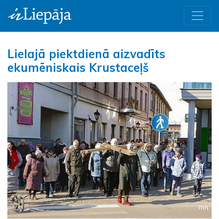
Lielajā piektdienā aizvadīts
ekumēniskais Krustaceļš