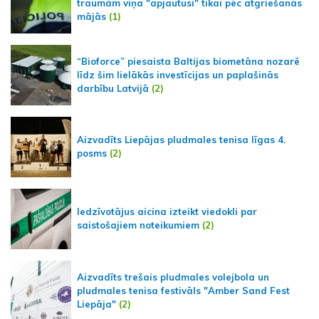
traumām viņa "apjautusi" tikai pēc atgriešanās
mājās
(1)
“Bioforce” piesaista Baltijas biometāna nozarē
līdz šim lielākās investīcijas un paplašinās
darbību Latvijā
(2)
Aizvadīts Liepājas pludmales tenisa līgas 4.
posms
(2)
Iedzīvotājus aicina izteikt viedokli par
saistošajiem noteikumiem
(2)
Aizvadīts trešais pludmales volejbola un
pludmales tenisa festivāls "Amber Sand Fest
Liepāja"
(2)