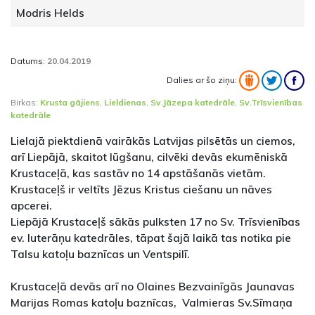
Modris Helds
Datums:
20.04.2019
Dalies ar šo ziņu:
Birkas:
Krusta gājiens
,
Lieldienas
,
Sv.Jāzepa katedrāle
,
Sv.Trīsvienības
katedrāle
Lielajā piektdienā vairākās Latvijas pilsētās un ciemos,
arī Liepājā, skaitot lūgšanu, cilvēki devās ekumēniskā
Krustaceļā, kas sastāv no 14 apstāšanās vietām.
Krustaceļš ir veltīts Jēzus Kristus ciešanu un nāves
apcerei.
Liepājā Krustaceļš sākās pulksten 17 no Sv. Trīsvienības
ev. luterāņu katedrāles, tāpat šajā laikā tas notika pie
Talsu katoļu baznīcas un Ventspilī.
Krustaceļā devās arī no Olaines Bezvainīgās Jaunavas
Marijas Romas katoļu baznīcas, Valmieras Sv.Sīmaņa