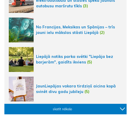
elektroautobusi un stāsies spēkā jaunais
autobusu maršrutu tīkls
(3)
No Francijas, Meksikas un Spānijas – trīs
jauni ielu mākslas stāsti Liepājā
(2)
Liepājā notiks parka svētki "Liepāja bez
barjerām", gaidīts ikviens
(5)
JaunLiepājas vakara tirdziņš aicina kopā
svinēt divu gadu jubileju
(5)
skatīt nākošo