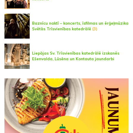
Baznīcu naktī – koncerts, īsfilmas un ērģeļmūzika
Svētās Trīsvienības katedrālē
(3)
Liepājas Sv. Trīsvienības katedrālē izskanēs
Ešenvalda, Lūsēna un Kontauta jaundarbi