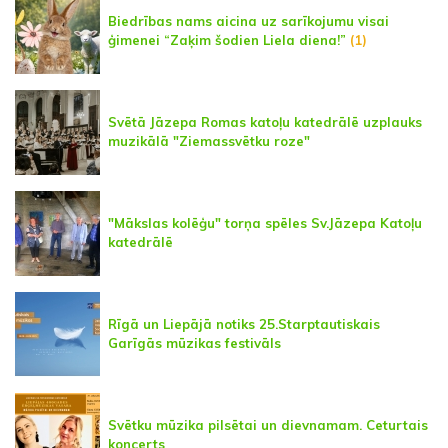
Biedrības nams aicina uz sarīkojumu visai
ģimenei “Zaķim šodien Liela diena!”
(1)
Svētā Jāzepa Romas katoļu katedrālē uzplauks
muzikālā "Ziemassvētku roze"
"Mākslas kolēģu" torņa spēles Sv.Jāzepa Katoļu
katedrālē
Rīgā un Liepājā notiks 25.Starptautiskais
Garīgās mūzikas festivāls
Svētku mūzika pilsētai un dievnamam. Ceturtais
koncerts