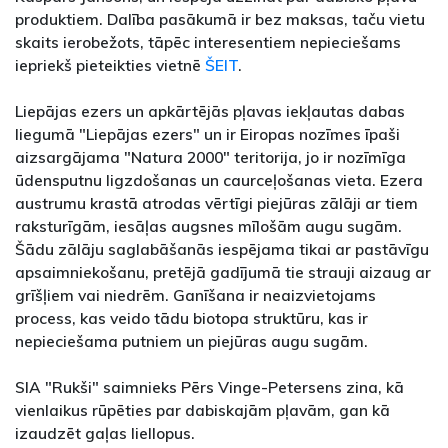
produktiem. Dalība pasākumā ir bez maksas, taču vietu
skaits ierobežots, tāpēc interesentiem nepieciešams
iepriekš pieteikties vietnē
ŠEIT
.
Liepājas ezers un apkārtējās pļavas iekļautas dabas
liegumā "Liepājas ezers" un ir Eiropas nozīmes īpaši
aizsargājama "Natura 2000" teritorija, jo ir nozīmīga
ūdensputnu ligzdošanas un caurceļošanas vieta. Ezera
austrumu krastā atrodas vērtīgi piejūras zālāji ar tiem
raksturīgām, iesāļas augsnes mīlošām augu sugām.
Šādu zālāju saglabāšanās iespējama tikai ar pastāvīgu
apsaimniekošanu, pretējā gadījumā tie strauji aizaug ar
grīšļiem vai niedrēm. Ganīšana ir neaizvietojams
process, kas veido tādu biotopa struktūru, kas ir
nepieciešama putniem un piejūras augu sugām.
SIA "Rukši" saimnieks Pērs Vinge-Petersens zina, kā
vienlaikus rūpēties par dabiskajām pļavām, gan kā
izaudzēt gaļas liellopus.