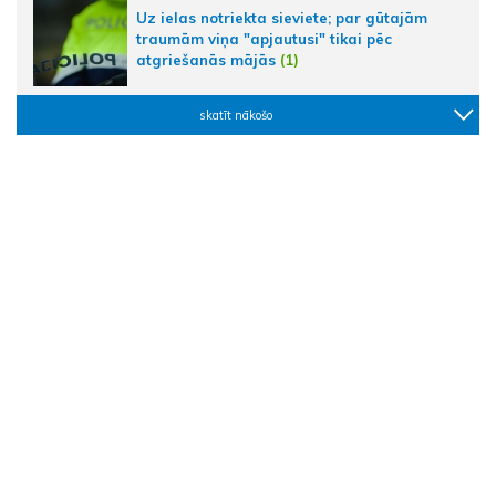
Uz ielas notriekta sieviete; par gūtajām
traumām viņa "apjautusi" tikai pēc
atgriešanās mājās
(1)
skatīt nākošo