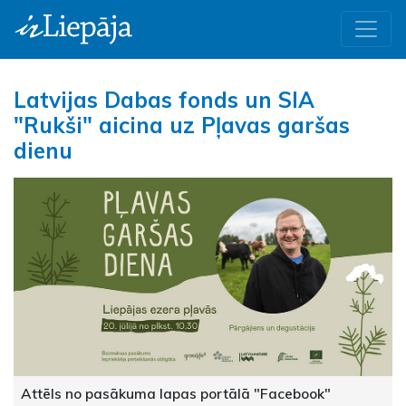
Latvijas Dabas fonds un SIA
"Rukši" aicina uz Pļavas garšas
dienu
Attēls no pasākuma lapas portālā "Facebook"