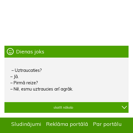
Dienas joks
– Uztraucaties?
– Jā.
– Pirmā reize?
– Nē, esmu uztraucies arī agrāk.
skatīt nākošo
Sludinājumi
Reklāma portālā
Par portālu