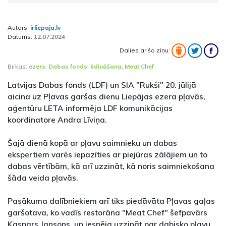
Autors:
irliepaja.lv
Datums:
12.07.2024
Dalies ar šo ziņu:
Birkas:
ezers
,
Dabas fonds
,
ēdināšana
,
Meat Chef
Latvijas Dabas fonds (LDF) un SIA "Rukši" 20. jūlijā
aicina uz Pļavas garšas dienu Liepājas ezera pļavās,
aģentūru LETA informēja LDF komunikācijas
koordinatore Andra Līviņa.
Šajā dienā kopā ar pļavu saimnieku un dabas
ekspertiem varēs iepazīties ar piejūras zālājiem un to
dabas vērtībām, kā arī uzzināt, kā noris saimniekošana
šāda veida pļavās.
Pasākuma dalībniekiem arī tiks piedāvāta Pļavas gaļas
garšotava, ko vadīs restorāna "Meat Chef" šefpavārs
Kaspars Jansons, un iespēja uzzināt par dabisko pļavu