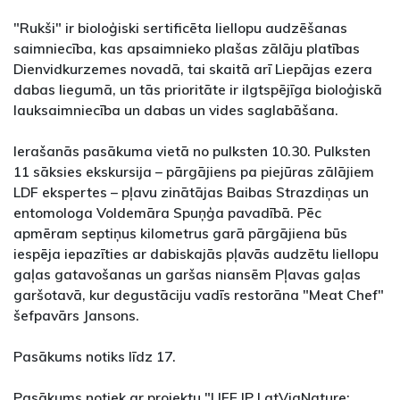
"Rukši" ir bioloģiski sertificēta liellopu audzēšanas
saimniecība, kas apsaimnieko plašas zālāju platības
Dienvidkurzemes novadā, tai skaitā arī Liepājas ezera
dabas liegumā, un tās prioritāte ir ilgtspējīga bioloģiskā
lauksaimniecība un dabas un vides saglabāšana.
Ierašanās pasākuma vietā no pulksten 10.30. Pulksten
11 sāksies ekskursija – pārgājiens pa piejūras zālājiem
LDF ekspertes – pļavu zinātājas Baibas Strazdiņas un
entomologa Voldemāra Spuņģa pavadībā. Pēc
apmēram septiņus kilometrus garā pārgājiena būs
iespēja iepazīties ar dabiskajās pļavās audzētu liellopu
gaļas gatavošanas un garšas niansēm Pļavas gaļas
garšotavā, kur degustāciju vadīs restorāna "Meat Chef"
šefpavārs Jansons.
Pasākums notiks līdz 17.
Pasākums notiek ar projektu "LIFE IP LatViaNature: