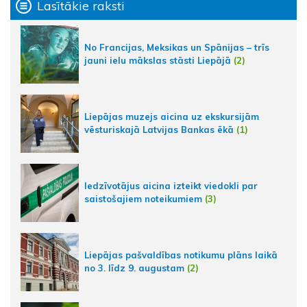
Lasītākie raksti
No Francijas, Meksikas un Spānijas – trīs
jauni ielu mākslas stāsti Liepājā
(2)
Liepājas muzejs aicina uz ekskursijām
vēsturiskajā Latvijas Bankas ēkā
(1)
Iedzīvotājus aicina izteikt viedokli par
saistošajiem noteikumiem
(3)
Liepājas pašvaldības notikumu plāns laikā
no 3. līdz 9. augustam
(2)