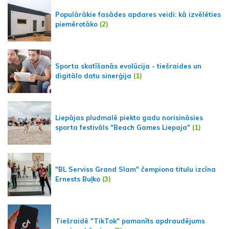
Populārākie fasādes apdares veidi: kā izvēlēties
piemērotāko
(2)
Sporta skatīšanās evolūcija - tiešraides un
digitālo datu sinerģija
(1)
Liepājas pludmalē piekto gadu norisināsies
sporta festivāls "Beach Games Liepaja"
(1)
"BL Serviss Grand Slam" čempiona titulu izcīna
Ernests Buļko
(3)
Tiešraidē "TikTok" pamanīts apdraudējums