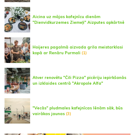
Aicina uz mājas kafejnīcu dienām
"Dienvidkurzemes Ziemeļi" Aizputes apkārtnē
Hoijeres pagalmā aizvada grila meistarklasi
kopā ar Renāru Purmali
(1)
Atver renovētu "Čili Pizza" picēriju iepirkšanās
un izklaides centrā "Akropole Alfa"
"Vecās" pludmales kafejnīcas lēnām sāk, būs
vairākas jaunas
(3)