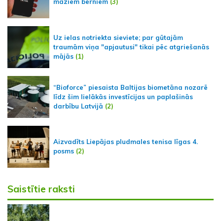
maziem bērniem
(3)
Uz ielas notriekta sieviete; par gūtajām
traumām viņa "apjautusi" tikai pēc atgriešanās
mājās
(1)
“Bioforce” piesaista Baltijas biometāna nozarē
līdz šim lielākās investīcijas un paplašinās
darbību Latvijā
(2)
Aizvadīts Liepājas pludmales tenisa līgas 4.
posms
(2)
Saistītie raksti