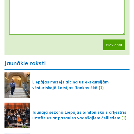
Pievienot
Jaunākie raksti
Liepājas muzejs aicina uz ekskursijām
vēsturiskajā Latvijas Bankas ēkā
(1)
Jaunajā sezonā Liepājas Simfoniskais orķestris
uzstāsies ar pasaules vadošajiem čellistiem
(1)