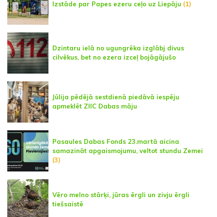
Izstāde par Papes ezeru ceļo uz Liepāju
(1)
Dzintaru ielā no ugungrēka izglābj divus
cilvēkus, bet no ezera izceļ bojāgājušo
Jūlija pēdējā sestdienā piedāvā iespēju
apmeklēt ZIIC Dabas māju
Pasaules Dabas Fonds 23.martā aicina
samazināt apgaismojumu, veltot stundu Zemei
(3)
Vēro melno stārķi, jūras ērgli un zivju ērgli
tiešsaistē