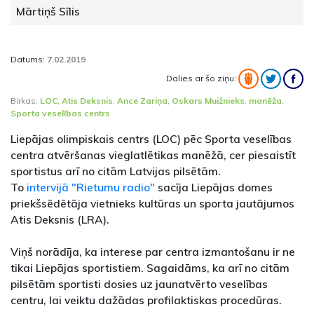
Mārtiņš Sīlis
Datums:
7.02.2019
Dalies ar šo ziņu:
Birkas:
LOC
,
Atis Deksnis
,
Ance Zariņa
,
Oskars Muižnieks
,
manēža
,
Sporta veselības centrs
Liepājas olimpiskais centrs (LOC) pēc Sporta veselības
centra atvēršanas vieglatlētikas manēžā, cer piesaistīt
sportistus arī no citām Latvijas pilsētām.
To
intervijā "Rietumu radio"
sacīja Liepājas domes
priekšsēdētāja vietnieks kultūras un sporta jautājumos
Atis Deksnis (LRA).
Viņš norādīja, ka interese par centra izmantošanu ir ne
tikai Liepājas sportistiem. Sagaidāms, ka arī no citām
pilsētām sportisti dosies uz jaunatvērto veselības
centru, lai veiktu dažādas profilaktiskas procedūras.