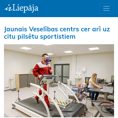
Jaunais Veselības centrs cer arī uz
citu pilsētu sportistiem