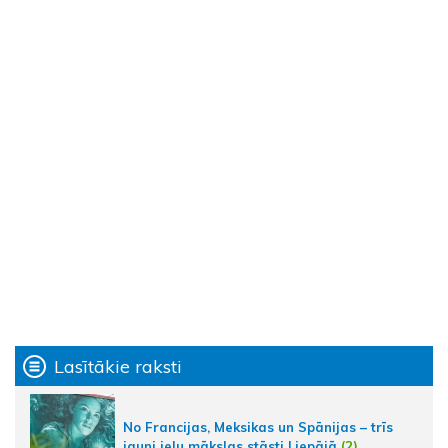
Lasītākie raksti
No Francijas, Meksikas un Spānijas – trīs
jauni ielu mākslas stāsti Liepājā
(2)