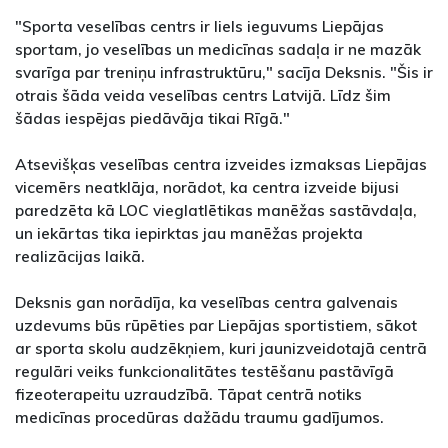
"Sporta veselības centrs ir liels ieguvums Liepājas
sportam, jo veselības un medicīnas sadaļa ir ne mazāk
svarīga par treniņu infrastruktūru," sacīja Deksnis. "Šis ir
otrais šāda veida veselības centrs Latvijā. Līdz šim
šādas iespējas piedāvāja tikai Rīgā."
Atsevišķas veselības centra izveides izmaksas Liepājas
vicemērs neatklāja, norādot, ka centra izveide bijusi
paredzēta kā LOC vieglatlētikas manēžas sastāvdaļa,
un iekārtas tika iepirktas jau manēžas projekta
realizācijas laikā.
Deksnis gan norādīja, ka veselības centra galvenais
uzdevums būs rūpēties par Liepājas sportistiem, sākot
ar sporta skolu audzēkņiem, kuri jaunizveidotajā centrā
regulāri veiks funkcionalitātes testēšanu pastāvīgā
fizeoterapeitu uzraudzībā. Tāpat centrā notiks
medicīnas procedūras dažādu traumu gadījumos.