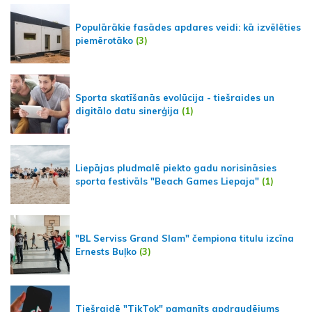
Populārākie fasādes apdares veidi: kā izvēlēties
piemērotāko
(3)
Sporta skatīšanās evolūcija - tiešraides un
digitālo datu sinerģija
(1)
Liepājas pludmalē piekto gadu norisināsies
sporta festivāls "Beach Games Liepaja"
(1)
"BL Serviss Grand Slam" čempiona titulu izcīna
Ernests Buļko
(3)
Tiešraidē "TikTok" pamanīts apdraudējums