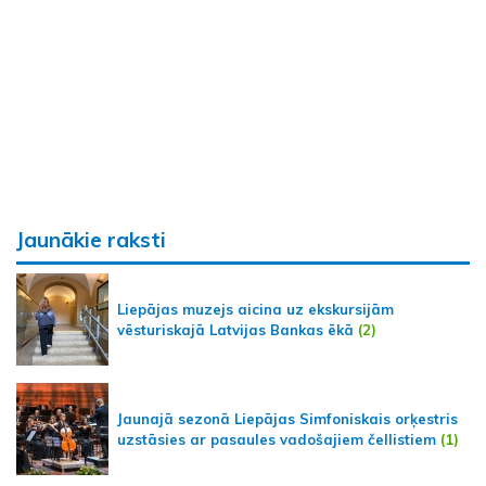
Jaunākie raksti
Liepājas muzejs aicina uz ekskursijām
vēsturiskajā Latvijas Bankas ēkā
(2)
Jaunajā sezonā Liepājas Simfoniskais orķestris
uzstāsies ar pasaules vadošajiem čellistiem
(1)