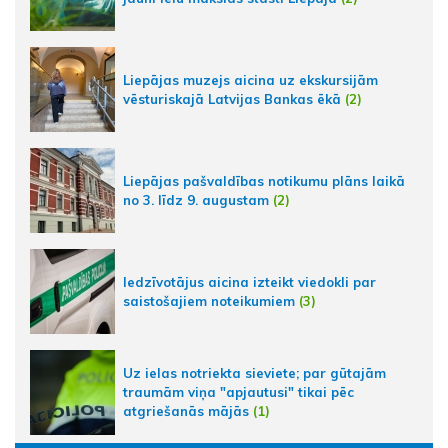
Liepājas muzejs aicina uz ekskursijām
vēsturiskajā Latvijas Bankas ēkā
(2)
Liepājas pašvaldības notikumu plāns laikā
no 3. līdz 9. augustam
(2)
Iedzīvotājus aicina izteikt viedokli par
saistošajiem noteikumiem
(3)
Uz ielas notriekta sieviete; par gūtajām
traumām viņa "apjautusi" tikai pēc
atgriešanās mājās
(1)