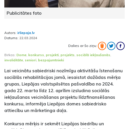
Publicitātes foto
Autors:
irliepaja.lv
Datums:
22.03.2024
Dalies ar šo ziņu:
Birkas:
Dome
,
konkurss
,
projekti
,
projekts
,
sociālā iekļaušanās
,
invaliditāte
,
seniori
,
bezpajumtnieki
Lai veicinātu sabiedriski nozīmīgu aktivitāšu īstenošanu
sociālās rehabilitācijas jomā, iesaistot dažādas mērķa
grupas, Liepājas valstspilsētas pašvaldība no 2024.
gada 22. marta līdz 12. aprīlim izsludina sociālās
iekļaušanas veicināšanas projektu līdzfinansēšanas
konkursu, informēja Liepājas domes sabiedrisko
attiecību un mārketinga daļa.
Konkursa mērķis ir sekmēt Liepājas biedrību un