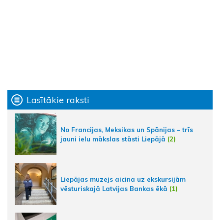
Lasītākie raksti
No Francijas, Meksikas un Spānijas – trīs
jauni ielu mākslas stāsti Liepājā
(2)
Liepājas muzejs aicina uz ekskursijām
vēsturiskajā Latvijas Bankas ēkā
(1)