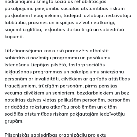
nodibinājumu sniegto sociālās rehabilitācijas
pakalpojumu pieejamību sociālās atstumtības riskam
pakļautiem liepājniekiem, tādējādi uzlabojot iedzīvotāju
labbūtību, prasmes un iespējas dzīvot neatkarīgi,
saņemt izglītību, iekļauties darba tirgū un sabiedrībā
kopumā.
Līdzfinansējuma konkursā paredzēts atbalstīt
sabiedriski nozīmīgu programmu un pasākumu
īstenošanu Liepājas pilsētā, tostarp sociālās
iekļaušanas programmas un pakalpojumu sniegšanu
personām ar invaliditāti, cilvēkiem ar garīgās attīstības
traucējumiem, trūcīgām personām, pirms pensijas
vecuma cilvēkiem un senioriem, bezdarbniekiem un bez
noteiktas dzīves vietas palikušām personām, personām
ar dažāda rakstura atkarību problēmām un citām
sociālās atstumtības riskam pakļautajām iedzīvotāju
grupām.
Pilsoniskās sabiedrības organizāciju projektu