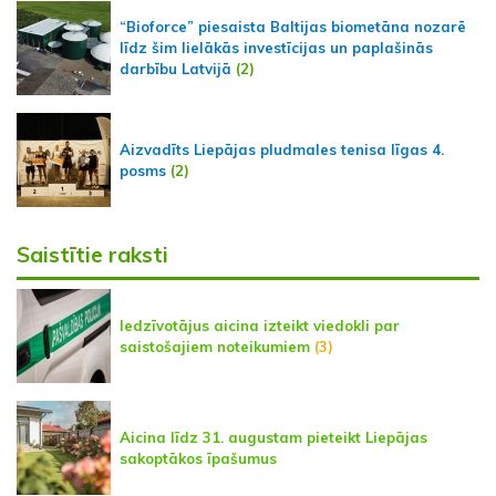
“Bioforce” piesaista Baltijas biometāna nozarē
līdz šim lielākās investīcijas un paplašinās
darbību Latvijā
(2)
Aizvadīts Liepājas pludmales tenisa līgas 4.
posms
(2)
Saistītie raksti
Iedzīvotājus aicina izteikt viedokli par
saistošajiem noteikumiem
(3)
Aicina līdz 31. augustam pieteikt Liepājas
sakoptākos īpašumus