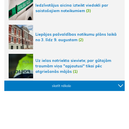
Iedzīvotājus aicina izteikt viedokli par
saistošajiem noteikumiem
(3)
Liepājas pašvaldības notikumu plāns laikā
no 3. līdz 9. augustam
(2)
Uz ielas notriekta sieviete; par gūtajām
traumām viņa "apjautusi" tikai pēc
atgriešanās mājās
(1)
skatīt nākošo