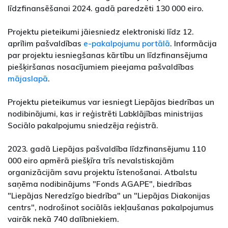
līdzfinansēšanai 2024. gadā paredzēti 130 000 eiro.
Projektu pieteikumi jāiesniedz elektroniski līdz 12.
aprīlim pašvaldības
e-pakalpojumu portālā
. Informācija
par projektu iesniegšanas kārtību un līdzfinansējuma
piešķiršanas nosacījumiem pieejama pašvaldības
mājaslapā
.
Projektu pieteikumus var iesniegt Liepājas biedrības un
nodibinājumi, kas ir reģistrēti Labklājības ministrijas
Sociālo pakalpojumu sniedzēja reģistrā.
2023. gadā Liepājas pašvaldība līdzfinansējumu 110
000 eiro apmērā piešķīra trīs nevalstiskajām
organizācijām savu projektu īstenošanai. Atbalstu
saņēma nodibinājums "Fonds AGAPE", biedrības
"Liepājas Neredzīgo biedrība" un "Liepājas Diakonijas
centrs", nodrošinot sociālās iekļaušanas pakalpojumus
vairāk nekā 740 dalībniekiem.