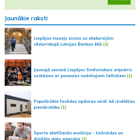
Jaunākie raksti
Liepājas muzejs aicina uz ekskursijām
vēsturiskajā Latvijas Bankas ēkā
(1)
Jaunajā sezonā Liepājas Simfoniskais orķestris
uzstāsies ar pasaules vadošajiem čellistiem
(1)
Populārākie fasādes apdares veidi: kā izvēlēties
piemērotāko
(1)
Sporta skatīšanās evolūcija - tiešraides un
digitālo datu sinerģija
(1)