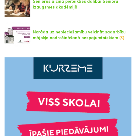
Seniorus aicina pieteikties dalībai Senioru
Izaugsmes akadēmijā
Norāda uz nepieciešamību veicināt sadarbību
mājokļa nodrošināšanā bezpajumtniekiem
(3)