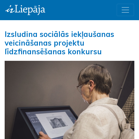
Izsludina sociālās iekļaušanas
veicināšanas projektu
līdzfinansēšanas konkursu