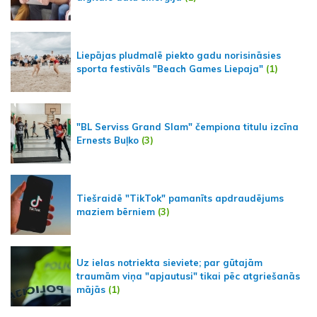
Liepājas pludmalē piekto gadu norisināsies
sporta festivāls "Beach Games Liepaja"
(1)
"BL Serviss Grand Slam" čempiona titulu izcīna
Ernests Buļko
(3)
Tiešraidē "TikTok" pamanīts apdraudējums
maziem bērniem
(3)
Uz ielas notriekta sieviete; par gūtajām
traumām viņa "apjautusi" tikai pēc atgriešanās
mājās
(1)