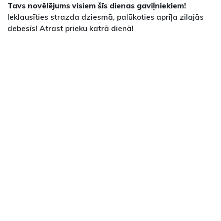
Tavs novēlējums visiem šīs dienas gaviļniekiem!
Ieklausīties strazda dziesmā, palūkoties aprīļa zilajās
debesīs! Atrast prieku katrā dienā!