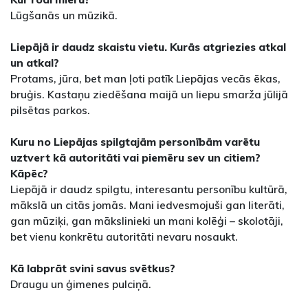
Lūgšanās un mūzikā.
Liepājā ir daudz skaistu vietu. Kurās atgriezies atkal
un atkal?
Protams, jūra, bet man ļoti patīk Liepājas vecās ēkas,
bruģis. Kastaņu ziedēšana maijā un liepu smarža jūlijā
pilsētas parkos.
Kuru no Liepājas spilgtajām personībām varētu
uztvert kā autoritāti vai piemēru sev un citiem?
Kāpēc?
Liepājā ir daudz spilgtu, interesantu personību kultūrā,
mākslā un citās jomās. Mani iedvesmojuši gan literāti,
gan mūziķi, gan mākslinieki un mani kolēģi – skolotāji,
bet vienu konkrētu autoritāti nevaru nosaukt.
Kā labprāt svini savus svētkus?
Draugu un ģimenes pulciņā.