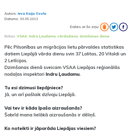
Autors:
Ieva Kaija Ozola
Datums:
30.05.2013
Dalies ar šo ziņu:
Birkas:
VSAA
,
Indra Ļaudama
,
vārdadiena
,
dzimšanas diena
Pēc Pilsonības un migrācijas lietu pārvaldes statistikas
datiem Liepājā vārda dienu svin 37 Lolitas, 20 Vitoldi un
2 Letīcijas.
Dzimšanas dienā sveicam VSAA Liepājas reģionālās
nodaļas inspektori
Indru Ļaudamu
.
Tu esi dzimusi liepājniece?
Jā, un arī pašlaik dzīvoju Liepājā.
Vai tev ir kāda īpaša aizraušanās?
Šobrīd mana lielākā aizraušanās ir dēliņš.
Ko noteikti ir jāparāda Liepājas viesiem?