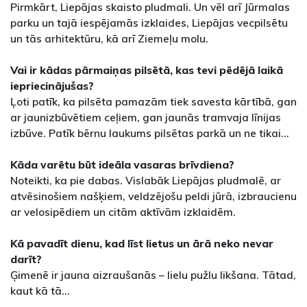
Pirmkārt, Liepājas skaisto pludmali. Un vēl arī Jūrmalas
parku un tajā iespējamās izklaides, Liepājas vecpilsētu
un tās arhitektūru, kā arī Ziemeļu molu.
Vai ir kādas pārmaiņas pilsētā, kas tevi pēdējā laikā
iepriecinājušas?
Ļoti patīk, ka pilsēta pamazām tiek savesta kārtībā, gan
ar jaunizbūvētiem ceļiem, gan jaunās tramvaja līnijas
izbūve. Patīk bērnu laukums pilsētas parkā un ne tikai…
Kāda varētu būt ideāla vasaras brīvdiena?
Noteikti, ka pie dabas. Vislabāk Liepājas pludmalē, ar
atvēsinošiem našķiem, veldzējošu peldi jūrā, izbraucienu
ar velosipēdiem un citām aktīvām izklaidēm.
Kā pavadīt dienu, kad līst lietus un ārā neko nevar
darīt?
Ģimenē ir jauna aizraušanās – lielu pužlu likšana. Tātad,
kaut kā tā…