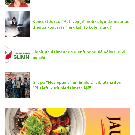
Koncertdārzā "Pūt, vējiņi!" notiks Igo dzimšanas
dienas koncerts "Ieraksti to kalendārā!"
Liepājas dzimšanas dienā pasaulē nākuši divi
puisīši
Grupa "Noslēpums" un Emīls Dreiblats izdod
"Pilsētā, kurā piedzimst vējš"