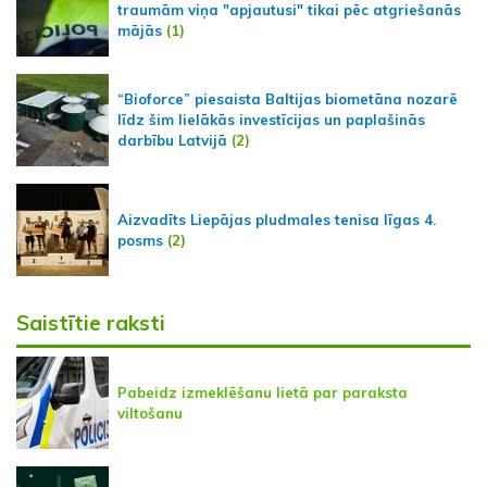
traumām viņa "apjautusi" tikai pēc atgriešanās
mājās
(1)
“Bioforce” piesaista Baltijas biometāna nozarē
līdz šim lielākās investīcijas un paplašinās
darbību Latvijā
(2)
Aizvadīts Liepājas pludmales tenisa līgas 4.
posms
(2)
Saistītie raksti
Pabeidz izmeklēšanu lietā par paraksta
viltošanu