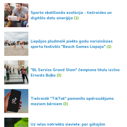
Sporta skatīšanās evolūcija - tiešraides un
digitālo datu sinerģija
(1)
Liepājas pludmalē piekto gadu norisināsies
sporta festivāls "Beach Games Liepaja"
(1)
"BL Serviss Grand Slam" čempiona titulu izcīna
Ernests Buļko
(3)
Tiešraidē "TikTok" pamanīts apdraudējums
maziem bērniem
(3)
Uz ielas notriekta sieviete; par gūtajām