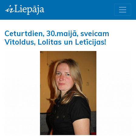
Ceturtdien, 30.maijā, sveicam
Vitoldus, Lolitas un Letīcijas!