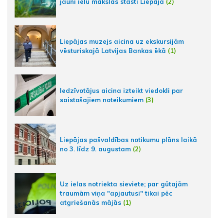
jauni ielu mākslas stāsti Liepājā
(2)
Liepājas muzejs aicina uz ekskursijām
vēsturiskajā Latvijas Bankas ēkā
(1)
Iedzīvotājus aicina izteikt viedokli par
saistošajiem noteikumiem
(3)
Liepājas pašvaldības notikumu plāns laikā
no 3. līdz 9. augustam
(2)
Uz ielas notriekta sieviete; par gūtajām
traumām viņa "apjautusi" tikai pēc
atgriešanās mājās
(1)