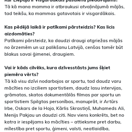
Tā kā mana mamma ir atbraukusi atvaļinājumā mājās,
tad teikšu, ka mammas gatavotais ir visgardākais.
Kas pēdējā laikā ir patīkami pārsteidzis? Kas licis
aizdomāties?
Patīkami pārsteidz, ka daudzi draugi atgriežas mājās
no ārzemēm un uz palikšanu Latvijā, cenšas tomēr būt
blakus savai ģimenei, draugiem.
Vai ir kāds cilvēks, kura dzīvesstāsts jums šķiet
piemēra vērts?
Tā kā visu dzīvi nodarbojos ar sportu, tad daudz varu
mācīties no izciliem sportistiem, daudz lasu intervijas,
grāmatas, skatos dokumentālās filmas par sportu un
sportistiem Spilgtas personības, manuprāt, ir Artūrs
Irbe, Oskars de la Hoja, Kārlis Skrastiņš, Muhameds Ali,
Menijs Pakjau un daudzi citi. Nav viens konkrēts, bet no
katra ir iespējams ko mācīties – attieksme pret darbu,
mīlestība pret sportu, ģimeni, valsti, neatlaidība,