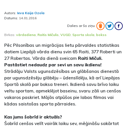
Autors:
Ieva Kaija Ozola
Datums:
14.01.2016
Dalies ar šo ziņu:
Birkas:
vārdadiena
,
Raitis Mičulis
,
VUGD
,
Sporta skola
,
bokss
Pēc Pilsonības un migrācijas lietu pārvaldes statistikas
datiem Liepājā vārda dienu svin 65 Raiti, 377 Roberti un
27 Robertas. Vārda dienā sveicam
Raiti Mičuli.
Pastāstiet nedaudz par sevi un savu ikdienu!
Strādāju Valsts ugunsdzēsības un glābšanas dienestā
par ugunsdzēsēju glābēju – ūdenslīdēju, kā arī Liepājas
Sportā skolā par boksa treneri. Ikdienā savu brīvo laiku
veltu sportam, apmeklējot baseinu, svaru zāli un cenšos
vakaros paskriet. Mājās atpūšos pie labas filmas vai
kādas saistošas sporta pārraides.
Kas jums šobrīd ir aktuāls?
Šobrīd cenšos velīt vairāk laiku sev, mēģināšu sakārtot