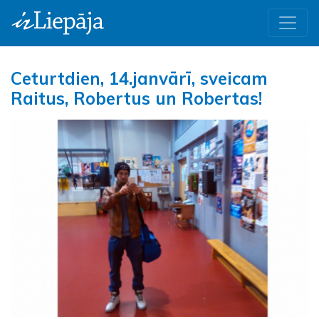
Ceturtdien, 14.janvārī, sveicam
Raitus, Robertus un Robertas!