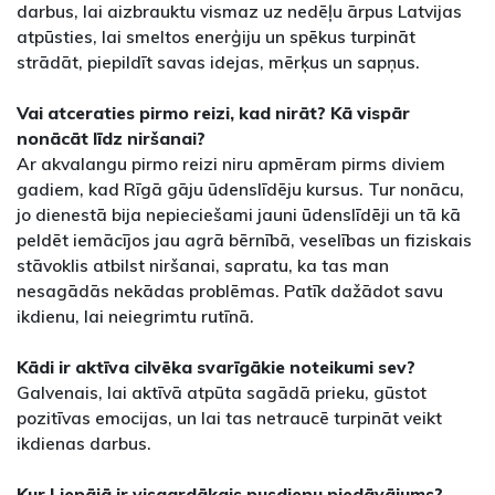
darbus, lai aizbrauktu vismaz uz nedēļu ārpus Latvijas
atpūsties, lai smeltos enerģiju un spēkus turpināt
strādāt, piepildīt savas idejas, mērķus un sapņus.
Vai atceraties pirmo reizi, kad nirāt? Kā vispār
nonācāt līdz niršanai?
Ar akvalangu pirmo reizi niru apmēram pirms diviem
gadiem, kad Rīgā gāju ūdenslīdēju kursus. Tur nonācu,
jo dienestā bija nepieciešami jauni ūdenslīdēji un tā kā
peldēt iemācījos jau agrā bērnībā, veselības un fiziskais
stāvoklis atbilst niršanai, sapratu, ka tas man
nesagādās nekādas problēmas. Patīk dažādot savu
ikdienu, lai neiegrimtu rutīnā.
Kādi ir aktīva cilvēka svarīgākie noteikumi sev?
Galvenais, lai aktīvā atpūta sagādā prieku, gūstot
pozitīvas emocijas, un lai tas netraucē turpināt veikt
ikdienas darbus.
Kur Liepājā ir visgardākais pusdienu piedāvājums?