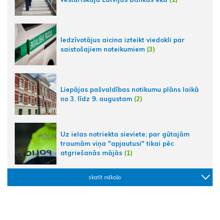
Iedzīvotājus aicina izteikt viedokli par
saistošajiem noteikumiem
(3)
Liepājas pašvaldības notikumu plāns laikā
no 3. līdz 9. augustam
(2)
Uz ielas notriekta sieviete; par gūtajām
traumām viņa "apjautusi" tikai pēc
atgriešanās mājās
(1)
skatīt nākošo