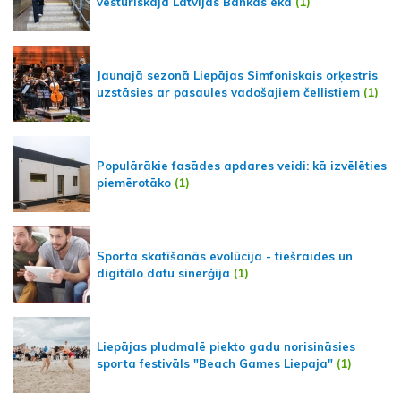
vēsturiskajā Latvijas Bankas ēkā
(1)
Jaunajā sezonā Liepājas Simfoniskais orķestris
uzstāsies ar pasaules vadošajiem čellistiem
(1)
Populārākie fasādes apdares veidi: kā izvēlēties
piemērotāko
(1)
Sporta skatīšanās evolūcija - tiešraides un
digitālo datu sinerģija
(1)
Liepājas pludmalē piekto gadu norisināsies
sporta festivāls "Beach Games Liepaja"
(1)