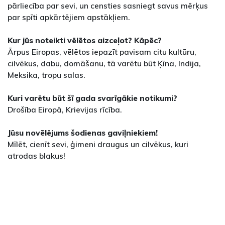
pārliecība par sevi, un censties sasniegt savus mērķus
par spīti apkārtējiem apstākļiem.
Kur jūs noteikti vēlētos aizceļot? Kāpēc?
Ārpus Eiropas, vēlētos iepazīt pavisam citu kultūru,
cilvēkus, dabu, domāšanu, tā varētu būt Ķīna, Indija,
Meksika, tropu salas.
Kuri varētu būt šī gada svarīgākie notikumi?
Drošība Eiropā, Krievijas rīcība.
Jūsu novēlējums šodienas gaviļniekiem!
Mīlēt, cienīt sevi, ģimeni draugus un cilvēkus, kuri
atrodas blakus!