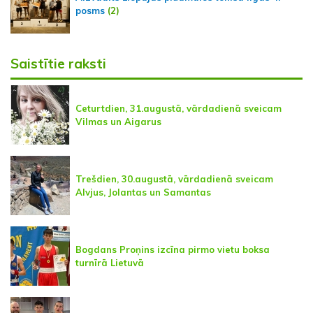
posms
(2)
Saistītie raksti
Ceturtdien, 31.augustā, vārdadienā sveicam
Vilmas un Aigarus
Trešdien, 30.augustā, vārdadienā sveicam
Alvjus, Jolantas un Samantas
Bogdans Proņins izcīna pirmo vietu boksa
turnīrā Lietuvā