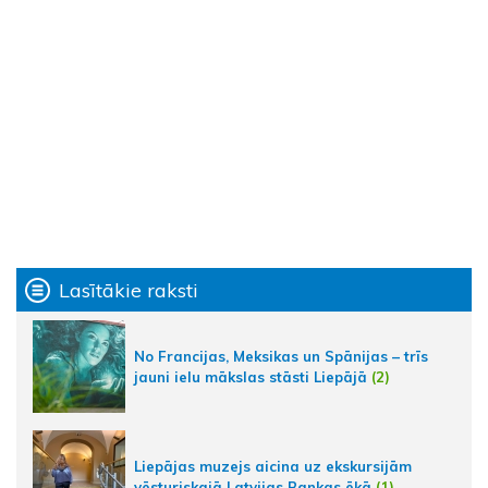
Lasītākie raksti
No Francijas, Meksikas un Spānijas – trīs
jauni ielu mākslas stāsti Liepājā
(2)
Liepājas muzejs aicina uz ekskursijām
vēsturiskajā Latvijas Bankas ēkā
(1)