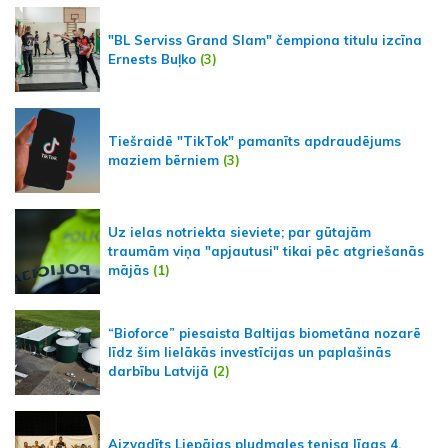
"BL Serviss Grand Slam" čempiona titulu izcīna
Ernests Buļko
(3)
Tiešraidē "TikTok" pamanīts apdraudējums
maziem bērniem
(3)
Uz ielas notriekta sieviete; par gūtajām
traumām viņa "apjautusi" tikai pēc atgriešanās
mājās
(1)
“Bioforce” piesaista Baltijas biometāna nozarē
līdz šim lielākās investīcijas un paplašinās
darbību Latvijā
(2)
Aizvadīts Liepājas pludmales tenisa līgas 4.