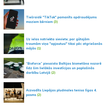
Tiešraidē "TikTok" pamanīts apdraudējums
maziem bērniem
(3)
Uz ielas notriekta sieviete; par gūtajām
traumām viņa "apjautusi" tikai pēc atgriešanās
mājās
(1)
“Bioforce” piesaista Baltijas biometāna nozarē
līdz šim lielākās investīcijas un paplašinās
darbību Latvijā
(2)
Aizvadīts Liepājas pludmales tenisa līgas 4.
posms
(2)