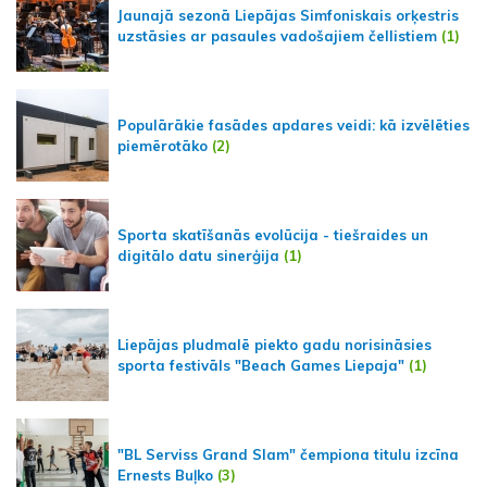
Jaunajā sezonā Liepājas Simfoniskais orķestris
uzstāsies ar pasaules vadošajiem čellistiem
(1)
Populārākie fasādes apdares veidi: kā izvēlēties
piemērotāko
(2)
Sporta skatīšanās evolūcija - tiešraides un
digitālo datu sinerģija
(1)
Liepājas pludmalē piekto gadu norisināsies
sporta festivāls "Beach Games Liepaja"
(1)
"BL Serviss Grand Slam" čempiona titulu izcīna
Ernests Buļko
(3)