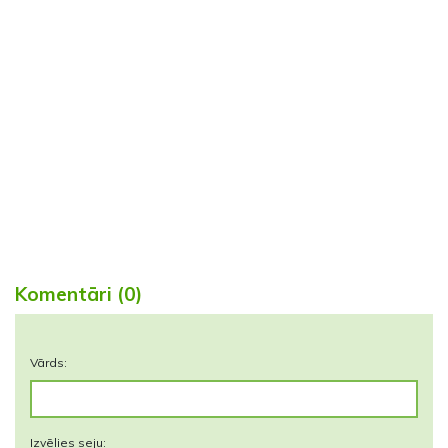
Komentāri (0)
Vārds:
Izvēlies seju: