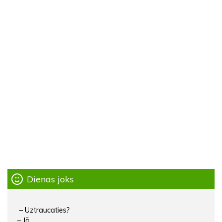
Dienas joks
– Uztraucaties?
– Jā.