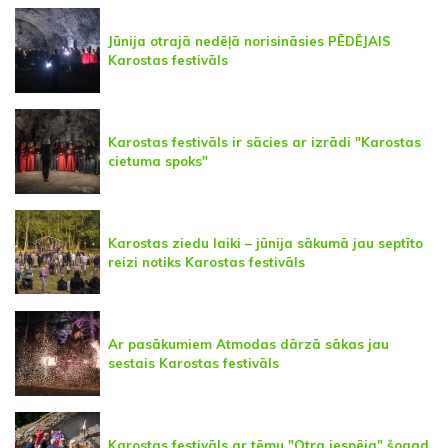
Jūnija otrajā nedēļā norisināsies PĒDĒJAIS
Karostas festivāls
Karostas festivāls ir sācies ar izrādi "Karostas
cietuma spoks"
Karostas ziedu laiki – jūnija sākumā jau septīto
reizi notiks Karostas festivāls
Ar pasākumiem Atmodas dārzā sākas jau
sestais Karostas festivāls
Karostas festivāls ar tēmu "Otra iespēja" šogad