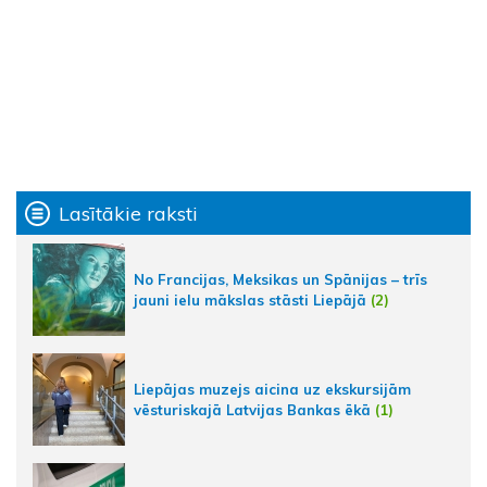
Lasītākie raksti
No Francijas, Meksikas un Spānijas – trīs
jauni ielu mākslas stāsti Liepājā
(2)
Liepājas muzejs aicina uz ekskursijām
vēsturiskajā Latvijas Bankas ēkā
(1)