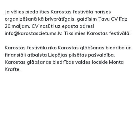
Ja vēlies piedalīties Karostas festivāla norises
organizēšanā kā brīvprātīgais, gaidīsim Tavu CV līdz
20.maijam. CV nosūti uz epasta adresi
info@karostascietums.lv. Tiksimies Karostas festivālā!
Karostas festivālu rīko Karostas glābšanas biedrība un
finansiāli atbalsta Liepājas pilsētas pašvaldība.
Karostas glābšanas biedrības valdes locekle Monta
Krafte.