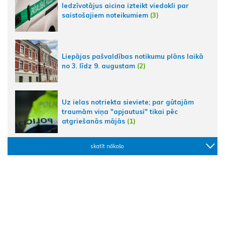
Iedzīvotājus aicina izteikt viedokli par
saistošajiem noteikumiem
(3)
Liepājas pašvaldības notikumu plāns laikā
no 3. līdz 9. augustam
(2)
Uz ielas notriekta sieviete; par gūtajām
traumām viņa "apjautusi" tikai pēc
atgriešanās mājās
(1)
skatīt nākošo