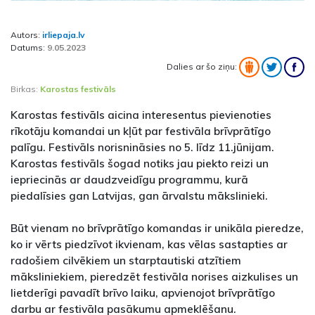
Autors:
irliepaja.lv
Datums:
9.05.2023
Dalies ar šo ziņu:
Birkas:
Karostas festivāls
Karostas festivāls aicina interesentus pievienoties
rīkotāju komandai un kļūt par festivāla brīvprātīgo
palīgu. Festivāls norisnināsies no 5. līdz 11.jūnijam.
Karostas festivāls šogad notiks jau piekto reizi un
iepriecinās ar daudzveidīgu programmu, kurā
piedalīsies gan Latvijas, gan ārvalstu mākslinieki.
Būt vienam no brīvprātīgo komandas ir unikāla pieredze,
ko ir vērts piedzīvot ikvienam, kas vēlas sastapties ar
radošiem cilvēkiem un starptautiski atzītiem
māksliniekiem, pieredzēt festivāla norises aizkulises un
lietderīgi pavadīt brīvo laiku, apvienojot brīvprātīgo
darbu ar festivāla pasākumu apmeklēšanu.