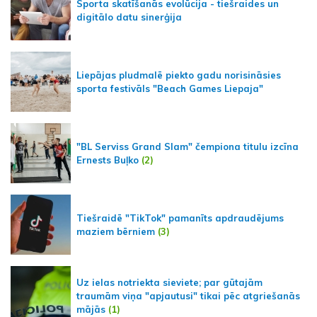
Sporta skatīšanās evolūcija - tiešraides un
digitālo datu sinerģija
Liepājas pludmalē piekto gadu norisināsies
sporta festivāls "Beach Games Liepaja"
"BL Serviss Grand Slam" čempiona titulu izcīna
Ernests Buļko
(2)
Tiešraidē "TikTok" pamanīts apdraudējums
maziem bērniem
(3)
Uz ielas notriekta sieviete; par gūtajām
traumām viņa "apjautusi" tikai pēc atgriešanās
mājās
(1)