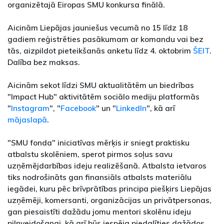
organizētajā Eiropas SMU konkursa finālā.
Aicinām Liepājas jauniešus vecumā no 15 līdz 18
gadiem reģistrēties pasākumam ar komandu vai bez
tās, aizpildot pieteikšanās anketu līdz 4. oktobrim
ŠEIT
.
Dalība bez maksas.
Aicinām sekot līdzi SMU aktualitātēm un biedrības
"Impact Hub" aktivitātēm sociālo mediju platformās
"
Instagram
", "
Facebook
" un "
LinkedIn
", kā arī
mājaslapā
.
"SMU fonda" iniciatīvas mērķis ir sniegt praktisku
atbalstu skolēniem, sperot pirmos soļus savu
uzņēmējdarbības ideju realizēšanā. Atbalsta ietvaros
tiks nodrošināts gan finansiāls atbalsts materiālu
iegādei, kuru pēc brīvprātības principa piešķirs Liepājas
uzņēmēji, komersanti, organizācijas un privātpersonas,
gan piesaistīti dažādu jomu mentori skolēnu ideju
pilnveidošanai, kā arī būs iespēja piedalīties dažādos