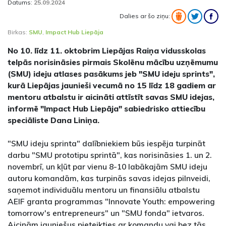
Datums:
25.09.2024
Dalies ar šo ziņu:
Birkas:
SMU
,
Impact Hub Liepāja
No 10. līdz 11. oktobrim Liepājas Raiņa vidusskolas
telpās norisināsies pirmais Skolēnu mācību uzņēmumu
(SMU) ideju atlases pasākums jeb "SMU ideju sprints",
kurā Liepājas jaunieši vecumā no 15 līdz 18 gadiem ar
mentoru atbalstu ir aicināti attīstīt savas SMU idejas,
informē "Impact Hub Liepāja" sabiedrisko attiecību
speciāliste Dana Liniņa.
"SMU ideju sprinta" dalībniekiem būs iespēja turpināt
darbu "SMU prototipu sprintā", kas norisināsies 1. un 2.
novembrī, un kļūt par vienu 8-10 labākajām SMU ideju
autoru komandām, kas turpinās savas idejas pilnveidi,
saņemot individuālu mentoru un finansiālu atbalstu
AEIF granta programmas "Innovate Youth: empowering
tomorrow's entrepreneurs" un "SMU fonda" ietvaros.
Aicinām jauniešus pieteikties ar komandu vai bez tās