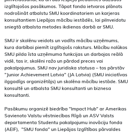
izglītojošos pasākumos. Tāpat fonda ietvaros plānots
nodrošināt atbalstu SMU koordinatoriem un karjeras
konsultantiem Liepājas mācību iestādēs, lai pilnveidotu
sniegtā atbalsta metodes ikdienas darbā ar SMU.
SMU ir skolēnu veidots un vadīts mācību uzņēmums,
kura darbībai piemīt izglītojošs raksturs. Mācību nolūkos
SMU pilda īsta uzņēmuma funkcijas un darbojas reālā
vidē, tas ir, skolēni ražo un pārdod preces vai
pakalpojumus. SMU nav juridiska statusa – tos pārstāv
"Junior Achievement Latvia" (JA Latvia) (SMU iniciatīvas
ilggadīgs organizētājs) un skolēna mācību iestāde. SMU
konsultē un atbalsta SMU konsultanti un biznesa
konsultanti.
Pasākumu organizē biedrība "Impact Hub" ar Amerikas
Savienoto Valstu vēstniecības Rīgā un ASV Valsts
departamenta Studentu pakalpojumu inovāciju fonda
(AEIF), "SMU fonda" un Liepājas Izglītības pārvaldes