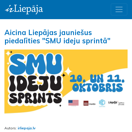
Aicina Liepājas jauniešus
piedalīties "SMU ideju sprintā"
Autors:
irliepaja.lv