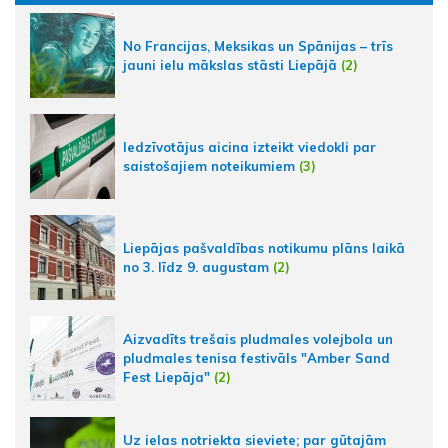
No Francijas, Meksikas un Spānijas – trīs
jauni ielu mākslas stāsti Liepājā
(2)
Iedzīvotājus aicina izteikt viedokli par
saistošajiem noteikumiem
(3)
Liepājas pašvaldības notikumu plāns laikā
no 3. līdz 9. augustam
(2)
Aizvadīts trešais pludmales volejbola un
pludmales tenisa festivāls "Amber Sand
Fest Liepāja"
(2)
Uz ielas notriekta sieviete; par gūtajām