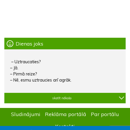
Dienas joks
– Uztraucaties?
– Jā.
– Pirmā reize?
– Nē, esmu uztraucies arī agrāk.
skatīt nākošo
Sludinājumi
Reklāma portālā
Par portālu
Kontakti