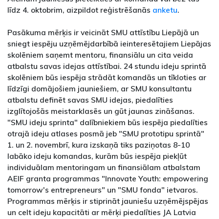
līdz 4. oktobrim, aizpildot reģistrēšanās
anketu
.
Pasākuma mērķis ir veicināt SMU attīstību Liepājā un
sniegt iespēju uzņēmējdarbībā ieinteresētajiem Liepājas
skolēniem saņemt mentoru, finansiālu un cita veida
atbalstu savas idejas attīstībai. 24 stundu ideju sprintā
skolēniem būs iespēja strādāt komandās un tīkloties ar
līdzīgi domājošiem jauniešiem, ar SMU konsultantu
atbalstu definēt savas SMU idejas, piedalīties
izglītojošās meistarklasēs un gūt jaunas zināšanas.
"SMU ideju sprinta" dalībniekiem būs iespēja piedalīties
otrajā ideju atlases posmā jeb "SMU prototipu sprintā"
1. un 2. novembrī, kura izskaņā tiks paziņotas 8-10
labāko ideju komandas, kurām būs iespēja piekļūt
individuālam mentoringam un finansiālam atbalstam
AEIF granta programmas "Innovate Youth: empowering
tomorrow's entrepreneurs" un "SMU fonda" ietvaros.
Programmas mērķis ir stiprināt jauniešu uzņēmējspējas
un celt ideju kapacitāti ar mērķi piedalīties JA Latvia