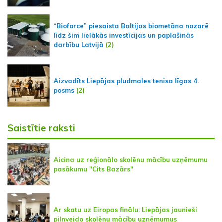
“Bioforce” piesaista Baltijas biometāna nozarē
līdz šim lielākās investīcijas un paplašinās
darbību Latvijā
(2)
Aizvadīts Liepājas pludmales tenisa līgas 4.
posms
(2)
Saistītie raksti
Aicina uz reģionālo skolēnu mācību uzņēmumu
pasākumu "Cits Bazārs"
Ar skatu uz Eiropas finālu: Liepājas jaunieši
pilnveido skolēnu mācību uzņēmumus