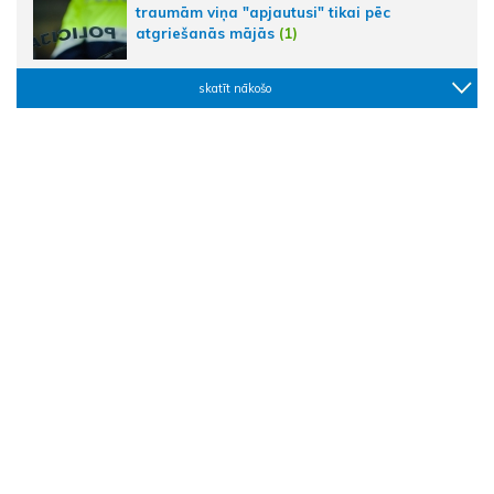
traumām viņa "apjautusi" tikai pēc
atgriešanās mājās
(1)
skatīt nākošo