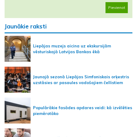
Pievienot
Jaunākie raksti
Liepājas muzejs aicina uz ekskursijām
vēsturiskajā Latvijas Bankas ēkā
Jaunajā sezonā Liepājas Simfoniskais orķestris
uzstāsies ar pasaules vadošajiem čellistiem
Populārākie fasādes apdares veidi: kā izvēlēties
piemērotāko