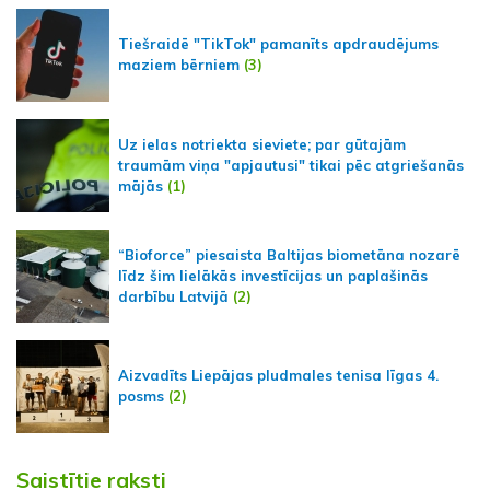
Tiešraidē "TikTok" pamanīts apdraudējums
maziem bērniem
(3)
Uz ielas notriekta sieviete; par gūtajām
traumām viņa "apjautusi" tikai pēc atgriešanās
mājās
(1)
“Bioforce” piesaista Baltijas biometāna nozarē
līdz šim lielākās investīcijas un paplašinās
darbību Latvijā
(2)
Aizvadīts Liepājas pludmales tenisa līgas 4.
posms
(2)
Saistītie raksti