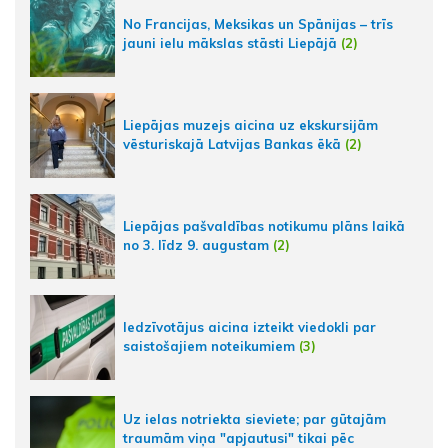
No Francijas, Meksikas un Spānijas – trīs
jauni ielu mākslas stāsti Liepājā
(2)
Liepājas muzejs aicina uz ekskursijām
vēsturiskajā Latvijas Bankas ēkā
(2)
Liepājas pašvaldības notikumu plāns laikā
no 3. līdz 9. augustam
(2)
Iedzīvotājus aicina izteikt viedokli par
saistošajiem noteikumiem
(3)
Uz ielas notriekta sieviete; par gūtajām
traumām viņa "apjautusi" tikai pēc