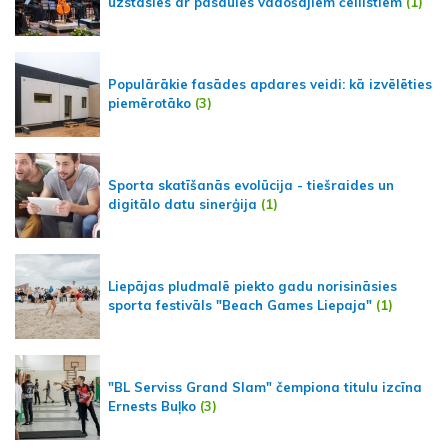
uzstāsies ar pasaules vadošajiem čellistiem
(1)
Populārākie fasādes apdares veidi: kā izvēlēties
piemērotāko
(3)
Sporta skatīšanās evolūcija - tiešraides un
digitālo datu sinerģija
(1)
Liepājas pludmalē piekto gadu norisināsies
sporta festivāls "Beach Games Liepaja"
(1)
"BL Serviss Grand Slam" čempiona titulu izcīna
Ernests Buļko
(3)