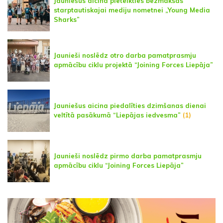
Jauniešus aicina pieteikties bezmaksas
starptautiskajai mediju nometnei „Young Media
Sharks”
Jaunieši noslēdz otro darba pamatprasmju
apmācību ciklu projektā “Joining Forces Liepāja”
Jauniešus aicina piedalīties dzimšanas dienai
veltītā pasākumā “Liepājas iedvesma”
(1)
Jaunieši noslēdz pirmo darba pamatprasmju
apmācību ciklu “Joining Forces Liepāja”