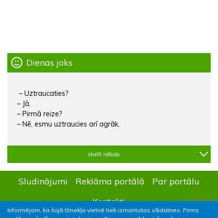
Dienas joks
– Uztraucaties?
– Jā.
– Pirmā reize?
– Nē, esmu uztraucies arī agrāk.
skatīt nākošo
Sludinājumi
Reklāma portālā
Par portālu
Kontakti
Informējam, ka šajā tīmekļa vietnē tiek izmantotas sīkdatnes. Pirms