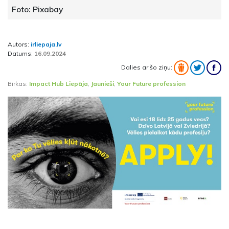
Foto: Pixabay
Autors:
irliepaja.lv
Datums:
16.09.2024
Dalies ar šo ziņu:
Birkas:
Impact Hub Liepāja
,
Jaunieši
,
Your Future profession