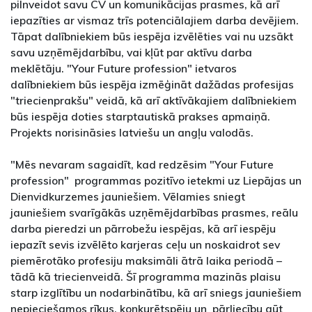
pilnveidot savu CV un komunikācijas prasmes, kā arī
iepazīties ar vismaz trīs potenciālajiem darba devējiem.
Tāpat dalībniekiem būs iespēja izvēlēties vai nu uzsākt
savu uzņēmējdarbību, vai kļūt par aktīvu darba
meklētāju. "Your Future profession" ietvaros
dalībniekiem būs iespēja izmēģināt dažādas profesijas
"triecienprakšu" veidā, kā arī aktīvākajiem dalībniekiem
būs iespēja doties starptautiskā prakses apmaiņā.
Projekts norisināsies latviešu un angļu valodās.
"Mēs nevaram sagaidīt, kad redzēsim "Your Future
profession" programmas pozitīvo ietekmi uz Liepājas un
Dienvidkurzemes jauniešiem. Vēlamies sniegt
jauniešiem svarīgākās uzņēmējdarbības prasmes, reālu
darba pieredzi un pārrobežu iespējas, kā arī iespēju
iepazīt sevis izvēlēto karjeras ceļu un noskaidrot sev
piemērotāko profesiju maksimāli ātrā laika periodā –
tādā kā triecienveidā. Šī programma mazinās plaisu
starp izglītību un nodarbinātību, kā arī sniegs jauniešiem
nepieciešamos rīkus, konkurētspēju un pārliecību gūt