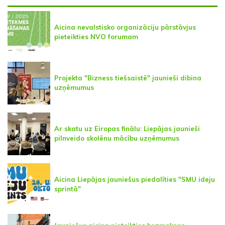
Aicina nevalstisko organizāciju pārstāvjus
pieteikties NVO forumam
Projekta "Bizness tiešsaistē" jaunieši dibina
uzņēmumus
Ar skatu uz Eiropas finālu: Liepājas jaunieši
pilnveido skolēnu mācību uzņēmumus
Aicina Liepājas jauniešus piedalīties "SMU ideju
sprintā"