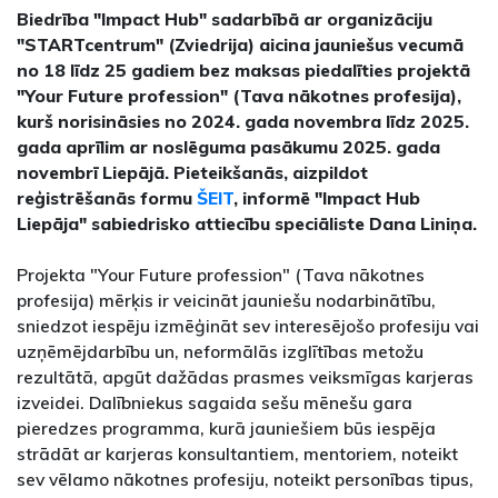
Biedrība "Impact Hub" sadarbībā ar organizāciju
"STARTcentrum" (Zviedrija) aicina jauniešus vecumā
no 18 līdz 25 gadiem bez maksas piedalīties projektā
"Your Future profession" (Tava nākotnes profesija),
kurš norisināsies no 2024. gada novembra līdz 2025.
gada aprīlim ar noslēguma pasākumu 2025. gada
novembrī Liepājā. Pieteikšanās, aizpildot
reģistrēšanās formu
ŠEIT
, informē "Impact Hub
Liepāja" sabiedrisko attiecību speciāliste Dana Liniņa.
Projekta "Your Future profession" (Tava nākotnes
profesija) mērķis ir veicināt jauniešu nodarbinātību,
sniedzot iespēju izmēģināt sev interesējošo profesiju vai
uzņēmējdarbību un, neformālās izglītības metožu
rezultātā, apgūt dažādas prasmes veiksmīgas karjeras
izveidei. Dalībniekus sagaida sešu mēnešu gara
pieredzes programma, kurā jauniešiem būs iespēja
strādāt ar karjeras konsultantiem, mentoriem, noteikt
sev vēlamo nākotnes profesiju, noteikt personības tipus,