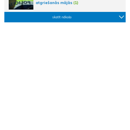
atgriešanās mājās
(1)
skatīt nākošo