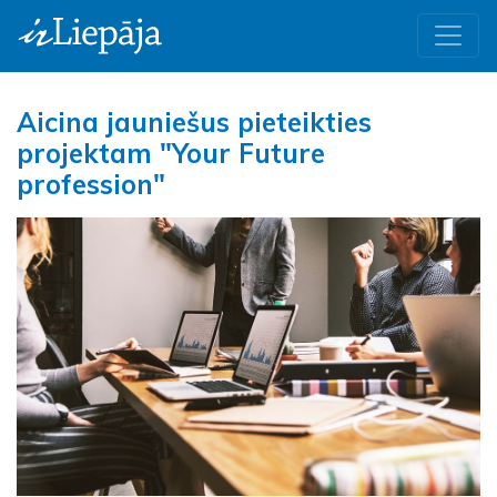
Aicina jauniešus pieteikties
projektam "Your Future
profession"