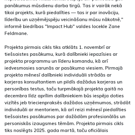
panākumus mūsdienu darba tirgū. Tas ir vairāk nekā
tikai projekts, kurā piedalīties — tas ir par inovāciju,
līderību un uzņēmējspēju veicināšanu mūsu nākotnē,"
informē biedrības "Impact Hub" valdes locekle Zane
Feldmane.
Projekta pirmais cikls tiks atklāts 1. novembrī ar
tiešsaistes pasākumu, kurā dalībnieki iepazīsies ar
projekta programmu un līderu komandu, kā arī
iedvesmosies sarunās ar pasākuma viesiem. Pirmajā
projekta mēnesī dalībnieki individuāli strādās ar
karjeras konsultantiem un pildīs dažādus karjeras un
personības testus, taču turpmākajā projekta gaitā no
decembra līdz aprīlim dalībniekiem būs iespēja doties
vizītēs jeb triecienpraksēs dažādos uzņēmumos, strādāt
individuāli ar mentoriem, kā arī reizi mēnesī piedalīties
tiešsaistes pasākumos par dažādām profesionālās un
personiskās izaugsmes tēmām. Projekta pirmais cikls
tiks noslēgts 2025. gada martā, taču oficiālais