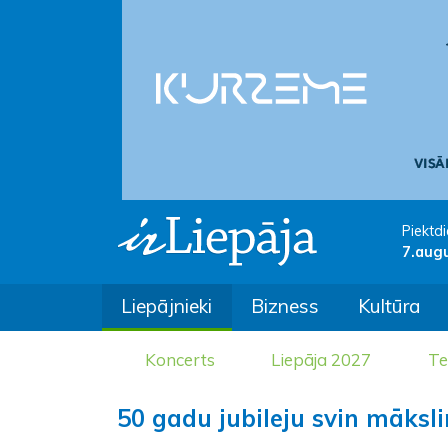
Piektdi
7.aug
Liepājnieki
Bizness
Kultūra
Koncerts
Liepāja 2027
Te
50 gadu jubileju svin māksl