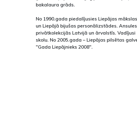
bakalaura grāds.
No 1990.gada piedalījusies Liepājas māksla
un Liepājā bijušas personālizstādes. Ansules
privātkolekcijās Latvijā un ārvalstīs. Vadīju
skolu. No 2005.gada – Liepājas pilsētas galv
"Gada Liepājnieks 2008".