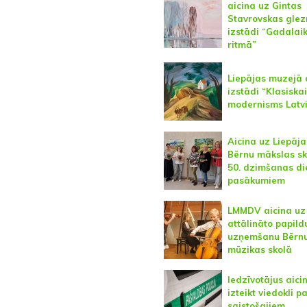
aicina uz Gintas
Stavrovskas glez
izstādi “Gadalai
ritmā”
Liepājas muzejā 
izstādi “Klasiska
modernisms Latvi
Aicina uz Liepāja
Bērnu mākslas sk
50. dzimšanas di
pasākumiem
LMMDV aicina uz
attālināto papild
uzņemšanu Bērn
mūzikas skolā
Iedzīvotājus aici
izteikt viedokli p
saistošajiem