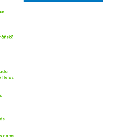
ece
rāfiskā
vada
! Ielās
s
lds
as nams