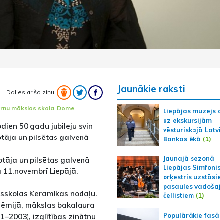
Jaunākie raksti
Dalies ar šo ziņu:
rnu mākslas skola
,
Dome
Liepājas muzejs 
uz ekskursijām
dien 50 gadu jubileju svin
vēsturiskajā Latv
otāja un pilsētas galvenā
Bankas ēkā
(1)
Jaunajā sezonā
otāja un pilsētas galvenā
Liepājas Simfoni
 11.novembrī Liepājā.
orķestris uzstāsi
pasaules vadoša
usskolas Keramikas nodaļu.
čellistiem
(1)
dēmijā, mākslas bakalaura
Populārākie fas
–2003), izglītības zinātņu