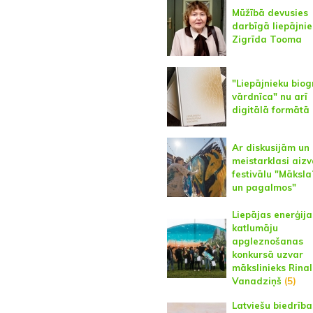
Mūžībā devusies
darbīgā liepājni
Zigrīda Tooma
"Liepājnieku biog
vārdnīca" nu arī
digitālā formātā
Ar diskusijām un
meistarklasi aiz
festivālu "Māksla?
un pagalmos"
Liepājas enerģija
katlumāju
apgleznošanas
konkursā uzvar
mākslinieks Rina
Vanadziņš
(5)
Latviešu biedrīb