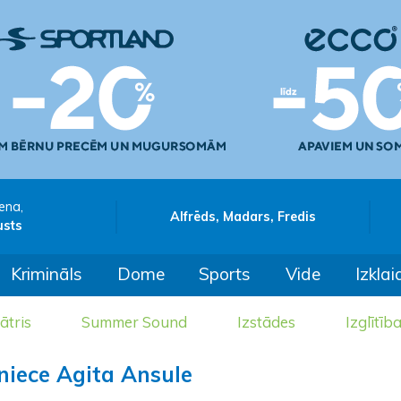
ena,
Alfrēds, Madars, Fredis
usts
Krimināls
Dome
Sports
Vide
Izklai
ātris
Summer Sound
Izstādes
Izglītīb
iniece Agita Ansule