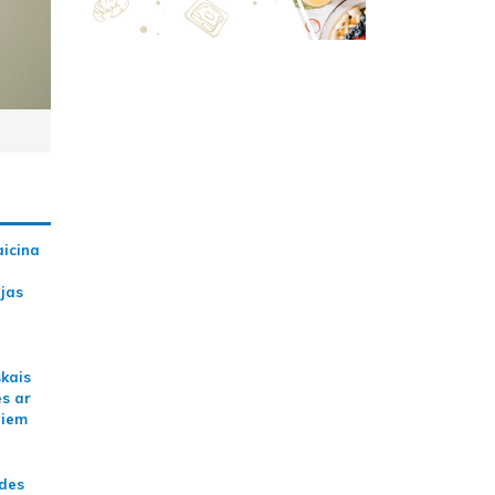
aicina
ijas
skais
es ar
jiem
ādes