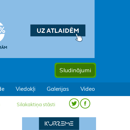
Sludinājumi
de
Viedokļi
Galerijas
Video
a
Silakaktiņa stāsti