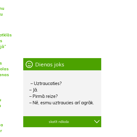
nu
ku
atklās
is
jā”
s
Dienas joks
olas
enas
– Uztraucaties?
– Jā.
– Pirmā reize?
u
– Nē, esmu uztraucies arī agrāk.
u
skatīt nākošo
na
ar