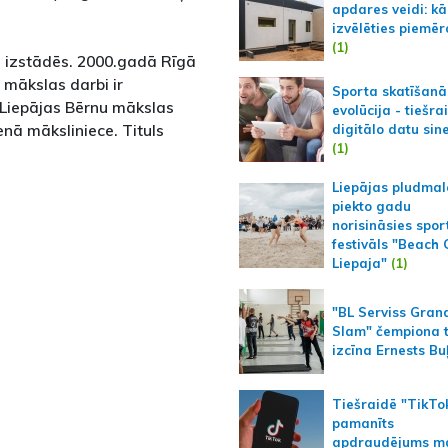
apdares veidi: kā
izvēlēties piemēr
(1)
s izstādēs. 2000.gadā Rīgā
 mākslas darbi ir
Sporta skatīšanā
si Liepājas Bērnu mākslas
evolūcija - tiešra
enā māksliniece. Tituls
digitālo datu sin
(1)
Liepājas pludmal
piekto gadu
norisināsies spor
festivāls "Beach
Liepaja"
(1)
"BL Serviss Gran
Slam" čempiona t
izcīna Ernests Bu
Tiešraidē "TikTo
pamanīts
apdraudējums m