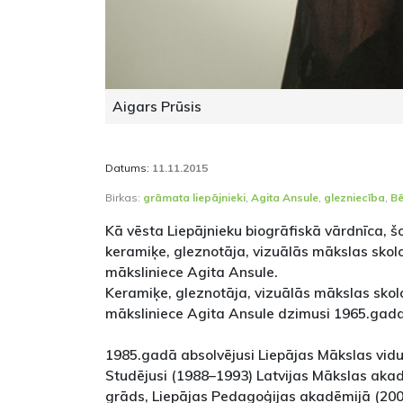
Aigars Prūsis
Datums:
11.11.2015
Birkas:
grāmata liepājnieki
,
Agita Ansule
,
glezniecība
,
Bē
Kā vēsta Liepājnieku biogrāfiskā vārdnīca, šo
keramiķe, gleznotāja, vizuālās mākslas skol
māksliniece Agita Ansule.
Keramiķe, gleznotāja, vizuālās mākslas skol
māksliniece Agita Ansule dzimusi 1965.gada
1985.gadā absolvējusi Liepājas Mākslas vid
Studējusi (1988–1993) Latvijas Mākslas aka
grāds, Liepājas Pedagoģijas akadēmijā (2001