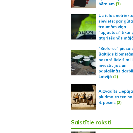
bērniem
(3)
Uz ielas notriekt
sieviete; par gūt
traumām viņa
"apjautusi" tikai 
atgriešanās māj
“Bioforce” piesai
Baltijas biometā
nozarē līdz šim l
investīcijas un
paplašinās darbī
Latvijā
(2)
Aizvadīts Liepāj
pludmales tenisa
4. posms
(2)
Saistītie raksti