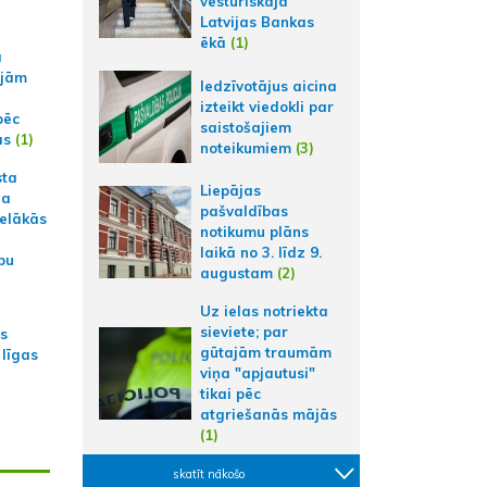
vēsturiskajā
Latvijas Bankas
ēkā
(1)
a
ajām
Iedzīvotājus aicina
izteikt viedokli par
pēc
saistošajiem
ās
(1)
noteikumiem
(3)
sta
Liepājas
na
pašvaldības
ielākās
notikumu plāns
laikā no 3. līdz 9.
bu
augustam
(2)
Uz ielas notriekta
sieviete; par
as
gūtajām traumām
 līgas
viņa "apjautusi"
tikai pēc
atgriešanās mājās
(1)
skatīt nākošo