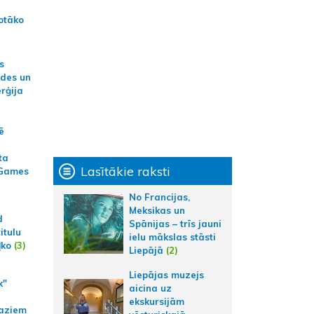
otāko
s
ides un
erģija
ē
ta
Lasītākie raksti
 Games
No Francijas,
Meksikas un
d
Spānijas – trīs jauni
itulu
ielu mākslas stāsti
ļko
(3)
Liepājā
(2)
Liepājas muzejs
k"
aicina uz
ekskursijām
aziem