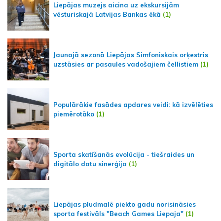
Liepājas muzejs aicina uz ekskursijām
vēsturiskajā Latvijas Bankas ēkā
(1)
Jaunajā sezonā Liepājas Simfoniskais orķestris
uzstāsies ar pasaules vadošajiem čellistiem
(1)
Populārākie fasādes apdares veidi: kā izvēlēties
piemērotāko
(1)
Sporta skatīšanās evolūcija - tiešraides un
digitālo datu sinerģija
(1)
Liepājas pludmalē piekto gadu norisināsies
sporta festivāls "Beach Games Liepaja"
(1)