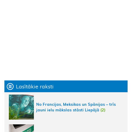
Lasītākie raksti
No Francijas, Meksikas un Spānijas – trīs
jauni ielu mākslas stāsti Liepājā
(2)