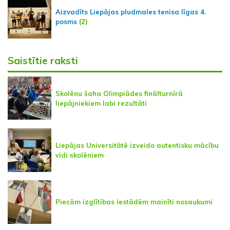
Aizvadīts Liepājas pludmales tenisa līgas 4.
posms
(2)
Saistītie raksti
Skolēnu šaha Olimpiādes finālturnīrā
liepājniekiem labi rezultāti
Liepājas Universitātē izveido autentisku mācību
vidi skolēniem
Piecām izglītības iestādēm mainīti nosaukumi