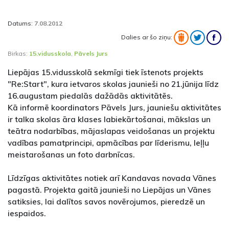
Datums:
7.08.2012
Dalies ar šo ziņu:
Birkas:
15.vidusskola
,
Pāvels Jurs
Liepājas 15.vidusskolā sekmīgi tiek īstenots projekts
"Re:Start", kura ietvaros skolas jaunieši no 21.jūnija līdz
16.augustam piedalās dažādās aktivitātēs.
Kā informē koordinators Pāvels Jurs, jauniešu aktivitātes
ir talka skolas āra klases labiekārtošanai, mākslas un
teātra nodarbības, mājaslapas veidošanas un projektu
vadības pamatprincipi, apmācības par līderismu, leļļu
meistarošanas un foto darbnīcas.
Līdzīgas aktivitātes notiek arī Kandavas novada Vānes
pagastā. Projekta gaitā jaunieši no Liepājas un Vānes
satiksies, lai dalītos savos novērojumos, pieredzē un
iespaidos.