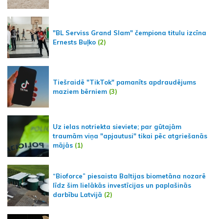
"BL Serviss Grand Slam" čempiona titulu izcīna
Ernests Buļko
(2)
Tiešraidē "TikTok" pamanīts apdraudējums
maziem bērniem
(3)
Uz ielas notriekta sieviete; par gūtajām
traumām viņa "apjautusi" tikai pēc atgriešanās
mājās
(1)
“Bioforce” piesaista Baltijas biometāna nozarē
līdz šim lielākās investīcijas un paplašinās
darbību Latvijā
(2)