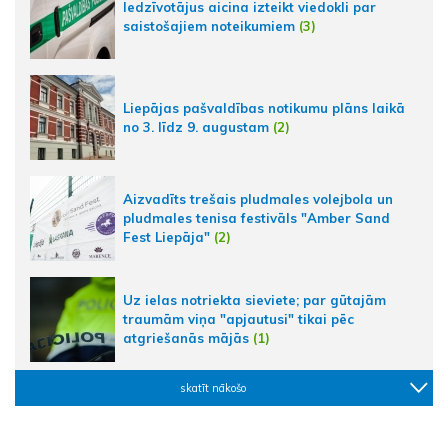
Iedzīvotājus aicina izteikt viedokli par
saistošajiem noteikumiem
(3)
Liepājas pašvaldības notikumu plāns laikā
no 3. līdz 9. augustam
(2)
Aizvadīts trešais pludmales volejbola un
pludmales tenisa festivāls "Amber Sand
Fest Liepāja"
(2)
Uz ielas notriekta sieviete; par gūtajām
traumām viņa "apjautusi" tikai pēc
atgriešanās mājās
(1)
skatīt nākošo