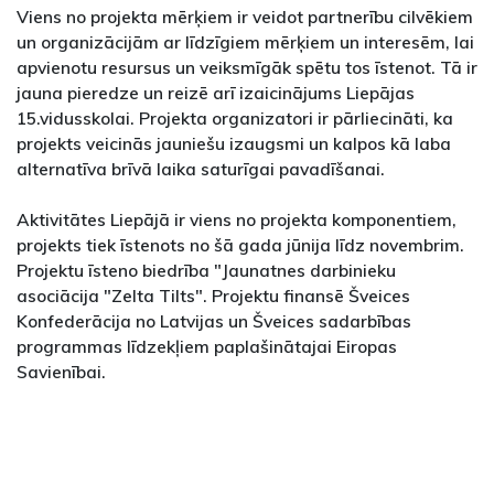
Viens no projekta mērķiem ir veidot partnerību cilvēkiem
un organizācijām ar līdzīgiem mērķiem un interesēm, lai
apvienotu resursus un veiksmīgāk spētu tos īstenot. Tā ir
jauna pieredze un reizē arī izaicinājums Liepājas
15.vidusskolai. Projekta organizatori ir pārliecināti, ka
projekts veicinās jauniešu izaugsmi un kalpos kā laba
alternatīva brīvā laika saturīgai pavadīšanai.
Aktivitātes Liepājā ir viens no projekta komponentiem,
projekts tiek īstenots no šā gada jūnija līdz novembrim.
Projektu īsteno biedrība "Jaunatnes darbinieku
asociācija "Zelta Tilts". Projektu finansē Šveices
Konfederācija no Latvijas un Šveices sadarbības
programmas līdzekļiem paplašinātajai Eiropas
Savienībai.