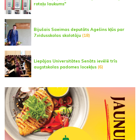
rotaļu laukums"
Bijušais Saeimas deputāts Agešins kļūs par
7.vidusskolas skolotāju
(18)
Liepājas Universitātes Senāts ievēlē trīs
augstskolas padomes locekļus
(6)