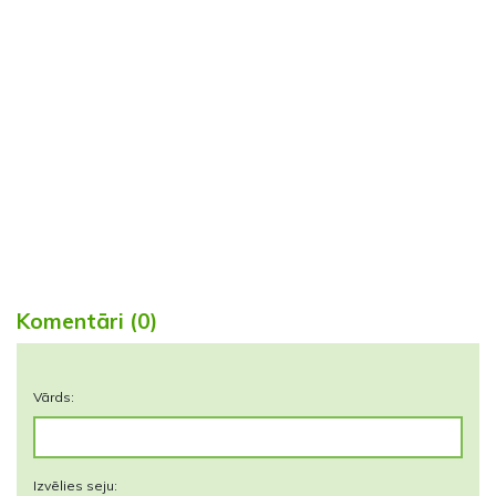
Komentāri (0)
Vārds:
Izvēlies seju: