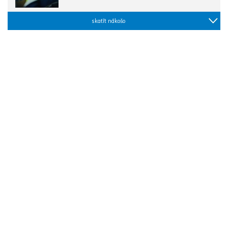
skatīt nākošo