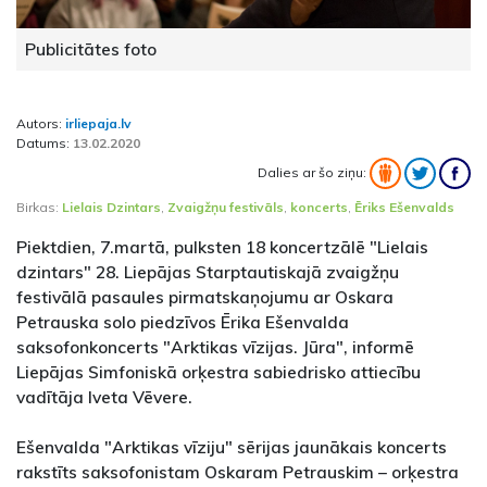
Publicitātes foto
Autors:
irliepaja.lv
Datums:
13.02.2020
Dalies ar šo ziņu:
Birkas:
Lielais Dzintars
,
Zvaigžņu festivāls
,
koncerts
,
Ēriks Ešenvalds
Piektdien, 7.martā, pulksten 18 koncertzālē "Lielais
dzintars" 28. Liepājas Starptautiskajā zvaigžņu
festivālā pasaules pirmatskaņojumu ar Oskara
Petrauska solo piedzīvos Ērika Ešenvalda
saksofonkoncerts "Arktikas vīzijas. Jūra", informē
Liepājas Simfoniskā orķestra sabiedrisko attiecību
vadītāja Iveta Vēvere.
Ešenvalda "Arktikas vīziju" sērijas jaunākais koncerts
rakstīts saksofonistam Oskaram Petrauskim – orķestra