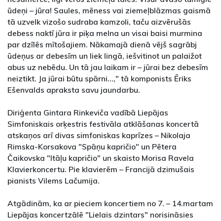
ūdeņi – jūra! Saules, mēness vai ziemeļblāzmas gaismā
tā uzvelk vizošo sudraba kamzoli, taču aizvērušās
debess naktī jūra ir piķa melna un visai baisi murmina
par dzīlēs mītošajiem. Nākamajā dienā vējš sagrābj
ūdeņus ar debesīm un liek lingā, iešvitinot un palaižot
abus uz nebēdu. Un tā jau laikam ir – jūrai bez debesīm
neiztikt. Ja jūrai būtu spārni...," tā komponists Ēriks
Ešenvalds apraksta savu jaundarbu.
Diriģenta Gintara Rinkeviča vadībā Liepājas
Simfoniskais orķestris festivāla atklāšanas koncertā
atskaņos arī divas simfoniskas kaprīzes – Nikolaja
Rimska-Korsakova "Spāņu kapričio" un Pētera
Čaikovska "Itāļu kapričio" un skaisto Morisa Ravela
Klavierkoncertu. Pie klavierēm – Francijā dzimušais
pianists Vilems Lačumija.
Atgādinām, ka ar pieciem koncertiem no 7. – 14.martam
Liepājas koncertzālē "Lielais dzintars" norisināsies