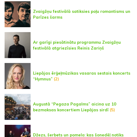
Zvaigžņu festivālā satiksies poļu romantisms un
Parīzes šarms
Ar garīgi piesātinātu programmu Zvaigžņu
festivālā atgriezīsies Reinis Zariņš
Liepājas ērģeļmūzikas vasaras sestais koncerts
“Hymnus”
(2)
Augustā “Pegaza Pagalms” aicina uz 10
bezmaksas koncertiem Liepājas sirdī
(5)
Džezs, šerbets un pomelo: kas šonedēļ notiks