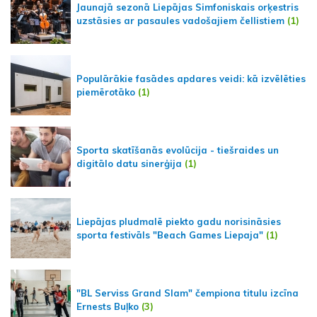
Jaunajā sezonā Liepājas Simfoniskais orķestris
uzstāsies ar pasaules vadošajiem čellistiem
(1)
Populārākie fasādes apdares veidi: kā izvēlēties
piemērotāko
(1)
Sporta skatīšanās evolūcija - tiešraides un
digitālo datu sinerģija
(1)
Liepājas pludmalē piekto gadu norisināsies
sporta festivāls "Beach Games Liepaja"
(1)
"BL Serviss Grand Slam" čempiona titulu izcīna
Ernests Buļko
(3)