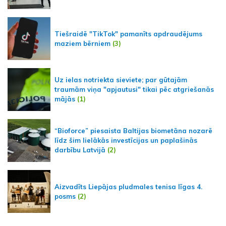
Tiešraidē "TikTok" pamanīts apdraudējums
maziem bērniem
(3)
Uz ielas notriekta sieviete; par gūtajām
traumām viņa "apjautusi" tikai pēc atgriešanās
mājās
(1)
“Bioforce” piesaista Baltijas biometāna nozarē
līdz šim lielākās investīcijas un paplašinās
darbību Latvijā
(2)
Aizvadīts Liepājas pludmales tenisa līgas 4.
posms
(2)