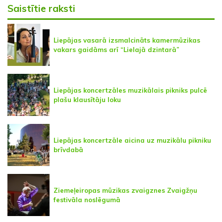
Saistītie raksti
Liepājas vasarā izsmalcināts kamermūzikas
vakars gaidāms arī “Lielajā dzintarā”
Liepājas koncertzāles muzikālais pikniks pulcē
plašu klausītāju loku
Liepājas koncertzāle aicina uz muzikālu pikniku
brīvdabā
Ziemeļeiropas mūzikas zvaigznes Zvaigžņu
festivāla noslēgumā