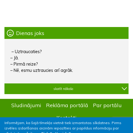
Dienas joks
– Uztraucaties?
– Jā.
– Pirmā reize?
– Nē, esmu uztraucies arī agrāk.
skatīt nākošo
Sludinājumi
Reklāma portālā
Par portālu
Kontakti
Informējam, ka šajā tīmekļa vietnē tiek izmantotas sīkdatnes. Pirms
izvēles izdarīšanas aicinām iepazīties ar papildus informāciju par