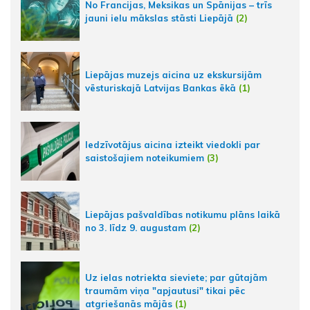
No Francijas, Meksikas un Spānijas – trīs
jauni ielu mākslas stāsti Liepājā
(2)
Liepājas muzejs aicina uz ekskursijām
vēsturiskajā Latvijas Bankas ēkā
(1)
Iedzīvotājus aicina izteikt viedokli par
saistošajiem noteikumiem
(3)
Liepājas pašvaldības notikumu plāns laikā
no 3. līdz 9. augustam
(2)
Uz ielas notriekta sieviete; par gūtajām
traumām viņa "apjautusi" tikai pēc
atgriešanās mājās
(1)