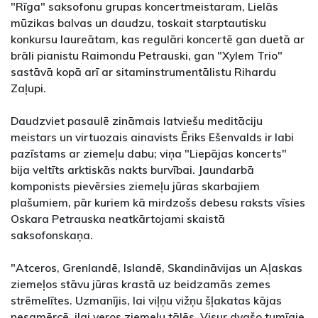
"Rīga" saksofonu grupas koncertmeistaram, Lielās
mūzikas balvas un daudzu, toskait starptautisku
konkursu laureātam, kas regulāri koncertē gan duetā ar
brāli pianistu Raimondu Petrauski, gan "Xylem Trio"
sastāvā kopā arī ar sitaminstrumentālistu Rihardu
Zaļupi.
Daudzviet pasaulē zināmais latviešu meditāciju
meistars un virtuozais ainavists Ēriks Ešenvalds ir labi
pazīstams ar ziemeļu dabu; viņa "Liepājas koncerts"
bija veltīts arktiskās nakts burvībai. Jaundarbā
komponists pievērsies ziemeļu jūras skarbajiem
plašumiem, pār kuriem kā mirdzošs debesu raksts vīsies
Oskara Petrauska neatkārtojami skaistā
saksofonskaņa.
"Atceros, Grenlandē, Islandē, Skandināvijas un Aļaskas
ziemeļos stāvu jūras krastā uz beidzamās zemes
strēmelītes. Uzmanījis, lai viļņu vižņu šļakatas kājas
nesamērcē, ilgi veros ziemeļu tālēs. Visur dvašo tumīgie