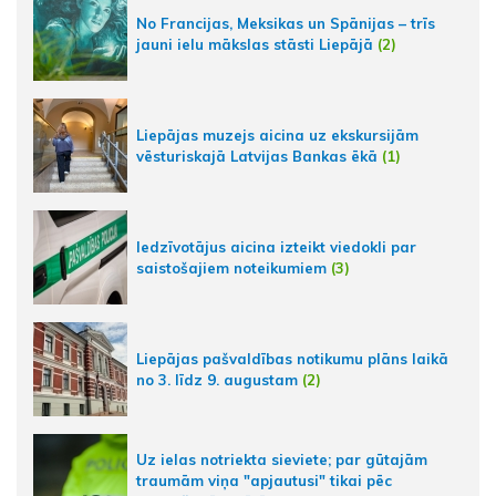
No Francijas, Meksikas un Spānijas – trīs
jauni ielu mākslas stāsti Liepājā
(2)
Liepājas muzejs aicina uz ekskursijām
vēsturiskajā Latvijas Bankas ēkā
(1)
Iedzīvotājus aicina izteikt viedokli par
saistošajiem noteikumiem
(3)
Liepājas pašvaldības notikumu plāns laikā
no 3. līdz 9. augustam
(2)
Uz ielas notriekta sieviete; par gūtajām
traumām viņa "apjautusi" tikai pēc