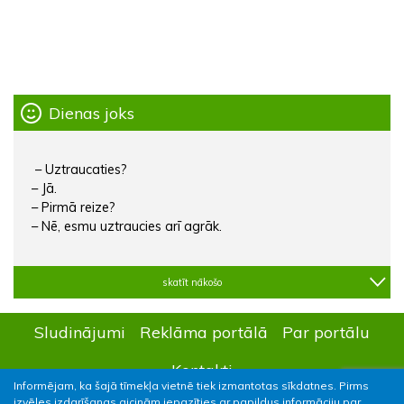
Dienas joks
– Uztraucaties?
– Jā.
– Pirmā reize?
– Nē, esmu uztraucies arī agrāk.
skatīt nākošo
Sludinājumi
Reklāma portālā
Par portālu
Kontakti
Informējam, ka šajā tīmekļa vietnē tiek izmantotas sīkdatnes. Pirms
izvēles izdarīšanas aicinām iepazīties ar papildus informāciju par