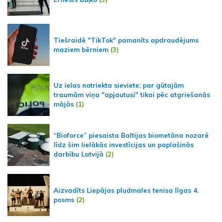
Tiešraidē "TikTok" pamanīts apdraudējums
maziem bērniem
(3)
Uz ielas notriekta sieviete; par gūtajām
traumām viņa "apjautusi" tikai pēc atgriešanās
mājās
(1)
“Bioforce” piesaista Baltijas biometāna nozarē
līdz šim lielākās investīcijas un paplašinās
darbību Latvijā
(2)
Aizvadīts Liepājas pludmales tenisa līgas 4.
posms
(2)