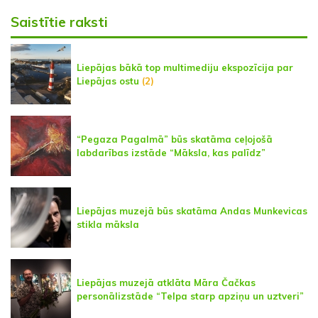
Saistītie raksti
Liepājas bākā top multimediju ekspozīcija par
Liepājas ostu
(2)
“Pegaza Pagalmā” būs skatāma ceļojošā
labdarības izstāde “Māksla, kas palīdz”
Liepājas muzejā būs skatāma Andas Munkevicas
stikla māksla
Liepājas muzejā atklāta Māra Čačkas
personālizstāde “Telpa starp apziņu un uztveri”