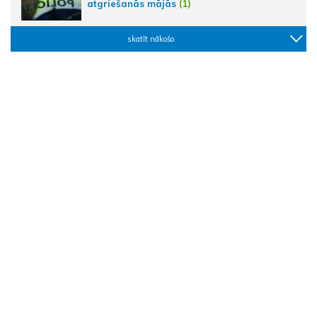
atgriešanās mājās
(1)
skatīt nākošo