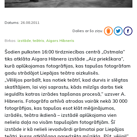
Datums:
26.08.2011
Dalies ar šo ziņu:
Birkas:
izstāde
,
teātris
,
Aigars Hibneris
Šodien pulksten 16:00 tirdzniecības centrā „Ostmala”
tiks atklāta Aigara Hibnera izstāde „Aiz priekškara”,
kurā aplūkojamas fotogrāfijas, kas tapušas fotogrāfam
gadu strādājot Liepājas teātra aizkulisēs.
„Vēlējos parādīt, kas notiek teātrī, kad durvis ir slēgtas
skatītājiem, lai viņi saprastu, kāds milzīgs darbs tiek
ieguldīts katras izrādes tapšanas procesā,” uzsver A.
Hibneris. Fotogrāfa arhīvā atrodas vairāk nekā 30 000
fotogrāfijas, kas tapušas esot klāt mēģinājumos,
izrādēs, teātra ikdienā – izstādē aplūkojama vien
neliela daļa no visām tapušajām fotogrāfijām. Šī
izstāde ir kā nelieli ievadvārdi grāmatai par Liepājas
teātri, kuras atklāšana paredzēta mūzikla „Pūt, vējiņi!”