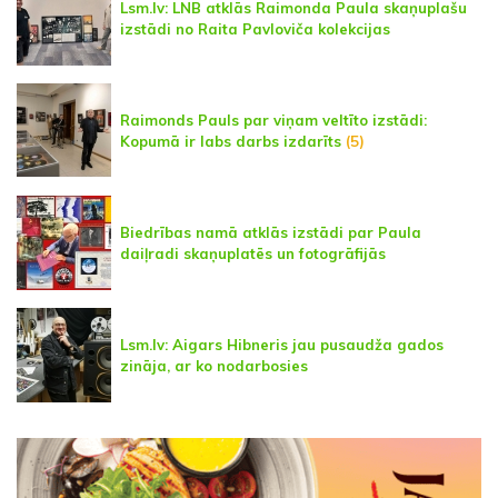
Lsm.lv: LNB atklās Raimonda Paula skaņuplašu
izstādi no Raita Pavloviča kolekcijas
Raimonds Pauls par viņam veltīto izstādi:
Kopumā ir labs darbs izdarīts
(5)
Biedrības namā atklās izstādi par Paula
daiļradi skaņuplatēs un fotogrāfijās
Lsm.lv: Aigars Hibneris jau pusaudža gados
zināja, ar ko nodarbosies