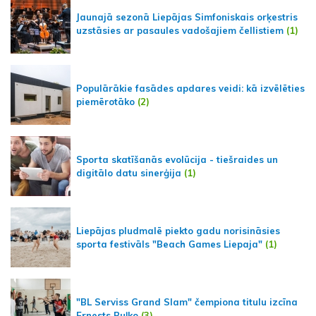
Jaunajā sezonā Liepājas Simfoniskais orķestris
uzstāsies ar pasaules vadošajiem čellistiem
(1)
Populārākie fasādes apdares veidi: kā izvēlēties
piemērotāko
(2)
Sporta skatīšanās evolūcija - tiešraides un
digitālo datu sinerģija
(1)
Liepājas pludmalē piekto gadu norisināsies
sporta festivāls "Beach Games Liepaja"
(1)
"BL Serviss Grand Slam" čempiona titulu izcīna
Ernests Buļko
(3)