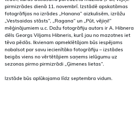
pirmizrādes dienā 11. novembrī. Izstādē apskatāmas
fotogrāfijas no izrādes „Hanana” aizkulisēm, izrāžu
„Vestsaidas stāsts”, „Ragana” un „Pūt, vējiņi!”
mēģinājumiem u.c. Dažu fotogrāfiju autors ir A. Hibnera
dēls Georgs Viljams Hibneris, kurš jau no mazotnes iet
tēva pēdās. Ikvienam apmeklētājam būs iespējams
nobalsot par savu iecienītāko fotogrāfiju – izstādes
beigās viens no vērtētājiem saņems ielūgumu uz
sezonas pirmo pirmizrādi „Ģimenes lietas”.
Izstāde būs aplūkojama līdz septembra vidum.