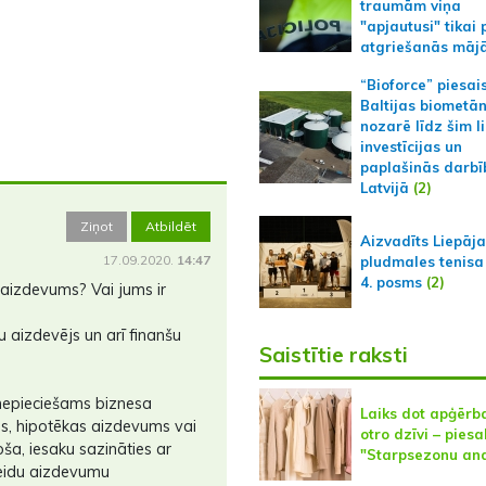
traumām viņa
"apjautusi" tikai 
atgriešanās māj
“Bioforce” piesai
Baltijas biometā
nozarē līdz šim l
investīcijas un
paplašinās darbī
Latvijā
(2)
Ziņot
Atbildēt
Aizvadīts Liepāj
17.09.2020.
14:47
pludmales tenisa
4. posms
(2)
 aizdevums? Vai jums ir
aizdevējs un arī finanšu
Saistītie raksti
 nepieciešams biznesa
Laiks dot apģēr
s, hipotēkas aizdevums vai
otro dzīvi – piesa
oša, iesaku sazināties ar
"Starpsezonu and
eidu aizdevumu