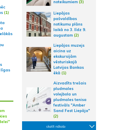
noteikumiem
(3)
pēc
ās
(1)
Liepājas
pašvaldības
sta
notikumu plāns
na
laikā no 3. līdz 9.
ielākās
augustam
(2)
bu
Liepājas muzejs
aicina uz
ekskursijām
vēsturiskajā
as
Latvijas Bankas
 līgas
ēkā
(1)
Aizvadīts trešais
pludmales
volejbola un
pludmales tenisa
festivāls "Amber
Sand Fest Liepāja"
bam
(2)
kies
elei"
skatīt nākošo