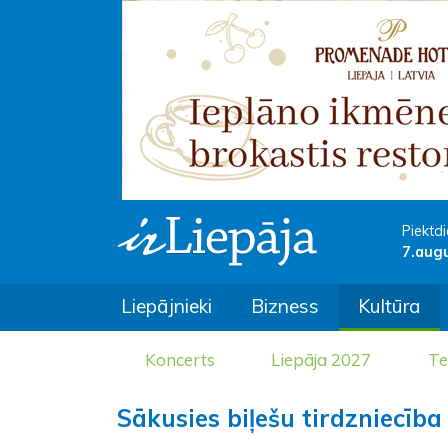
Piektdi
7.aug
Liepājnieki
Bizness
Kultūra
Koncerts
Liepāja 2027
Te
Sākusies biļešu tirdzniecī