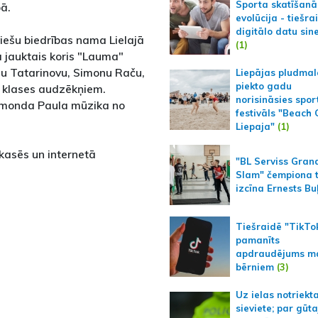
Sporta skatīšanā
bā.
evolūcija - tiešra
digitālo datu sin
viešu biedrības nama Lielajā
(1)
a jauktais koris "Lauma"
u Tatarinovu, Simonu Raču,
Liepājas pludmal
piekto gadu
 klases audzēkņiem.
norisināsies spor
imonda Paula mūzika no
festivāls "Beach
Liepaja"
(1)
 kasēs un internetā
"BL Serviss Gran
Slam" čempiona t
izcīna Ernests Bu
Tiešraidē "TikTo
pamanīts
apdraudējums m
bērniem
(3)
Uz ielas notriekt
sieviete; par gūt