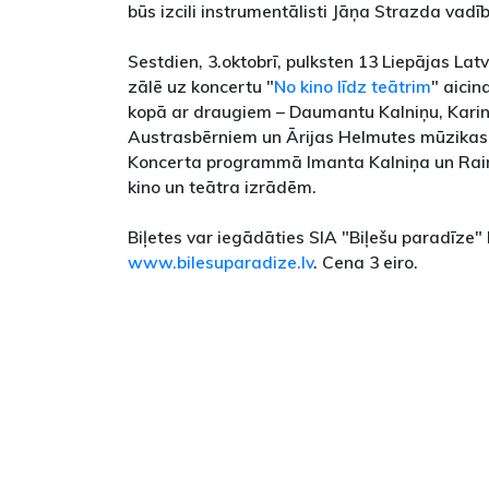
būs izcili instrumentālisti Jāņa Strazda vadī
Sestdien, 3.oktobrī, pulksten 13 Liepājas Lat
zālē uz koncertu "
No kino līdz teātrim
" aicin
kopā ar draugiem – Daumantu Kalniņu, Karin
Austrasbērniem un Ārijas Helmutes mūzikas
Koncerta programmā Imanta Kalniņa un Ra
kino un teātra izrādēm.
Biļetes var iegādāties SIA "Biļešu paradīze"
www.bilesuparadize.lv
. Cena 3 eiro.