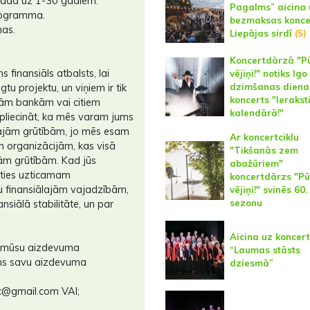
 gadā uz 1-30 gadiem.
Pagalms” aicina 
programma.
bezmaksas konce
nas.
Liepājas sirdī
(5)
Koncertdārzā "Pū
 finansiāls atbalsts, lai
vējiņi!" notiks Igo
dzimšanas diena
u projektu, un viņiem ir tik
koncerts "Ieraksti
jām bankām vai citiem
kalendārā!"
 apliecināt, ka mēs varam jums
lajām grūtībām, jo ​​mēs esam
Ar koncertciklu
 organizācijām, kas visā
"Tikšanās zem
lām grūtībām. Kad jūs
abažūriem"
āties uzticamam
koncertdārzs "Pū
 finansiālajām vajadzībām,
vējiņi!" svinēs 60.
sezonu
ansiālā stabilitāte, un par
Aicina uz koncer
ar mūsu aizdevuma
“Laumas stāsts
ums savu aizdevuma
dziesmā”
nc@gmail.com VAI;