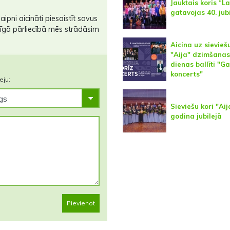
Jauktais koris “
gatavojas 40. jubi
laipni aicināti piesaistīt savus
lnīgā pārliecībā mēs strādāsim
Aicina uz sievieš
"Aija" dzimšanas
dienas ballīti "G
koncerts"
eju:
Sieviešu kori "Aij
godina jubilejā
Pievienot