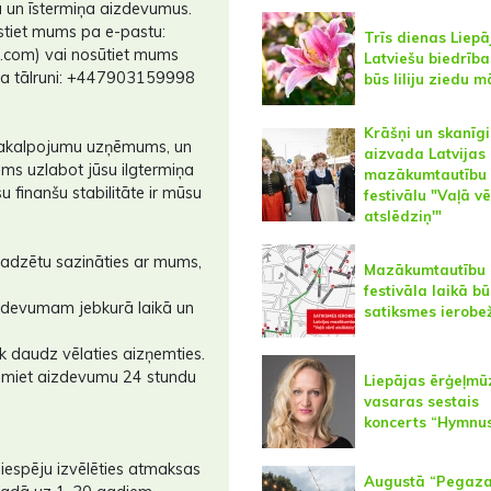
a un īstermiņa aizdevumus.
kstiet mums pa e-pastu:
Trīs dienas Liepā
l.com) vai nosūtiet mums
Latviešu biedrīb
pa tālruni: +447903159998
būs liliju ziedu m
Krāšņi un skanīgi
pakalpojumu uzņēmums, un
aizvada Latvijas
ms uzlabot jūsu ilgtermiņa
mazākumtautību
u finanšu stabilitāte ir mūsu
festivālu "Vaļā vē
atslēdziņ'"
ajadzētu sazināties ar mums,
Mazākumtautību
festivāla laikā bū
aizdevumam jebkurā laikā un
satiksmes ierobe
ik daudz vēlaties aizņemties.
aņemiet aizdevumu 24 stundu
Liepājas ērģeļmū
vasaras sestais
koncerts “Hymnu
iespēju izvēlēties atmaksas
Augustā “Pegaz