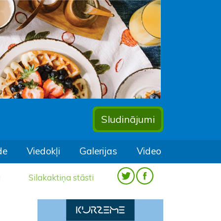
Sludinājumi
de
Viedokļi
Galerijas
Video
a
Silakaktiņa stāsti