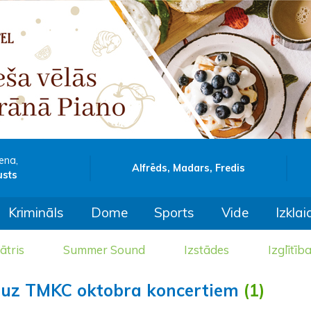
ena,
Alfrēds, Madars, Fredis
usts
Krimināls
Dome
Sports
Vide
Izklai
ātris
Summer Sound
Izstādes
Izglītīb
ba uz TMKC oktobra koncertiem
(1)