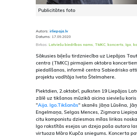
Publicitātes foto
Autors:
irliepaja.lv
Datums:
17.09.2020
Birkas:
Latviešu biedrības nams
,
TMKC
,
koncerts
,
Igo
,
k
Sākusies biļešu tirdzniecība uz Liepājas Tau
centra (TMKC) pirmajiem oktobra koncertiem
piedalīšanos, informē centra Sabiedrisko at
projektu vadītāja Iveta Štelmahere.
Piektdien, 2.oktobrī, pulksten 19 Liepājas La
zālē uz tikšanos mūzikā aicina sieviešu koris
"
Aija. Igo.Tikšanās
" skanēs Jāņa Lūsēna, Jā
Engelmaņa, Selgas Mences, Zigmara Liepiņa
citu komponistu dziesmas mīlas lirikas nosk
Igo rakstītās esejas un dzeja paša autora las
virtuoza Māra Kupča sniegums. Koncerta p