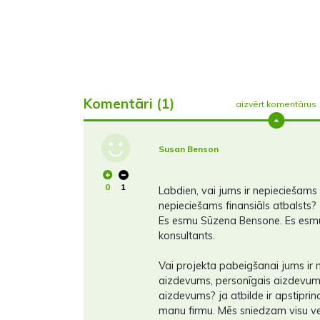
Komentāri (1)
aizvērt komentārus
Susan Benson
0
1
Labdien, vai jums ir nepieciešams
nepieciešams finansiāls atbalsts?
Es esmu Sūzena Bensone. Es esmu 
konsultants.
Vai projekta pabeigšanai jums ir
aizdevums, personīgais aizdevum
aizdevums? ja atbilde ir apstiprin
manu firmu. Mēs sniedzam visu v