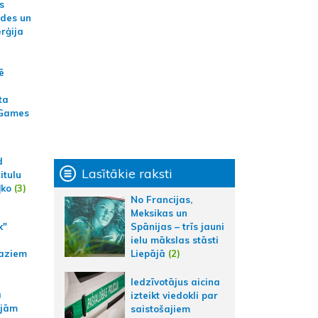
s
ides un
erģija
ē
ta
 Games
d
Lasītākie raksti
itulu
ļko
(3)
No Francijas,
Meksikas un
k"
Spānijas – trīs jauni
ielu mākslas stāsti
aziem
Liepājā
(2)
Iedzīvotājus aicina
a
izteikt viedokli par
ajām
saistošajiem