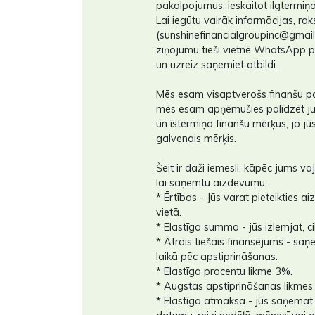
pakalpojumus, ieskaitot ilgtermiņ
Lai iegūtu vairāk informācijas, ra
(sunshinefinancialgroupinc@gmai
ziņojumu tieši vietnē WhatsApp 
un uzreiz saņemiet atbildi.
Mēs esam visaptverošs finanšu 
mēs esam apņēmušies palīdzēt ju
un īstermiņa finanšu mērķus, jo jūs
galvenais mērķis.
Šeit ir daži iemesli, kāpēc jums v
lai saņemtu aizdevumu;
* Ērtības - Jūs varat pieteikties 
vietā.
* Elastīga summa - jūs izlemjat, c
* Ātrais tiešais finansējums - s
laikā pēc apstiprināšanas.
* Elastīga procentu likme 3%.
* Augstas apstiprināšanas likmes
* Elastīga atmaksa - jūs saņemat 