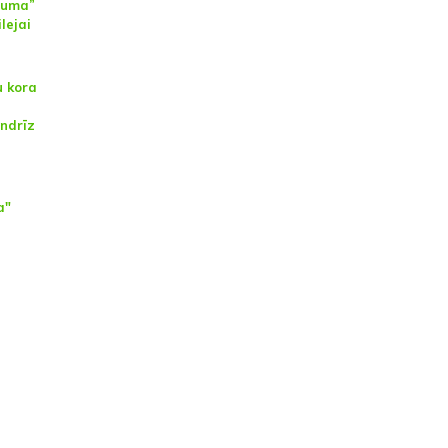
Lauma”
lejai
u kora
andrīz
a"