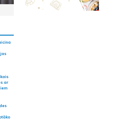
aicina
ijas
skais
es ar
jiem
ādes
otāko