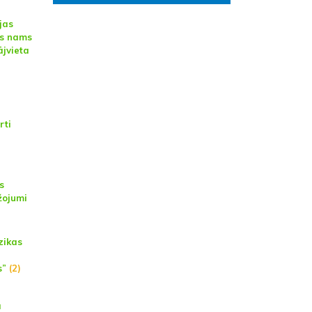
jas
as nams
ājvieta
rti
s
žojumi
zikas
s”
(2)
a