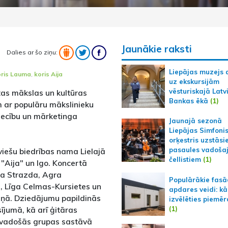
Jaunākie raksti
Dalies ar šo ziņu:
Liepājas muzejs 
oris Lauma
,
koris Aija
uz ekskursijām
vēsturiskajā Latv
tas mākslas un kultūras
Bankas ēkā
(1)
 ar populāru mākslinieku
tiecību un mārketinga
Jaunajā sezonā
Liepājas Simfoni
orķestris uzstāsi
pasaules vadoša
tviešu biedrības nama Lielajā
čellistiem
(1)
 "Aija" un Igo. Koncertā
ņa Strazda, Agra
Populārākie fas
, Līga Celmas-Kursietes un
apdares veidi: kā
aņā. Dziedājumu papildinās
izvēlēties piemēr
(1)
ījumā, kā arī ģitāras
avadošās grupas sastāvā