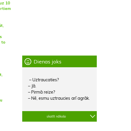
uz 10
rtiem
t,
s
 to
Dienas joks
t,
– Uztraucaties?
– Jā.
– Pirmā reize?
– Nē, esmu uztraucies arī agrāk.
tu
skatīt nākošo