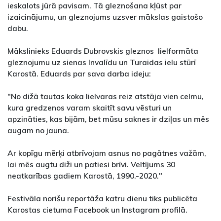
ieskalots jūrā pavisam. Tā gleznošana kļūst par
izaicinājumu, un gleznojums uzsver mākslas gaistošo
dabu.
Mākslinieks Eduards Dubrovskis gleznos lielformāta
gleznojumu uz sienas Invalīdu un Turaidas ielu stūrī
Karostā. Eduards par sava darba ideju:
"No dižā tautas koka lielvaras reiz atstāja vien celmu,
kura gredzenos varam skaitīt savu vēsturi un
apzināties, kas bijām, bet mūsu saknes ir dziļas un mēs
augam no jauna.
Ar kopīgu mērķi atbrīvojam asnus no pagātnes važām,
lai mēs augtu diži un patiesi brīvi. Veltījums 30
neatkarības gadiem Karostā, 1990.-2020."
Festivāla norišu reportāža katru dienu tiks publicēta
Karostas cietuma Facebook un Instagram profilā.