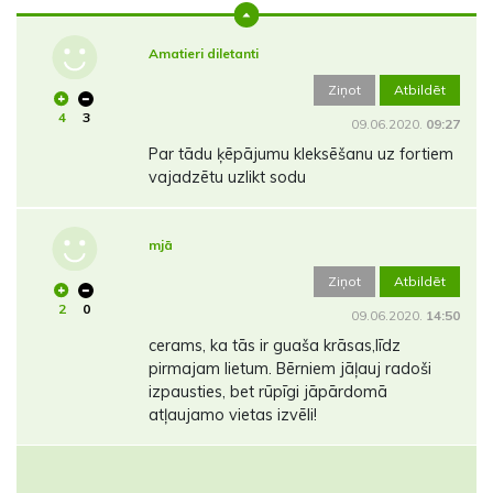
Amatieri diletanti
Ziņot
Atbildēt
4
3
09.06.2020.
09:27
Par tādu ķēpājumu kleksēšanu uz fortiem
vajadzētu uzlikt sodu
mjā
Ziņot
Atbildēt
2
0
09.06.2020.
14:50
cerams, ka tās ir guaša krāsas,līdz
pirmajam lietum. Bērniem jāļauj radoši
izpausties, bet rūpīgi jāpārdomā
atļaujamo vietas izvēli!