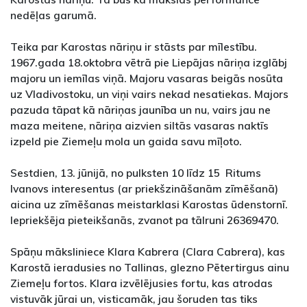
nedēļas garumā.
Teika par Karostas nāriņu ir stāsts par mīlestību.
1967.gada 18.oktobra vētrā pie Liepājas nāriņa izglābj
majoru un iemīlas viņā. Majoru vasaras beigās nosūta
uz Vladivostoku, un viņi vairs nekad nesatiekas. Majors
pazuda tāpat kā nāriņas jaunība un nu, vairs jau ne
maza meitene, nāriņa aizvien siltās vasaras naktīs
izpeld pie Ziemeļu mola un gaida savu mīļoto.
Sestdien, 13. jūnijā, no pulksten 10 līdz 15 Ritums
Ivanovs interesentus (ar priekšzināšanām zīmēšanā)
aicina uz zīmēšanas meistarklasi Karostas ūdenstornī.
Iepriekšēja pieteikšanās, zvanot pa tālruni 26369470.
Spāņu māksliniece Klara Kabrera (Clara Cabrera), kas
Karostā ieradusies no Tallinas, glezno Pētertirgus ainu
Ziemeļu fortos. Klara izvēlējusies fortu, kas atrodas
vistuvāk jūrai un, visticamāk, jau šoruden tas tiks