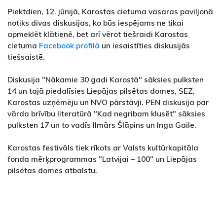
Piektdien, 12. jūnijā, Karostas cietuma vasaras paviljonā
notiks divas diskusijas, ko būs iespējams ne tikai
apmeklēt klātienē, bet arī vērot tiešraidi Karostas
cietuma
Facebook profilā
un iesaistīties diskusijās
tiešsaistē.
Diskusija "Nākamie 30 gadi Karostā" sāksies pulksten
14 un tajā piedalīsies Liepājas pilsētas domes, SEZ,
Karostas uzņēmēju un NVO pārstāvji. PEN diskusija par
vārda brīvību literatūrā "Kad negribam klusēt" sāksies
pulksten 17 un to vadīs Ilmārs Šlāpins un Inga Gaile.
Karostas festivāls tiek rīkots ar Valsts kultūrkapitāla
fonda mērķprogrammas "Latvijai – 100" un Liepājas
pilsētas domes atbalstu.