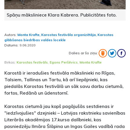
Spāņu māksliniece Klara Kabrera. Publicitātes foto.
Autors:
Monta Krafte, Karostas festivāla organizētāja, Karostas
glābšanas biedrības valdes locekle
Datums:
9.06.2020
Dalies ar šo ziņu:
Birkas:
Karostas festivāls
,
Egons Peršēvics
,
Monta Krafte
Karostā ir ieradušies festivāla mākslinieki no Rīgas,
Talsiem, Tallinas un Tartu, kā arī liepājnieki, kas
piedalās Karostas festivālā un sāk savu darbu cietumā,
fortos, Redānā un ūdenstornī.
Karostas cietumā jau kopš pagājušās sestdienas ir
"iedzīvojušies" dzejnieki – Latvijas rakstnieku savienības
Literārās akadēmijas 17.kursa dalībnieki, kas
pasniedzēju Ilmāra Šlāpina un Ingas Gailes vadībā rada