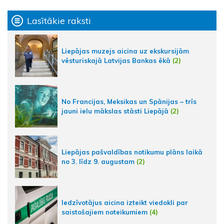
Lasītākie raksti
Liepājas muzejs aicina uz ekskursijām
vēsturiskajā Latvijas Bankas ēkā
(2)
No Francijas, Meksikas un Spānijas – trīs
jauni ielu mākslas stāsti Liepājā
(2)
Liepājas pašvaldības notikumu plāns laikā
no 3. līdz 9. augustam
(2)
Iedzīvotājus aicina izteikt viedokli par
saistošajiem noteikumiem
(4)