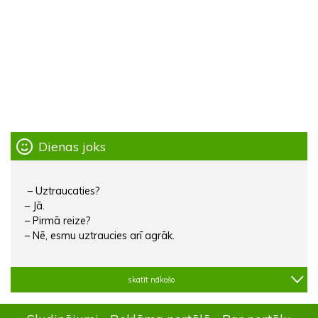
Dienas joks
– Uztraucaties?
– Jā.
– Pirmā reize?
– Nē, esmu uztraucies arī agrāk.
skatīt nākošo