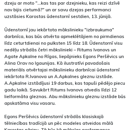
dzeju ar moto "...kas tas par dzejnieku, kas reizi dzīvē
nav bijis cietumā?" un ar savu dzejas performanci
uzstāsies Karostas ūdenstornī sestdien, 13. jūnijā.
Ūdenstornī jau iekārtota mākslinieku "izbraukuma"
darbnīca, kas būs atvērta apmeklētājiem no pirmdienas
līdz ceturtdienai no pulksten 15 līdz 18. Ūdenstornī visu
nedēļu strādās četri mākslinieki – Ritums Ivanovs un
Agate Apkalne no Rīgas, liepājnieks Egons Peršēvics un
Alina Orav no Igaunijas. Kā ilustratīvi pavadošais
materiāls atvērtajai mākslinieku darbnīcai ūdenstornī
iekārtota R.Ivanova un A.Apkalnes gleznu izstāde.
A.Apkalne izstādījusi 19 darbus, kas tapuši pēdējo piecu
gadu laikā. Savukārt Ritums Ivanovs atvedis līdzi 12
lielformāta gleznas. Abu mākslinieku gleznu izstāde būs
apskatāma visu vasaru.
Egons Peršēvics ūdenstornī strādās klasiskajā
tēlniecības tradīcijā un pēc modeles atveidos mālā
Karostas nāriņu. Tā būs kā mākslas performance