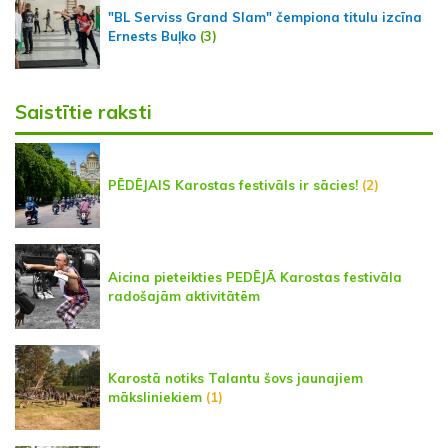
"BL Serviss Grand Slam" čempiona titulu izcīna
Ernests Buļko
(3)
Saistītie raksti
PĒDĒJAIS Karostas festivāls ir sācies!
(2)
Aicina pieteikties PEDĒJĀ Karostas festivāla
radošajām aktivitātēm
Karostā notiks Talantu šovs jaunajiem
māksliniekiem
(1)