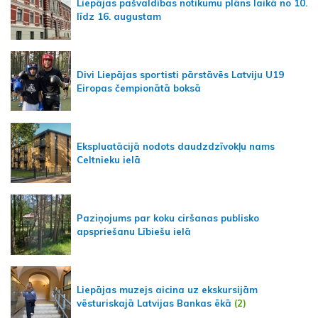
Liepājas pašvaldības notikumu plāns laikā no 10.
līdz 16. augustam
Divi Liepājas sportisti pārstāvēs Latviju U19
Eiropas čempionātā boksā
Ekspluatācijā nodots daudzdzīvokļu nams
Celtnieku ielā
Paziņojums par koku ciršanas publisko
apspriešanu Lībiešu ielā
Liepājas muzejs aicina uz ekskursijām
vēsturiskajā Latvijas Bankas ēkā
(2)