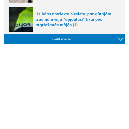
Uz ielas notriekta sieviete; par gūtajām
traumām viņa "apjautusi" tikai pēc
atgriešanās mājās
(1)
skatīt nākošo