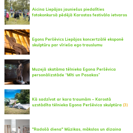
Aicina Liepājas jauniešus piedalīties
fotokonkursā pēdējā Karostas festivāla ietvaros
Egons Peršēvics Liepājas koncertzālē eksponē
skulptūru par vīrieša ego trauslumu
Muzejā skatāma tēlnieka Egona Peršēvica
personālizstāde “Mīti un Pasakas”
Kā sadzīvot ar kara traumām – Karostā
uzstādīta tēlnieka Egona Peršēvica skulptūra
(3)
"Radošā diena" Mūzikas, mākslas un dizaina