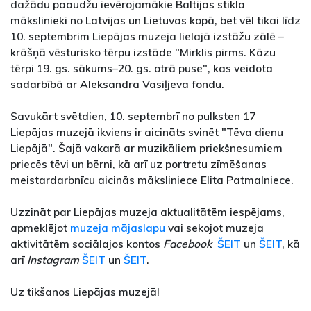
dažādu paaudžu ievērojamākie Baltijas stikla
mākslinieki no Latvijas un Lietuvas kopā, bet vēl tikai līdz
10. septembrim Liepājas muzeja lielajā izstāžu zālē –
krāšņā vēsturisko tērpu izstāde "Mirklis pirms. Kāzu
tērpi 19. gs. sākums–20. gs. otrā puse", kas veidota
sadarbībā ar Aleksandra Vasiļjeva fondu.
Savukārt svētdien, 10. septembrī no pulksten 17
Liepājas muzejā ikviens ir aicināts svinēt "Tēva dienu
Liepājā". Šajā vakarā ar muzikāliem priekšnesumiem
priecēs tēvi un bērni, kā arī uz portretu zīmēšanas
meistardarbnīcu aicinās māksliniece Elita Patmalniece.
Uzzināt par Liepājas muzeja aktualitātēm iespējams,
apmeklējot
muzeja mājaslapu
vai sekojot muzeja
aktivitātēm sociālajos kontos
Facebook
ŠEIT
un
ŠEIT
, kā
arī
Instagram
ŠEIT
un
ŠEIT
.
Uz tikšanos Liepājas muzejā!