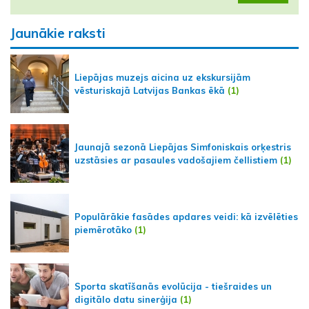
Jaunākie raksti
Liepājas muzejs aicina uz ekskursijām
vēsturiskajā Latvijas Bankas ēkā
(1)
Jaunajā sezonā Liepājas Simfoniskais orķestris
uzstāsies ar pasaules vadošajiem čellistiem
(1)
Populārākie fasādes apdares veidi: kā izvēlēties
piemērotāko
(1)
Sporta skatīšanās evolūcija - tiešraides un
digitālo datu sinerģija
(1)