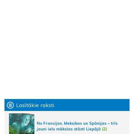
Lasītākie raksti
No Francijas, Meksikas un Spānijas – trīs
jauni ielu mākslas stāsti Liepājā
(2)