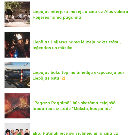
Liepājas interjera muzejs aicina uz Alus vakaru
Hoijeres nama pagalmā
Liepājas Hoijeres nama Muzeju nakts stāsti,
leģendas un mūzika
Liepājas bākā top multimediju ekspozīcija par
Liepājas ostu
(2)
“Pegaza Pagalmā” būs skatāma ceļojošā
labdarības izstāde “Māksla, kas palīdz”
Elita Patmalniece svin jubileju un aicina uz