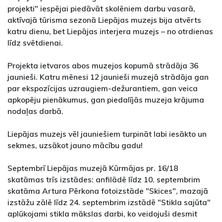
projekti" iespējai piedāvāt skolēniem darbu vasarā,
aktīvajā tūrisma sezonā Liepājas muzejs bija atvērts
katru dienu, bet Liepājas interjera muzejs – no otrdienas
līdz svētdienai.
Projekta ietvaros abos muzejos kopumā strādāja 36
jaunieši. Katru mēnesi 12 jaunieši muzejā strādāja gan
par ekspozīcijas uzraugiem-dežurantiem, gan veica
apkopēju pienākumus, gan piedalījās muzeja krājuma
nodaļas darbā.
Liepājas muzejs vēl jauniešiem turpināt labi iesākto un
sekmes, uzsākot jauno mācību gadu!
Septembrī Liepājas muzejā Kūrmājas pr. 16/18
skatāmas trīs izstādes: anfilādē līdz 10. septembrim
skatāma Artura Pērkona fotoizstāde "Skices", mazajā
izstāžu zālē līdz 24. septembrim izstādē "Stikla sajūta"
aplūkojami stikla mākslas darbi, ko veidojuši desmit