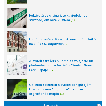
Iedzīvotājus aicina izteikt viedokli par
saistošajiem noteikumiem
(3)
Liepājas pašvaldības notikumu plāns laikā
no 3. līdz 9. augustam
(2)
Aizvadīts trešais pludmales volejbola un
pludmales tenisa festivāls "Amber Sand
Fest Liepāja"
(2)
Uz ielas notriekta sieviete; par gūtajām
traumām viņa "apjautusi" tikai pēc
atgriešanās mājās
(1)
skatīt nākošo