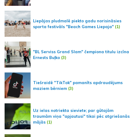
Liepājas pludmalē piekto gadu norisināsies
sporta festivāls "Beach Games Liepaja"
(1)
"BL Serviss Grand Slam" čempiona titulu izcīna
Ernests Buļko
(3)
Tiešraidē "TikTok" pamanīts apdraudējums
maziem bērniem
(3)
Uz ielas notriekta sieviete; par gūtajām
traumām viņa "apjautusi" tikai pēc atgriešanās
mājās
(1)