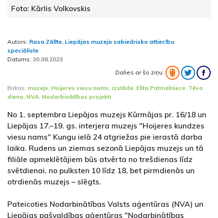
Foto: Kārlis Volkovskis
Autors:
Rasa Zālīte, Liepājas muzeja sabiedrisko attiecību
speciāliste
Datums:
30.08.2023
Dalies ar šo ziņu:
Birkas:
muzejs
,
Hoijeres viesu nams
,
izstāde
,
Elita Patmalniece
,
Tēva
diena
,
NVA
,
Nodarbinātības projekti
No 1. septembra Liepājas muzejs Kūrmājas pr. 16/18 un
Liepājas 17.–19. gs. interjera muzejs "Hoijeres kundzes
viesu nams" Kungu ielā 24 atgriežas pie ierastā darba
laika. Rudens un ziemas sezonā Liepājas muzejs un tā
filiāle apmeklētājiem būs atvērta no trešdienas līdz
svētdienai, no pulksten 10 līdz 18, bet pirmdienās un
otrdienās muzejs – slēgts.
Pateicoties Nodarbinātības Valsts aģentūras (NVA) un
Liepājas pašvaldības aģentūras "Nodarbinātības