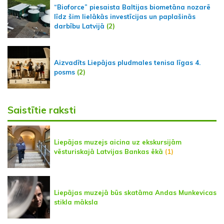
“Bioforce” piesaista Baltijas biometāna nozarē
līdz šim lielākās investīcijas un paplašinās
darbību Latvijā
(2)
Aizvadīts Liepājas pludmales tenisa līgas 4.
posms
(2)
Saistītie raksti
Liepājas muzejs aicina uz ekskursijām
vēsturiskajā Latvijas Bankas ēkā
(1)
Liepājas muzejā būs skatāma Andas Munkevicas
stikla māksla